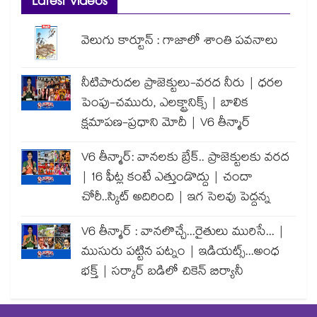
Latest Videos
వెలుగు కార్టూన్ : గాజాలో శాంతి పవనాలు
నీటిపారుదల ప్రాజెక్టులు-వరద నీరు | ధరల
పెంపు-చమురు, ఎలక్ట్రానిక్స్ | బాలిక
క్షమాపణ-ప్రధాని మోదీ | V6 తీన్మార్
V6 తీన్మార్: వానలకు బ్రేక్.. ప్రాజెక్టులకు వరద
| 16 ఫీట్ల కంటే ఎత్తుండొద్దు | చందా
చోరీ..స్కిట్ అదిరింది | ఇగ సెలవు పెద్దన్న
V6 తీన్మార్ : వానలొచ్చే...రైతులు మురిసే... |
ముసురు పట్టిన పట్నం | ఇడియట్స్...అంధ
భక్త్ | సర్కార్ బడిలో చికెన్ బిర్యానీ