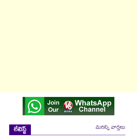
మరిన్ని వార్తలు
లేటెస్ట్