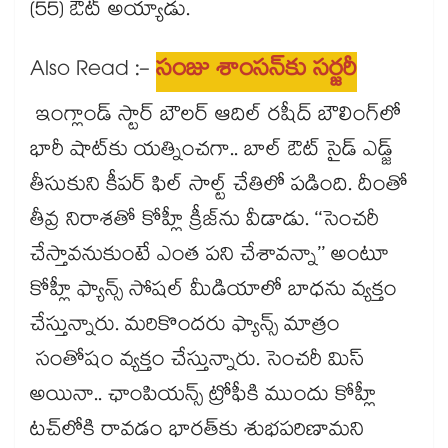
(55) ఔట్ అయ్యాడు.
Also Read :-
సంజు శాంసన్‌కు సర్జరీ
ఇంగ్లాండ్ స్టార్ బౌలర్ ఆదిల్ రషీద్ బౌలింగ్‎లో
భారీ షాట్‎కు యత్నించగా.. బాల్ ఔట్ సైడ్ ఎడ్జ్
తీసుకుని కీపర్ ఫిల్ సాల్ట్ చేతిలో పడింది. దీంతో
తీవ్ర నిరాశతో కోహ్లీ క్రీజ్‎ను వీడాడు. ‘‘సెంచరీ
చేస్తావనుకుంటే ఎంత పని చేశావన్నా’’ అంటూ
కోహ్లీ ఫ్యాన్స్ సోషల్ మీడియాలో బాధను వ్యక్తం
చేస్తున్నారు. మరికొందరు ఫ్యాన్స్ మాత్రం
సంతోషం వ్యక్తం చేస్తున్నారు. సెంచరీ మిస్
అయినా.. ఛాంపియన్స్ ట్రోఫీకి ముందు కోహ్లీ
టచ్‎లోకి రావడం భారత్‎కు శుభపరిణామని