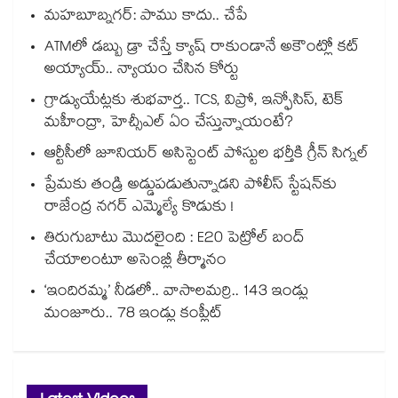
మహబూబ్నగర్: పాము కాదు.. చేపే
ATMలో డబ్బు డ్రా చేస్తే క్యాష్ రాకుండానే అకౌంట్లో కట్
అయ్యాయ్.. న్యాయం చేసిన కోర్టు
గ్రాడ్యుయేట్లకు శుభవార్త.. TCS, విప్రో, ఇన్ఫోసిస్, టెక్
మహీంద్రా, హెచ్సీఎల్ ఏం చేస్తున్నాయంటే?
ఆర్టీసీలో జూనియర్ అసిస్టెంట్‌‌ పోస్టుల భర్తీకి గ్రీన్‌‌ సిగ్నల్
ప్రేమకు తండ్రి అడ్డుపడుతున్నాడని పోలీస్ స్టేషన్⁪కు
రాజేంద్ర నగర్ ఎమ్మెల్యే కొడుకు !
తిరుగుబాటు మొదలైంది : E20 పెట్రోల్ బంద్
చేయాలంటూ అసెంబ్లీ తీర్మానం
‘ఇందిరమ్మ’ నీడలో.. వాసాలమర్రి.. 143 ఇండ్లు
మంజూరు.. 78 ఇండ్లు కంప్లీట్