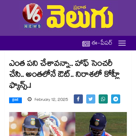
ఈ-పేపర్
ఎంత పని చేశావన్నా.. హాఫ్ సెంచరీ
చేసి.. అంతలోనే ఔట్.. నిరాశలో కోహ్లీ
ఫ్యాన్స్..!
February 12, 2025
క్రికెట్