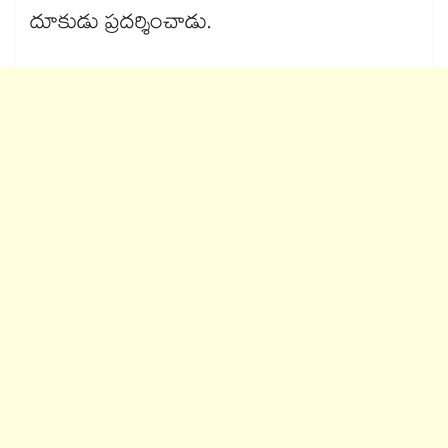
దూకుడు ప్రదర్శించాడు.