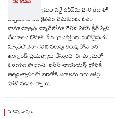
12, 2025
ఇక, మూడు మ్యాచుల వన్డే సిరీస్‎ను 2-0 తేడాతో
ఇప్పటికే భారత్ కైవసం చేసుకుంది. చివరి
నామామాత్రపు మ్యాచ్‎లోనూ గెలిచి సిరీస్ క్లీన్ స్వీప్
చేయాలని రోహిత్ సేన భావిస్తోంది. మరోవైపుఈ
మ్యాచ్‎లోనైనా గెలిచి పరువు నిలుపుకోవాలని
ఇంగ్లాండ్ ప్రయత్నాలు చేస్తుంది. ఈ మ్యాచులో
విజయం సాధించి.. ఐసీసీ ఛాంపియన్స్ ట్రోఫికీ
ఆత్మవిశ్వాసంతో బరిలోకి దిగాలను ఇరు జట్లు
పోటీ పడుతున్నాయి.
మరిన్ని వార్తలు