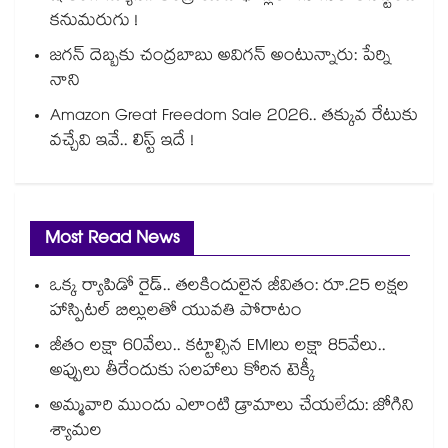
కనుమరుగు !
జగన్ దెబ్బకు చంద్రబాబు అవిగన్ అంటున్నారు: పేర్ని
నాని
Amazon Great Freedom Sale 2026.. తక్కువ రేటుకు
వచ్చేవి ఇవే.. లిస్ట్ ఇదే !
Most Read News
ఒక్క ర్యాపిడో రైడ్.. తలకిందులైన జీవితం: రూ.25 లక్షల
హాస్పిటల్ బిల్లులతో యువతి పోరాటం
జీతం లక్షా 60వేలు.. కట్టాల్సిన EMIలు లక్షా 85వేలు..
అప్పులు తీరేందుకు సలహాలు కోరిన టెక్కీ
అమ్మవారి ముందు ఎలాంటి డ్రామాలు చేయలేదు: జోగిని
శ్యామల