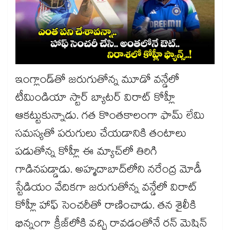
ఇంగ్లాండ్‎తో జరుగుతోన్న మూడో వన్డేలో
టీమిండియా స్టార్ బ్యాటర్ విరాట్ కోహ్లీ
ఆకట్టుకున్నాడు. గత కొంతకాలంగా ఫామ్ లేమి
సమస్యతో పరుగులు చేయడానికి తంటాలు
పడుతోన్న కోహ్లీ ఈ మ్యాచ్‏లో తిరిగి
గాడినపడ్డాడు. అహ్మదాబాద్‎లోని నరేంద్ర మోడీ
స్టేడియం వేదికగా జరుగుతోన్న వన్డేలో విరాట్‌
కోహ్లీ హాఫ్‌ సెంచరీతో రాణించాడు. తన శైలీకి
భిన్నంగా క్రీజ్‎లోకి వచ్చి రావడంతోనే రన్ మెషిన్