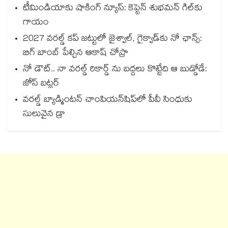
టీమిండియాకు షాకింగ్ న్యూస్: కెప్టెన్ శుభమన్ గిల్‎కు
గాయం
2027 వరల్డ్ కప్‎ జట్టులో జైశ్వాల్, గైక్వాడ్‎కు నో ఛాన్స్:
బిగ్ బాంబ్ పేల్చిన ఆకాష్ చోప్రా
నో డౌట్.. నా వరల్డ్ రికార్డ్ ను బద్దలు కొట్టేది ఆ బుడ్డోడే:
జోస్ బట్లర్
వరల్డ్ బ్యాడ్మింటన్ చాంపియన్‌షిప్‌లో పీవీ సింధుకు
సులువైన డ్రా