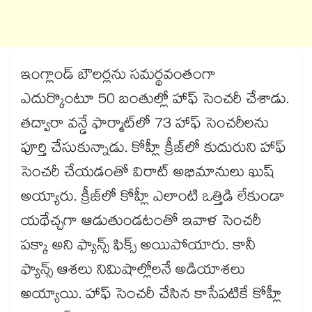
ఇంగ్లాండ్ బౌలర్లను సమర్థవంతంగా
ఎదుర్కొంటూ 50 బంతుల్లో హాఫ్ సెంచరీ చేశాడు.
తద్వారా వన్డే ఫార్మాట్‎లో 73 హాఫ్ సెంచరీలను
పూర్తి చేసుకున్నాడు. కోహ్లీ క్రీజ్‎లో కుదురుని హాఫ్
సెంచరీ చేయడంతో విరాట్ అభిమానులు ఖుష్
అయ్యారు. క్రీజ్‎లో కోహ్లీ ఎలాంటి ఒత్తిడి లేకుండా
యథేచ్చగా ఆడుతుండటంతో ఇవాళ సెంచరీ
పక్కా అని ఫ్యాన్స్ ఫిక్స్ అయిపోయారు. కానీ
ఫ్యాన్స్ ఆశలు నిమిషాల్లోలనే అడియాశలు
అయ్యాయి. హాఫ్ సెంచరీ చేసిన కాసేపటికే కోహ్లీ