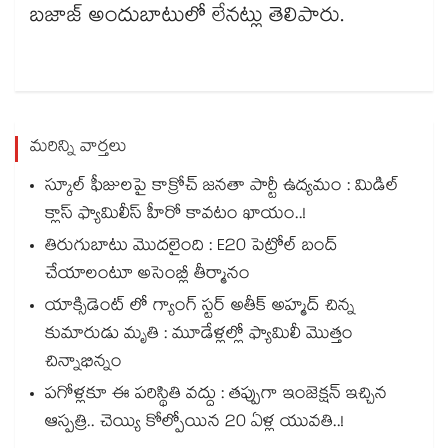
బజాజ్ అందుబాటులో లేనట్లు తెలిపారు.
మరిన్ని వార్తలు
స్కూల్ ఫీజులపై కాక్రోచ్ జనతా పార్టీ ఉద్యమం : మిడిల్
క్లాస్ ఫ్యామిలీస్ హీరో కావటం ఖాయం..!
తిరుగుబాటు మొదలైంది : E20 పెట్రోల్ బంద్
చేయాలంటూ అసెంబ్లీ తీర్మానం
యాక్సిడెంట్ లో గ్యాంగ్ స్టర్ అతీక్ అహ్మద్ చిన్న
కుమారుడు మృతి : మూడేళ్లల్లో ఫ్యామిలీ మొత్తం
చిన్నాభిన్నం
పగోళ్లకూ ఈ పరిస్థితి వద్దు : తప్పుగా ఇంజెక్షన్ ఇచ్చిన
ఆస్పత్రి.. చెయ్యి కోల్పోయిన 20 ఏళ్ల యువతి..!