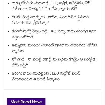
గ్రాడ్యుయేట్లకు శుభవార్త.. TCS, విప్రో, ఇన్ఫోసిస్, టెక్
మహీంద్రా, హెచ్సీఎల్ ఏం చేస్తున్నాయంటే?
5Gలో కొత్త మార్పులు.. జియో, ఎయిర్‌టెల్ స్లైసింగ్
సేవలకు TRAI గ్రీన్ సిగ్నల్
కనుబొమల్లో తెల్లని డస్ట్.. అది సబ్బు కాదు చుండ్రు! ఇలా
తగ్గించుకోండి
అమ్మవారి ముందు ఎలాంటి డ్రామాలు చేయలేదు: జోగిని
శ్యామల
నో డౌట్.. నా వరల్డ్ రికార్డ్ ను బద్దలు కొట్టేది ఆ బుడ్డోడే:
జోస్ బట్లర్
తిరుగుబాటు మొదలైంది : E20 పెట్రోల్ బంద్
చేయాలంటూ అసెంబ్లీ తీర్మానం
Most Read News