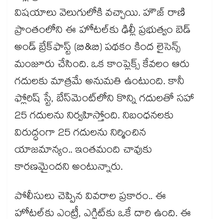
విషయాలు వెలుగులోకి వచ్చాయి. హౌజ్ రాణి
ప్రాంతంలోని ఈ హోటల్‌కు ఢిల్లీ ప్రభుత్వం బెడ్
అండ్ బ్రేక్‌ఫాస్ట్ (బి&బి) పథకం కింద లైసెన్స్
మంజూరు చేసింది. ఒక కాంప్లెక్స్ కేవలం ఆరు
గదులకు మాత్రమే అనుమతి ఉంటుంది. కానీ
ఫ్లోరిష్ స్టే, బేస్‌మెంట్‌లోని కొన్ని గదులతో సహా
25 గదులను నిర్వహిస్తోంది. నిబంధనలకు
విరుద్ధంగా 25 గదులను నిర్మించిన
యాజమాన్యం.. ఇంతమంది చావుకు
కారణమైందని అంటున్నారు.
పోలీసులు చెప్పిన వివరాల ప్రకారం.. ఈ
హోటల్‌కు ఎంట్రీ, ఎగ్జిట్‌కు ఒకే దారి ఉంది. ఈ