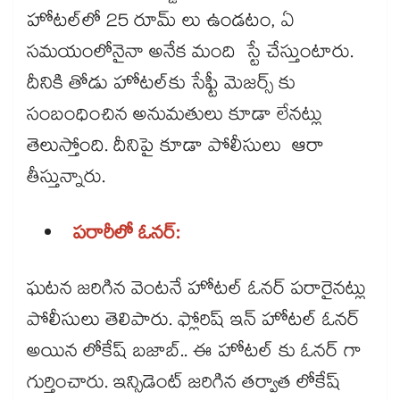
హోటల్‌లో 25 రూమ్ లు ఉండటం, ఏ
సమయంలోనైనా అనేక మంది స్టే చేస్తుంటారు.
దీనికి తోడు హోటల్‌కు సేఫ్టీ మెజర్స్ కు
సంబంధించిన అనుమతులు కూడా లేనట్లు
తెలుస్తోంది. దీనిపై కూడా పోలీసులు ఆరా
తీస్తున్నారు.
పరారీలో ఓనర్:
ఘటన జరిగిన వెంటనే హోటల్ ఓనర్ పరారైనట్లు
పోలీసులు తెలిపారు. ఫ్లోరిష్ ఇన్ హోటల్ ఓనర్
అయిన లోకేష్​ బజాబ్.. ఈ హోటల్ కు ఓనర్ గా
గుర్తించారు. ఇన్సిడెంట్ జరిగిన తర్వాత లోకేష్