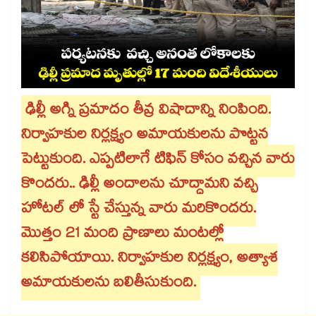
ఢిల్లీ అగ్ని ప్రమాదం తీవ్ర విషాదాన్ని నింపింది.
నిర్వాహకుల నిర్లక్ష్యం అమాయకులను పొట్టన
పెట్టుకుంది. ఎప్పటిలాగే టిఫిన్ కోసం వచ్చిన వారు
కొందరు.. ఢిల్లీ అందాలను చూద్దామని వచ్చి
హోటల్ లో స్టే చేస్తున్న వారు మరికొందరు.
మొత్తం 21 మంది ప్రాణాలు మంటల్లో
కలిసిపోయాయి. నిర్వాహకుల నిర్లక్ష్యం, అత్యాశ
అమాయకులను బలితీసుకుంది.