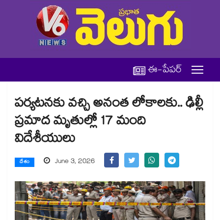
ఈ-పేపర్
పర్యటనకు వచ్చి అనంత లోకాలకు.. ఢిల్లీ
ప్రమాద మృతుల్లో 17 మంది
విదేశీయులు
June 3, 2026
దేశం