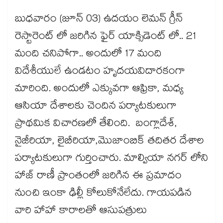
బుధవారం (జూన్ 03) ఉదయం లెమన్ గ్రీన్
రెస్టారెంట్ లో జరిగిన ఫైర్ యాక్సిడెంట్ లో.. 21
మంది చనిపోగా.. అందులో 17 మంది
విదేశీయులే ఉండటం హృదయవిదారకంగా
మారింది. అందులో ఎక్కువగా ఆఫ్రికా, మధ్య
ఆసియా దేశాలకు చెందిన పర్యాటకులుగా
ప్రాథమిక విచారణలో తేలింది. బంగ్లాదేశ్,
నైజీరియా, లైబీరియా,మొజాంబిక్ తదితర దేశాల
పర్యాటకులుగా గుర్తించారు. మాల్వియా నగర్ లోని
హాజ్ రాణీ ప్రాంతంలో జరిగిన ఈ ప్రమాదం
నుంచి ఇంకా ఢిల్లీ కోలుకోనేలేదు. గాయపడిన
వారి హాహా కారాలతో ఆసుపత్రులు