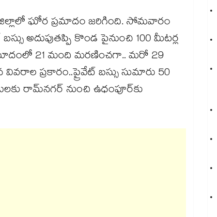
ర్ జిల్లాలో ఘోర ప్రమాదం జరిగింది. సోమవారం
ేట్ బస్సు అదుపుతప్పి కొండ పైనుంచి 100 మీటర్ల
రమాదంలో 21 మంది మరణించగా.. మరో 29
వివరాల ప్రకారం..ప్రైవేట్ బస్సు సుమారు 50
రామ్‌‌‌‌నగర్ నుంచి ఉధంపూర్‌‌‌‌కు