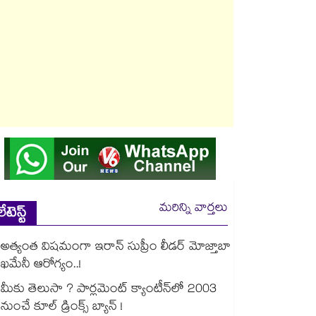
మరిన్ని వార్తలు
లేటెస్ట్
అత్యంత విషమంగా ఇరాన్ సుప్రీం లీడర్ మోజ్తాబా
ఖమేనీ ఆరోగ్యం..!
మీకు తెలుసా ? పార్లమెంట్ క్యాంటీన్⁪లో 2003
నుంచే కూల్ డ్రింక్స్ బ్యాన్ !