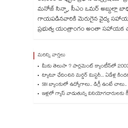
మనోజ్ సిన్హా, సీఎం ఒమర్ అబ్దుల్లా
గాయపడినవారికి మెరుగైన వైద్య సహా
ప్రభుత్వ యంత్రాంగం అంతా సహాయక చర్య
మరిన్ని వార్తలు
మీకు తెలుసా ? పార్లమెంట్ క్యాంటీన్⁪లో 2003 
ట్యాటూ ఛేదించిన మర్డర్ మిస్టరీ... ఏడేళ్ల కింద
SBI బ్యాంకులో ఉద్యోగాలు.. డిగ్రీ ఉంటే చాలు.
ఇళ్లలో గ్యాస్ వాడుతున్న వినియోగదారులకు క