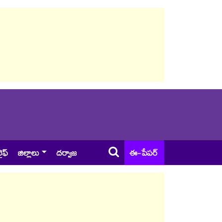
ైఫ్
జిల్లాలు
దర్వాజ
ఈ-పేపర్