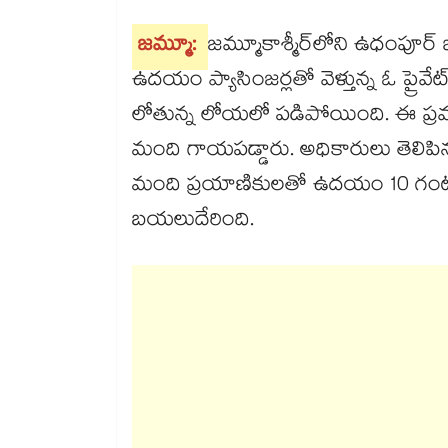
జమ్మూ:
జమ్మూకాశ్మీర్‌‌‌‌లోని ఉధంపూ
ఉదయం ప్యాసింజర్లతో వెళ్తున్న ఓ ప్రైవ
లోతున్న లోయలో పడిపోయింది. ఈ ప్
మంది గాయపడ్డారు. అధికారులు తెలిపిన 
మంది ప్రయాణికులతో ఉదయం 10 గంటలకు 
బయలుదేరింది.