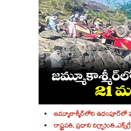
జమ్మూకాశ్మీర్‌‌లోని ఉధంపూర్‌‌
రాష్ట్రపతి, ప్రధాని దిగ్భ్రాంతి..ఎక్స్