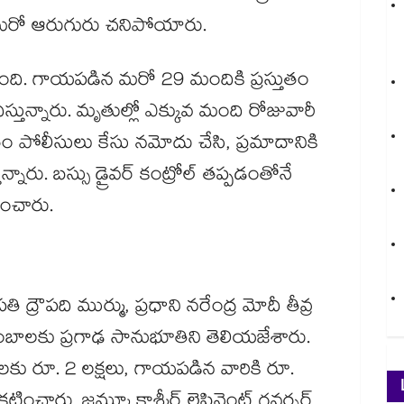
ూ మరో ఆరుగురు చనిపోయారు.
ింది. గాయపడిన మరో 29 మందికి ప్రస్తుతం
ిస్తున్నారు. మృతుల్లో ఎక్కువ మంది రోజువారీ
ుతం పోలీసులు కేసు నమోదు చేసి, ప్రమాదానికి
్నారు. బస్సు డ్రైవర్ కంట్రోల్ తప్పడంతోనే
రించారు.
ద్రౌపది ముర్ము, ప్రధాని నరేంద్ర మోదీ తీవ్ర
ుటుంబాలకు ప్రగాఢ సానుభూతిని తెలియజేశారు.
కు రూ. 2 లక్షలు, గాయపడిన వారికి రూ.
ప్రకటించారు. జమ్మూ కాశ్మీర్ లెఫ్టినెంట్ గవర్నర్