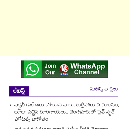
మరిన్ని వార్తలు
లేటెస్ట్
ఎక్సైరీ డేట్ అయిపోయిన పాలు, కుళ్లిపోయిన మాంసం,
బూజు పట్టిన కూరగాయలు.. బెంగళూరులో ఫైవ్ స్టార్
హోటల్స్ బాగోతం