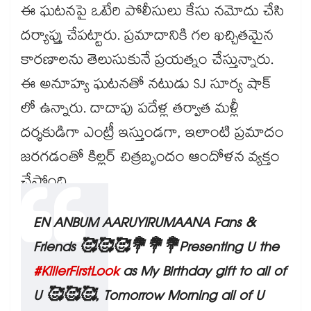
ఈ ఘటనపై ఒటేరి పోలీసులు కేసు నమోదు చేసి
దర్యాప్తు చేపట్టారు. ప్రమాదానికి గల ఖచ్చితమైన
కారణాలను తెలుసుకునే ప్రయత్నం చేస్తున్నారు.
ఈ అనూహ్య ఘటనతో నటుడు SJ సూర్య షాక్
లో ఉన్నారు. దాదాపు పదేళ్ల తర్వాత మళ్లీ
దర్శకుడిగా ఎంట్రీ ఇస్తుండగా, ఇలాంటి ప్రమాదం
జరగడంతో కిల్లర్ చిత్రబృందం ఆందోళన వ్యక్తం
చేస్తోంది.
EN ANBUM AARUYIRUMAANA Fans &
Friends 🥰🥰🥰💐💐💐Presenting U the
#KillerFirstLook
as My Birthday gift to all of
U 🥰🥰🥰, Tomorrow Morning all of U