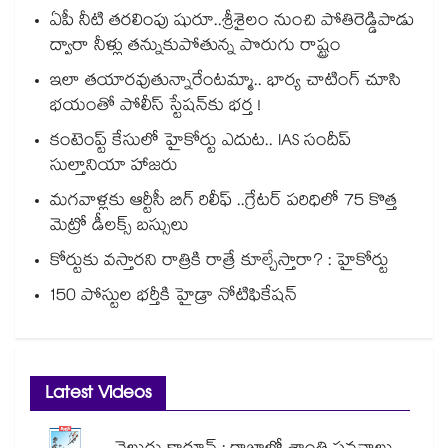
ఏపీ నీటి తరలింపు షురూ..శ్రీశైలం నుంచి పోతిరెడ్డిపాడు
ద్వారా నీళ్లు తన్నుకుపోతున్న పొరుగు రాష్ట్రం
ఇలా తయారవుతున్నారేంటమ్మా.. భార్య చాటింగ్ చూసి
భయంతో పోలీస్ స్టేషన్⁫కు భర్త !
కంటెంప్ట్ కేసులో హైకోర్టు ఎదుట.. IAS సందీప్
సుల్తానియా హాజరు
మగవాళ్లకు ఆర్టీసీ బిగ్ రిలీఫ్ ..గ్రేటర్ పరిధిలో 75 కొత్త
మెట్రో డీలక్స్ బస్సులు
కోర్టుకు వస్తారని రాత్రికి రాత్రే కూల్చేస్తారా? : హైకోర్టు
150 పోస్టుల భర్తీకి హైడ్రా నోటిఫికేషన్
Latest Videos