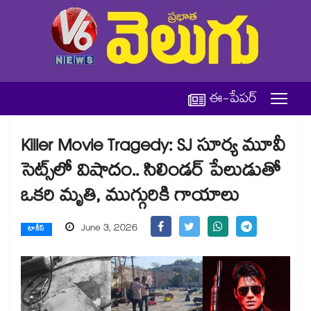
ఈ-పేపర్
Killer Movie Tragedy: SJ సూర్య మూవీ
సెట్స్‌లో విషాదం.. సిలిండర్ పేలుడుతో
ఒకరి మృతి, ముగ్గురికి గాయాలు
June 3, 2026
టాకీస్