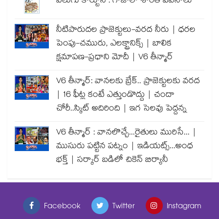
వెలుగు కార్టూన్ : గాజాలో శాంతి పవనాలు
నీటిపారుదల ప్రాజెక్టులు-వరద నీరు | ధరల
పెంపు-చమురు, ఎలక్ట్రానిక్స్ | బాలిక
క్షమాపణ-ప్రధాని మోదీ | V6 తీన్మార్
V6 తీన్మార్: వానలకు బ్రేక్.. ప్రాజెక్టులకు వరద
| 16 ఫీట్ల కంటే ఎత్తుండొద్దు | చందా
చోరీ..స్కిట్ అదిరింది | ఇగ సెలవు పెద్దన్న
V6 తీన్మార్ : వానలొచ్చే...రైతులు మురిసే... |
ముసురు పట్టిన పట్నం | ఇడియట్స్...అంధ
భక్త్ | సర్కార్ బడిలో చికెన్ బిర్యానీ
Facebook
Twitter
Instagram