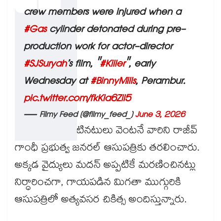
crew members were injured when a
#Gas
cylinder detonated during pre-
production work for actor-director
#SJSuryah
’s film, "
#Killer
", early
Wednesday at
#BinnyMills
, Perambur.
pic.twitter.com/fkKia6Zii5
— Filmy Feed (@filmy_feed_)
June 3, 2026
ఈ క్రమంలో తోటినటులు వెంటనే వారిని రాజీవ్
గాంధీ ప్రభుత్వ జనరల్ ఆసుపత్రికు తరలించారు.
అక్కడ వైద్యులు మదన్ అప్పటికే మరణించినట్లు
నిర్ధారించగా, గాయపడిన మిగతా ముగ్గురికి
ఆసుపత్రిలో అత్యవసర చికిత్స అందిస్తున్నారు.