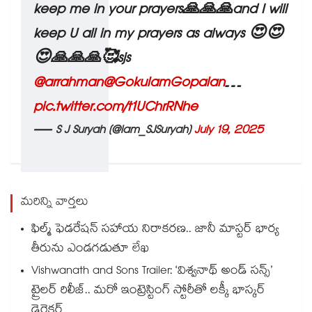
keep me in your prayers🙏🙏🙏and I will
keep U all in my prayers as always 😍😍
😍🙏🙏🙏🥰sjs
@arrahman
@GokulamGopalan
…
pic.twitter.com/t1UChrRNhe
— S J Suryah (@iam_SJSuryah)
July 19, 2025
మరిన్ని వార్తలు
ఫిల్మ్ ఫెడరేషన్ సహాయ నిరాకరణ.. జానీ మాస్టర్ భార్య
తీరును ఎండగడుతూ లేఖ
Vishwanath and Sons Trailer: ‘విశ్వనాథ్ అండ్ సన్స్’
ట్రైలర్ రిలీజ్.. మరో ఇంట్రెస్టింగ్ స్టోరీతో లక్కీ భాస్కర్
డైరెక్టర్