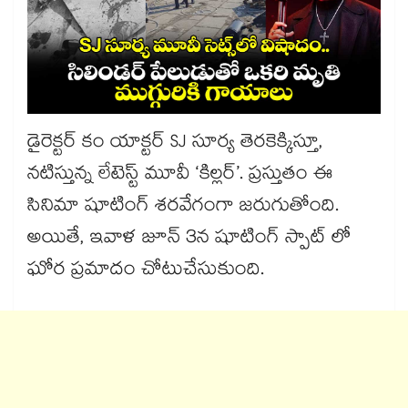
డైరెక్టర్ కం యాక్టర్ SJ సూర్య తెరకెక్కిస్తూ,
నటిస్తున్న లేటెస్ట్ మూవీ ‘కిల్లర్’. ప్రస్తుతం ఈ
సినిమా షూటింగ్‌ శరవేగంగా జరుగుతోంది.
అయితే, ఇవాళ జూన్ 3న షూటింగ్ స్పాట్ లో
ఘోర ప్రమాదం చోటుచేసుకుంది.