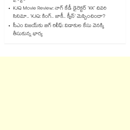
KJQ Movie Review: నాగ్ కేడీ డైరెక్టర్ ‘KK’ చివరి
సినిమా.. ‘KJQ: కింగ్.. జాకీ.. క్వీన్’ మెప్పించిందా?
సీఎం విజయ్‎కు బిగ్ రిలీఫ్: విడాకుల కేసు వెనక్కి
తీసుకున్న భార్య