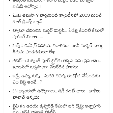
అత్యంత విషమంగా ఇరాన్ సుప్రీం లీడర్ మోజ్తాబా
ఖమేనీ ఆరోగ్యం..!
మీకు తెలుసా ? పార్లమెంట్ క్యాంటీన్⁪లో 2003 నుంచే
కూల్ డ్రింక్స్ బ్యాన్ !
ట్యాటూ ఛేదించిన మర్డర్ మిస్టరీ... ఏడేళ్ల కిందటి కేసులో
షాకింగ్ నిజాలు ...
ఫిల్మ్ ఫెడరేషన్ సహాయ నిరాకరణ.. జానీ మాస్టర్ భార్య
తీరును ఎండగడుతూ లేఖ
బీదర్–యశ్వంత్ పూర్ ట్రైన్‎కు తప్పిన పెను ప్రమాదం..
ఇంజన్‎లో ఒక్కసారిగా చెలరేగిన పొగలు
ఇడ్లీ, ఉప్మా, ఓట్స్... షుగర్ లెవెల్స్ కంట్రోల్ చేసేందుకు
ఏది బెస్ట్ అంటే...?
SBI బ్యాంకులో ఉద్యోగాలు.. డిగ్రీ ఉంటే చాలు.. ఖాళీలు
చాలానే ఉన్నయ్ !
ట్రైనీ IPS ఉదయ్ కృష్ణారెడ్డి కేసులో బిగ్ ట్విస్ట్: అత్తాపూర్