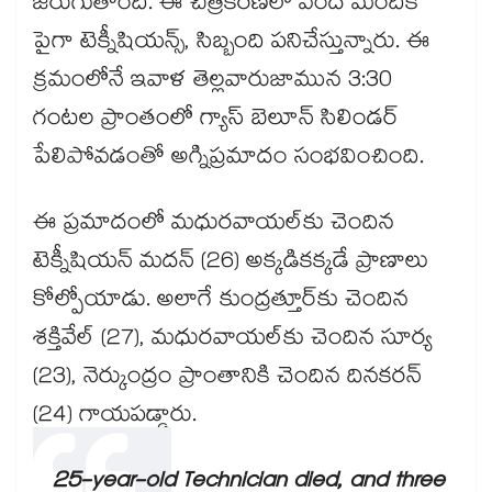
జరుగుతోంది. ఈ చిత్రీకరణలో వంద మందికి
పైగా టెక్నీషియన్స్, సిబ్బంది పనిచేస్తున్నారు. ఈ
క్రమంలోనే ఇవాళ తెల్లవారుజామున 3:30
గంటల ప్రాంతంలో గ్యాస్ బెలూన్ సిలిండర్
పేలిపోవడంతో అగ్నిప్రమాదం సంభవించింది.
ఈ ప్రమాదంలో మధురవాయల్‌కు చెందిన
టెక్నీషియన్ మదన్ (26) అక్కడికక్కడే ప్రాణాలు
కోల్పోయాడు. అలాగే కుంద్రత్తూర్‌కు చెందిన
శక్తివేల్ (27), మధురవాయల్‌కు చెందిన సూర్య
(23), నెర్కుంద్రం ప్రాంతానికి చెందిన దినకరన్
(24) గాయపడ్డారు.
25-year-old Technician died, and three