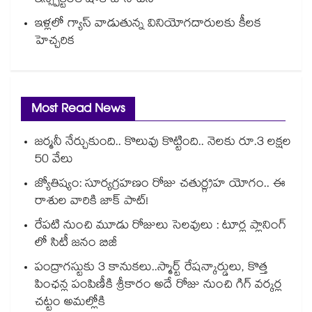
ఇన్స్పెక్టర్‎కి షోకాజ్ నోటీస్
ఇళ్లలో గ్యాస్ వాడుతున్న వినియోగదారులకు కీలక
హెచ్చరిక
Most Read News
జర్మనీ నేర్చుకుంది.. కొలువు కొట్టింది.. నెలకు రూ.3 లక్షల
50 వేలు
జ్యోతిష్యం: సూర్యగ్రహణం రోజు చతుర్గ్రహ యోగం.. ఈ
రాశుల వారికి జాక్ పాట్!
రేపటి నుంచి మూడు రోజులు సెలవులు : టూర్ల ప్లానింగ్
లో సిటీ జనం బిజీ
పంద్రాగస్టుకు 3 కానుకలు..స్మార్ట్ రేషన్కార్డులు, కొత్త
పింఛన్ల పంపిణీకి శ్రీకారం అదే రోజు నుంచి గిగ్ వర్కర్ల
చట్టం అమల్లోకి