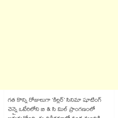
గత కొన్ని రోజులుగా ‘కిల్లర్’ సినిమా షూటింగ్
చెన్నై ఒటేరిలోని బి & సి మిల్ ప్రాంగణంలో