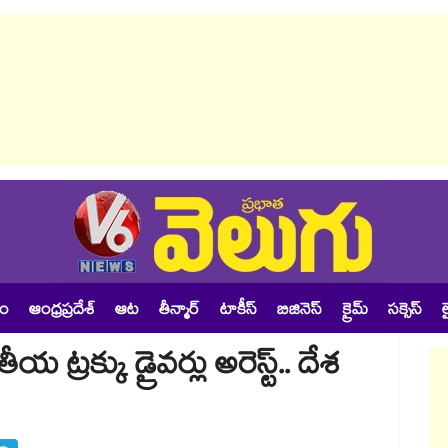
శం
ఆంధ్రప్రదేశ్
ఆట
తీన్మార్
టాకీస్
బిజినెస్
క్రైమ్
సక్సెస్
ల
్రక్కు డ్రైవర్లు అరెస్ట్.. దేశ