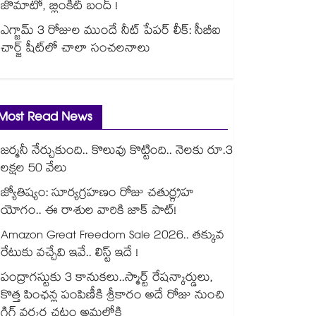
జొమాటో, బ్లింకిట్ బంద్ !
ఎగ్జామ్ 3 రోజుల ముందే నీట్ పేపర్ లీక్: సీబీఐ
చార్జ్ షీట్‎లో చాలా సంచలనాలు
Most Read News
జర్మనీ నేర్చుకుంది.. కొలువు కొట్టింది.. నెలకు రూ.3
లక్షల 50 వేలు
జ్యోతిష్యం: సూర్యగ్రహణం రోజు చతుర్గ్రహ
యోగం.. ఈ రాశుల వారికి జాక్ పాట్!
Amazon Great Freedom Sale 2026.. తక్కువ
రేటుకు వచ్చేవి ఇవే.. లిస్ట్ ఇదే !
పంద్రాగస్టుకు 3 కానుకలు..స్మార్ట్ రేషన్కార్డులు,
కొత్త పింఛన్ల పంపిణీకి శ్రీకారం అదే రోజు నుంచి
గిగ్ వర్కర్ల చట్టం అమల్లోకి