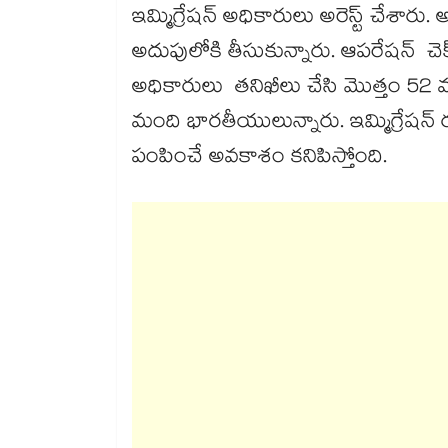
ఇమ్మిగ్రేషన్ అధికారులు అరెస్ట్ చేశారు.
అదుపులోకి తీసుకున్నారు. ఆపరేషన్ చెక
అధికారులు తనిఖీలు చేసి మొత్తం 52 మంది
మంది భారతీయులున్నారు. ఇమ్మిగ్రేషన్ ర
పంపించే అవకాశం కనిపిస్తోంది.