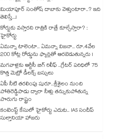
మియాపూర్ సంతోష్ దాబాకు వెళ్తుంటారా..? ఇది
తెలిస్తే...!
కోర్టుకు వస్తారని రాత్రికి రాత్రే కూల్చేస్తారా? :
హైకోర్టు
ఏమన్నా టాలెంటా.. ఏమన్నా విజనా.. రూ.4వేల
200 కోట్ల రోడ్డును ఫ్యాన్లతో ఆరబెడుతున్నరు !
మగవాళ్లకు ఆర్టీసీ బిగ్ రిలీఫ్ ..గ్రేటర్ పరిధిలో 75
కొత్త మెట్రో డీలక్స్ బస్సులు
ఏపీ నీటి తరలింపు షురూ..శ్రీశైలం నుంచి
పోతిరెడ్డిపాడు ద్వారా నీళ్లు తన్నుకుపోతున్న
పొరుగు రాష్ట్రం
కంటెంప్ట్ కేసులో హైకోర్టు ఎదుట.. IAS సందీప్
సుల్తానియా హాజరు