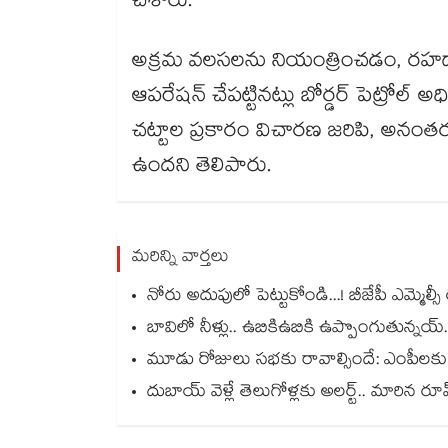
చేశారు.
అక్రమ వలసలను నియంత్రించడం, రహదా
ఆపరేషన్ చేపట్టినట్లు బోర్డర్ పెట్రోల్ అ
చట్టాల ప్రకారం విచారణ జరిపి, అనం
ఉందని తెలిపారు.
మరిన్ని వార్తలు
నోరు అదుపులో పెట్టుకోండి...! బీజేపీ ఎమ్మెల్
బావిలో నీళ్లు.. ఉబికిఉబికి ఉప్పొంగుతున్న
మూడు రోజులు సభకు రావాల్సిందే: ఎంపీలకు 
దుబాయ్ వెళ్లే తెలుగోళ్లకు అలర్ట్.. మారిన రూ