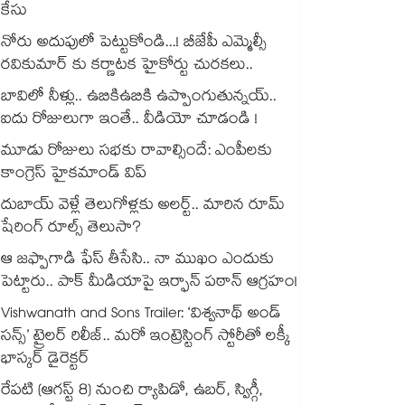
కేసు
నోరు అదుపులో పెట్టుకోండి...! బీజేపీ ఎమ్మెల్సీ
రవికుమార్ కు కర్ణాటక హైకోర్టు చురకలు..
బావిలో నీళ్లు.. ఉబికిఉబికి ఉప్పొంగుతున్నయ్..
ఐదు రోజులుగా ఇంతే.. వీడియో చూడండి !
మూడు రోజులు సభకు రావాల్సిందే: ఎంపీలకు
కాంగ్రెస్ హైకమాండ్ విప్
దుబాయ్ వెళ్లే తెలుగోళ్లకు అలర్ట్.. మారిన రూమ్
షేరింగ్‌ రూల్స్ తెలుసా?
ఆ జఫ్పాగాడి ఫేస్ తీసేసి.. నా ముఖం ఎందుకు
పెట్టారు.. పాక్ మీడియాపై ఇర్ఫాన్ పఠాన్ ఆగ్రహం!
Vishwanath and Sons Trailer: ‘విశ్వనాథ్ అండ్
సన్స్’ ట్రైలర్ రిలీజ్.. మరో ఇంట్రెస్టింగ్ స్టోరీతో లక్కీ
భాస్కర్ డైరెక్టర్
రేపటి (ఆగస్ట్ 8) నుంచి ర్యాపిడో, ఉబర్, స్విగ్గీ,