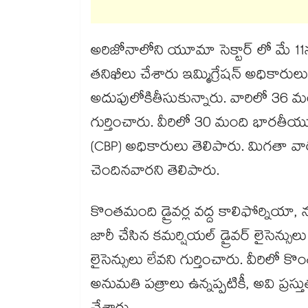
అరిజోనాలోని యూమా సెక్టార్ లో మే 11
తనిఖీలు చేశారు ఇమ్మిగ్రేషన్ అధికారుల
అదుపులోకితీసుకున్నారు. వారిలో 36 మం
గుర్తించారు. వీరిలో 30 మంది భారతీయులే
(CBP) అధికారులు తెలిపారు. మిగతా వారు
చెందినవారని తెలిపారు.
కొంతమంది డ్రైవర్ల వద్ద కాలిఫోర్నియా, న్
జారీ చేసిన కమర్షియల్ డ్రైవర్ లైసెన్సుల
లైసెన్సులు లేవని గుర్తించారు. వీరిల
అనుమతి పత్రాలు ఉన్నప్పటికీ, అవి ప్రస్త