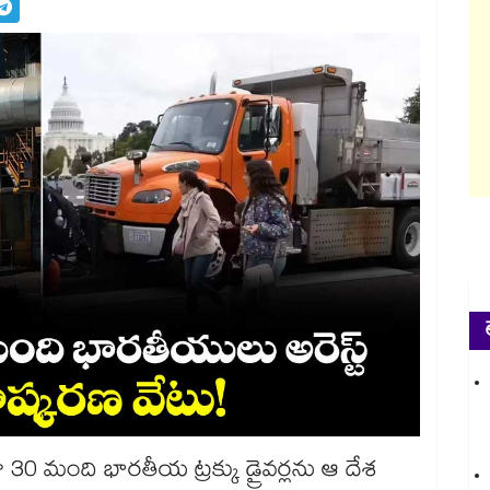
0 మంది భారతీయ ట్రక్కు డ్రైవర్లను ఆ దేశ