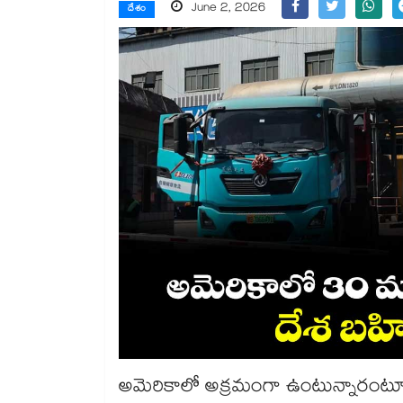
June 2, 2026
దేశం
అమెరికాలో అక్రమంగా ఉంటున్నారంటూ 3