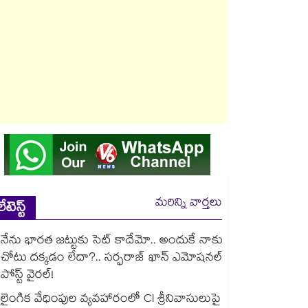
మరిన్ని వార్తలు
లేటెస్ట్
నేను భారత జట్టుకు సెట్ కాదేమో.. అందుకే నాకు
చోటు దక్కడం లేదా?.. సర్ఫరాజ్ ఖాన్ ఎమోషనల్
పోస్ట్ వైరల్!
లైంగిక వేధింపుల వ్యవహారంలో CI శ్రీనివాసులుపై