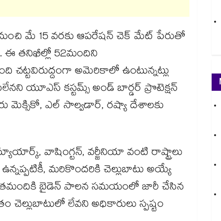
నుంచి మే 15 వరకు ఆపరేషన్ చెక్ మేట్ పేరుతో
ు. ఈ తనిఖీల్లో 52మందిని
ది చట్టవిరుద్దంగా అమెరికాలో ఉంటున్నట్లు
నని యూఎస్ కస్టమ్స్ అండ్ బార్డర్ ప్రొటెక్షన్
 మెక్సికో, ఎల్ సాల్వడార్, రష్యా దేశాలకు
యూయార్క్, వాషింగ్టన్, వర్జీనియా వంటి రాష్ట్రాలు
ు ఉన్నప్పటికీ, మరికొందరికి చెల్లుబాటు అయ్యే
ో కొంతమందికి బైడెన్ పాలన సమయంలో జారీ చేసిన
ుతం చెల్లుబాటులో లేవని అధికారులు స్పష్టం