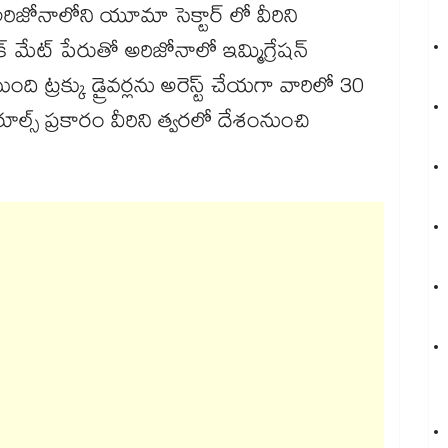
 అరిజోనాలోని యూమా సెక్టార్ లో వీరిని
్ మేట్ పేరుతో అరిజోనాలో ఇమ్మిగ్రేషన్
 ట్రక్కు డ్రైవర్లను అరెస్ట్ చేయగా వారిలో 30
ూల్స్ ప్రకారం వీరిని త్వరలో దేశంనుంచి