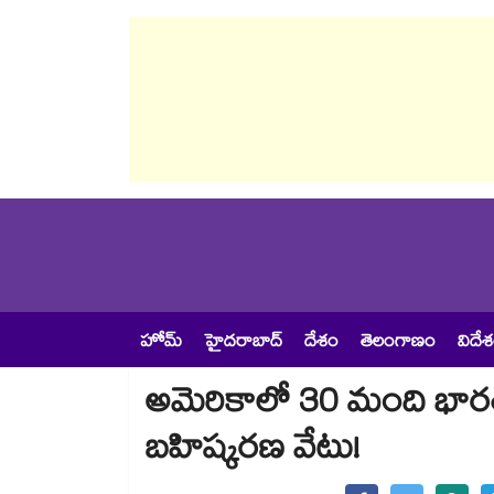
హోమ్
హైదరాబాద్
దేశం
తెలంగాణం
విదే
అమెరికాలో 30 మంది భారతీయ ట
బహిష్కరణ వేటు!