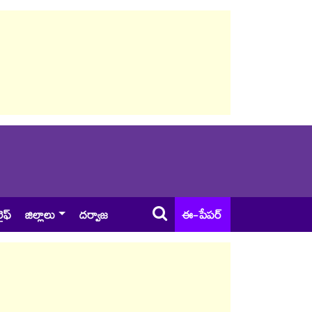
ైఫ్
జిల్లాలు
దర్వాజ
ఈ-పేపర్