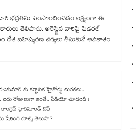
రి భద్రతను పెంపొందించడం లక్ష్యంగా ఈ
ధికారులు తెలిపారు. అరెస్టైన వారిపై ఫెడరల్
తరం దేశ బహిష్కరణ చర్యలు తీసుకునే అవకాశం
సీ రవికుమార్ కు కర్ణాటక హైకోర్టు చురకలు..
య్.. ఐదు రోజులుగా ఇంతే.. వీడియో చూడండి !
కాంగ్రెస్ హైకమాండ్ విప్
మ్ షేరింగ్‌ రూల్స్ తెలుసా?