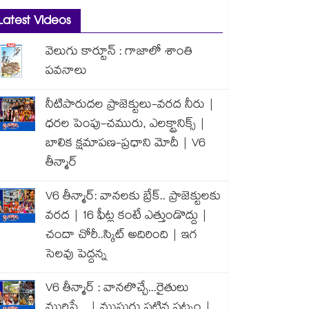
Latest Videos
వెలుగు కార్టూన్ : గాజాలో శాంతి
పవనాలు
నీటిపారుదల ప్రాజెక్టులు-వరద నీరు |
ధరల పెంపు-చమురు, ఎలక్ట్రానిక్స్ |
బాలిక క్షమాపణ-ప్రధాని మోదీ | V6
తీన్మార్
V6 తీన్మార్: వానలకు బ్రేక్.. ప్రాజెక్టులకు
వరద | 16 ఫీట్ల కంటే ఎత్తుండొద్దు |
చందా చోరీ..స్కిట్ అదిరింది | ఇగ
సెలవు పెద్దన్న
V6 తీన్మార్ : వానలొచ్చే...రైతులు
మురిసే... | ముసురు పట్టిన పట్నం |