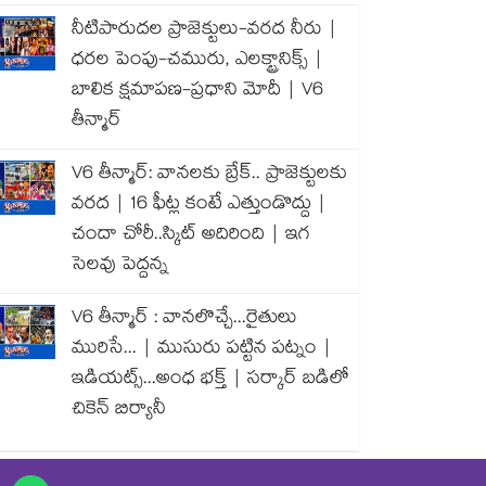
నీటిపారుదల ప్రాజెక్టులు-వరద నీరు |
ధరల పెంపు-చమురు, ఎలక్ట్రానిక్స్ |
బాలిక క్షమాపణ-ప్రధాని మోదీ | V6
తీన్మార్
V6 తీన్మార్: వానలకు బ్రేక్.. ప్రాజెక్టులకు
వరద | 16 ఫీట్ల కంటే ఎత్తుండొద్దు |
చందా చోరీ..స్కిట్ అదిరింది | ఇగ
సెలవు పెద్దన్న
V6 తీన్మార్ : వానలొచ్చే...రైతులు
మురిసే... | ముసురు పట్టిన పట్నం |
ఇడియట్స్...అంధ భక్త్ | సర్కార్ బడిలో
చికెన్ బిర్యానీ