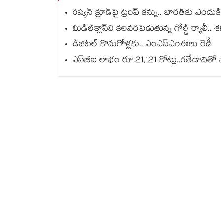
రష్యన్ క్రూడ్‌పై ట్రంప్ కన్ను.. భారత్‌కు ఎందుక
మిడిల్‌క్లాస్‌ని కలవరపెడుతున్న గోల్డ్ ర్యాల
డిజిటల్ కొనుగోళ్లకు.. ఎంఎస్ఎంఈలు రెడీ
ఎస్‌‌‌‌‌‌‌‌బీఐ లాభం రూ.21,121 కోట్లు..గతేడాదిత