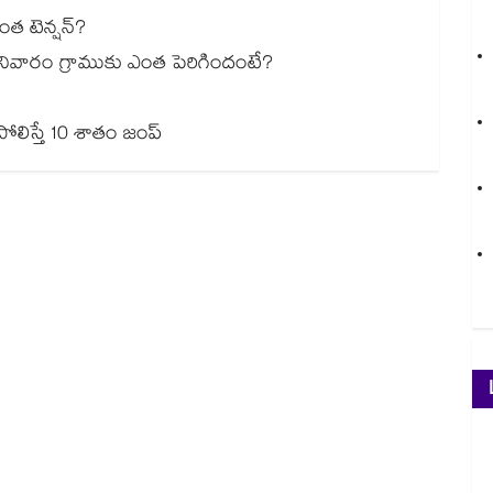
ింత టెన్షన్?
ీ.. శనివారం గ్రాముకు ఎంత పెరిగిందంటే?
ో పోలిస్తే 10 శాతం జంప్