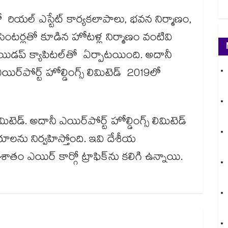
‌‌‌‌ ఏరియాలో రియల్‌‌‌‌‌‌‌‌‌‌‌‌‌‌‌‌ ఎస్టేట్‌‌‌‌‌‌‌‌‌‌‌‌‌‌‌‌ కార్యకలాపాలు, భవన నిర్మాణం,
‌‌‌‌‌‌‌‌‌‌‌‌‌ సెంటర్లతో కూడిన హోటళ్ల నిర్మాణం వంటివి
క్యాపిటల్‌‌‌‌‌‌‌‌‌‌‌‌‌‌‌‌తో ఏర్పాటయింది. అదానీ
‌‌‌‌‌‌‌‌‌‌‌‌‌‌‌‌‌‌‌పోర్ట్‌‌‌‌‌‌‌‌‌‌‌‌‌‌‌‌ హోల్డింగ్స్ లిమిటెడ్‌‌‌‌‌‌‌‌‌‌‌‌‌‌‌‌ 2019లో
‌‌‌‌‌‌‌‌‌‌‌. అదానీ ఎయిర్‌‌‌‌‌‌‌‌‌‌‌‌‌‌‌‌‌‌‌‌‌‌‌‌‌‌‌‌‌‌‌‌పోర్ట్‌‌‌‌‌‌‌‌‌‌‌‌‌‌‌‌ హోల్డింగ్స్ లిమిటెడ్‌‌‌‌‌‌‌‌‌‌‌‌‌‌‌‌
ాలను నిర్వహిస్తోంది. ఇవి దేశీయ
శాతం ఎయిర్‌‌‌‌‌‌‌‌‌‌‌‌‌‌‌‌ కార్గో ట్రాఫిక్‌‌‌‌‌‌‌‌‌‌‌‌‌‌‌‌ను కలిగి ఉన్నాయి.