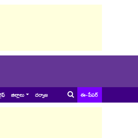
ైఫ్
జిల్లాలు
దర్వాజ
ఈ-పేపర్