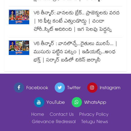
V6 తీన్మార్: వానలకు బ్రేక్.. ప్రాజెక్టులకు వరద
| 16 ఫీట్ల కంటే ఎత్తుండొద్దు | చందా
చోరీ..స్కిట్ అదిరింది | ఇగ సెలవు పెద్దన్న
V6 తీన్మార్ : వానలొచ్చే...రైతులు మురిసే... |
ముసురు పట్టిన పట్నం | ఇడియట్స్...అంధ
భక్త్ | సర్కార్ బడిలో చికెన్ బిర్యానీ
Facebook
Twitter
Instagram
YouTube
WhatsApp
Home
Contact Us
Privacy Policy
Grievance Redressal
Telugu News