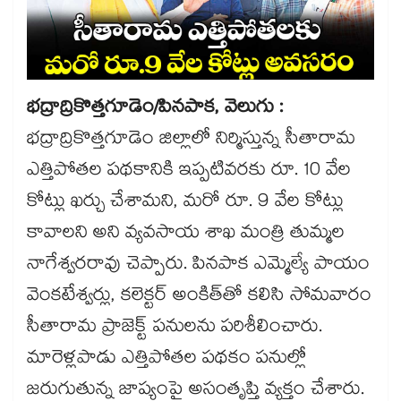
భద్రాద్రికొత్తగూడెం/పినపాక, వెలుగు :
భద్రాద్రికొత్తగూడెం జిల్లాలో నిర్మిస్తున్న సీతారామ
ఎత్తిపోతల పథకానికి ఇప్పటివరకు రూ. 10 వేల
కోట్లు ఖర్చు చేశామని, మరో రూ. 9 వేల కోట్లు
కావాలని అని వ్యవసాయ శాఖ మంత్రి తుమ్మల
నాగేశ్వరరావు చెప్పారు. పినపాక ఎమ్మెల్యే పాయం
వెంకటేశ్వర్లు, కలెక్టర్‌‌‌‌ అంకిత్‌‌‌‌తో కలిసి సోమవారం
సీతారామ ప్రాజెక్ట్‌‌‌‌ పనులను పరిశీలించారు.
మారెళ్లపాడు ఎత్తిపోతల పథకం పనుల్లో
జరుగుతున్న జాప్యంపై అసంతృప్తి వ్యక్తం చేశారు.