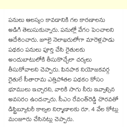
పనులు ఆలస్యం కావడానికి గల కారణాలను
అడిగి తెలుసుకున్నారు. పనుల్లో వేగం పెంచాలని
ఆదేశించారు. జూలై నెలాఖరులోగా మారెళ్లపాడు
పథకం పనులు పూర్తి చేసి రైతులకు
అందుబాటులోకి తీసుకొచ్చేలా చర్యలు
తీసుకోవాలని చెప్పారు. పినపాక నియోజకవర్గ
రైతులే సీతారామ ఎత్తిపోతల పథకం కోసం
భూములు ఇచ్చారని, వారికి సాగు నీరు ఇవ్వాల్సిన
అవసరం ఉందన్నారు. సీఎం రేవంత్‌‌‌‌రెడ్డి చొరవతో
డిస్ట్రిబ్యూటరీ కాల్వల నిర్మాణాలకు రూ. 4 వేల కోట్లు
మంజూరు చేసినట్లు చెప్పారు.