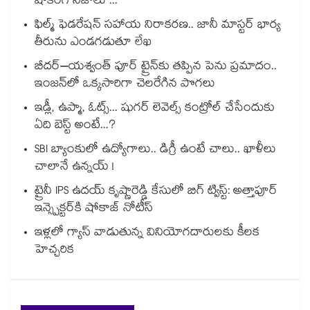
షాకింగ్ నిజాలు ...
ఫిల్మ్ ఫెడరేషన్ సహాయ నిరాకరణ.. జానీ మాస్టర్ భార్య
తీరును ఎండగడుతూ లేఖ
బీదర్–యశ్వంత్ పూర్ ట్రైన్‎కు తప్పిన పెను ప్రమాదం..
ఇంజన్‎లో ఒక్కసారిగా చెలరేగిన పొగలు
ఇడ్లీ, ఉప్మా, ఓట్స్... షుగర్ లెవెల్స్ కంట్రోల్ చేసేందుకు
ఏది బెస్ట్ అంటే...?
SBI బ్యాంకులో ఉద్యోగాలు.. డిగ్రీ ఉంటే చాలు.. ఖాళీలు
చాలానే ఉన్నయ్ !
ట్రైనీ IPS ఉదయ్ కృష్ణారెడ్డి కేసులో బిగ్ ట్విస్ట్: అత్తాపూర్
ఇన్స్పెక్టర్‎కి షోకాజ్ నోటీస్
ఇళ్లలో గ్యాస్ వాడుతున్న వినియోగదారులకు కీలక
హెచ్చరిక