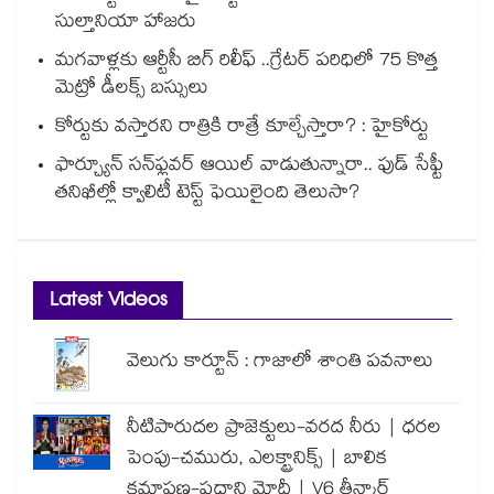
సుల్తానియా హాజరు
మగవాళ్లకు ఆర్టీసీ బిగ్ రిలీఫ్ ..గ్రేటర్ పరిధిలో 75 కొత్త
మెట్రో డీలక్స్ బస్సులు
కోర్టుకు వస్తారని రాత్రికి రాత్రే కూల్చేస్తారా? : హైకోర్టు
ఫార్చ్యూన్ సన్‌ఫ్లవర్ ఆయిల్ వాడుతున్నారా.. ఫుడ్ సేఫ్టీ
తనిఖీల్లో క్వాలిటీ టెస్ట్ ఫెయిలైంది తెలుసా?
Latest Videos
వెలుగు కార్టూన్ : గాజాలో శాంతి పవనాలు
నీటిపారుదల ప్రాజెక్టులు-వరద నీరు | ధరల
పెంపు-చమురు, ఎలక్ట్రానిక్స్ | బాలిక
క్షమాపణ-ప్రధాని మోదీ | V6 తీన్మార్