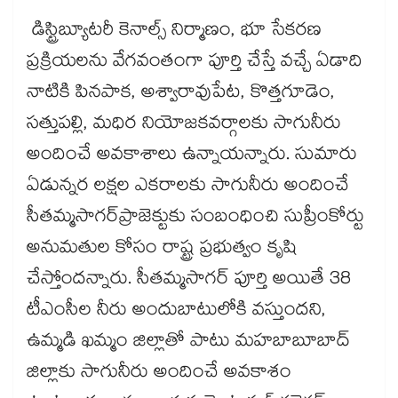
డిస్ట్రిబ్యూటరీ కెనాల్స్‌‌‌‌ నిర్మాణం, భూ సేకరణ
ప్రక్రియలను వేగవంతంగా పూర్తి చేస్తే వచ్చే ఏడాది
నాటికి పినపాక, అశ్వారావుపేట, కొత్తగూడెం,
సత్తుపల్లి, మధిర నియోజకవర్గాలకు సాగునీరు
అందించే అవకాశాలు ఉన్నాయన్నారు. సుమారు
ఏడున్నర లక్షల ఎకరాలకు సాగునీరు అందించే
సీతమ్మసాగర్​ప్రాజెక్టుకు సంబంధించి సుప్రీంకోర్టు
అనుమతుల కోసం రాష్ట్ర ప్రభుత్వం కృషి
చేస్తోందన్నారు. సీతమ్మసాగర్‌‌‌‌ పూర్తి అయితే 38
టీఎంసీల నీరు అందుబాటులోకి వస్తుందని,
ఉమ్మడి ఖమ్మం జిల్లాతో పాటు మహబాబూబాద్​
జిల్లాకు సాగునీరు అందించే అవకాశం