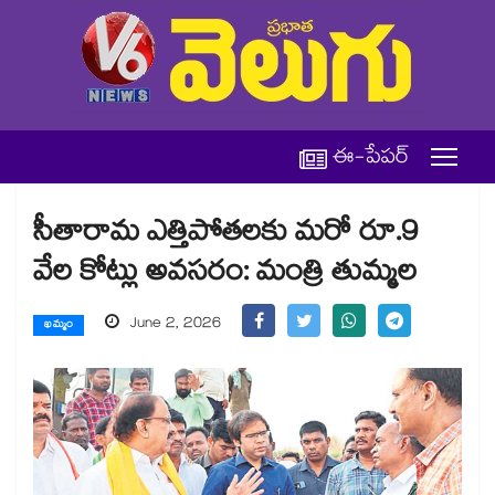
ఈ-పేపర్
సీతారామ ఎత్తిపోతలకు మరో రూ.9
వేల కోట్లు అవసరం: మంత్రి తుమ్మల
June 2, 2026
ఖమ్మం