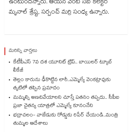
ఉంటుందన్నారు. ఆయన వెంట సబ్‌‌‌‌ కలెక్టర్‌‌‌‌
మృనాల్‌‌‌‌ శ్రేష్ట, సర్పంచ్‌‌‌‌ మర్రి సంధ్య ఉన్నారు.
మరిన్ని వార్తలు
కేటీపీఎస్ 7వ దశ యూనిట్ ట్రిప్.. బాయిలర్ ట్యూబ్
లీకేజీ
తెల్లం కారును ఢీకొట్టిన లారీ..ఎమ్మెల్యే వెంకట్రావుకు
తృటిలో తప్పిన ప్రమాదం
మమ్మల్ని అణచివేయాలని చూస్తే పతనం తప్పదు.. సీపీఐ
ప్రజా చైతన్య యాత్రలో ఎమ్మెల్యే కూనంనేని
భద్రాచలం- వాజేడుకు రోడ్డుకు రిపేర్ చేయండి..మంత్రి
తుమ్మల ఆదేశాలు