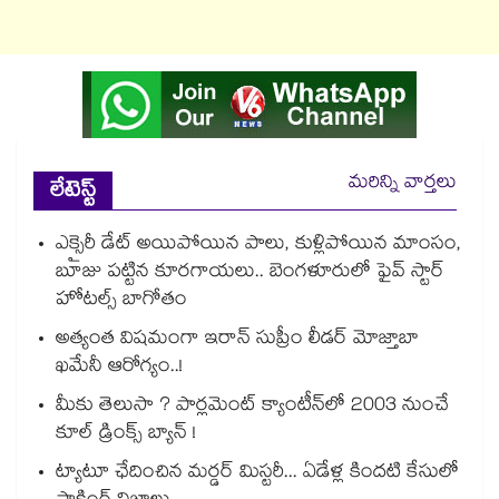
మరిన్ని వార్తలు
లేటెస్ట్
ఎక్సైరీ డేట్ అయిపోయిన పాలు, కుళ్లిపోయిన మాంసం,
బూజు పట్టిన కూరగాయలు.. బెంగళూరులో ఫైవ్ స్టార్
హోటల్స్ బాగోతం
అత్యంత విషమంగా ఇరాన్ సుప్రీం లీడర్ మోజ్తాబా
ఖమేనీ ఆరోగ్యం..!
మీకు తెలుసా ? పార్లమెంట్ క్యాంటీన్⁪లో 2003 నుంచే
కూల్ డ్రింక్స్ బ్యాన్ !
ట్యాటూ ఛేదించిన మర్డర్ మిస్టరీ... ఏడేళ్ల కిందటి కేసులో