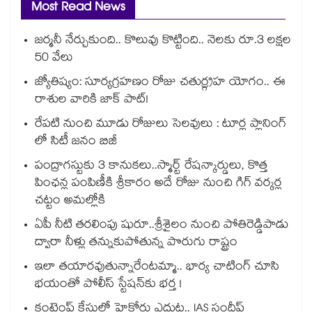
Most Read News
జర్మనీ నేర్చుకుంది.. కొలువు కొట్టింది.. నెలకు రూ.3 లక్షల
50 వేలు
జ్యోతిష్యం: సూర్యగ్రహణం రోజు చతుర్గ్రహ యోగం.. ఈ
రాశుల వారికి జాక్ పాట్!
రేపటి నుంచి మూడు రోజులు సెలవులు : టూర్ల ప్లానింగ్
లో సిటీ జనం బిజీ
పంద్రాగస్టుకు 3 కానుకలు..స్మార్ట్ రేషన్కార్డులు, కొత్త
పింఛన్ల పంపిణీకి శ్రీకారం అదే రోజు నుంచి గిగ్ వర్కర్ల
చట్టం అమల్లోకి
ఏపీ నీటి తరలింపు షురూ..శ్రీశైలం నుంచి పోతిరెడ్డిపాడు
ద్వారా నీళ్లు తన్నుకుపోతున్న పొరుగు రాష్ట్రం
ఇలా తయారవుతున్నారేంటమ్మా.. భార్య చాటింగ్ చూసి
భయంతో పోలీస్ స్టేషన్⁫కు భర్త !
కంటెంప్ట్ కేసులో హైకోర్టు ఎదుట.. IAS సందీప్