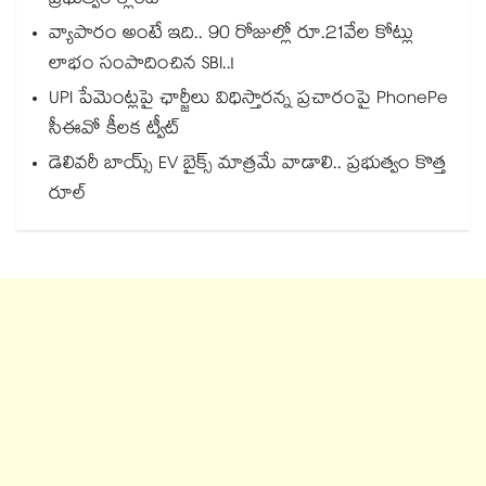
ప్రభుత్వం క్లారిటీ
వ్యాపారం అంటే ఇది.. 90 రోజుల్లో రూ.21వేల కోట్లు
లాభం సంపాదించిన SBI..!
UPI పేమెంట్లపై ఛార్జీలు విధిస్తారన్న ప్రచారంపై PhonePe
సీఈవో కీలక ట్వీట్
డెలివరీ బాయ్స్ EV బైక్స్ మాత్రమే వాడాలి.. ప్రభుత్వం కొత్త
రూల్