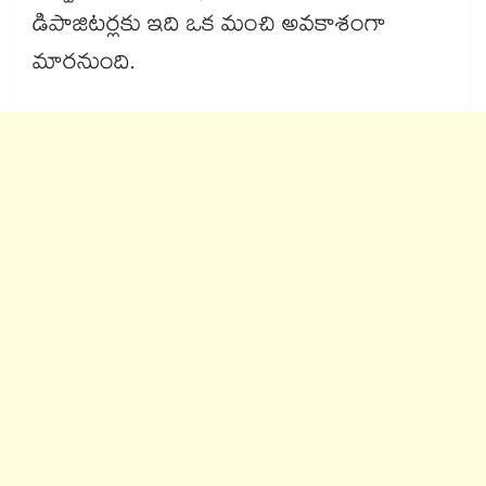
డిపాజిటర్లకు ఇది ఒక మంచి అవకాశంగా
మారనుంది.