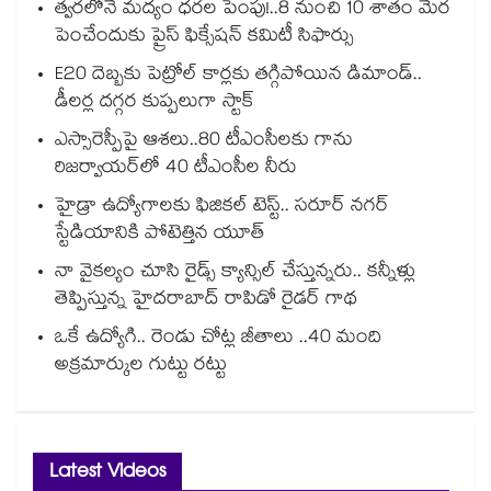
త్వరలోనే మద్యం ధ‌‌ర‌‌ల పెంపు!..8 నుంచి 10 శాతం మేర
పెంచేందుకు ప్రైస్ ఫిక్సేష‌‌న్ క‌‌మిటీ సిఫార్సు
E20 దెబ్బకు పెట్రోల్ కార్లకు తగ్గిపోయిన డిమాండ్..
డీలర్ల దగ్గర కుప్పలుగా స్టాక్
ఎస్సారెస్పీపై ఆశలు..80 టీఎంసీలకు గాను
రిజర్వాయర్‌‌‌‌‌‌‌‌‌‌‌‌‌‌‌‌లో 40 టీఎంసీల నీరు
హైడ్రా ఉద్యోగాలకు ఫిజికల్ టెస్ట్.. సరూర్ నగర్
స్టేడియానికి పోటెత్తిన యూత్
నా వైకల్యం చూసి రైడ్స్ క్యాన్సిల్ చేస్తున్నరు.. కన్నీళ్లు
తెప్పిస్తున్న హైదరాబాద్ రాపిడో రైడర్ గాథ
ఒకే ఉద్యోగి.. రెండు చోట్ల జీతాలు ..40 మంది
అక్రమార్కుల గుట్టు రట్టు
Latest Videos