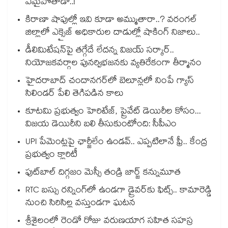
ఏమైపోతాడో..!
కిరాణా షాపుల్లో ఇవి కూడా అమ్ముతారా..? వరంగల్
జిల్లాలో ఎక్సైజ్ అధికారుల దాడుల్లో షాకింగ్ నిజాలు..
డీలిమిటేషన్‎పై తగ్గేదే లేదన్న విజయ్ సర్కార్..
నియోజకవర్గాల పునర్విభజనకు వ్యతిరేకంగా తీర్మానం
హైదరాబాద్⁪ చందానగర్⁫లో బెలూన్లలో నింపే గ్యాస్
సిలిండర్ పేలి తెగిపడిన కాలు
కూటమి ప్రభుత్వం హెరిటేజ్, ప్రైవేట్ డెయిరీల కోసం...
విజయ డెయిరీని బలి తీసుకుంటోంది: సీపీఎం
UPI పేమెంట్లపై ఛార్జీలేం ఉండవ్.. ఎప్పటిలానే ఫ్రీ.. కేంద్ర
ప్రభుత్వం క్లారిటీ
ఫుట్‎బాల్ దిగ్గజం మెస్సీ తండ్రి జార్జ్ కన్నుమూత
RTC బస్సు రన్నింగ్⁫లో ఉండగా డ్రైవర్‌కు ఫిట్స్.. కామారెడ్డి
నుంచి సిరిసిల్ల వస్తుండగా ఘటన
శ్రీశైలంలో రెండో రోజు వరుణయాగ సహిత సహస్ర