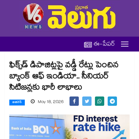
ఈ-పేపర్
ఫిక్స్‌డ్ డిపాజిట్లపై వడ్డీ రేట్లు పెంచిన
బ్యాంక్ ఆఫ్ ఇండియా.. సీనియర్
సిటిజన్లకు భారీ లాభాలు
May 18, 2026
బిజినెస్