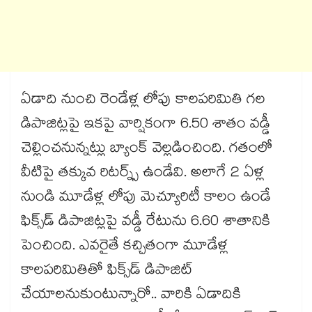
ఏడాది నుంచి రెండేళ్ల లోపు కాలపరిమితి గల
డిపాజిట్లపై ఇకపై వార్షికంగా 6.50 శాతం వడ్డీ
చెల్లించనున్నట్లు బ్యాంక్ వెల్లడించింది. గతంలో
వీటిపై తక్కువ రిటర్న్స్ ఉండేవి. అలాగే 2 ఏళ్ల
నుండి మూడేళ్ల లోపు మెచ్యూరిటీ కాలం ఉండే
ఫిక్స్‌డ్ డిపాజిట్లపై వడ్డీ రేటును 6.60 శాతానికి
పెంచింది. ఎవరైతే కచ్చితంగా మూడేళ్ల
కాలపరిమితితో ఫిక్స్‌డ్ డిపాజిట్
చేయాలనుకుంటున్నారో.. వారికి ఏడాదికి