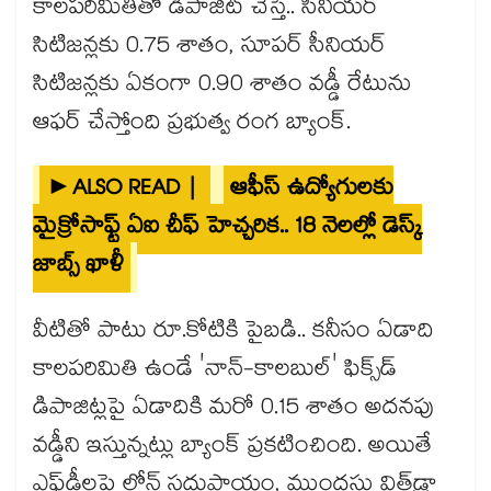
కాలపరిమితితో డిపాజిట్ చేస్తే.. సీనియర్
సిటిజన్లకు 0.75 శాతం, సూపర్ సీనియర్
సిటిజన్లకు ఏకంగా 0.90 శాతం వడ్డీ రేటును
ఆఫర్ చేస్తోంది ప్రభుత్వ రంగ బ్యాంక్.
►ALSO READ |
ఆఫీస్ ఉద్యోగులకు
మైక్రోసాఫ్ట్ ఏఐ చీఫ్ హెచ్చరిక.. 18 నెలల్లో డెస్క్
జాబ్స్ ఖాళీ
వీటితో పాటు రూ.కోటికి పైబడి.. కనీసం ఏడాది
కాలపరిమితి ఉండే 'నాన్-కాలబుల్' ఫిక్స్‌డ్
డిపాజిట్లపై ఏడాదికి మరో 0.15 శాతం అదనపు
వడ్డీని ఇస్తున్నట్లు బ్యాంక్ ప్రకటించింది. అయితే
ఎఫ్‌డీలపై లోన్ సదుపాయం, ముందస్తు విత్‌డ్రా