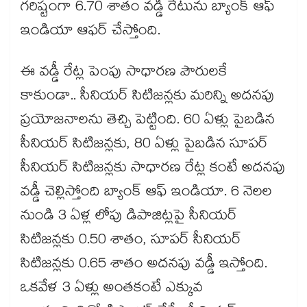
గరిష్టంగా 6.70 శాతం వడ్డీ రేటును బ్యాంక్ ఆఫ్
ఇండియా ఆఫర్ చేస్తోంది.
ఈ వడ్డీ రేట్ల పెంపు సాధారణ పౌరులకే
కాకుండా.. సీనియర్ సిటిజన్లకు మరిన్ని అదనపు
ప్రయోజనాలను తెచ్చి పెట్టింది. 60 ఏళ్లు పైబడిన
సీనియర్ సిటిజన్లకు, 80 ఏళ్లు పైబడిన సూపర్
సీనియర్ సిటిజన్లకు సాధారణ రేట్ల కంటే అదనపు
వడ్డీ చెల్లిస్తోంది బ్యాంక్ ఆఫ్ ఇండియా. 6 నెలల
నుండి 3 ఏళ్ల లోపు డిపాజిట్లపై సీనియర్
సిటిజన్లకు 0.50 శాతం, సూపర్ సీనియర్
సిటిజన్లకు 0.65 శాతం అదనపు వడ్డీ ఇస్తోంది.
ఒకవేళ 3 ఏళ్లు అంతకంటే ఎక్కువ