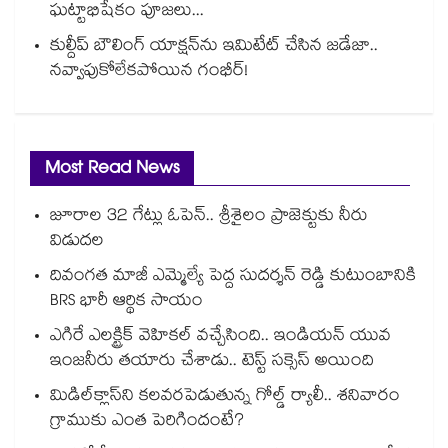
ఘట్టాభిషేకం పూజలు...
కుల్దీప్ బౌలింగ్ యాక్షన్‌ను ఇమిటేట్ చేసిన జడేజా..
నవ్వాపుకోలేకపోయిన గంభీర్!
Most Read News
జూరాల 32 గేట్లు ఓపెన్.. శ్రీశైలం ప్రాజెక్టుకు నీరు
విడుదల
దివంగత మాజీ ఎమ్మెల్యే పెద్ద సుదర్శన్ రెడ్డి కుటుంబానికి
BRS భారీ ఆర్థిక సాయం
ఎగిరే ఎలక్ట్రిక్ వెహికల్ వచ్చేసింది.. ఇండియన్ యువ
ఇంజనీరు తయారు చేశాడు.. టెస్ట్ సక్సెస్ అయింది
మిడిల్‌క్లాస్‌ని కలవరపెడుతున్న గోల్డ్ ర్యాలీ.. శనివారం
గ్రాముకు ఎంత పెరిగిందంటే?