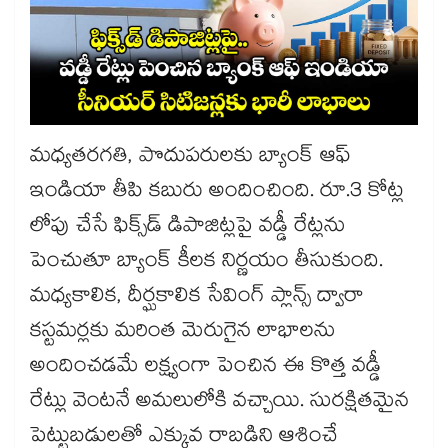
మధ్యతరగతి, పొదుపరులకు బ్యాంక్ ఆఫ్
ఇండియా తీపి కబురు అందించింది. రూ.3 కోట్ల
లోపు చేసే ఫిక్స్‌డ్ డిపాజిట్లపై వడ్డీ రేట్లను
పెంచుతూ బ్యాంక్ కీలక నిర్ణయం తీసుకుంది.
మధ్యకాలిక, దీర్ఘకాలిక సేవింగ్ ప్లాన్స్ ద్వారా
కస్టమర్లకు మరింత మెరుగైన లాభాలను
అందించడమే లక్ష్యంగా పెంచిన ఈ కొత్త వడ్డీ
రేట్లు వెంటనే అమలులోకి వచ్చాయి. సురక్షితమైన
పెట్టుబడులతో ఎక్కువ రాబడిని ఆశించే