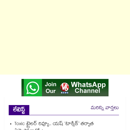
మరిన్ని వార్తలు
లేటెస్ట్
Toxic ట్రైలర్ రివ్యూ.. యష్ ‘టాక్సిక్’ తర్వాత