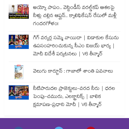
అయ్యో పాపం.. వెస్టిండీస్ వరల్డ్‌కప్ ఆశలపై
నీళ్లు చల్లిన ఆఫ్ఘన్.. క్వాలిఫికేషన్ రేసులో మళ్లీ
గందరగోళం!
గిగ్ వర్కర్ల సమ్మె వాయిదా | విడాకుల కేసును
ఉపసంహరించుకున్న సీఎం విజయ్ భార్య |
మోదీ విదేశీ పర్యటనలు | V6 తీన్మార్
వెలుగు కార్టూన్ : గాజాలో శాంతి పవనాలు
నీటిపారుదల ప్రాజెక్టులు-వరద నీరు | ధరల
పెంపు-చమురు, ఎలక్ట్రానిక్స్ | బాలిక
క్షమాపణ-ప్రధాని మోదీ | V6 తీన్మార్