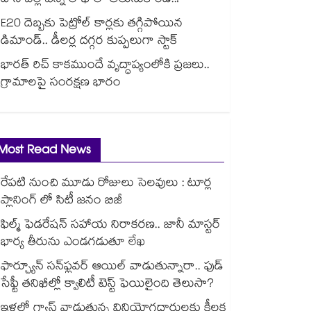
దాని వల్ల ఎన్ని లాభాలో తెలుసుకోండి..!
E20 దెబ్బకు పెట్రోల్ కార్లకు తగ్గిపోయిన
డిమాండ్.. డీలర్ల దగ్గర కుప్పలుగా స్టాక్
భారత్ రిచ్ కాకముందే వృద్ధాప్యంలోకి ప్రజలు..
గ్రామాలపై సంరక్షణ భారం
Most Read News
రేపటి నుంచి మూడు రోజులు సెలవులు : టూర్ల
ప్లానింగ్ లో సిటీ జనం బిజీ
ఫిల్మ్ ఫెడరేషన్ సహాయ నిరాకరణ.. జానీ మాస్టర్
భార్య తీరును ఎండగడుతూ లేఖ
ఫార్చ్యూన్ సన్‌ఫ్లవర్ ఆయిల్ వాడుతున్నారా.. ఫుడ్
సేఫ్టీ తనిఖీల్లో క్వాలిటీ టెస్ట్ ఫెయిలైంది తెలుసా?
ఇళ్లలో గ్యాస్ వాడుతున్న వినియోగదారులకు కీలక