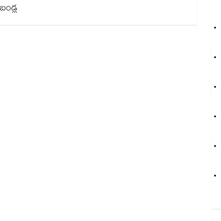
 బండ్ల