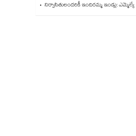
నిర్వాసితులందరికీ ఇందిరమ్మ ఇండ్లు: ఎమ్మెల్యే