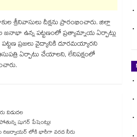
ుల శ్రీనివాసులు దీక్షను ప్రారంభించారు. జిల్లా
నాభా ఉన్న పట్టణంలో ప్రత్యామ్నాయ ఏర్పాట్లు
 పట్టణ ప్రజలు వైద్యానికి దూరమయ్యారని
ుపత్రి ఏర్పాటు చేయాలని, లేనిపక్షంలో
ంచారు.
 నీరు విడుదల
ిపోతున్న షుగర్ పేషెంట్లు!
ీశైలం రిజర్వాయర్ లోకి భారీగా వరద నీరు