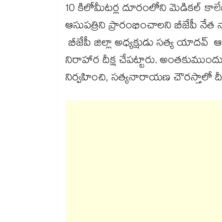
10 కిలోమీటర్ల దూరంలోని మెడికల్​ కా
ఆసుపత్రిని ప్రారంభించాలని బీజేపీ నే
బీజేపీ జిల్లా అధ్యక్షుడు సత్య యాదవ్ ఆధ
నిరాహార దీక్ష చేపట్టారు. అంతకుముంద
నిర్వహించి, సత్యనారాయణ చౌరస్తాలో దీక్