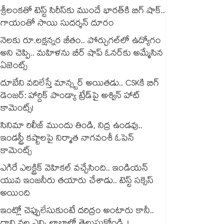
శ్రీలంకతో టెస్ట్ సిరీస్‌కు ముందే భారత్⁬కి బిగ్ షాక్..
గాయంతో సాయి సుదర్శన్ దూరం
నెలకు రూ.లక్షన్నర జీతం.. పోర్చుగల్⁭లో ఉద్యోగం
అని చెప్పి.. మహిళను బీర్ షాప్ ఓనర్⁭కు అమ్మేసిన
ఏజెంట్స్
దూబేని వదిలేస్తే మాన్స్టర్ అయితడు.. CSKకి బిగ్
డెంజర్: హార్దిక్ పాండ్యా ట్రేడ్‌పై అశ్విన్ హాట్
కామెంట్స్!
సినిమా రిలీజ్ ముందు తిండి, నిద్ర ఉండవు..
ఇండస్ట్రీ కష్టాలపై నిర్మాత నాగవంశీ ఓపెన్
కామెంట్స్
ఎగిరే ఎలక్ట్రిక్ వెహికల్ వచ్చేసింది.. ఇండియన్
యువ ఇంజనీరు తయారు చేశాడు.. టెస్ట్ సక్సెస్
అయింది
ఇంట్లో చెప్పులేసుకుంటే దరిద్రం అంటారు కానీ..