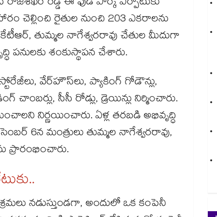
ాజశేఖర్​ రెడ్డి ఈ ఫుడ్​ పార్క్​ ఏర్పాటుకు
ిహారం చెల్లించి రైతుల నుంచి 203 ఎకరాలను
కేటీఆర్​, తుమ్మల నాగేశ్వరరావు చేతుల మీదుగా
వృద్ధి పనులకు శంకుస్థాపన చేశారు.
్టోరేజీలు, వేర్​హౌస్​లు, ప్యాకింగ్ గోడౌన్లు,
ింగ్ చాంబర్లు, సీసీ రోడ్లు, డ్రెయిన్లు నిర్మించారు.
చాలని నిర్ణయించారు. ఏళ్ల తరబడి అభివృద్ధి
ిసెంబర్​ 6న మంత్రులు తుమ్మల నాగేశ్వరరావు,
 ను ప్రారంభించారు.
ేటుకు..
ిశ్రమలు నడుస్తుండగా, అందులో ఒక కంపెనీ