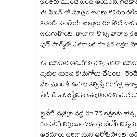
ఇంతకు ముందే బంద్​ అయింది. గతేడాది
ఈ సీజన్​ లో మాత్రం అసలు కనిపించలేదు.
కరెంట్ పెండింగ్ బిల్లులు రూ.కోటి ద
జరుగుతోంది. తాజాగా కొన్ని వారాల క్రితం
ఫుడ్ పార్క్​లో ఎకరానికి రూ.25 లక్షల
ఈ భూమిని ఆనుకొని ఉన్న ఎకరా భూమిని 
వ్యక్తుల నుంచి కొనుగోలు చేసింది. రెం
వేల మందికి ఉపాధి కల్పిస్తే రెండేళ్ల
సేల్ డీడ్​ రిజిస్ట్రేషన్​ అవుతుందని ఎంఓ
ప్రైవేట్​ వ్యక్తుల వద్ద రూ.75 లక్షలకు క
కంపెనీకి విక్రయించడంపై బీజేపీ విస్మయ
అక్రమాలు జరిగాయని ఆరోపిస్తోంది. బీజే