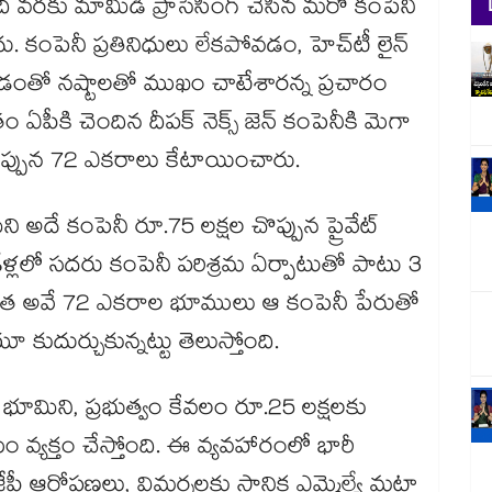
 వరకు మామిడి ప్రాసెసింగ్ చేసిన మరో కంపెనీ
 కంపెనీ ప్రతినిధులు లేకపోవడం, హెచ్​టీ లైన్​
ాటడంతో నష్టాలతో ముఖం చాటేశారన్న ప్రచారం
 ఏపీకి చెందిన దీపక్ నెక్స్​ జెన్​ కంపెనీకి మెగా
 చొప్పున 72 ఎకరాలు కేటాయించారు.
అదే కంపెనీ రూ.75 లక్షల చొప్పున ప్రైవేట్
డేళ్లలో సదరు కంపెనీ పరిశ్రమ ఏర్పాటుతో పాటు 3
 తర్వాత అవే 72 ఎకరాల భూములు ఆ కంపెనీ పేరుతో
యూ కుదుర్చుకున్నట్టు తెలుస్తోంది.
ొన్న భూమిని, ప్రభుత్వం కేవలం రూ.25 లక్షలకు
ం వ్యక్తం చేస్తోంది. ఈ వ్యవహారంలో భారీ
పీ ఆరోపణలు, విమర్శలకు స్థానిక ఎమ్మెల్యే మట్టా