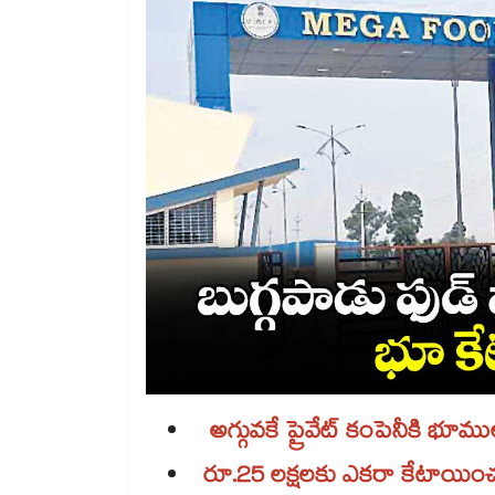
అగ్గువకే ప్రైవేట్​ కంపెనీకి భూమ
రూ.25 లక్షలకు ఎకరా కేటాయిం