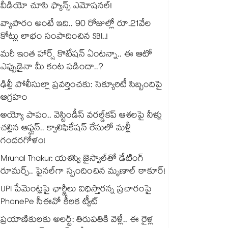
వీడియో చూసి ఫ్యాన్స్ ఎమోషనల్!
వ్యాపారం అంటే ఇది.. 90 రోజుల్లో రూ.21వేల
కోట్లు లాభం సంపాదించిన SBI..!
మరీ ఇంత హార్ష్ కొటేషన్ ఏంటన్నా.. ఈ ఆటో
ఎప్పుడైనా మీ కంట పడిందా..?
ఢిల్లీ పోలీసుల్లా ప్రవర్తించకు: సెక్యూరిటీ సిబ్బందిపై
ఆగ్రహం
అయ్యో పాపం.. వెస్టిండీస్ వరల్డ్‌కప్ ఆశలపై నీళ్లు
చల్లిన ఆఫ్ఘన్.. క్వాలిఫికేషన్ రేసులో మళ్లీ
గందరగోళం!
Mrunal Thakur: యశస్వి జైస్వాల్‌తో డేటింగ్
రూమర్స్‌.. ఫైనల్‌గా స్పందించిన మృణాల్ ఠాకూర్!
UPI పేమెంట్లపై ఛార్జీలు విధిస్తారన్న ప్రచారంపై
PhonePe సీఈవో కీలక ట్వీట్
ప్రయాణికులకు అలర్ట్: తిరుపతికి వెళ్లే.. ఈ రైళ్ల