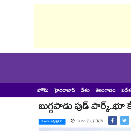
హోమ్
హైదరాబాద్
దేశం
తెలంగాణం
విదే
బుగ్గపాడు ఫుడ్ పార్క్‌‌‌‌‌‌‌‌.
June 21, 2026
వెలుగు ఎక్స్‌క్లుసివ్