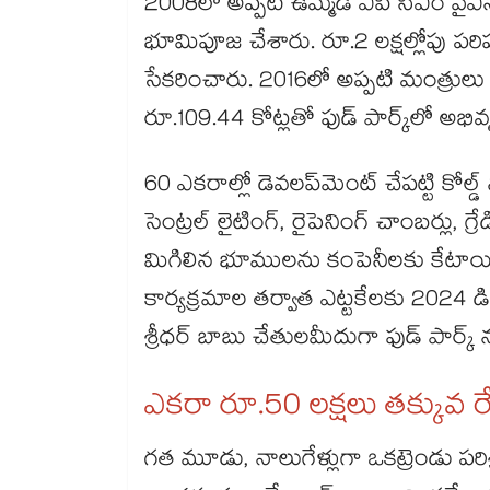
2008లో అప్పటి ఉమ్మడి ఏపీ సీఎం వైఎస్​ ర
భూమిపూజ చేశారు. రూ.2 లక్షల్లోపు పర
సేకరించారు. 2016లో అప్పటి మంత్రులు 
రూ.109.44 కోట్లతో ఫుడ్ పార్క్​లో అభి
60 ఎకరాల్లో డెవలప్​మెంట్ చేపట్టి కోల్డ్ స
సెంట్రల్ లైటింగ్, రైపెనింగ్ చాంబర్లు, గ్రేడ
మిగిలిన భూములను కంపెనీలకు కేటాయిం
కార్యక్రమాల తర్వాత ఎట్టకేలకు 2024 డ
శ్రీధర్​ బాబు చేతులమీదుగా ఫుడ్ పార్క్​
ఎకరా రూ.50 లక్షలు తక్కువ ర
గత మూడు, నాలుగేళ్లుగా ఒకట్రెండు పర