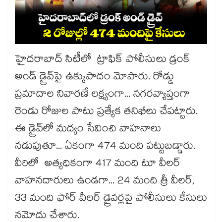
హైదరాబాద్ సిటీలో ట్రాఫిక్ పోలీసులు డ్రంక్
అండ్ డ్రైవ్‌పై ఉక్కుపాదం మోపారు. రోడ్డు
ప్రమాదాల నివారణే లక్ష్యంగా... నగరవ్యాప్తంగా
రెండు రోజుల పాటు ప్రత్యేక తనిఖీలు చేపట్టారు.
ఈ డ్రైవ్‌లో మద్యం సేవించి వాహనాలు
నడుపుతూ... ఏకంగా 474 మంది పట్టుబడ్డారు.
వీరిలో అత్యధికంగా 417 మంది టూ వీలర్
వాహనదారులు ఉండగా... 24 మంది త్రీ వీలర్,
33 మంది ఫోర్ వీలర్ డ్రైవర్లపై పోలీసులు కేసులు
నమోదు చేశారు.