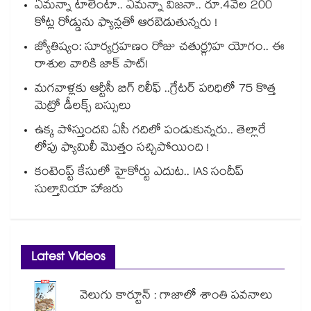
ఏమన్నా టాలెంటా.. ఏమన్నా విజనా.. రూ.4వేల 200
కోట్ల రోడ్డును ఫ్యాన్లతో ఆరబెడుతున్నరు !
జ్యోతిష్యం: సూర్యగ్రహణం రోజు చతుర్గ్రహ యోగం.. ఈ
రాశుల వారికి జాక్ పాట్!
మగవాళ్లకు ఆర్టీసీ బిగ్ రిలీఫ్ ..గ్రేటర్ పరిధిలో 75 కొత్త
మెట్రో డీలక్స్ బస్సులు
ఉక్క పోస్తుందని ఏసీ గదిలో పండుకున్నరు.. తెల్లారే
లోపు ఫ్యామిలీ మొత్తం సచ్చిపోయింది !
కంటెంప్ట్ కేసులో హైకోర్టు ఎదుట.. IAS సందీప్
సుల్తానియా హాజరు
Latest Videos
వెలుగు కార్టూన్ : గాజాలో శాంతి పవనాలు