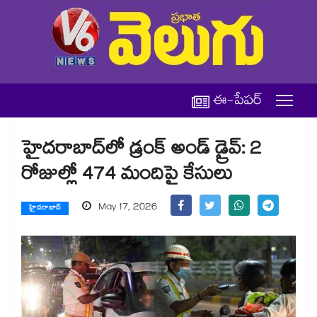
ఈ-పేపర్
హైదరాబాద్‌లో డ్రంక్ అండ్ డ్రైవ్: 2
రోజుల్లో 474 మందిపై కేసులు
May 17, 2026
హైదరాబాద్