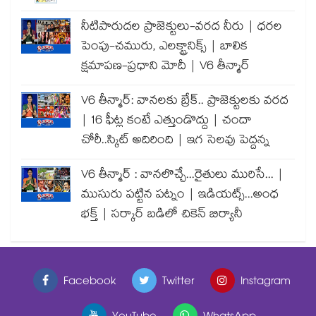
నీటిపారుదల ప్రాజెక్టులు-వరద నీరు | ధరల
పెంపు-చమురు, ఎలక్ట్రానిక్స్ | బాలిక
క్షమాపణ-ప్రధాని మోదీ | V6 తీన్మార్
V6 తీన్మార్: వానలకు బ్రేక్.. ప్రాజెక్టులకు వరద
| 16 ఫీట్ల కంటే ఎత్తుండొద్దు | చందా
చోరీ..స్కిట్ అదిరింది | ఇగ సెలవు పెద్దన్న
V6 తీన్మార్ : వానలొచ్చే...రైతులు మురిసే... |
ముసురు పట్టిన పట్నం | ఇడియట్స్...అంధ
భక్త్ | సర్కార్ బడిలో చికెన్ బిర్యానీ
Facebook
Twitter
Instagram