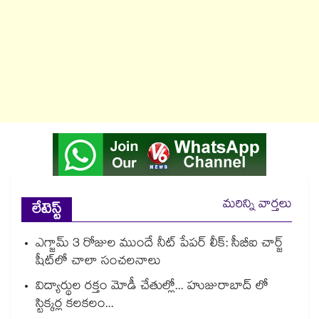
మరిన్ని వార్తలు
లేటెస్ట్
ఎగ్జామ్ 3 రోజుల ముందే నీట్ పేపర్ లీక్: సీబీఐ చార్జ్
షీట్‎లో చాలా సంచలనాలు
విద్యార్థుల రక్తం మోడీ చేతుల్లో... హుజురాబాద్ లో
స్టిక్కర్ల కలకలం...