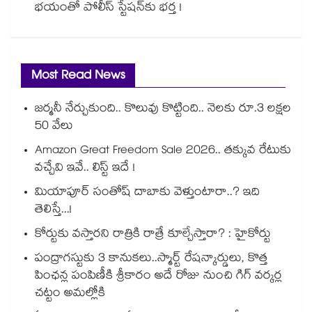
భయంతో పోలీస్ స్టేషన్⁫కు భర్త !
Most Read News
జర్మనీ నేర్చుకుంది.. కొలువు కొట్టింది.. నెలకు రూ.3 లక్షల
50 వేలు
Amazon Great Freedom Sale 2026.. తక్కువ రేటుకు
వచ్చేవి ఇవే.. లిస్ట్ ఇదే !
మియాపూర్ సంతోష్ దాబాకు వెళ్తుంటారా..? ఇది
తెలిస్తే...!
కోర్టుకు వస్తారని రాత్రికి రాత్రే కూల్చేస్తారా? : హైకోర్టు
పంద్రాగస్టుకు 3 కానుకలు..స్మార్ట్ రేషన్కార్డులు, కొత్త
పింఛన్ల పంపిణీకి శ్రీకారం అదే రోజు నుంచి గిగ్ వర్కర్ల
చట్టం అమల్లోకి