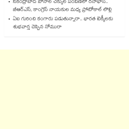
సికింద్రాబాద్ బోనాల చెక్కుల పంపిణీలో రసాభాస..
బీఆర్ఎస్, కాంగ్రెస్ నాయకుల మధ్య ప్రోటోకాల్ లొల్లి
ఏఐ గురించి కంగారు పడుతున్నారా.. భారత టెక్కీలకు
శుభవార్త చెప్పిన నోమురా