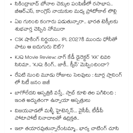
సికింద్రాబాద్ బోనాల చెక్కుల పంపిణీలో రసాభాస..
బీఆర్ఎస్, కాంగ్రెస్ నాయకుల మధ్య ప్రోటోకాల్ లొల్లి
ఏఐ గురించి కంగారు పడుతున్నారా.. భారత టెక్కీలకు
శుభవార్త చెప్పిన నోమురా
CSK షాకింగ్ నిర్ణయం.. IPL 2027కి ముందు ధోనీతో
పాటు ఆ ఐదుగురు ఔట్?
KJQ Movie Review: నాగ్ కేడీ డైరెక్టర్ ‘KK’ చివరి
సినిమా.. ‘KJQ: కింగ్.. జాకీ.. క్వీన్’ మెప్పించిందా?
రేపటి నుంచి మూడు రోజులు సెలవులు : టూర్ల ప్లానింగ్
లో సిటీ జనం బిజీ
బాగోలేదని ఆస్పత్రికి వస్తే.. స్లాబ్ కూలి తల పగిలింది :
ఇంత అద్భుతంగా ఉన్నాయా ఆస్పత్రులు
విజయవాడలో మళ్ళీ హైటెన్షన్... వైసీపీ, టీడీపీ
పోటాపోటీ నినాదాలతో ఉద్రిక్తత..
ఇలా తయారవుతున్నారేంటమ్మా.. భార్య చాటింగ్ చూసి