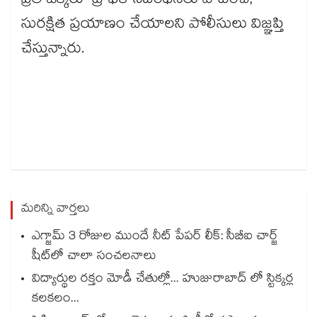
ప్రతి ఒక్కరూ ట్రాఫిక్ నిబంధనలు పాటించి,
సురక్షిత ప్రయాణం చేయాలని పోలీసులు విజ్ఞప్తి
చేస్తున్నారు.
మరిన్ని వార్తలు
ఎగ్జామ్ 3 రోజుల ముందే నీట్ పేపర్ లీక్: సీబీఐ చార్జ్
షీట్‎లో చాలా సంచలనాలు
విద్యార్థుల రక్తం మోడీ చేతుల్లో... హుజురాబాద్ లో స్టిక్కర్ల
కలకలం...