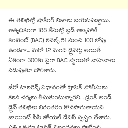
ఈ తనిఖీల్లో షాకింగ్ నిజాలు బయటపడ్డాయి.
అత్యధికంగా 188 కేసుల్లో బ్లడ్ ఆల్కహాల్
కంటెంట్ (BAC) లెవెల్స్ 51 నుంచి 100 లోపు
ఉండగా... మరో 12 మంది డ్రైవర్లు అయితే
ఏకంగా 300కు పైగా BAC స్థాయితో వాహనాలు
నడుపుతూ దొరికారు.
జీరో టాలరెన్స్ విధానంతో ట్రాఫిక్ పోలీసులు
కఠిన చర్యలు తీసుకుంటున్నారని... డ్రంక్ అండ్
డ్రైవ్ తనిఖీలు నిరంతరం కొనసాగుతాయని
జాయింట్ సీపీ జోయల్ డేవిస్ స్పష్టం చేశారు.