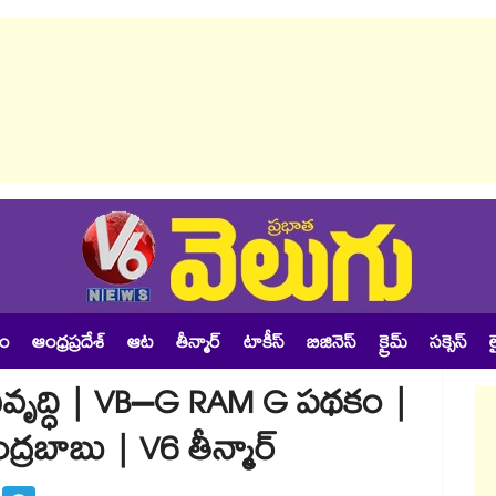
శం
ఆంధ్రప్రదేశ్
ఆట
తీన్మార్
టాకీస్
బిజినెస్
క్రైమ్
సక్సెస్
ల
వృద్ధి | VB–G RAM G పథకం |
ద్రబాబు | V6 తీన్మార్