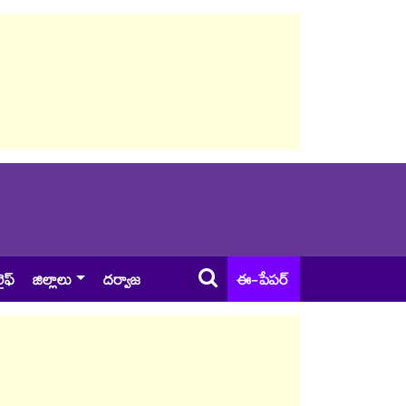
ైఫ్
జిల్లాలు
దర్వాజ
ఈ-పేపర్