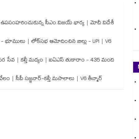
ను ఉపసంహరించుకున్న సీఎం విజయ్ భార్య | మోదీ విదేశీ
 22A - భూములు | లోక్‌సభ ఆమోదించిన బిల్లు - UPI | V6
వసర సేవ | కల్తీ మద్యం | ఐఏఎస్ తుకారాం - 435 మంది
ేలం | సీపీ సజ్జనార్-కల్తీ మసాలాలు | V6 తీన్మార్