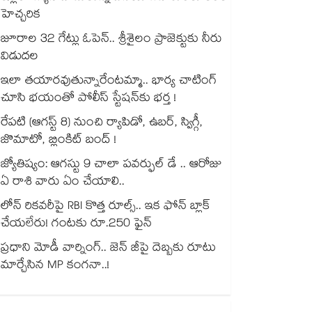
హెచ్చరిక
జూరాల 32 గేట్లు ఓపెన్.. శ్రీశైలం ప్రాజెక్టుకు నీరు
విడుదల
ఇలా తయారవుతున్నారేంటమ్మా.. భార్య చాటింగ్
చూసి భయంతో పోలీస్ స్టేషన్⁫కు భర్త !
రేపటి (ఆగస్ట్ 8) నుంచి ర్యాపిడో, ఉబర్, స్విగ్గీ,
జొమాటో, బ్లింకిట్ బంద్ !
జ్యోతిష్యం: ఆగస్టు 9 చాలా పవర్ఫుల్ డే .. ఆరోజు
ఏ రాశి వారు ఏం చేయాలి..
లోన్ రికవరీపై RBI కొత్త రూల్స్.. ఇక ఫోన్ బ్లాక్
చేయలేరు! గంటకు రూ.250 ఫైన్
ప్రధాని మోడీ వార్నింగ్.. జెన్ జీపై దెబ్బకు రూటు
మార్చేసిన MP కంగనా..!