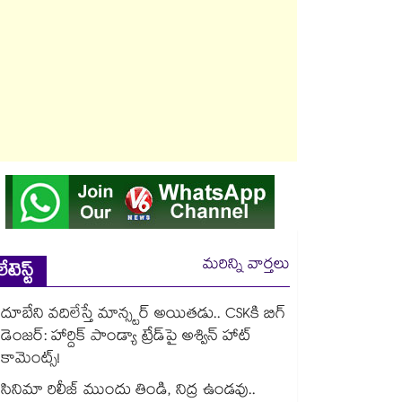
మరిన్ని వార్తలు
లేటెస్ట్
దూబేని వదిలేస్తే మాన్స్టర్ అయితడు.. CSKకి బిగ్
డెంజర్: హార్దిక్ పాండ్యా ట్రేడ్‌పై అశ్విన్ హాట్
కామెంట్స్!
సినిమా రిలీజ్ ముందు తిండి, నిద్ర ఉండవు..