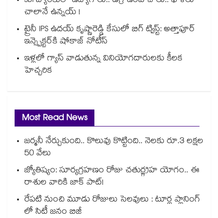
SBI బ్యాంకులో ఉద్యోగాలు.. డిగ్రీ ఉంటే చాలు.. ఖాళీలు
చాలానే ఉన్నయ్ !
ట్రైనీ IPS ఉదయ్ కృష్ణారెడ్డి కేసులో బిగ్ ట్విస్ట్: అత్తాపూర్
ఇన్స్పెక్టర్‎కి షోకాజ్ నోటీస్
ఇళ్లలో గ్యాస్ వాడుతున్న వినియోగదారులకు కీలక
హెచ్చరిక
Most Read News
జర్మనీ నేర్చుకుంది.. కొలువు కొట్టింది.. నెలకు రూ.3 లక్షల
50 వేలు
జ్యోతిష్యం: సూర్యగ్రహణం రోజు చతుర్గ్రహ యోగం.. ఈ
రాశుల వారికి జాక్ పాట్!
రేపటి నుంచి మూడు రోజులు సెలవులు : టూర్ల ప్లానింగ్
లో సిటీ జనం బిజీ