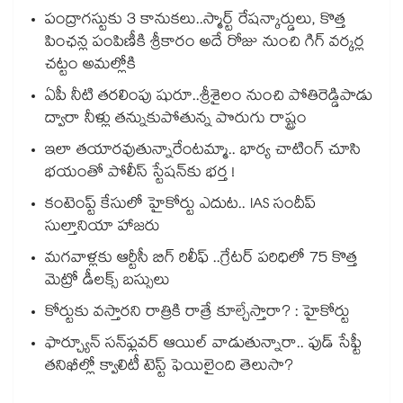
పంద్రాగస్టుకు 3 కానుకలు..స్మార్ట్ రేషన్కార్డులు, కొత్త
పింఛన్ల పంపిణీకి శ్రీకారం అదే రోజు నుంచి గిగ్ వర్కర్ల
చట్టం అమల్లోకి
ఏపీ నీటి తరలింపు షురూ..శ్రీశైలం నుంచి పోతిరెడ్డిపాడు
ద్వారా నీళ్లు తన్నుకుపోతున్న పొరుగు రాష్ట్రం
ఇలా తయారవుతున్నారేంటమ్మా.. భార్య చాటింగ్ చూసి
భయంతో పోలీస్ స్టేషన్⁫కు భర్త !
కంటెంప్ట్ కేసులో హైకోర్టు ఎదుట.. IAS సందీప్
సుల్తానియా హాజరు
మగవాళ్లకు ఆర్టీసీ బిగ్ రిలీఫ్ ..గ్రేటర్ పరిధిలో 75 కొత్త
మెట్రో డీలక్స్ బస్సులు
కోర్టుకు వస్తారని రాత్రికి రాత్రే కూల్చేస్తారా? : హైకోర్టు
ఫార్చ్యూన్ సన్‌ఫ్లవర్ ఆయిల్ వాడుతున్నారా.. ఫుడ్ సేఫ్టీ
తనిఖీల్లో క్వాలిటీ టెస్ట్ ఫెయిలైంది తెలుసా?