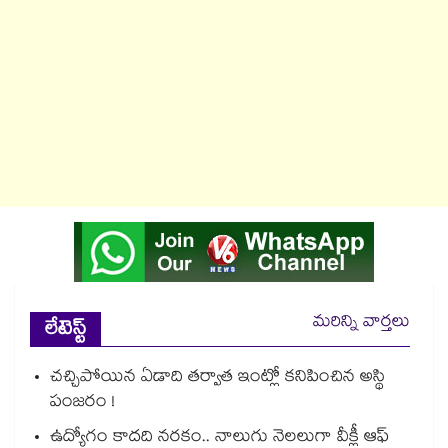
మరిన్ని వార్తలు
లేటెస్ట్
చచ్చిపోయిన ఏడాది తర్వాత ఇంట్లో కనిపించిన అస్థి
పంజరం !
ఉద్యోగం కాదది నరకం.. నాలుగు నెలలుగా వీక్లీ ఆఫ్