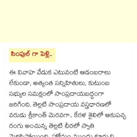
సింపుల్ గా పెళ్లి..
ఈ వివాహ వేడుక ఎటువంటి ఆడంబరాలు
లేకుండా, అత్యంత సన్నిహితులు, కుటుంబ
సభ్యుల సమక్షంలో సాంప్రదాయబద్ధంగా
జరిగింది. తెల్లటి సాంప్రదాయ వస్త్రధారణలో
వరుడు శ్రీకాంత్ మెరవగా.. కేరళ శైలిలో ఆకుపచ్చ
రంగు అంచున్న తెల్లటి చీరలో స్వాతి