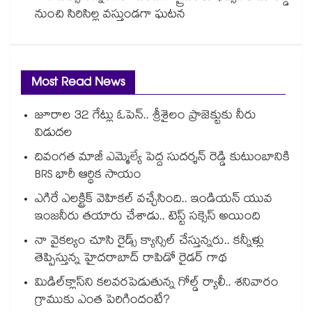
నుంచి సిరిసిల్ల వస్తుండగా ఘటన
Most Read News
జూరాల 32 గేట్లు ఓపెన్.. శ్రీశైలం ప్రాజెక్టుకు నీరు
విడుదల
దివంగత మాజీ ఎమ్మెల్యే పెద్ద సుదర్శన్ రెడ్డి కుటుంబానికి
BRS భారీ ఆర్థిక సాయం
ఎగిరే ఎలక్ట్రిక్ వెహికల్ వచ్చేసింది.. ఇండియన్ యువ
ఇంజనీరు తయారు చేశాడు.. టెస్ట్ సక్సెస్ అయింది
నా వైకల్యం చూసి రైడ్స్ క్యాన్సిల్ చేస్తున్నరు.. కన్నీళ్లు
తెప్పిస్తున్న హైదరాబాద్ రాపిడో రైడర్ గాథ
మిడిల్‌క్లాస్‌ని కలవరపెడుతున్న గోల్డ్ ర్యాలీ.. శనివారం
గ్రాముకు ఎంత పెరిగిందంటే?