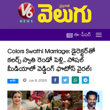
ఈ-పేపర్
Colors Swathi Marriage: డైరెక్టర్‌తో
కలర్స్ స్వాతి రెండో పెళ్లి.. సోషల్
మీడియాలో వెడ్డింగ్ ఫొటోస్ వైరల్!
July 8, 2026
టాకీస్