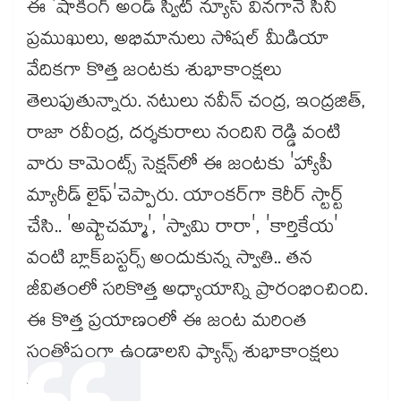
ఈ 'షాకింగ్ అండ్ స్వీట్ న్యూస్ వినగానే సినీ
ప్రముఖులు, అభిమానులు సోషల్ మీడియా
వేదికగా కొత్త జంటకు శుభాకాంక్షలు
తెలుపుతున్నారు. నటులు నవీన్ చంద్ర, ఇంద్రజిత్,
రాజా రవీంద్ర, దర్శకురాలు నందిని రెడ్డి వంటి
వారు కామెంట్స్ సెక్షన్‌లో ఈ జంటకు 'హ్యాపీ
మ్యారీడ్ లైఫ్'చెప్పారు. యాంకర్‌గా కెరీర్ స్టార్ట్
చేసి.. 'అష్టాచమ్మా', 'స్వామి రారా', 'కార్తికేయ'
వంటి బ్లాక్‌బస్టర్స్ అందుకున్న స్వాతి.. తన
జీవితంలో సరికొత్త అధ్యాయాన్ని ప్రారంభించింది.
ఈ కొత్త ప్రయాణంలో ఈ జంట మరింత
సంతోషంగా ఉండాలని ఫ్యాన్స్ శుభాకాంక్షలు
చెబుతున్నారు.