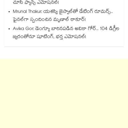
చూసి ఫ్యాన్స్ ఎమోషనల్!
Mrunal Thakur: యశస్వి జైస్వాల్‌తో డేటింగ్ రూమర్స్‌..
ఫైనల్‌గా స్పందించిన మృణాల్ ఠాకూర్!
Avika Gor: డెంగ్యూ బారినపడిన అవికా గోర్.. 104 డిగ్రీల
జ్వరంతోనూ షూటింగ్, భర్త ఎమోషనల్!