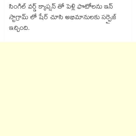
సింగిల్ వర్డ్ క్యాప్షన్ తో పెళ్లి ఫొటోలను ఇన్
స్టాగ్రామ్ లో షేర్ చూసి అభిమానులకు సర్పైజ్
ఇచ్చింది.