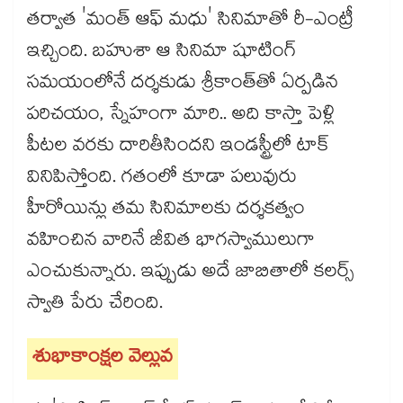
తర్వాత 'మంత్ ఆఫ్ మధు' సినిమాతో రీ-ఎంట్రీ
ఇచ్చింది. బహుశా ఆ సినిమా షూటింగ్
సమయంలోనే దర్శకుడు శ్రీకాంత్‌తో ఏర్పడిన
పరిచయం, స్నేహంగా మారి.. అది కాస్తా పెళ్లి
పీటల వరకు దారితీసిందని ఇండస్ట్రీలో టాక్
వినిపిస్తోంది. గతంలో కూడా పలువురు
హీరోయిన్లు తమ సినిమాలకు దర్శకత్వం
వహించిన వారినే జీవిత భాగస్వాములుగా
ఎంచుకున్నారు. ఇప్పుడు అదే జాబితాలో కలర్స్
స్వాతి పేరు చేరింది.
శుభాకాంక్షల వెల్లువ