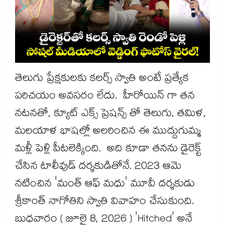
తెలుగు ప్రేక్షకులకు కలర్స్ స్వాతి అంటే ప్రత్యేక
పరిచయం అవసరం లేదు. హీరోయిన్ గా తన
నటనతో, క్యూట్ ఎక్స్ ప్రెషన్స్ తో తెలుగు, తమిళ,
మలయాళ భాషల్లో అలరించిన ఈ ముద్దుగుమ్మ
మళ్లీ పెళ్లి పీటలెక్కింది. అది కూడా తనను డైరెక్ట్
చేసిన టాలీవుడ్ దర్శకుడితోనే. 2023 ఆమె
నటించిన 'మంత్ ఆఫ్ మధు' మూవీ దర్శకుడు
శ్రీకాంత్ నాగోతిని స్వాతి వివాహం చేసుకుంది.
బుధవారం ( జూలై 8, 2026 ) 'Hitched' అనే