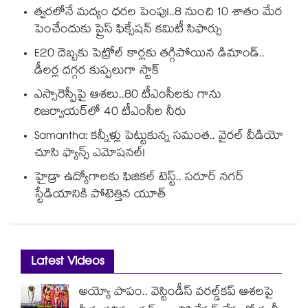
త్వరలోనే మద్యం ధ‌‌ర‌‌ల పెంపు!..8 నుంచి 10 శాతం మేర
పెంచేందుకు ప్రైస్ ఫిక్సేష‌‌న్ క‌‌మిటీ సిఫార్సు
E20 దెబ్బకు పెట్రోల్ కార్లకు తగ్గిపోయిన డిమాండ్..
డీలర్ల దగ్గర కుప్పలుగా స్టాక్
ఎస్సారెస్పీపై ఆశలు..80 టీఎంసీలకు గాను
రిజర్వాయర్‌‌‌‌‌‌‌‌‌‌‌‌‌‌‌‌లో 40 టీఎంసీల నీరు
Samantha: కన్నీళ్లు పెట్టుకున్న సమంత.. వైరల్ వీడియో
చూసి ఫ్యాన్స్ ఎమోషనల్!
హైడ్రా ఉద్యోగాలకు ఫిజికల్ టెస్ట్.. సరూర్ నగర్
స్టేడియానికి పోటెత్తిన యూత్
Latest Videos
అయ్యో పాపం.. వెస్టిండీస్ వరల్డ్‌కప్ ఆశలపై