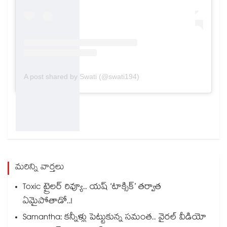
A post shared by Swati (@swati194)
మరిన్ని వార్తలు
Toxic ట్రైలర్ రివ్యూ.. యష్ ‘టాక్సిక్’ తర్వాత
ఏమైపోతాడో..!
Samantha: కన్నీళ్లు పెట్టుకున్న సమంత.. వైరల్ వీడియో