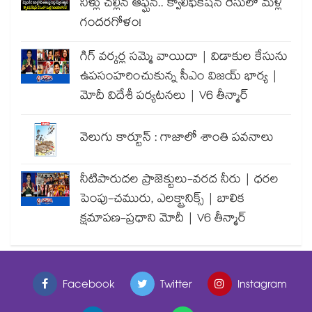
నీళ్లు చల్లిన ఆఫ్ఘన్.. క్వాలిఫికేషన్ రేసులో మళ్లీ
గందరగోళం!
గిగ్ వర్కర్ల సమ్మె వాయిదా | విడాకుల కేసును
ఉపసంహరించుకున్న సీఎం విజయ్ భార్య |
మోదీ విదేశీ పర్యటనలు | V6 తీన్మార్
వెలుగు కార్టూన్ : గాజాలో శాంతి పవనాలు
నీటిపారుదల ప్రాజెక్టులు-వరద నీరు | ధరల
పెంపు-చమురు, ఎలక్ట్రానిక్స్ | బాలిక
క్షమాపణ-ప్రధాని మోదీ | V6 తీన్మార్
Facebook
Twitter
Instagram