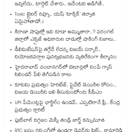
ఇవ్వలేదు.. టార్గెట్ చేశారు.. ఇదేంటని అడిగితే..
Toxic ట్రైలర్ రివ్యూ.. యష్ ‘టాక్సిక్’ తర్వాత
ఏమైపోతాడో..!
కిరాణా షాపుల్లో ఇవి కూడా అమ్ముతారా..? వరంగల్
జిల్లాలో ఎక్సైజ్ అధికారుల దాడుల్లో షాకింగ్ నిజాలు..
డీలిమిటేషన్‎పై తగ్గేదే లేదన్న విజయ్ సర్కార్..
నియోజకవర్గాల పునర్విభజనకు వ్యతిరేకంగా తీర్మానం
హైదరాబాద్⁪ చందానగర్⁫లో బెలూన్లలో నింపే గ్యాస్
సిలిండర్ పేలి తెగిపడిన కాలు
కూటమి ప్రభుత్వం హెరిటేజ్, ప్రైవేట్ డెయిరీల కోసం...
విజయ డెయిరీని బలి తీసుకుంటోంది: సీపీఎం
UPI పేమెంట్లపై ఛార్జీలేం ఉండవ్.. ఎప్పటిలానే ఫ్రీ.. కేంద్ర
ప్రభుత్వం క్లారిటీ
ఫుట్‎బాల్ దిగ్గజం మెస్సీ తండ్రి జార్జ్ కన్నుమూత
RTC బస్సు రన్నింగ్⁫లో ఉండగా డ్రైవర్‌కు ఫిట్స్.. కామారెడ్డి