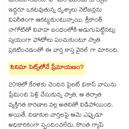
మెరిసిపోయింది. హోమం ముందు కూర్చుని
ఇద్దరూ ఒకటవుతున్న దృశ్యాలు నెటిజన్లను
విపరీతంగా ఆకట్టుకుంటున్నాయి. శ్రీకాంత్
నాగోటితో వివాహ బంధంలోకి అడుగుపెట్టినట్లు
స్వయంగా ఫోటోలు పంచుకుంటూ స్వాతి
ప్రకటించడంతో ఈ వార్త కాస్త వైరల్ గా మారింది.
సినిమా సెట్స్‌లోనే ప్రేమాయణం?
2018లో కేరళకు చెందిన పైలట్ వికాస్ వాసును
ప్రేమించి పెళ్లి చేసుకున్న స్వాతి, ఆ తర్వాత
వ్యక్తిగత కారణాల వల్ల అతనితో విడిపోయింది.
అయితే, విడాకుల వార్తలపై ఆమె ఎప్పుడూ
అధికారికంగా స్పందించలేదు. కొంత గ్యాప్