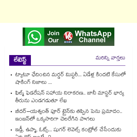
మరిన్ని వార్తలు
లేటెస్ట్
ట్యాటూ ఛేదించిన మర్డర్ మిస్టరీ... ఏడేళ్ల కిందటి కేసులో
షాకింగ్ నిజాలు ...
ఫిల్మ్ ఫెడరేషన్ సహాయ నిరాకరణ.. జానీ మాస్టర్ భార్య
తీరును ఎండగడుతూ లేఖ
బీదర్–యశ్వంత్ పూర్ ట్రైన్‎కు తప్పిన పెను ప్రమాదం..
ఇంజన్‎లో ఒక్కసారిగా చెలరేగిన పొగలు
ఇడ్లీ, ఉప్మా, ఓట్స్... షుగర్ లెవెల్స్ కంట్రోల్ చేసేందుకు