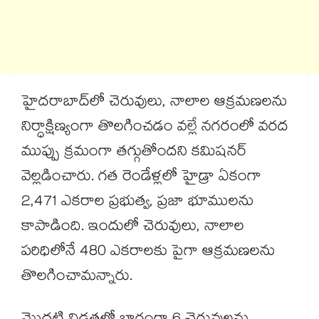
హైదరాబాద్‌లో చెరువులు, నాలాల ఆక్రమణలను
నిర్ధాక్షిణ్యంగా తొలగించడం వల్లే నగరంలో వరద
ముప్పు క్రమంగా తగ్గుతోందని కమిషనర్
వెల్లడించారు. గత రెండేళ్లలో హైడ్రా ఏకంగా
2,471 ఎకరాల ప్రభుత్వ, ప్రజా భూములను
కాపాడింది. ఇందులో చెరువులు, నాలాల
పరిధిలోనే 480 ఎకరాలకు పైగా ఆక్రమణలను
తొలగించామన్నారు.