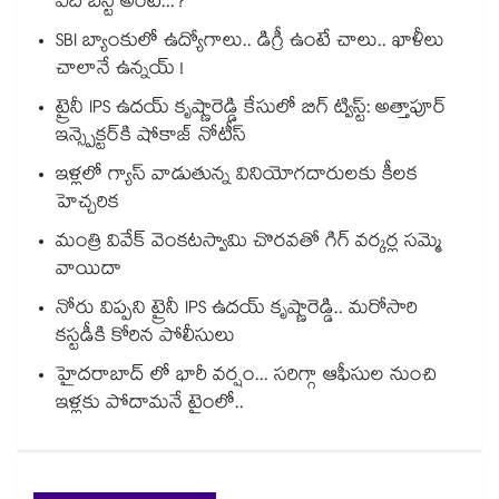
ఏది బెస్ట్ అంటే...?
SBI బ్యాంకులో ఉద్యోగాలు.. డిగ్రీ ఉంటే చాలు.. ఖాళీలు
చాలానే ఉన్నయ్ !
ట్రైనీ IPS ఉదయ్ కృష్ణారెడ్డి కేసులో బిగ్ ట్విస్ట్: అత్తాపూర్
ఇన్స్పెక్టర్‎కి షోకాజ్ నోటీస్
ఇళ్లలో గ్యాస్ వాడుతున్న వినియోగదారులకు కీలక
హెచ్చరిక
మంత్రి వివేక్ వెంకటస్వామి చొరవతో గిగ్ వర్కర్ల సమ్మె
వాయిదా
నోరు విప్పని ట్రైనీ IPS ఉదయ్ కృష్ణారెడ్డి.. మరోసారి
కస్టడీకి కోరిన పోలీసులు
హైదరాబాద్ లో భారీ వర్షం... సరిగ్గా ఆఫీసుల నుంచి
ఇళ్లకు పోదామనే టైంలో..