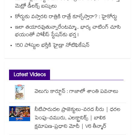
మెట్రో డీలక్స్ బస్సులు
కోర్టుకు వస్తారని రాత్రికి రాత్రే కూల్చేస్తారా? : హైకోర్టు
ఇలా తయారవుతున్నారేంటమ్మా.. భార్య చాటింగ్ చూసి
భయంతో పోలీస్ స్టేషన్⁫కు భర్త !
150 పోస్టుల భర్తీకి హైడ్రా నోటిఫికేషన్
Latest Videos
వెలుగు కార్టూన్ : గాజాలో శాంతి పవనాలు
నీటిపారుదల ప్రాజెక్టులు-వరద నీరు | ధరల
పెంపు-చమురు, ఎలక్ట్రానిక్స్ | బాలిక
క్షమాపణ-ప్రధాని మోదీ | V6 తీన్మార్