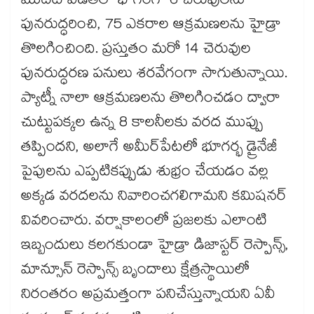
మొదటి విడతలో భాగంగా 6 చెరువులను
పునరుద్ధరించి, 75 ఎకరాల ఆక్రమణలను హైడ్రా
తొలగించింది. ప్రస్తుతం మరో 14 చెరువుల
పునరుద్ధరణ పనులు శరవేగంగా సాగుతున్నాయి.
ప్యాట్నీ నాలా ఆక్రమణలను తొలగించడం ద్వారా
చుట్టుపక్కల ఉన్న 8 కాలనీలకు వరద ముప్పు
తప్పిందని, అలాగే అమీర్‌పేటలో భూగర్భ డ్రైనేజీ
పైపులను ఎప్పటికప్పుడు శుభ్రం చేయడం వల్ల
అక్కడ వరదలను నివారించగలిగామని కమిషనర్
వివరించారు. వర్షాకాలంలో ప్రజలకు ఎలాంటి
ఇబ్బందులు కలగకుండా హైడ్రా డిజాస్టర్ రెస్పాన్స్,
మాన్సూన్ రెస్పాన్స్ బృందాలు క్షేత్రస్థాయిలో
నిరంతరం అప్రమత్తంగా పనిచేస్తున్నాయని ఏవీ