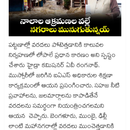
పట్టణాల్లో వరదలు పోటెత్తడానికి కాలువల
నిర్వహణలో లోపాలే ప్రధాన కారణం అని స్పష్టం
చేశారు హైడ్రా కమిషనర్ ఏవీ రంగనాథ్.
ముస్సోరీలో జరిగిన ఐఏఎస్ అధికారుల శిక్షణా
కార్యక్రమంలో ఆయన ప్రసంగించారు. సహజ నీటి
ప్రవాహాలను, జలమార్గాలను కాపాడితేనే
వరదలను సమర్థంగా నియంత్రించగలమని
ఆయన చెప్పారు. బెంగళూరు, ముంబై, ఢిల్లీ
లాంటి మహానగరాల్లో వరదలు ముంచెత్తడానికి