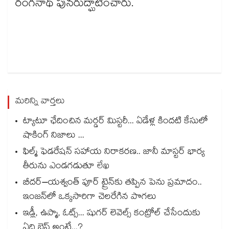
రంగనాథ్ పునరుద్ఘాటించారు.
మరిన్ని వార్తలు
ట్యాటూ ఛేదించిన మర్డర్ మిస్టరీ... ఏడేళ్ల కిందటి కేసులో
షాకింగ్ నిజాలు ...
ఫిల్మ్ ఫెడరేషన్ సహాయ నిరాకరణ.. జానీ మాస్టర్ భార్య
తీరును ఎండగడుతూ లేఖ
బీదర్–యశ్వంత్ పూర్ ట్రైన్‎కు తప్పిన పెను ప్రమాదం..
ఇంజన్‎లో ఒక్కసారిగా చెలరేగిన పొగలు
ఇడ్లీ, ఉప్మా, ఓట్స్... షుగర్ లెవెల్స్ కంట్రోల్ చేసేందుకు
ఏది బెస్ట్ అంటే...?