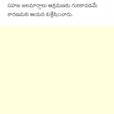
సహజ జలమార్గాలు ఆక్రమణకు గురికావడమే
కారణమని ఆయన విశ్లేషించారు.