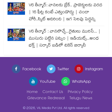
V6 తీన్మార్: వానలకు బ్రేక్.. ప్రాజెక్టులకు వరద
| 16 ఫీట్ల కంటే ఎత్తుండొద్దు | చందా
చోరీ..స్కిట్ అదిరింది | ఇగ సెలవు పెద్దన్న
V6 తీన్మార్ : వానలొచ్చే...రైతులు మురిసే... |
ముసురు పట్టిన పట్నం | ఇడియట్స్...అంధ
భక్త్ | సర్కార్ బడిలో చికెన్ బిర్యానీ
Facebook
Twitter
Instagram
YouTube
WhatsApp
Home
Contact Us
Privacy Policy
Grievance Redressal
Telugu News
© 2026, VIL Media Pvt Ltd. All rights reserved