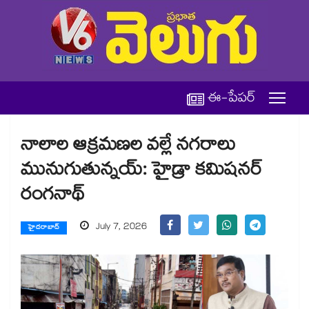
ఈ-పేపర్
నాలాల ఆక్రమణల వల్లే నగరాలు
మునుగుతున్నయ్: హైడ్రా కమిషనర్
రంగనాథ్
July 7, 2026
హైదరాబాద్