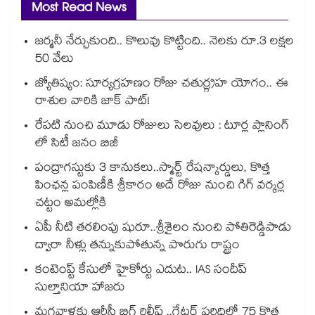
Most Read News
జర్మనీ నేర్చుకుంది.. కొలువు కొట్టింది.. నెలకు రూ.3 లక్షల
50 వేలు
జ్యోతిష్యం: సూర్యగ్రహణం రోజు చతుర్గ్రహ యోగం.. ఈ
రాశుల వారికి జాక్ పాట్!
రేపటి నుంచి మూడు రోజులు సెలవులు : టూర్ల ప్లానింగ్
లో సిటీ జనం బిజీ
పంద్రాగస్టుకు 3 కానుకలు..స్మార్ట్ రేషన్కార్డులు, కొత్త
పింఛన్ల పంపిణీకి శ్రీకారం అదే రోజు నుంచి గిగ్ వర్కర్ల
చట్టం అమల్లోకి
ఏపీ నీటి తరలింపు షురూ..శ్రీశైలం నుంచి పోతిరెడ్డిపాడు
ద్వారా నీళ్లు తన్నుకుపోతున్న పొరుగు రాష్ట్రం
కంటెంప్ట్ కేసులో హైకోర్టు ఎదుట.. IAS సందీప్
సుల్తానియా హాజరు
మగవాళ్లకు ఆర్టీసీ బిగ్ రిలీఫ్ ..గ్రేటర్ పరిధిలో 75 కొత్త