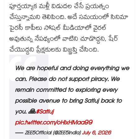
పూర్తయ్యాక మళ్లీ విడుదల చేసే ప్రయత్నం
చేస్తున్నామని తెలిపింది. అదే సమయంలో సినిమా
పైరసీ కాపీలు సోషల్ మీడియాలో వైరల్
అవుతున్న నేపథ్యంలో వాటిని చూడొద్దని, షేర్
చేయొద్దని ప్రేక్షకులకు విజ్ఞప్తి చేసింది.
We are hopeful and doing everything we
can. Please do not support piracy. We
remain committed to exploring every
possible avenue to bring Satluj back to
you. 🙏
#Satluj
pic.twitter.com/oHlxHMaa99
— ZEE5Official (@ZEE5India)
July 6, 2026