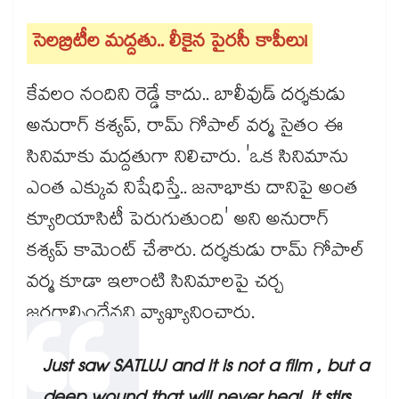
సెలబ్రిటీల మద్దతు.. లీకైన పైరసీ కాపీలు!
కేవలం నందిని రెడ్డే కాదు.. బాలీవుడ్ దర్శకుడు
అనురాగ్ కశ్యప్, రామ్ గోపాల్ వర్మ సైతం ఈ
సినిమాకు మద్దతుగా నిలిచారు. 'ఒక సినిమాను
ఎంత ఎక్కువ నిషేధిస్తే.. జనాభాకు దానిపై అంత
క్యూరియాసిటీ పెరుగుతుంది' అని అనురాగ్
కశ్యప్ కామెంట్ చేశారు. దర్శకుడు రామ్ గోపాల్
వర్మ కూడా ఇలాంటి సినిమాలపై చర్చ
జరగాల్సిందేనని వ్యాఖ్యానించారు.
Just saw SATLUJ and it is not a film , but a