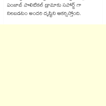
పంజాబ్ పొలిటికల్ డ్రామాకు సపోర్ట్ గా
నిలబడటం అందరి దృష్టిని ఆకర్షిస్తోంది.