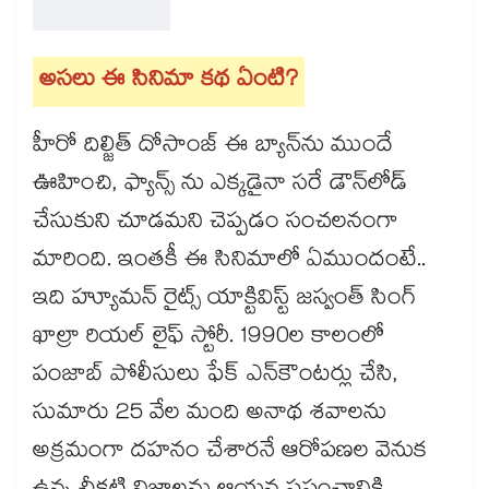
అసలు ఈ సినిమా కథ ఏంటి?
హీరో దిల్జిత్ దోసాంజ్ ఈ బ్యాన్‌ను ముందే
ఊహించి, ఫ్యాన్స్ ను ఎక్కడైనా సరే డౌన్‌లోడ్
చేసుకుని చూడమని చెప్పడం సంచలనంగా
మారింది. ఇంతకీ ఈ సినిమాలో ఏముందంటే..
ఇది హ్యూమన్ రైట్స్ యాక్టివిస్ట్ జస్వంత్ సింగ్
ఖాల్రా రియల్ లైఫ్ స్టోరీ. 1990ల కాలంలో
పంజాబ్ పోలీసులు ఫేక్ ఎన్‌కౌంటర్లు చేసి,
సుమారు 25 వేల మంది అనాథ శవాలను
అక్రమంగా దహనం చేశారనే ఆరోపణల వెనుక