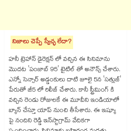
నిజాలు చెప్పే స్వేచ్ఛ లేదా?
హనీ ట్రెహాన్ డైరెక్షన్ లో వచ్చిన ఈ సినిమాను
మొదట 'పంజాబ్ 95' టైటిల్ తో అనౌన్స్ చేశారు.
ఎన్నో సెన్సార్ అడ్డంకులు దాటి జూలై 5న 'సత్లుజ్'
పేరుతో జీ5 లో రిలీజ్ చేశారు. కానీ స్ట్రీమింగ్ కి
వచ్చిన రెండు రోజులకే ఈ మూవీని ఇండియాలో
బ్యాన్ చేస్తూ యాప్ నుంచి తీసేశారు. ఈ ఇష్యూ
పై నందిని రెడ్డి ఇన్‌స్టాగ్రామ్ వేదికగా