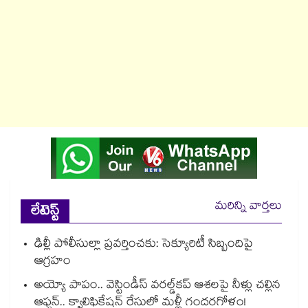
మరిన్ని వార్తలు
లేటెస్ట్
ఢిల్లీ పోలీసుల్లా ప్రవర్తించకు: సెక్యూరిటీ సిబ్బందిపై
ఆగ్రహం
అయ్యో పాపం.. వెస్టిండీస్ వరల్డ్‌కప్ ఆశలపై నీళ్లు చల్లిన
ఆఫ్ఘన్.. క్వాలిఫికేషన్ రేసులో మళ్లీ గందరగోళం!