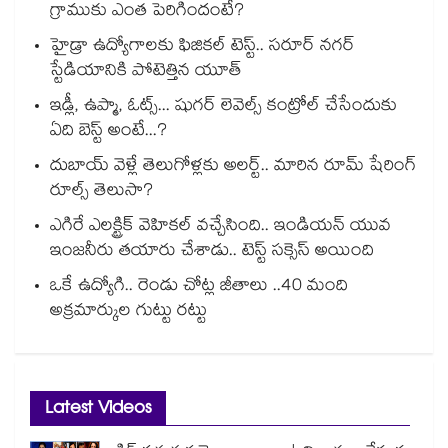
గ్రాముకు ఎంత పెరిగిందంటే?
హైడ్రా ఉద్యోగాలకు ఫిజికల్ టెస్ట్.. సరూర్ నగర్
స్టేడియానికి పోటెత్తిన యూత్
ఇడ్లీ, ఉప్మా, ఓట్స్... షుగర్ లెవెల్స్ కంట్రోల్ చేసేందుకు
ఏది బెస్ట్ అంటే...?
దుబాయ్ వెళ్లే తెలుగోళ్లకు అలర్ట్.. మారిన రూమ్ షేరింగ్‌
రూల్స్ తెలుసా?
ఎగిరే ఎలక్ట్రిక్ వెహికల్ వచ్చేసింది.. ఇండియన్ యువ
ఇంజనీరు తయారు చేశాడు.. టెస్ట్ సక్సెస్ అయింది
ఒకే ఉద్యోగి.. రెండు చోట్ల జీతాలు ..40 మంది
అక్రమార్కుల గుట్టు రట్టు
Latest Videos