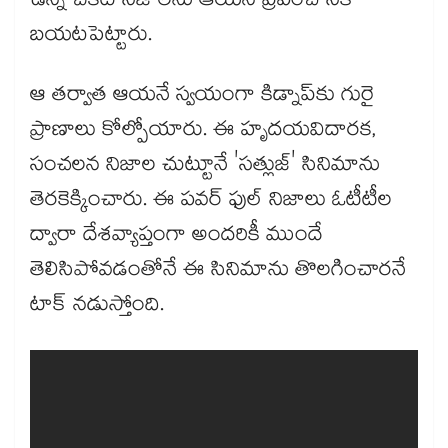
ఉన్న చీకటి నిజాలను ఆయన ప్రపంచానికి
బయటపెట్టారు.
ఆ తర్వాత ఆయనే స్వయంగా కిడ్నాప్‌కు గురై
ప్రాణాలు కోల్పోయారు. ఈ హృదయవిదారక,
సంచలన నిజాల చుట్టూనే 'సత్లుజ్' సినిమాను
తెరకెక్కించారు. ఈ పవర్ ఫుల్ నిజాలు ఓటీటీల
ద్వారా దేశవ్యాప్తంగా అందరికీ ముందే
తెలిసిపోవడంతోనే ఈ సినిమాను తొలగించారనే
టాక్ నడుస్తోంది.