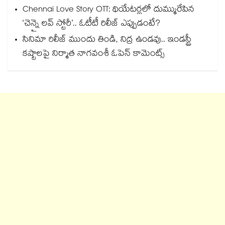
Chennai Love Story OTT: థియేటర్లలో దుమ్మురేపిన
‘చెన్నై లవ్ స్టోరీ’.. ఓటీటీ రిలీజ్ ఎప్పుడంటే?
సినిమా రిలీజ్ ముందు తిండి, నిద్ర ఉండవు.. ఇండస్ట్రీ
కష్టాలపై నిర్మాత నాగవంశీ ఓపెన్ కామెంట్స్