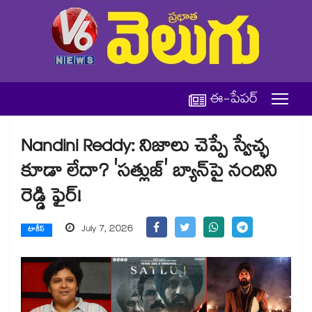
ఈ-పేపర్
Nandini Reddy: నిజాలు చెప్పే స్వేచ్ఛ
కూడా లేదా? 'సత్లుజ్' బ్యాన్‌పై నందిని
రెడ్డి ఫైర్!
July 7, 2026
టాకీస్