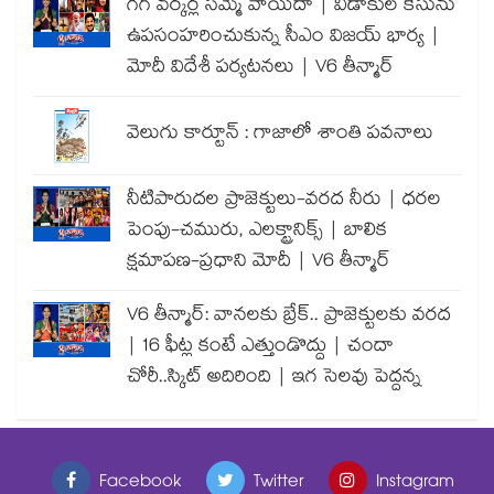
గిగ్ వర్కర్ల సమ్మె వాయిదా | విడాకుల కేసును
ఉపసంహరించుకున్న సీఎం విజయ్ భార్య |
మోదీ విదేశీ పర్యటనలు | V6 తీన్మార్
వెలుగు కార్టూన్ : గాజాలో శాంతి పవనాలు
నీటిపారుదల ప్రాజెక్టులు-వరద నీరు | ధరల
పెంపు-చమురు, ఎలక్ట్రానిక్స్ | బాలిక
క్షమాపణ-ప్రధాని మోదీ | V6 తీన్మార్
V6 తీన్మార్: వానలకు బ్రేక్.. ప్రాజెక్టులకు వరద
| 16 ఫీట్ల కంటే ఎత్తుండొద్దు | చందా
చోరీ..స్కిట్ అదిరింది | ఇగ సెలవు పెద్దన్న
Facebook
Twitter
Instagram