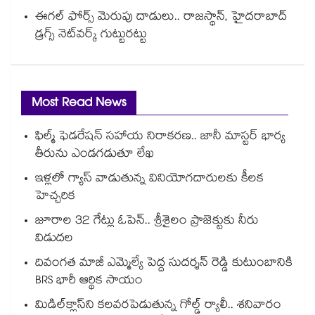
ఈగల్ ఫోర్స్ మెరుపు దాడులు.. రాజస్థాన్, హైదరాబాద్‌
డ్రగ్స్‌ నెట్‌వర్క్‌ గుట్టురట్టు
Most Read News
ఫిల్మ్ ఫెడరేషన్ సహాయ నిరాకరణ.. జానీ మాస్టర్ భార్య
తీరును ఎండగడుతూ లేఖ
ఇళ్లలో గ్యాస్ వాడుతున్న వినియోగదారులకు కీలక
హెచ్చరిక
జూరాల 32 గేట్లు ఓపెన్.. శ్రీశైలం ప్రాజెక్టుకు నీరు
విడుదల
దివంగత మాజీ ఎమ్మెల్యే పెద్ద సుదర్శన్ రెడ్డి కుటుంబానికి
BRS భారీ ఆర్థిక సాయం
మిడిల్‌క్లాస్‌ని కలవరపెడుతున్న గోల్డ్ ర్యాలీ.. శనివారం