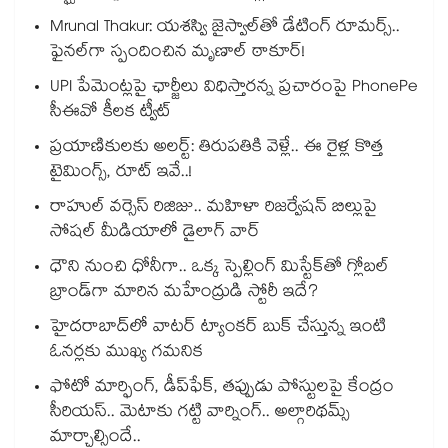
Mrunal Thakur: యశస్వి జైస్వాల్‌తో డేటింగ్ రూమర్స్‌..
ఫైనల్‌గా స్పందించిన మృణాల్ ఠాకూర్!
UPI పేమెంట్లపై ఛార్జీలు విధిస్తారన్న ప్రచారంపై PhonePe
సీఈవో కీలక ట్వీట్
ప్రయాణికులకు అలర్ట్: తిరుపతికి వెళ్లే.. ఈ రైళ్ల కొత్త
టైమింగ్స్, రూట్ ఇవే..!
రాహుల్ వర్సెస్ రిజిజు.. మహిళా రిజర్వేషన్ బిల్లుపై
సోషల్ మీడియాలో డైలాగ్ వార్
ధౌని నుంచి ధోనీగా.. ఒక్క స్పెల్లింగ్ మిస్టేక్‌తో గ్లోబల్
బ్రాండ్‌గా మారిన మహేంద్రుడి స్టోరీ ఇదే?
హైదరాబాద్⁪లో వాటర్ ట్యాంకర్ బుక్ చేస్తున్న ఇంటి
ఓనర్లకు ముఖ్య గమనిక
ఫోటో మార్ఫింగ్, డీప్‌ఫేక్‌, తప్పుడు పోస్టులపై కేంద్రం
సీరియస్.. మెటాకు గట్టి వార్నింగ్.. అల్గారిథమ్స్
మార్చాల్సిందే..