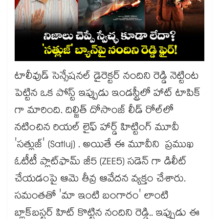
టాలీవుడ్ సెన్సేషనల్ డైరెక్టర్ నందిని రెడ్డి నెట్టింట
పెట్టిన ఒక పోస్ట్ ఇప్పుడు ఇండస్ట్రీలో హాట్ టాపిక్
గా మారింది. దిల్జిత్ దోసాంజ్ లీడ్ రోల్‌లో
నటించిన రియల్ లైఫ్ హార్డ్ హిట్టింగ్ మూవీ
'సత్లుజ్' (Satluj) . అయితే ఈ మూవీని ప్రముఖ
ఓటీటీ ప్లాట్‌ఫామ్ జీ5 (ZEE5) సడెన్ గా డిలీట్
చేయడంపై ఆమె తీవ్ర ఆవేదన వ్యక్తం చేశారు.
సమంతతో 'మా ఇంటి బంగారం' లాంటి
బ్లాక్‌బస్టర్ హిట్ కొట్టిన నందిని రెడ్డి.. ఇప్పుడు ఈ