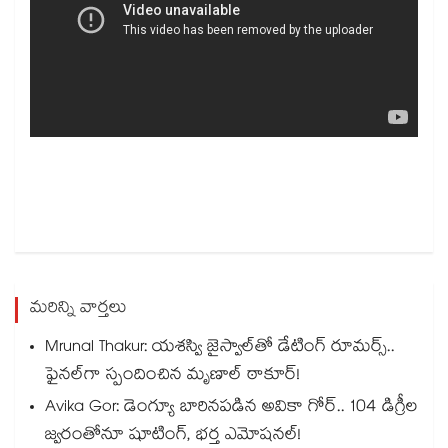
మరిన్ని వార్తలు
Mrunal Thakur: యశస్వి జైస్వాల్‌తో డేటింగ్ రూమర్స్‌..
ఫైనల్‌గా స్పందించిన మృణాల్ ఠాకూర్!
Avika Gor: డెంగ్యూ బారినపడిన అవికా గోర్.. 104 డిగ్రీల
జ్వరంతోనూ షూటింగ్, భర్త ఎమోషనల్!