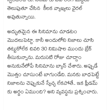
స్పందించారు. సినిమాకు బహిరంగ మద్దతు
తెలుపుతూ చేసిన కీలక వ్యాఖ్యలు వైరల్
అవుతున్నాయి.
అద్భుతమైన ఈ సినిమాను చూడటం
మొదలుపెట్టా. కానీ అందులోని నిజాలు చూసి
తట్టుకోలేక చివరి 30 నిమిషాల ముందు బ్రేక్
తీసుకున్నాను. మరుసటి రోజు చూద్దాం
అనుకునేలోపే సినిమాను బ్యాన్ చేశారు. అప్పుడే
మొత్తం చూసుంటే బాగుండేది. మనకు బాధపెట్టే
నిజాలను చెప్పుకునే స్వేచ్ఛ లేకపోతే.. ఇక ఫ్రీడమ్
కు అర్థం ఏముంది? అని వ్యవస్థను ప్రశ్నించారు.