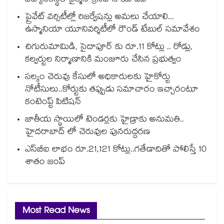
విద్యాసంస్థల చైర్మన్ శ్రీనివాస్ యాదవ్
ప్రైవేట్ వర్సిటీల్లో రిజర్వేషన్లు అమలు చేయాలి...
ఉస్మానియా యూనివర్శిటీలో రౌండ్ టేబుల్ సమావేశం
చిగురుమామిడి, సైదాపూర్ కు రూ.11 కోట్లు .. రోడ్లు,
కల్వర్టుల నిర్మాణానికి మంజూరు చేసిన ప్రభుత్వం
సల్కం చెరువు కేసులో అధికారులకు హైకోర్టు
నోటీసులు..కోర్టుకు తప్పుడు సమాచారం ఇచ్చారంటూ
కంటెంప్ట్ పిటిషన్‌‌
జాతీయ స్థాయిలో టెండర్లకు హైడ్రాకు అనుమతి..
హైదరాబాద్ లో చెరువుల పునరుద్దరణ
ఎస్‌‌‌‌‌‌‌‌బీఐ లాభం రూ.21,121 కోట్లు..గతేడాదితో పోలిస్తే 10
శాతం జంప్
Most Read News