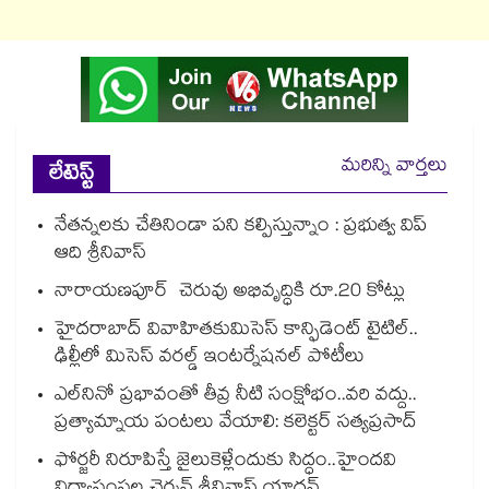
మరిన్ని వార్తలు
లేటెస్ట్
నేతన్నలకు చేతినిండా పని కల్పిస్తున్నాం : ప్రభుత్వ విప్
ఆది శ్రీనివాస్
నారాయణపూర్ చెరువు అభివృద్ధికి రూ.20 కోట్లు
హైదరాబాద్ వివాహితకుమిసెస్ కాన్ఫిడెంట్ టైటిల్..
ఢిల్లీలో మిసెస్ వరల్డ్ ఇంటర్నేషనల్ పోటీలు
ఎల్‌‌‌‌‌‌‌‌నినో ప్రభావంతో తీవ్ర నీటి సంక్షోభం..వరి వద్దు..
ప్రత్యామ్నాయ పంటలు వేయాలి: కలెక్టర్ సత్యప్రసాద్
ఫోర్జరీ నిరూపిస్తే జైలుకెళ్లేందుకు సిద్ధం..హైందవి