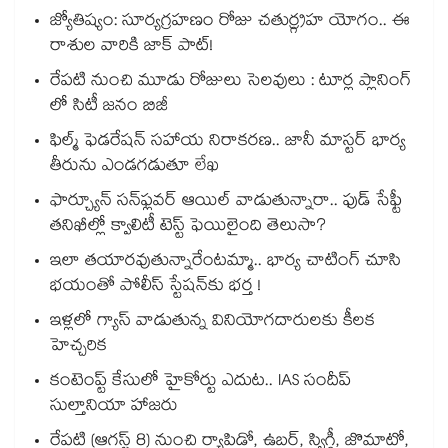
జ్యోతిష్యం: సూర్యగ్రహణం రోజు చతుర్గ్రహ యోగం.. ఈ
రాశుల వారికి జాక్ పాట్!
రేపటి నుంచి మూడు రోజులు సెలవులు : టూర్ల ప్లానింగ్
లో సిటీ జనం బిజీ
ఫిల్మ్ ఫెడరేషన్ సహాయ నిరాకరణ.. జానీ మాస్టర్ భార్య
తీరును ఎండగడుతూ లేఖ
ఫార్చ్యూన్ సన్‌ఫ్లవర్ ఆయిల్ వాడుతున్నారా.. ఫుడ్ సేఫ్టీ
తనిఖీల్లో క్వాలిటీ టెస్ట్ ఫెయిలైంది తెలుసా?
ఇలా తయారవుతున్నారేంటమ్మా.. భార్య చాటింగ్ చూసి
భయంతో పోలీస్ స్టేషన్⁫కు భర్త !
ఇళ్లలో గ్యాస్ వాడుతున్న వినియోగదారులకు కీలక
హెచ్చరిక
కంటెంప్ట్ కేసులో హైకోర్టు ఎదుట.. IAS సందీప్
సుల్తానియా హాజరు
రేపటి (ఆగస్ట్ 8) నుంచి ర్యాపిడో, ఉబర్, స్విగ్గీ, జొమాటో,