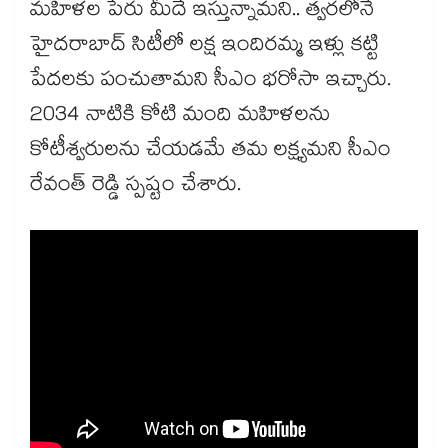
మహిళల పేరు మీదే ఇస్తున్నామని.. త్వరలోనే
హైదరాబాద్ సిటీలో లక్ష ఇందిరమ్మ ఇళ్లు కట్టి
పేదలకు పంచుతామని సీఎం భరోసా ఇచ్చారు.
2034 నాటికి కోటి మంది మహిళలను
కోటీశ్వరులను చేయడమే తమ లక్ష్యమని సీఎం
రేవంత్ రెడ్డి స్పష్టం చేశారు.