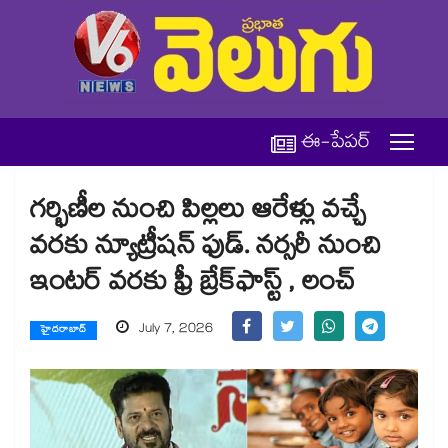
ఈ-పేపర్
గర్భిణీల నుంచి పిల్లలు ఆరేళ్లు వచ్చే
వరకు న్యూట్రీషన్ ఫుడ్. నర్సరీ నుంచి
ఇంటర్ వరకు ఫ్రీ బ్రేక్‌ఫాస్ట్ , లంచ్
July 7, 2026
హైదరాబాద్