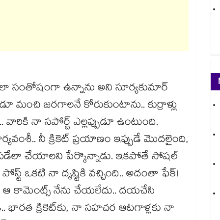
ను చాలా సంతోషంగా ఉన్నాను అని సూర్యకుమార్
ూ మంచి జరగాలనే కోరుకుంటాను.. కుర్రాళ్లు
. వారికి నా సపోర్ట్ ఎల్లప్పుడూ ఉంటుంది.
్యవంశీ.. నీ క్రికెట్ ప్రయాణం ఇప్పుడే మొదలైంది,
ర్వపడేలా చేయాలని పేర్కొన్నాడు. ఇకపోతే సోషల్
్ట్ ఒకటి నా దృష్టికి వచ్చింది.. అదంతా ఫేక్!
ు, ఆ కామెంట్స్ నేను చేయలేదు.. దయచేసి
. భారత క్రికెట్‌కు, నా సహచర ఆటగాళ్లకు నా