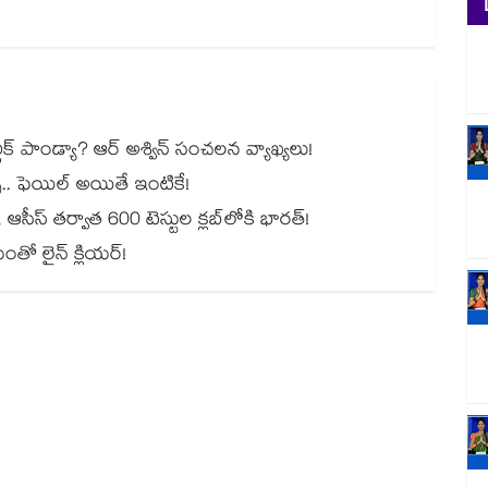
్దిక్ పాండ్యా? ఆర్ అశ్విన్ సంచలన వ్యాఖ్యలు!
స్.. ఫెయిల్ అయితే ఇంటికే!
సీస్ తర్వాత 600 టెస్టుల క్లబ్‌లోకి భారత్!
ణయంతో లైన్ క్లియర్!