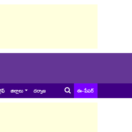
ైఫ్
జిల్లాలు
దర్వాజ
ఈ-పేపర్