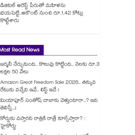
డిజిటల్ అరెస్ట్ పేరుతో మహిళను
భయపెట్టి..అకౌంట్ నుంచి రూ.1.42 కోట్లు
కొట్టేశారు
Most Read News
జర్మనీ నేర్చుకుంది.. కొలువు కొట్టింది.. నెలకు రూ.3
లక్షల 50 వేలు
Amazon Great Freedom Sale 2026.. తక్కువ
రేటుకు వచ్చేవి ఇవే.. లిస్ట్ ఇదే !
మియాపూర్ సంతోష్ దాబాకు వెళ్తుంటారా..? ఇది
తెలిస్తే...!
కోర్టుకు వస్తారని రాత్రికి రాత్రే కూల్చేస్తారా? :
హైకోర్టు