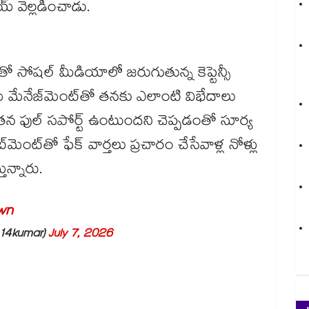
్ వెల్లడించాడు.
తో సోషల్ మీడియాలో జరుగుతున్న కెప్టెన్సీ
టీమ్ మేనేజ్‌మెంట్‌తో తనకు ఎలాంటి విభేదాలు
్లకు తన ఫుల్ సపోర్ట్ ఉంటుందని చెప్పడంతో సూర్య
ట్‌మెంట్‌తో ఫేక్ వార్తలు ప్రచారం చేసేవాళ్ల నోళ్లు
తున్నారు.
Ywn
_14kumar)
July 7, 2026