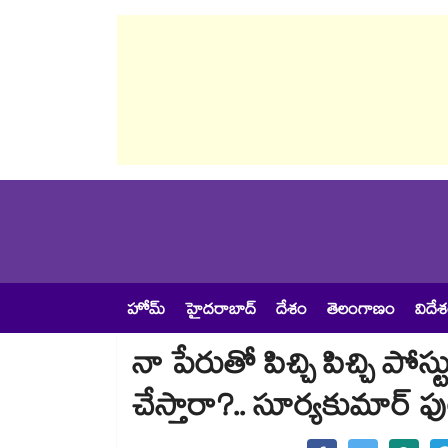
హోమ్
హైదరాబాద్
దేశం
తెలంగాణం
విదే
నా పేరుతో పిచ్చి పిచ్చి పోస
చేస్తారా?.. సూర్యకుమార్ ఫుల