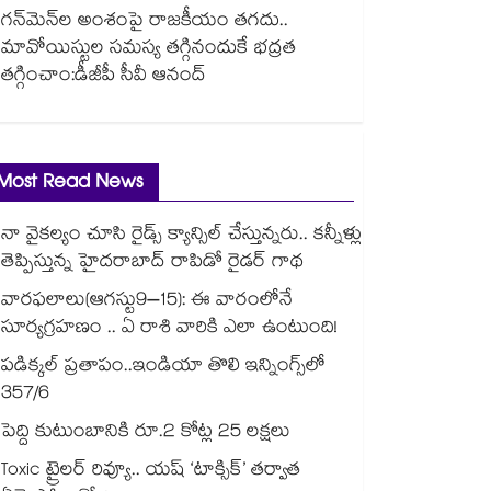
గన్⁭మెన్⁭ల అంశంపై రాజకీయం తగదు..
మావోయిస్టుల సమస్య తగ్గినందుకే భద్రత
తగ్గించాం:డీజీపీ సీవీ ఆనంద్
Most Read News
నా వైకల్యం చూసి రైడ్స్ క్యాన్సిల్ చేస్తున్నరు.. కన్నీళ్లు
తెప్పిస్తున్న హైదరాబాద్ రాపిడో రైడర్ గాథ
వారఫలాలు(ఆగస్టు9–15): ఈ వారంలోనే
సూర్యగ్రహణం .. ఏ రాశి వారికి ఎలా ఉంటుంది!
పడిక్కల్‌‌ ప్రతాపం..ఇండియా తొలి ఇన్నింగ్స్‌‌లో
357/6
పెద్ది కుటుంబానికి రూ.2 కోట్ల 25 లక్షలు
Toxic ట్రైలర్ రివ్యూ.. యష్ ‘టాక్సిక్’ తర్వాత