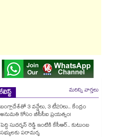
మరిన్ని వార్తలు
లేటెస్ట్
బంగ్లాదేశ్⁬తో 3 వన్డేలు, 3 టీ20లు.. కేంద్రం
అనుమతి కోసం బీసీసీఐ ప్రయత్నం!
పెద్ది సుదర్శన్ రెడ్డి ఇంటికి కేసీఆర్.. కుటుంబ
సభ్యులకు పరామర్శ