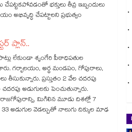
ులు చేపట్టకపోవడంతో భక్తులు తీవ్ర ఇబ్బందులు
 అభివృద్ధి చేపట్టాలని ప్రభుత్వం
్ ప్లాన్..
ట్లు లేకుండా శృంగేరి పీఠాధిపతుల
చేశారు. గర్భాలయం, అర్థ మండపం, గోపురాలు,
ు తీసుకున్నారు. ప్రస్తుతం 2 వేల చదరపు
వేల చదరపు అడుగులకు పెంచుతున్నారు.
ాజగోపురాన్ని, మిగిలిన మూడు దిశల్లో 7
ు. 33 అడుగుల వెడల్పుతో నాలుగు దిక్కుల మాఢ