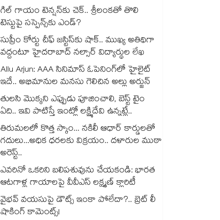
గిల్ గాయం టెన్షన్‌కు చెక్.. శ్రీలంకతో తొలి
టెస్టుపై సస్పెన్స్‌కు ఎండ్?
సుప్రీం కోర్టు చీఫ్ జస్టిస్⁭కు షాక్.. ముఖ్య అతిథిగా
వద్దంటూ హైదరాబాద్ నల్సార్ విద్యార్థుల లేఖ
Allu Arjun: AAA సినిమాస్ ఓపెనింగ్‌లో హైలైట్
ఇదే.. అభిమానుల మనసు గెలిచిన అల్లు అర్జున్
తులసి మొక్కని ఎప్పుడు పూజించాలి, బెస్ట్ టైం
ఏది.. ఇవి పాటిస్తే ఇంట్లో లక్ష్మిదేవి ఉన్నట్లే..
తిరుమలలో కొత్త స్కాం... నకిలీ ఆధార్ కార్డులతో
గదులు...అధిక ధరలకు విక్రయం.. దళారుల ముఠా
అరెస్ట్..
ఎవరినో ఒకరిని బలిపశువును చేయకండి: భారత
ఆటగాళ్ల గాయాలపై వీవీఎస్ లక్ష్మణ్ క్లారిటీ
వైభవ్ వయసుపై డౌట్స్ ఇంకా పోలేదా?.. బ్రెట్ లీ
షాకింగ్ కామెంట్స్!