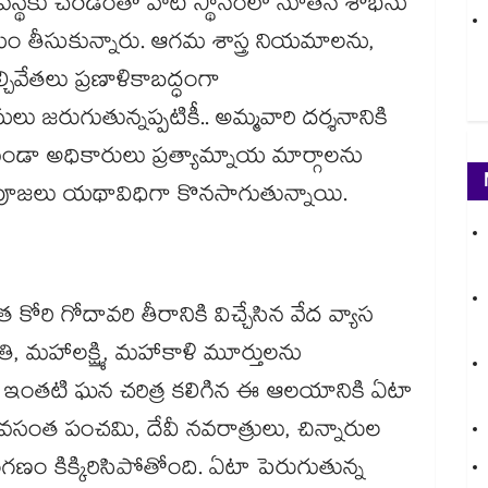
స్థకు చేరడంతో వాటి స్థానంలో నూతన శోభను
యం తీసుకున్నారు. ఆగమ శాస్త్ర నియమాలను,
వేతలు ప్రణాళికాబద్ధంగా
ులు జరుగుతున్నప్పటికీ.. అమ్మవారి దర్శనానికి
ండా అధికారులు ప్రత్యామ్నాయ మార్గాలను
త్య పూజలు యథావిధిగా కొనసాగుతున్నాయి.
కోరి గోదావరి తీరానికి విచ్చేసిన వేద వ్యాస
ి, మహాలక్ష్మి, మహాకాళి మూర్తులను
ంది. ఇంతటి ఘన చరిత్ర కలిగిన ఈ ఆలయానికి ఏటా
 వసంత పంచమి, దేవీ నవరాత్రులు, చిన్నారుల
 కిక్కిరిసిపోతోంది. ఏటా పెరుగుతున్న