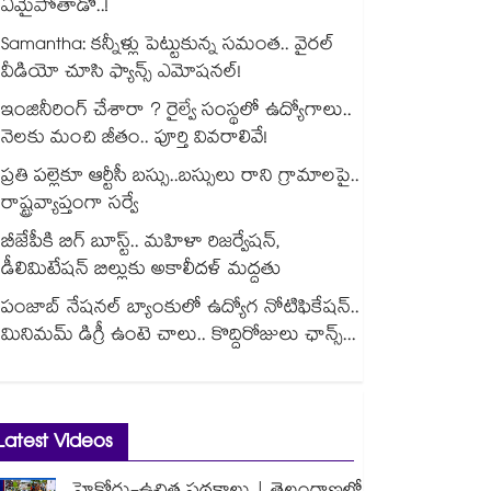
ఏమైపోతాడో..!
Samantha: కన్నీళ్లు పెట్టుకున్న సమంత.. వైరల్
వీడియో చూసి ఫ్యాన్స్ ఎమోషనల్!
ఇంజినీరింగ్ చేశారా ? రైల్వే సంస్థలో ఉద్యోగాలు..
నెలకు మంచి జీతం.. పూర్తి వివరాలివే!
ప్రతి పల్లెకూ ఆర్టీసీ బస్సు..బస్సులు రాని గ్రామాలపై..
రాష్ట్రవ్యాప్తంగా సర్వే
బీజేపీకి బిగ్ బూస్ట్.. మహిళా రిజర్వేషన్,
డీలిమిటేషన్ బిల్లుకు అకాలీదళ్ మద్దతు
పంజాబ్ నేషనల్ బ్యాంకులో ఉద్యోగ నోటిఫికేషన్..
మినిమమ్ డిగ్రీ ఉంటె చాలు.. కొద్దిరోజులు ఛాన్స్...
Latest Videos