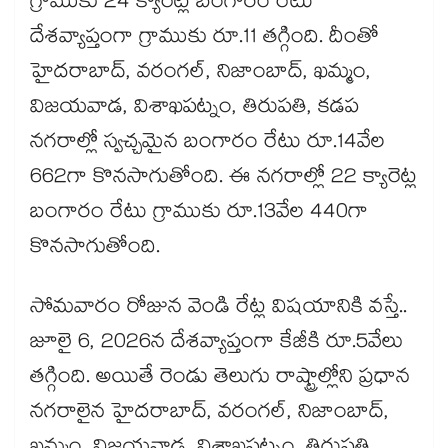
గ్రాముకు 24 క్యారెట్ల బంగారం రేటు
దేశవ్యాప్తంగా గ్రాముకు రూ.11 తగ్గింది. దీంతో
హైదరాబాద్, వరంగల్, నిజాంబాద్, ఖమ్మం,
విజయవాడ, విశాఖపట్నం, తిరుపతి, కడప
నగరాల్లో స్వచ్చమైన బంగారం రేటు రూ.14వేల
662గా కొనసాగుతోంది. ఈ నగరాల్లో 22 క్యారెట్ల
బంగారం రేటు గ్రాముకు రూ.13వేల 440గా
కొనసాగుతోంది.
సోమవారం రోజున వెండి రేట్ల విషయానికి వస్తే..
జూలై 6, 2026న దేశవ్యాప్తంగా కేజీకి రూ.5వేలు
తగ్గింది. అయితే రెండు తెలుగు రాష్ట్రాల్లోని ప్రధాన
నగరాలైన హైదరాబాద్, వరంగల్, నిజాంబాద్,