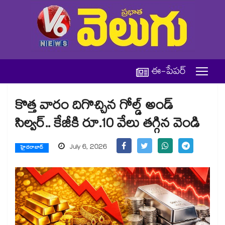
ఈ-పేపర్
కొత్త వారం దిగొచ్చిన గోల్డ్ అండ్
సిల్వర్.. కేజీకి రూ.10 వేలు తగ్గిన వెండి
July 6, 2026
హైదరాబాద్