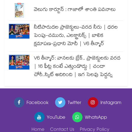
వెలుగు కార్టూన్ : గాజాలో శాంతి పవనాలు
నీటిపారుదల ప్రాజెక్టులు-వరద నీరు | ధరల
పెంపు-చమురు, ఎలక్ట్రానిక్స్ | బాలిక
క్షమాపణ-ప్రధాని మోదీ | V6 తీన్మార్
V6 తీన్మార్: వానలకు బ్రేక్.. ప్రాజెక్టులకు వరద
| 16 ఫీట్ల కంటే ఎత్తుండొద్దు | చందా
చోరీ..స్కిట్ అదిరింది | ఇగ సెలవు పెద్దన్న
Facebook
Twitter
Instagram
YouTube
WhatsApp
Home
Contact Us
Privacy Policy