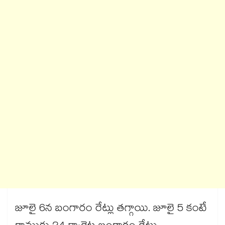
జూలై 6న బంగారం రేట్లు తగ్గాయి. జూలై 5 కంటే