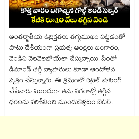
అంతర్జాతీయ ఉద్రిక్తతలు తగ్గుముఖం పట్టడంతో
పాటు దేశీయంగా ప్రభుత్వ ఆంక్షలు బంగారం,
వెండిని వెలవెలబోయేలా చేస్తున్నాయి. దీంతో
డిమాండ్ తగ్గి వ్యాపారులు కూడా ఆందోళన
వ్యక్తం చేస్తున్నారు. ఈ క్రమంలో రిటైల్ షాపింగ్
చేసేవారు ముందుగా తమ నగరాల్లో తగ్గిన
ధరలను పరిశీలించి ముందుకెళ్లటం బెటర్.