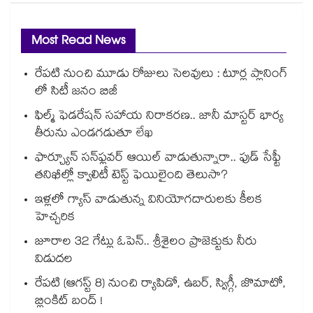
Most Read News
రేపటి నుంచి మూడు రోజులు సెలవులు : టూర్ల ప్లానింగ్
లో సిటీ జనం బిజీ
ఫిల్మ్ ఫెడరేషన్ సహాయ నిరాకరణ.. జానీ మాస్టర్ భార్య
తీరును ఎండగడుతూ లేఖ
ఫార్చ్యూన్ సన్‌ఫ్లవర్ ఆయిల్ వాడుతున్నారా.. ఫుడ్ సేఫ్టీ
తనిఖీల్లో క్వాలిటీ టెస్ట్ ఫెయిలైంది తెలుసా?
ఇళ్లలో గ్యాస్ వాడుతున్న వినియోగదారులకు కీలక
హెచ్చరిక
జూరాల 32 గేట్లు ఓపెన్.. శ్రీశైలం ప్రాజెక్టుకు నీరు
విడుదల
రేపటి (ఆగస్ట్ 8) నుంచి ర్యాపిడో, ఉబర్, స్విగ్గీ, జొమాటో,
బ్లింకిట్ బంద్ !