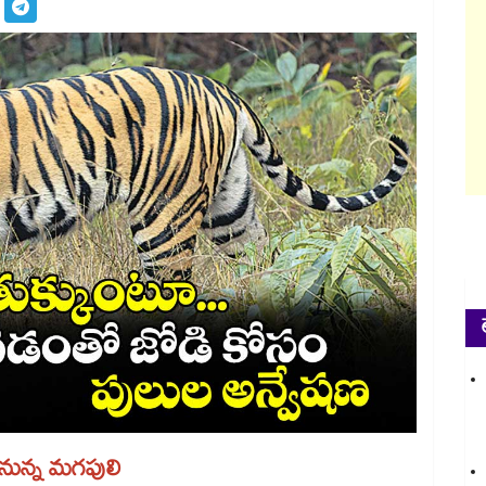
నున్న మగపులి