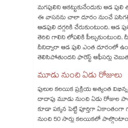
మగపులిని ఆకట్టుకునేందుకు ఆడ పులి తన మ
ఈ వాసనను చాలా దూరం నుంచే పసిగట్టే
ఆడపులి దగ్గరికి చేరుకుంటుంది. ఆడ పు
తెరిచి గాలిని లోపలికి పీల్చుకుంటుంది. దీన్
దీనిద్వారా ఆడ పులి ఎంత దూరంలో ఉంద
తెలిసిపోతుందని ఫారెస్ట్ ఆఫీసర్లు చెబుత
మూడు నుంచి ఏడు రోజులు
పులుల కలయిక ప్రక్రియ అత్యంత విభిన్
దాదాపు మూడు నుంచి ఏడు రోజుల ప
కూడా పక్కన పెట్టి పూర్తిగా ఏకాంతం
నుంచి 50 సార్లు కలయికలో పాల్గొంటా