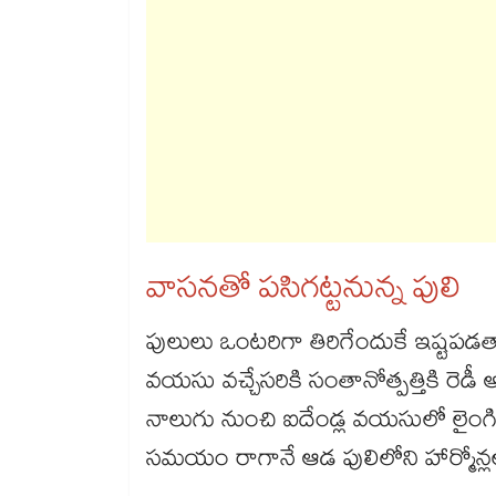
వాసనతో పసిగట్టనున్న పులి
పులులు ఒంటరిగా తిరిగేందుకే ఇష్టపడ
వయసు వచ్చేసరికి సంతానోత్పత్తికి రె
నాలుగు నుంచి ఐదేండ్ల వయసులో లైంగి
సమయం రాగానే ఆడ పులిలోని హార్మోన్ల