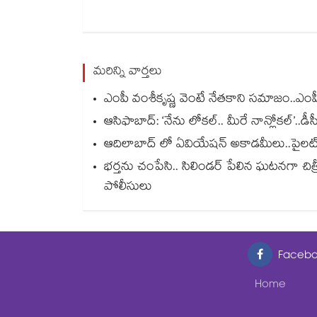
మరిన్ని వార్తలు
ఎంపీ వంశీకృష్ణ వెంటే నేతకాని సమాజం..ఎంపీ
ఆసిఫాబాద్: ‘నేను లోకల్.. మీరే నాన్లోకల్’..డీ
ఆదిలాబాద్ లో ఏవియేషన్ అకాడమీలు..పైలట్ శిక
భర్తను చంపేసి.. సిలిండర్ పేలిన ఘటనగా చిత్రీ
పోలీసులు
Facebo
Home