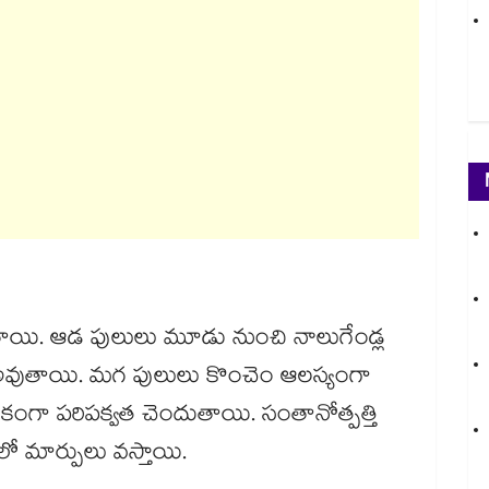
తాయి. ఆడ పులులు మూడు నుంచి నాలుగేండ్ల
డీ అవుతాయి. మగ పులులు కొంచెం ఆలస్యంగా
కంగా పరిపక్వత చెందుతాయి. సంతానోత్పత్తి
లో మార్పులు వస్తాయి.