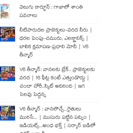
వెలుగు కార్టూన్ : గాజాలో శాంతి
పవనాలు
నీటిపారుదల ప్రాజెక్టులు-వరద నీరు |
ధరల పెంపు-చమురు, ఎలక్ట్రానిక్స్ |
బాలిక క్షమాపణ-ప్రధాని మోదీ | V6
తీన్మార్
V6 తీన్మార్: వానలకు బ్రేక్.. ప్రాజెక్టులకు
వరద | 16 ఫీట్ల కంటే ఎత్తుండొద్దు |
చందా చోరీ..స్కిట్ అదిరింది | ఇగ
సెలవు పెద్దన్న
V6 తీన్మార్ : వానలొచ్చే...రైతులు
మురిసే... | ముసురు పట్టిన పట్నం |
ఇడియట్స్...అంధ భక్త్ | సర్కార్ బడిలో