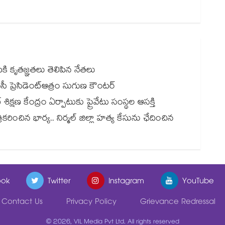
కి కృతజ్ఞతలు తెలిపిన నేతలు
సీసీ ప్రెసిడెంట్ఆత్రం సుగుణ కౌంటర్
్షణ కేంద్రం ఏర్పాటుకు ప్రైవేటు సంస్థల ఆసక్తి
కరించిన భార్య.. నిర్మల్ జిల్లా హత్య కేసును ఛేదించిన
ok
Twitter
Instagram
YouTube
Contact Us
Privacy Policy
Grievance Redressal
© 2026, VIL Media Pvt Ltd. All rights reserved