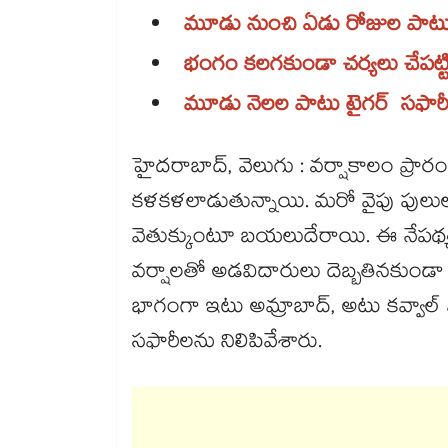
మూడు నుంచి ఏడు రోజుల పాట
భంగం కలగకుండా చర్యలు చేపట్టిన 
మూడు నెలల పాటు టైగర్ సఫారీ 
హైదరాబాద్, వెలుగు : వర్షాకాలం ప్ర
కళకళలాడుతున్నాయి. మరో వైపు పుల
వెతుక్కుంటూ బయలుదేరాయి. ఈ నేపథ్
వర్షాలతో అడవిదారులు దెబ్బతినకుండా ఫా
భాగంగా ఇటు అమ్రాబాద్, అటు కవ్వాల్ 
సఫారీలను నిలిపివేశారు.