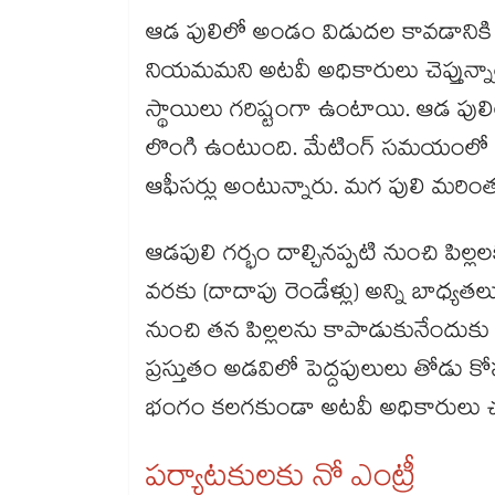
ఆడ పులిలో అండం విడుదల కావడానికి ఇన్
నియమమని అటవీ అధికారులు చెప్తున్నా
స్థాయిలు గరిష్టంగా ఉంటాయి. ఆడ పులిల
లొంగి ఉంటుంది. మేటింగ్ సమయంలో ప
ఆఫీసర్లు అంటున్నారు. మగ పులి మరి
ఆడపులి గర్భం దాల్చినప్పటి నుంచి పిల్లలక
వరకు (దాదాపు రెండేళ్లు) అన్ని బాధ
నుంచి తన పిల్లలను కాపాడుకునేందుకు 
ప్రస్తుతం అడవిలో పెద్దపులులు తోడు క
భంగం కలగకుండా అటవీ అధికారులు చర్
పర్యాటకులకు నో ఎంట్రీ