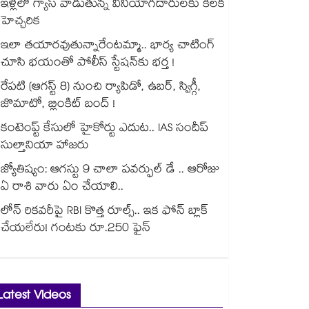
ఇళ్లలో గ్యాస్ వాడుతున్న వినియోగదారులకు కీలక
హెచ్చరిక
ఇలా తయారవుతున్నారేంటమ్మా.. భార్య చాటింగ్
చూసి భయంతో పోలీస్ స్టేషన్⁫కు భర్త !
రేపటి (ఆగస్ట్ 8) నుంచి ర్యాపిడో, ఉబర్, స్విగ్గీ,
జొమాటో, బ్లింకిట్ బంద్ !
కంటెంప్ట్ కేసులో హైకోర్టు ఎదుట.. IAS సందీప్
సుల్తానియా హాజరు
జ్యోతిష్యం: ఆగస్టు 9 చాలా పవర్ఫుల్ డే .. ఆరోజు
ఏ రాశి వారు ఏం చేయాలి..
లోన్ రికవరీపై RBI కొత్త రూల్స్.. ఇక ఫోన్ బ్లాక్
చేయలేరు! గంటకు రూ.250 ఫైన్
Latest Videos