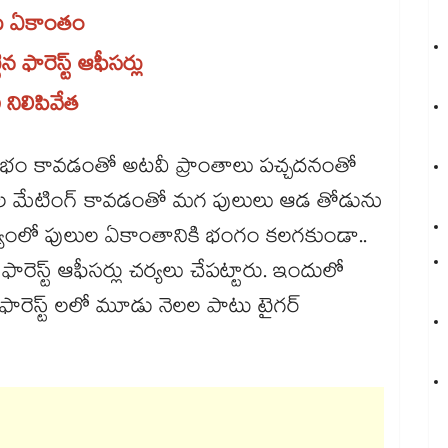
ు ఏకాంతం
ఫారెస్ట్ ఆఫీసర్లు
నిలిపివేత
ారంభం కావడంతో అటవీ ప్రాంతాలు పచ్చదనంతో
ుల మేటింగ్ కావడంతో మగ పులులు ఆడ తోడును
యంలో పులుల ఏకాంతానికి భంగం కలగకుండా..
రెస్ట్ ఆఫీసర్లు చర్యలు చేపట్టారు. ఇందులో
ఫారెస్ట్ లలో మూడు నెలల పాటు టైగర్