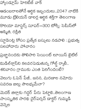
హ్యాండ్లూమ్ హెరిటేజ్ వాక్
ఆడంబరాలతోనే ఆర్థిక ఇబ్బందులు..2047 నాటికి
మూడు ట్రిలియన్ డాలర్ల ఆర్థిక శక్తిగా తెలంగాణ
కొరియా మాస్టర్స్ సూపర్‌–300 టోర్నీ: సెమీస్⁬లో
అష్మిత, రక్షిత
స్టూడెంట్ల కోసం ప్రత్యేక బస్సులు నడపాలి : ప్రభుత్వ
సలహాదారు పోచారం
ప్రజ్ఞానందకు తొలిసారి సెయింట్‌‌‌‌ లూయిస్‌‌‌‌ టైటిల్
మిడిల్‌క్లాస్‌ని కలవరపెడుతున్న గోల్డ్ ర్యాలీ..
శనివారం గ్రాముకు ఎంత పెరిగిందంటే?
వెలుగు ఓపెన్ పేజీ.. జనన, మరణాల నమోదు
సవరణ బిల్లు సౌలభ్యమేనా?
మెదక్ జిల్లాకు గద్దర్ పేరు పెట్టాలి..తెలంగాణ
సాంస్కృతిక సారథి చైర్‌‌పర్సన్ డాక్టర్ గుమ్మడి
వెన్నెల