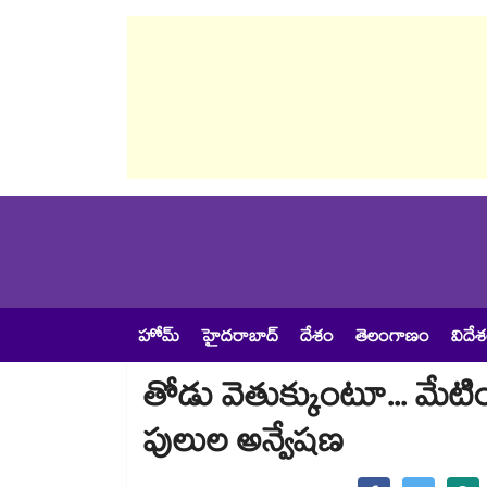
హోమ్
హైదరాబాద్
దేశం
తెలంగాణం
విదే
తోడు వెతుక్కుంటూ... మేట
పులుల అన్వేషణ