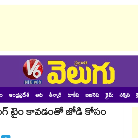
శం
ఆంధ్రప్రదేశ్
ఆట
తీన్మార్
టాకీస్
బిజినెస్
క్రైమ్
సక్సెస్
ల
ింగ్ టైం కావడంతో జోడి కోసం