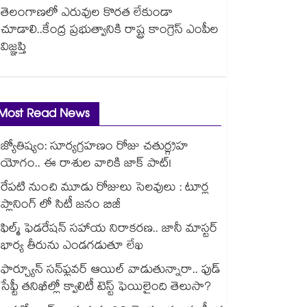
తెలంగాణలో ఎరువుల కొరత లేకుండా
చూడాలి..కేంద్ర ప్రభుత్వానికి రాష్ట్ర కాంగ్రెస్ ఎంపీల
విజ్ఞప్తి
Most Read News
జ్యోతిష్యం: సూర్యగ్రహణం రోజు చతుర్గ్రహ
యోగం.. ఈ రాశుల వారికి జాక్ పాట్!
రేపటి నుంచి మూడు రోజులు సెలవులు : టూర్ల
ప్లానింగ్ లో సిటీ జనం బిజీ
ఫిల్మ్ ఫెడరేషన్ సహాయ నిరాకరణ.. జానీ మాస్టర్
భార్య తీరును ఎండగడుతూ లేఖ
ఫార్చ్యూన్ సన్‌ఫ్లవర్ ఆయిల్ వాడుతున్నారా.. ఫుడ్
సేఫ్టీ తనిఖీల్లో క్వాలిటీ టెస్ట్ ఫెయిలైంది తెలుసా?