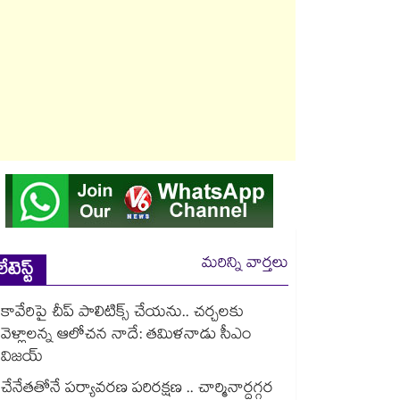
మరిన్ని వార్తలు
లేటెస్ట్
కావేరిపై చీప్ పాలిటిక్స్ చేయను.. చర్చలకు
వెళ్లాలన్న ఆలోచన నాదే: తమిళనాడు సీఎం
విజయ్
చేనేతతోనే పర్యావరణ పరిరక్షణ .. చార్మినార్దగ్గర