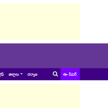
ైఫ్
జిల్లాలు
దర్వాజ
ఈ-పేపర్