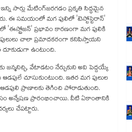
ని సార్లు మేటింగ్​జరగడం ప్రకృతి సిద్ధమైన
రు. ఈ సమయంలో మగ పులిలో 'టెస్టోస్టెరాన్'
ో 'ఈస్ట్రోజన్' ప్రభావం కారణంగా మగ పులికి
ులులు చాలా ప్రమాదకరంగా కనిపిస్తాయని
ంత దూకుడుగా ఉంటుంది.
ు జన్మనిచ్చి, వేటాడటం నేర్చుకుని అవి పెద్దయ్యే
్యతలు ఆడపులే చూసుకుంటుంది. ఇతర మగ పులుల
ఆడపులి ప్రాణాలకు తెగించి పోరాడుతుంది.
ోసం అన్వేషణ ప్రారంభించాయి. వీటి ఏకాంతానికి
యలు చేపట్టారు.