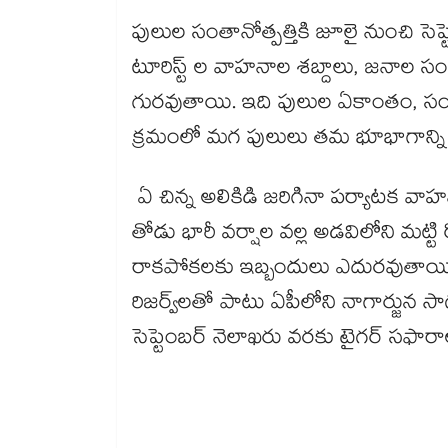
పులుల సంతానోత్పత్తికి జూలై నుంచి 
టూరిస్ట్ ల వాహనాల శబ్దాలు, జనాల సంద
గురవుతాయి. ఇది పులుల ఏకాంతం, సంతాన
క్రమంలో మగ పులులు తమ భూభాగాన్ని
ఏ చిన్న అలికిడి జరిగినా పర్యాటక వాహ
తోడు భారీ వర్షాల వల్ల అడవిలోని మట
రాకపోకలకు ఇబ్బందులు ఎదురవుతాయి. ఈ 
రిజర్వ్‌‌‌‌‌‌‌‌‌‌లతో పాటు ఏపీలోని నాగార్జున
సెప్టెంబర్ నెలాఖరు వరకు టైగర్ సఫారాల