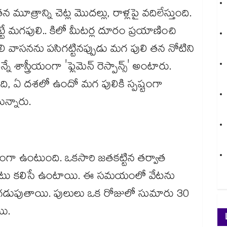
ూత్రాన్ని చెట్ల మొదల్లు, రాళ్లపై వదిలేస్తుంది.
 మగపులి.. కిలో మీటర్ల దూరం ప్రయాణించి
లి వాసనను పసిగట్టినప్పుడు మగ పులి తన నోటిని
నే శాస్త్రీయంగా 'ఫ్లెమెన్ రెస్పాన్స్' అంటారు.
ి, ఏ దశలో ఉందో మగ పులికి స్పష్టంగా
ున్నారు.
నంగా ఉంటుంది. ఒకసారి జతకట్టిన తర్వాత
ాటు కలిసే ఉంటాయి. ఈ సమయంలో వేటను
గా గడుపుతాయి. పులులు ఒక రోజులో సుమారు 30
యి.