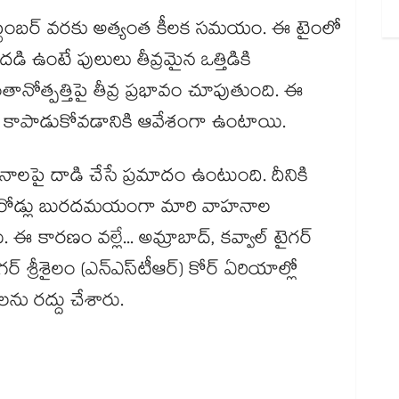
సెప్టెంబర్ వరకు అత్యంత కీలక సమయం. ఈ టైంలో
డి ఉంటే పులులు తీవ్రమైన ఒత్తిడికి
ోత్పత్తిపై తీవ్ర ప్రభావం చూపుతుంది. ఈ
 కాపాడుకోవడానికి ఆవేశంగా ఉంటాయి.
నాలపై దాడి చేసే ప్రమాదం ఉంటుంది. దీనికి
్టి రోడ్లు బురదమయంగా మారి వాహనాల
కారణం వల్లే... అమ్రాబాద్, కవ్వాల్ టైగర్
 సాగర్ శ్రీశైలం (ఎన్​ఎస్​టీఆర్​) కోర్ ఏరియాల్లో
ను రద్దు చేశారు.