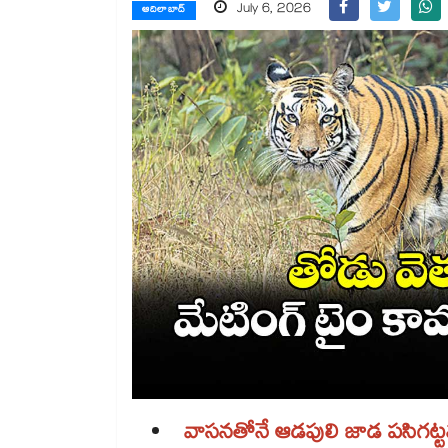
July 6, 2026
ఆదిలాబాద్
వాసనతోనే ఆడపులి జాడ పసిగట్ట