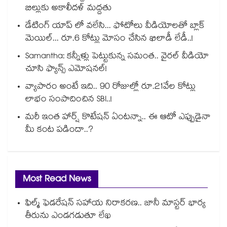
బిల్లుకు అకాలీదళ్ మద్దతు
డేటింగ్ యాప్ లో వలేసి... ఫోటోలు వీడియోలతో బ్లాక్
మెయిల్... రూ.6 కోట్లు మోసం చేసిన ఖిలాడీ లేడీ..!
Samantha: కన్నీళ్లు పెట్టుకున్న సమంత.. వైరల్ వీడియో
చూసి ఫ్యాన్స్ ఎమోషనల్!
వ్యాపారం అంటే ఇది.. 90 రోజుల్లో రూ.21వేల కోట్లు
లాభం సంపాదించిన SBI..!
మరీ ఇంత హార్ష్ కొటేషన్ ఏంటన్నా.. ఈ ఆటో ఎప్పుడైనా
మీ కంట పడిందా..?
Most Read News
ఫిల్మ్ ఫెడరేషన్ సహాయ నిరాకరణ.. జానీ మాస్టర్ భార్య
తీరును ఎండగడుతూ లేఖ