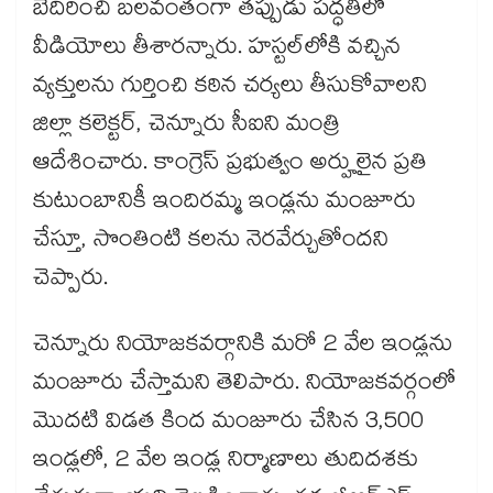
బెదిరించి బలవంతంగా తప్పుడు పద్ధతిలో
వీడియోలు తీశారన్నారు. హస్టల్‌‌లోకి వచ్చిన
వ్యక్తులను గుర్తించి కఠిన చర్యలు తీసుకోవాలని
జిల్లా కలెక్టర్, చెన్నూరు సీఐని మంత్రి
ఆదేశించారు. కాంగ్రెస్ ప్రభుత్వం అర్హులైన ప్రతి
కుటుంబానికీ ఇందిరమ్మ ఇండ్లను మంజూరు
చేస్తూ, సొంతింటి కలను నెరవేర్చుతోందని
చెప్పారు.
చెన్నూరు నియోజకవర్గానికి మరో 2 వేల ఇండ్లను
మంజూరు చేస్తామని తెలిపారు. నియోజకవర్గంలో
మొదటి విడత కింద మంజూరు చేసిన 3,500
ఇండ్లలో, 2 వేల ఇండ్ల నిర్మాణాలు తుదిదశకు