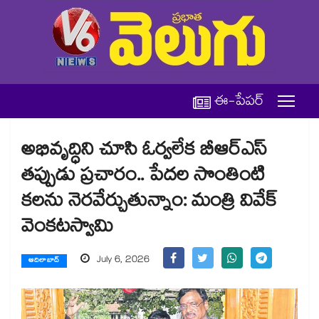
ఈ-పేపర్
అభివృద్ధిని చూసి ఓర్వలేక బీఆర్ఎస్
తప్పుడు ప్రచారం.. పేదల సొంతింటి
కలను నెరవేర్చుతున్నాం: మంత్రి వివేక్
వెంకటస్వామి
July 6, 2026
ఆదిలాబాద్