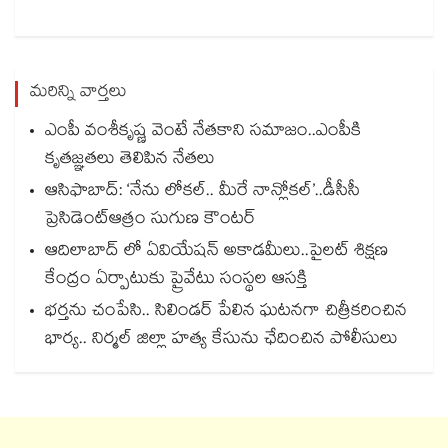
మరిన్ని వార్తలు
ఎంపీ వంశీకృష్ణ వెంటే నేతకాని సమాజం..ఎంపీకి
కృతజ్ఞతలు తెలిపిన నేతలు
ఆసిఫాబాద్: ‘నేను లోకల్.. మీరే నాన్లోకల్’..డీసీసీ
ప్రెసిడెంట్ఆత్రం సుగుణ కౌంటర్
ఆదిలాబాద్ లో ఏవియేషన్ అకాడమీలు..పైలట్ శిక్షణ
కేంద్రం ఏర్పాటుకు ప్రైవేటు సంస్థల ఆసక్తి
భర్తను చంపేసి.. సిలిండర్ పేలిన ఘటనగా చిత్రీకరించిన
భార్య.. నిర్మల్ జిల్లా హత్య కేసును ఛేదించిన పోలీసులు