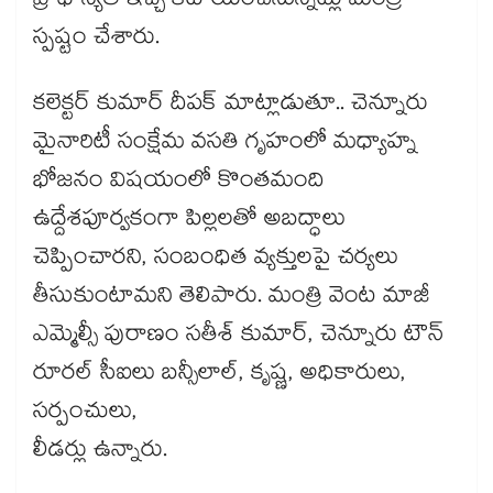
ప్రాధాన్యత ఇచ్చి కేటాయించనున్నట్లు మంత్రి
స్పష్టం చేశారు.
కలెక్టర్ కుమార్ దీపక్ మాట్లాడుతూ.. చెన్నూరు
మైనారిటీ సంక్షేమ వసతి గృహంలో మధ్యాహ్న
భోజనం విషయంలో కొంతమంది
ఉద్దేశపూర్వకంగా పిల్లలతో అబద్ధాలు
చెప్పించారని, సంబంధిత వ్యక్తులపై చర్యలు
తీసుకుంటామని తెలిపారు. మంత్రి వెంట మాజీ
ఎమ్మెల్సీ పురాణం సతీశ్ కుమార్, చెన్నూరు టౌన్
రూరల్ సీఐలు బన్సీలాల్, కృష్ణ, అధికారులు,
సర్పంచులు,
లీడర్లు ఉన్నారు.