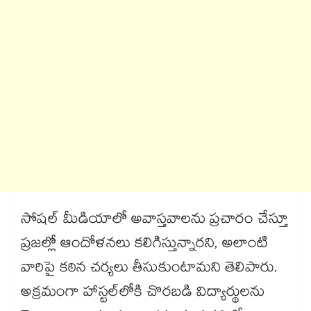
సోషల్ మీడియాలో అవాస్తవాలను ప్రచారం చేస్తూ
ప్రజల్లో ఆందోళనలు కలిగిస్తున్నారని, అలాంటి
వారిపై కఠిన చర్యలు తీసుకుంటామని తెలిపారు.
అక్రమంగా హాస్టల్‌‌లోకి చొరబడి విద్యార్థులను