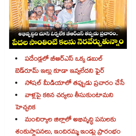
పదేండ్లలో బీఆర్‌‌‌‌ఎస్ ఒక్క డబుల్
బెడ్‌‌రూమ్ ఇల్లు కూడా ఇవ్వలేదని ఫైర్‌‌‌‌
సోషల్‌‌ మీడియాలో తప్పుడు ప్రచారం చేసే
వాళ్లపై కఠిన చర్యలు తీసుకుంటామని
హెచ్చరిక
మంచిర్యాల జిల్లాలో అభివృద్ధి పనులకు
శంకుస్థాపనలు, ఇందిరమ్మ ఇండ్లు ప్రారంభం