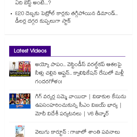
ఏది బెస్ట్ అంటే...?
E20 దెబ్బకు పెట్రోల్ కార్లకు తగ్గిపోయిన డిమాండ్..
డీలర్ల దగ్గర కుప్పలుగా స్టాక్
Latest Videos
అయ్యో పాపం.. వెస్టిండీస్ వరల్డ్‌కప్ ఆశలపై
నీళ్లు చల్లిన ఆఫ్ఘన్.. క్వాలిఫికేషన్ రేసులో మళ్లీ
గందరగోళం!
గిగ్ వర్కర్ల సమ్మె వాయిదా | విడాకుల కేసును
ఉపసంహరించుకున్న సీఎం విజయ్ భార్య |
మోదీ విదేశీ పర్యటనలు | V6 తీన్మార్
వెలుగు కార్టూన్ : గాజాలో శాంతి పవనాలు