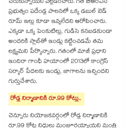
చేరుకున్నాయని వెల్లడించారు. గత బీఆర్‌‌‌‌ఎస్
ప్రభుత్వం పదేండ్ల పాలనలో ఒక్క డబుల్ బెడ్
రూమ్ ఇల్లు కూడా ఇవ్వలేదని ఆరోపించారు.
ఎక్కడా ఒక్క పెంకుటిల్లు, గుడిసె కనబడకుండా
అందరికి స్లాబ్‌‌తో ఇండ్లు కట్టించడమే తమ
లక్ష్యమని పేర్కొన్నారు. గతంలో మాజీ ప్రధాని
ఇందిరా గాంధీ హయాంలో 2013లో కాంగ్రెస్
సర్కార్ పేదలకు ఇండ్లు, జాగాలను ఇచ్చిందని
గుర్తుచేశారు.
రోడ్ల నిర్మాణానికి రూ.99 కోట్లు..
చెన్నూరు నియోజకవర్గంలో రోడ్ల నిర్మాణానికి
రూ.99 కోట్ల నిధులు మంజూరయ్యాయని మంత్రి