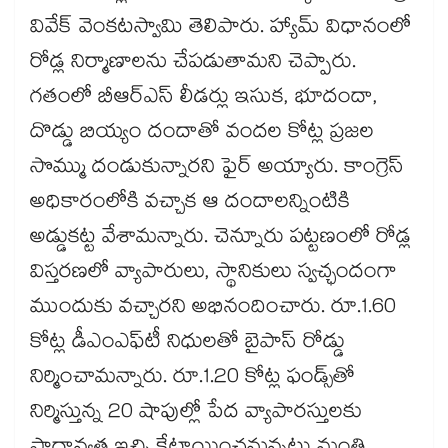
వివేక్ వెంకటస్వామి తెలిపారు. హ్యామ్ విధానంలో
రోడ్ల నిర్మాణాలను చేపడుతామని చెప్పారు.
గతంలో బీఆర్‌‌‌‌ఎస్ లీడర్లు ఇసుక, భూదందా,
దొడ్డు బియ్యం దందాతో వందల కోట్ల ప్రజల
సొమ్ము దండుకున్నారని ఫైర్‌‌‌‌ అయ్యారు. కాంగ్రెస్
అధికారంలోకి వచ్చాక ఆ దందాలన్నింటికి
అడ్డుకట్ట వేశామన్నారు. చెన్నూరు పట్టణంలో రోడ్ల
విస్తరణలో వ్యాపారులు, స్థానికులు స్వచ్ఛందంగా
ముందుకు వచ్చారని అభినందించారు. రూ.1.60
కోట్ల డీఎంఎఫ్‌‌టీ నిధులతో బైపాస్ రోడ్డు
నిర్మించామన్నారు. రూ.1.20 కోట్ల ఫండ్స్‌‌తో
నిర్మిస్తున్న 20 షాపుల్లో పేద వ్యాపారస్తులకు