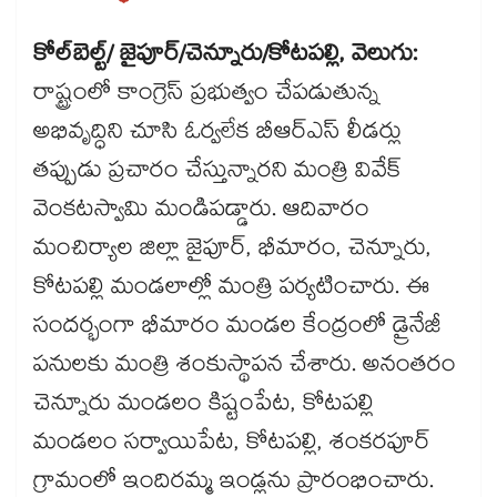
కోల్​బెల్ట్/ జైపూర్​/చెన్నూరు/కోటపల్లి, వెలుగు:
రాష్ట్రంలో కాంగ్రెస్ ప్రభుత్వం చేపడుతున్న
అభివృద్ధిని చూసి ఓర్వలేక బీఆర్‌‌‌‌ఎస్ లీడర్లు
తప్పుడు ప్రచారం చేస్తున్నారని మంత్రి వివేక్
వెంకటస్వామి మండిపడ్డారు. ఆదివారం
మంచిర్యాల జిల్లా జైపూర్, భీమారం, చెన్నూరు,
కోటపల్లి మండలాల్లో మంత్రి పర్యటించారు. ఈ
సందర్భంగా భీమారం మండల కేంద్రంలో డ్రైనేజీ
పనులకు మంత్రి శంకుస్థాపన చేశారు. అనంతరం
చెన్నూరు మండలం కిష్టంపేట, కోటపల్లి
మండలం సర్వాయిపేట, కోటపల్లి, శంకరపూర్
గ్రామంలో ఇందిరమ్మ ఇండ్లను ప్రారంభించారు.