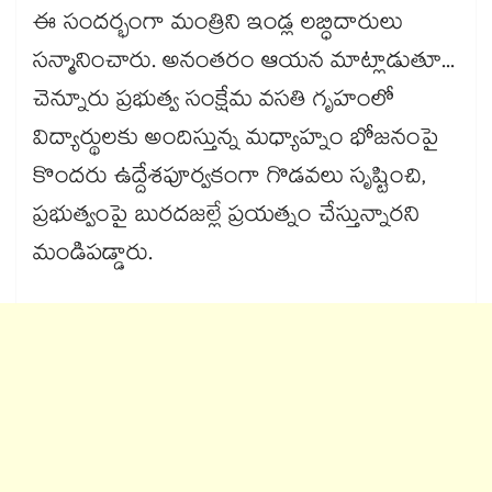
ఈ సందర్భంగా మంత్రిని ఇండ్ల లబ్ధిదారులు
సన్మానించారు. అనంతరం ఆయన మాట్లాడుతూ...
చెన్నూరు ప్రభుత్వ సంక్షేమ వసతి గృహంలో
విద్యార్థులకు అందిస్తున్న మధ్యాహ్నం భోజనంపై
కొందరు ఉద్దేశపూర్వకంగా గొడవలు సృష్టించి,
ప్రభుత్వంపై బురదజల్లే ప్రయత్నం చేస్తున్నారని
మండిపడ్డారు.