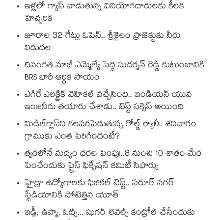
ఇళ్లలో గ్యాస్ వాడుతున్న వినియోగదారులకు కీలక
హెచ్చరిక
జూరాల 32 గేట్లు ఓపెన్.. శ్రీశైలం ప్రాజెక్టుకు నీరు
విడుదల
దివంగత మాజీ ఎమ్మెల్యే పెద్ద సుదర్శన్ రెడ్డి కుటుంబానికి
BRS భారీ ఆర్థిక సాయం
ఎగిరే ఎలక్ట్రిక్ వెహికల్ వచ్చేసింది.. ఇండియన్ యువ
ఇంజనీరు తయారు చేశాడు.. టెస్ట్ సక్సెస్ అయింది
మిడిల్‌క్లాస్‌ని కలవరపెడుతున్న గోల్డ్ ర్యాలీ.. శనివారం
గ్రాముకు ఎంత పెరిగిందంటే?
త్వరలోనే మద్యం ధ‌‌ర‌‌ల పెంపు!..8 నుంచి 10 శాతం మేర
పెంచేందుకు ప్రైస్ ఫిక్సేష‌‌న్ క‌‌మిటీ సిఫార్సు
హైడ్రా ఉద్యోగాలకు ఫిజికల్ టెస్ట్.. సరూర్ నగర్
స్టేడియానికి పోటెత్తిన యూత్
ఇడ్లీ, ఉప్మా, ఓట్స్... షుగర్ లెవెల్స్ కంట్రోల్ చేసేందుకు