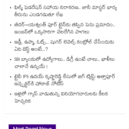
ఫిల్మ్ ఫెడరేషన్ సహాయ నిరాకరణ.. జానీ మాస్టర్ భార్య
తీరును ఎండగడుతూ లేఖ
బీదర్–యశ్వంత్ పూర్ ట్రైన్‎కు తప్పిన పెను ప్రమాదం..
ఇంజన్‎లో ఒక్కసారిగా చెలరేగిన పొగలు
ఇడ్లీ, ఉప్మా, ఓట్స్... షుగర్ లెవెల్స్ కంట్రోల్ చేసేందుకు
ఏది బెస్ట్ అంటే...?
SBI బ్యాంకులో ఉద్యోగాలు.. డిగ్రీ ఉంటే చాలు.. ఖాళీలు
చాలానే ఉన్నయ్ !
ట్రైనీ IPS ఉదయ్ కృష్ణారెడ్డి కేసులో బిగ్ ట్విస్ట్: అత్తాపూర్
ఇన్స్పెక్టర్‎కి షోకాజ్ నోటీస్
ఇళ్లలో గ్యాస్ వాడుతున్న వినియోగదారులకు కీలక
హెచ్చరిక