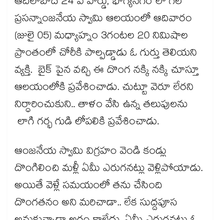
ఆదిలాబాద్ 24 వ వార్డు, భాగ్యనగర్ లో గల
ప్రసన్నాంజనేయ స్వామి ఆలయంలో ఆదివారం
(జులై 05) మధ్యాహ్నం 3గంటల 20 నిమిషాల
ప్రాంతంలో చోరీకి పాల్పడ్డాడు ఓ గుర్తు తెలియని
వ్యక్తి. బైక్ పైన వచ్చి ఈ దొంగ నక్కి నక్కి చూస్తూ
ఆలయంలోకి ప్రవేశించాడు. చుట్టూ వెరూ లేరని
నిర్ధారించుకుని.. తాళం వేసి ఉన్న తలుపులను
లాగి గర్భ గుడి లోపలికి ప్రవేశించాడు.
ఆంజనేయ స్వామి విగ్రహం వెండి కండ్లు
దొంగిలించి మళ్లీ ఏమీ ఎరుగనట్లు వెళ్లిపోయాడు.
అయితే వెళ్లే సమయంలో తను చేసింది
దొంగతనం అని మరిచాడా.. లేక సుద్దపూస