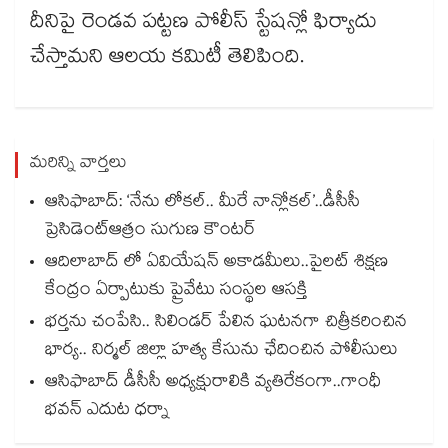
దీనిపై రెండవ పట్టణ పోలీస్ స్టేషన్లో ఫిర్యాదు
చేస్తామని ఆలయ కమిటీ తెలిపింది.
మరిన్ని వార్తలు
ఆసిఫాబాద్: ‘నేను లోకల్.. మీరే నాన్లోకల్’..డీసీసీ
ప్రెసిడెంట్ఆత్రం సుగుణ కౌంటర్
ఆదిలాబాద్ లో ఏవియేషన్ అకాడమీలు..పైలట్ శిక్షణ
కేంద్రం ఏర్పాటుకు ప్రైవేటు సంస్థల ఆసక్తి
భర్తను చంపేసి.. సిలిండర్ పేలిన ఘటనగా చిత్రీకరించిన
భార్య.. నిర్మల్ జిల్లా హత్య కేసును ఛేదించిన పోలీసులు
ఆసిఫాబాద్ డీసీసీ అధ్యక్షురాలికి వ్యతిరేకంగా..గాంధీ
భవన్ ఎదుట ధర్నా