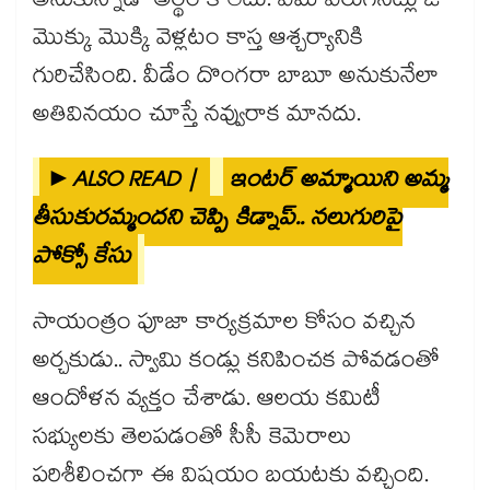
అనుకున్నాడా అర్థం కాలేదు. ఏమీ ఎరుగనట్లు ఓ
మొక్కు మొక్కి వెళ్లటం కాస్త ఆశ్చర్యానికి
గురిచేసింది. వీడేం దొంగరా బాబూ అనుకునేలా
అతివినయం చూస్తే నవ్వురాక మానదు.
►ALSO READ |
ఇంటర్ అమ్మాయిని అమ్మ
తీసుకురమ్మందని చెప్పి కిడ్నాప్.. నలుగురిపై
పోక్సో కేసు
సాయంత్రం పూజా కార్యక్రమాల కోసం వచ్చిన
అర్చకుడు.. స్వామి కండ్లు కనిపించక పోవడంతో
ఆందోళన వ్యక్తం చేశాడు. ఆలయ కమిటీ
సభ్యులకు తెలపడంతో సీసీ కెమెరాలు
పరిశీలించగా ఈ విషయం బయటకు వచ్చింది.