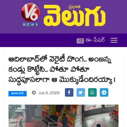
ఈ-పేపర్
ఆదిలాబాద్⁭లో వెరైటీ దొంగ.. అంజన్న
కండ్లు కొట్టేసి.. పోతూ పోతూ
సుద్దపూసలాగా ఆ మొక్కుడేందిరయ్యా !
July 6, 2026
ఆదిలాబాద్