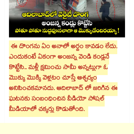
ఈ దొంగను ఏం అనాలో అర్థం కావడం లేదు.
ఎందుకంటే ఏకంగా అంజన్న వెండి కండ్లనే
కొట్టేసి.. మళ్లీ క్షమించు సామీ అన్నట్లుగా ఓ
మొక్కు మొక్కి వెళ్లటం చూస్తే ఆశ్చర్యం
అనిపించకమానదు. ఆదిలాబాద్ లో జరిగిన ఈ
ఘటనకు సంబంధించిన వీడియో సోషల్
మీడియాలో చక్కర్లు కొడుతోంది.