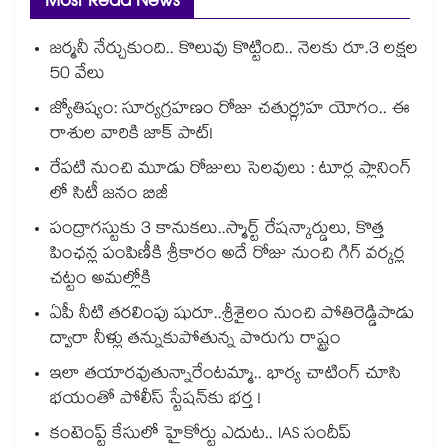
Most Read News
జర్మనీ నేర్చుకుంది.. కొలువు కొట్టింది.. నెలకు రూ.3 లక్షల
50 వేలు
జ్యోతిష్యం: సూర్యగ్రహణం రోజు చతుర్గ్రహ యోగం.. ఈ
రాశుల వారికి జాక్ పాట్!
రేపటి నుంచి మూడు రోజులు సెలవులు : టూర్ల ప్లానింగ్
లో సిటీ జనం బిజీ
పంద్రాగస్టుకు 3 కానుకలు..స్మార్ట్ రేషన్కార్డులు, కొత్త
పింఛన్ల పంపిణీకి శ్రీకారం అదే రోజు నుంచి గిగ్ వర్కర్ల
చట్టం అమల్లోకి
ఏపీ నీటి తరలింపు షురూ..శ్రీశైలం నుంచి పోతిరెడ్డిపాడు
ద్వారా నీళ్లు తన్నుకుపోతున్న పొరుగు రాష్ట్రం
ఇలా తయారవుతున్నారేంటమ్మా.. భార్య చాటింగ్ చూసి
భయంతో పోలీస్ స్టేషన్⁫కు భర్త !
కంటెంప్ట్ కేసులో హైకోర్టు ఎదుట.. IAS సందీప్