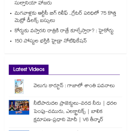
సుల్తానియా హాజరు
మగవాళ్లకు ఆర్టీసీ బిగ్ రిలీఫ్ ..గ్రేటర్ పరిధిలో 75 కొత్త
మెట్రో డీలక్స్ బస్సులు
కోర్టుకు వస్తారని రాత్రికి రాత్రే కూల్చేస్తారా? : హైకోర్టు
150 పోస్టుల భర్తీకి హైడ్రా నోటిఫికేషన్
Latest Videos
వెలుగు కార్టూన్ : గాజాలో శాంతి పవనాలు
నీటిపారుదల ప్రాజెక్టులు-వరద నీరు | ధరల
పెంపు-చమురు, ఎలక్ట్రానిక్స్ | బాలిక
క్షమాపణ-ప్రధాని మోదీ | V6 తీన్మార్