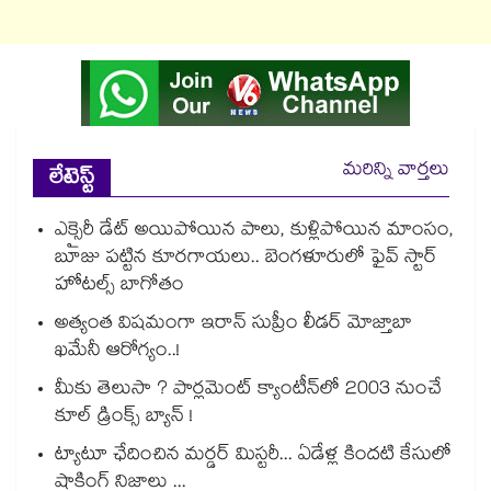
మరిన్ని వార్తలు
లేటెస్ట్
ఎక్సైరీ డేట్ అయిపోయిన పాలు, కుళ్లిపోయిన మాంసం,
బూజు పట్టిన కూరగాయలు.. బెంగళూరులో ఫైవ్ స్టార్
హోటల్స్ బాగోతం
అత్యంత విషమంగా ఇరాన్ సుప్రీం లీడర్ మోజ్తాబా
ఖమేనీ ఆరోగ్యం..!
మీకు తెలుసా ? పార్లమెంట్ క్యాంటీన్⁪లో 2003 నుంచే
కూల్ డ్రింక్స్ బ్యాన్ !
ట్యాటూ ఛేదించిన మర్డర్ మిస్టరీ... ఏడేళ్ల కిందటి కేసులో
షాకింగ్ నిజాలు ...