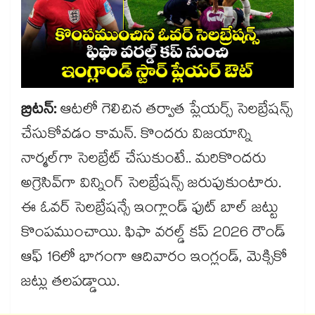
బ్రిటన్:
ఆటలో గెలిచిన తర్వాత ప్లేయర్స్ సెలబ్రేషన్స్
చేసుకోవడం కామన్. కొందరు విజయాన్ని
నార్మల్‎గా సెలబ్రేట్ చేసుకుంటే.. మరికొందరు
అగ్రెసివ్‎గా విన్నింగ్ సెలబ్రేషన్స్ జరుపుకుంటారు.
ఈ ఓవర్ సెలబ్రేషన్సే ఇంగ్లాండ్ ఫుట్ బాల్ జట్టు
కొంపముంచాయి. ఫిఫా వరల్డ్ కప్ 2026 రౌండ్
ఆఫ్ 16లో భాగంగా ఆదివారం ఇంగ్లండ్, మెక్సికో
జట్లు తలపడ్డాయి.