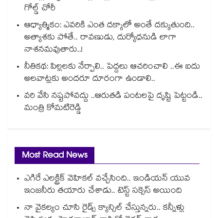
గోల్డ్ చోరీ
ఆధ్యాత్మికం: ఎవరికి ఎంత దక్కాలో అంతే దక్కుతుంది..
అత్యాశకు పోతే.. రావణుడు, దుర్యోధనుడి లాగా
నాశనమవుతారు..!
నీతికథ: పిల్లలకు నేర్పాలి.. పెద్దలు ఆచరించాలి ..ఈ ఐదు
అలవాట్లకు అందరూ దూరంగా ఉండాలి..
వరి వేసి నష్టపోవద్దు ..ఆరుతడి పంటలపై దృష్టి పెట్టండి..
మంత్రి కోమటిరెడ్డి
Most Read News
ఎగిరే ఎలక్ట్రిక్ వెహికల్ వచ్చేసింది.. ఇండియన్ యువ
ఇంజనీరు తయారు చేశాడు.. టెస్ట్ సక్సెస్ అయింది
నా వైకల్యం చూసి రైడ్స్ క్యాన్సిల్ చేస్తున్నరు.. కన్నీళ్లు