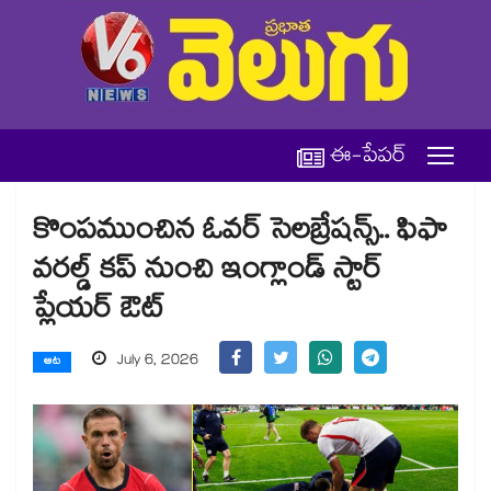
ఈ-పేపర్
కొంపముంచిన ఓవర్ సెలబ్రేషన్స్.. ఫిఫా
వరల్డ్ కప్ నుంచి ఇంగ్లాండ్ స్టార్
ప్లేయర్ ఔట్
July 6, 2026
ఆట