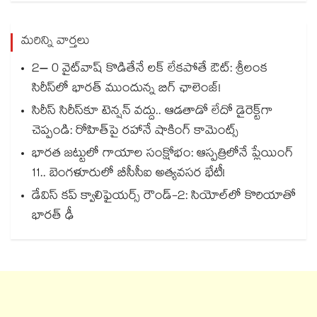
మరిన్ని వార్తలు
2– 0 వైట్‌వాష్ కొడితేనే లక్ లేకపోతే ఔట్: శ్రీలంక
సిరీస్‌లో భారత్ ముందున్న బిగ్ ఛాలెంజ్!
సిరీస్ సిరీస్‌కూ టెన్షన్ వద్దు.. ఆడతాడో లేదో డైరెక్ట్‌గా
చెప్పండి: రోహిత్‌పై రహానే షాకింగ్ కామెంట్స్
భారత జట్టులో గాయాల సంక్షోభం: ఆస్పత్రిలోనే ప్లేయింగ్
11.. బెంగళూరులో బీసీసీఐ అత్యవసర భేటీ!
డేవిస్ కప్ క్వాలిఫైయర్స్ రౌండ్-2: సియోల్‌లో కొరియాతో
భారత్ ఢీ