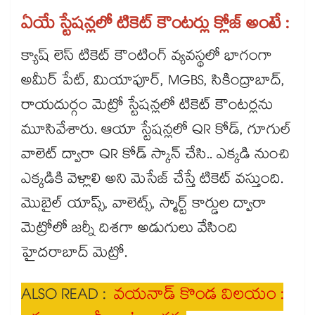
ఏయే స్టేషన్లలో టికెట్ కౌంటర్లు క్లోజ్ అంటే :
క్యాష్ లెస్ టికెట్ కౌంటింగ్ వ్యవస్థలో భాగంగా
అమీర్ పేట్, మియాపూర్, MGBS, సికింద్రాబాద్,
రాయదుర్గం మెట్రో స్టేషన్లలో టికెట్ కౌంటర్లను
మూసివేశారు. ఆయా స్టేషన్లలో QR కోడ్, గూగుల్
వాలెట్ ద్వారా QR కోడ్ స్కాన్ చేసి.. ఎక్కడి నుంచి
ఎక్కడికి వెళ్లాలి అని మెసేజ్ చేస్తే టికెట్ వస్తుంది.
మొబైల్ యాప్స్, వాలెట్స్, స్మార్ట్ కార్డుల ద్వారా
మెట్రోలో జర్నీ దిశగా అడుగులు వేసింది
హైదరాబాద్ మెట్రో.
ALSO READ :
వయనాడ్ కొండ విలయం :