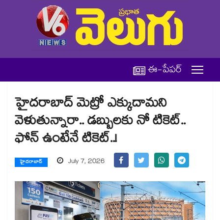
ఈ-పేపర్
హైదరాబాద్ మెట్రో ఎక్కుదామని
వెళుతున్నారా.. డబ్బులకు నో టికెట్..
ఫోన్ ఉంటేనే టికెట్..!
July 7, 2026
హైదరాబాద్