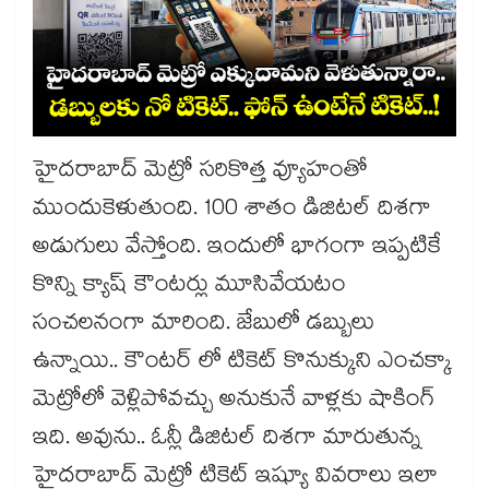
హైదరాబాద్ మెట్రో సరికొత్త వ్యూహంతో
ముందుకెళుతుంది. 100 శాతం డిజిటల్ దిశగా
అడుగులు వేస్తోంది. ఇందులో భాగంగా ఇప్పటికే
కొన్ని క్యాష్ కౌంటర్లు మూసివేయటం
సంచలనంగా మారింది. జేబులో డబ్బులు
ఉన్నాయి.. కౌంటర్ లో టికెట్ కొనుక్కుని ఎంచక్కా
మెట్రోలో వెళ్లిపోవచ్చు అనుకునే వాళ్లకు షాకింగ్
ఇది. అవును.. ఓన్లీ డిజిటల్ దిశగా మారుతున్న
హైదరాబాద్ మెట్రో టికెట్ ఇష్యూ వివరాలు ఇలా