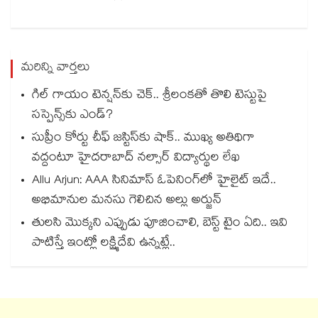
మరిన్ని వార్తలు
గిల్ గాయం టెన్షన్‌కు చెక్.. శ్రీలంకతో తొలి టెస్టుపై
సస్పెన్స్‌కు ఎండ్?
సుప్రీం కోర్టు చీఫ్ జస్టిస్⁭కు షాక్.. ముఖ్య అతిథిగా
వద్దంటూ హైదరాబాద్ నల్సార్ విద్యార్థుల లేఖ
Allu Arjun: AAA సినిమాస్ ఓపెనింగ్‌లో హైలైట్ ఇదే..
అభిమానుల మనసు గెలిచిన అల్లు అర్జున్
తులసి మొక్కని ఎప్పుడు పూజించాలి, బెస్ట్ టైం ఏది.. ఇవి
పాటిస్తే ఇంట్లో లక్ష్మిదేవి ఉన్నట్లే..