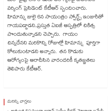
మరో వైపు తన కొడుకు ఆరోగ్యంపై బీఆర్ఎస్
వర్కింగ్ ప్రెసిడెంట్ కేటీఆర్ స్పందించారు.
హిమాన్షు జులై 6న సాయంత్రం స్పోర్ట్స్ ఇంజురీతో
గాయపడ్డాడని..ప్రస్తుత ఏఐజీ ఆస్పత్రిలో చికిత్స
పొందుతున్నాడని చెప్పారు. గాయం
చిన్నదేనని మరికొన్ని రోజుల్లో హిమాన్షు పూర్తిగా
కోలుకుంటాడని అన్నారు. తన కొడుకు
ఆరోగ్యంపై ఆరాదీసిన వారందరికీ కృతజ్ఞతలు
తెలిపారు కేటీఆర్.
మరిన్ని వార్తలు