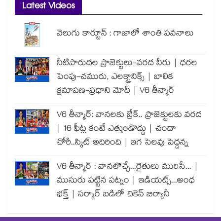
Latest Videos
వెలుగు కార్టూన్ : గాజాలో శాంతి పవనాలు
నీటిపారుదల ప్రాజెక్టులు-వరద నీరు | ధరల
పెంపు-చమురు, ఎలక్ట్రానిక్స్ | బాలిక
క్షమాపణ-ప్రధాని మోదీ | V6 తీన్మార్
V6 తీన్మార్: వానలకు బ్రేక్.. ప్రాజెక్టులకు వరద
| 16 ఫీట్ల కంటే ఎత్తుండొద్దు | చందా
చోరీ..స్కిట్ అదిరింది | ఇగ సెలవు పెద్దన్న
V6 తీన్మార్ : వానలొచ్చే...రైతులు మురిసే... |
ముసురు పట్టిన పట్నం | ఇడియట్స్...అంధ
భక్త్ | సర్కార్ బడిలో చికెన్ బిర్యానీ