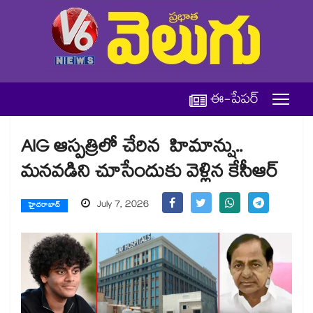
ఈ-పేపర్
AIG ఆస్పత్రిలో చేరిన హిమాన్షు..
మనవడిని చూసేందుకు వెళ్లిన కేసీఆర్
July 7, 2026
హైదరాబాద్