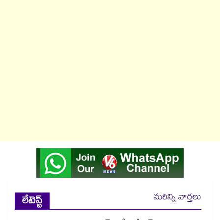
మరిన్ని వార్తలు
లేటెస్ట్