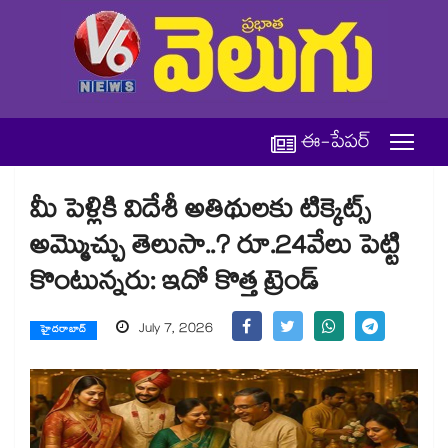
ఈ-పేపర్
మీ పెళ్లికి విదేశీ అతిథులకు టిక్కెట్స్
అమ్మెుచ్చు తెలుసా..? రూ.24వేలు పెట్టి
కొంటున్నరు: ఇదో కొత్త ట్రెండ్
July 7, 2026
హైదరాబాద్