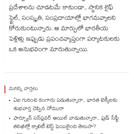
ప్రదేశాలను చూడటమే కాకుండా.. స్థానిక లైఫ్
స్టైల్, సంస్కృతి, సంప్రదాయాల్లో భాగమవ్వాలని
కోరుకుంటున్నారు. ఆ మార్పులో భారతీయ
పెళ్లిళ్లు ఇప్పుడు ప్రపంచవ్యాప్తంగా పర్యాటకులకు
ఒక అనుభవంగా మారుతున్నాయి.
మరిన్ని వార్తలు
ఏఐ గురించి కంగారు పడుతున్నారా.. భారత టెక్కీలకు
శుభవార్త చెప్పిన నోమురా
ఫార్చ్యూన్ సన్‌ఫ్లవర్ ఆయిల్ వాడుతున్నారా.. ఫుడ్ సేఫ్టీ
తనిఖీల్లో క్వాలిటీ టెస్ట్ ఫెయిలైంది తెలుసా?