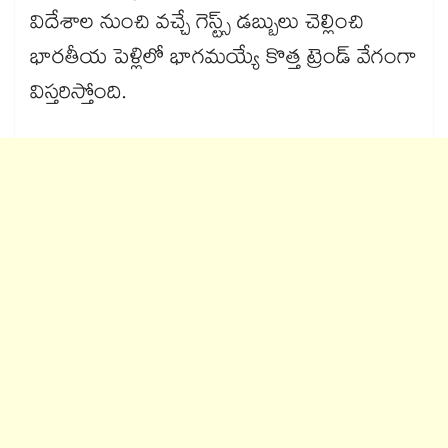
విదేశాల నుంచి వచ్చే గెస్ట్స్ డబ్బులు చెల్లించి
భారతీయ పెళ్లిలో భాగమయ్యే కొత్త ట్రెండ్ వేగంగా
విస్తరిస్తోంది.