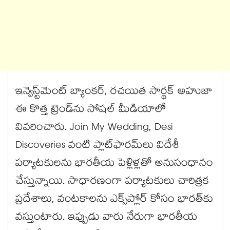
ఇన్వెస్ట్‌మెంట్ బ్యాంకర్, రచయిత సార్థక్ అహుజా
ఈ కొత్త ట్రెండ్‌ను సోషల్ మీడియాలో
వివరించారు. Join My Wedding, Desi
Discoveries వంటి ప్లాట్‌ఫారమ్‌లు విదేశీ
పర్యాటకులను భారతీయ పెళ్లిళ్లతో అనుసంధానం
చేస్తున్నాయి. సాధారణంగా పర్యాటకులు చారిత్రక
ప్రదేశాలు, వంటకాలను ఎక్స్‌ప్లోర్ కోసం భారత్‌కు
వస్తుంటారు. ఇప్పుడు వారు నేరుగా భారతీయ