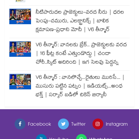
నీటిపారుదల ప్రాజెక్టులు-వరద నీరు | ధరల
పెంపు-చమురు, ఎలక్ట్రానిక్స్ | బాలిక
క్షమాపణ-ప్రధాని మోదీ | V6 తీన్మార్
V6 తీన్మార్: వానలకు బ్రేక్.. ప్రాజెక్టులకు వరద
| 16 ఫీట్ల కంటే ఎత్తుండొద్దు | చందా
చోరీ..స్కిట్ అదిరింది | ఇగ సెలవు పెద్దన్న
V6 తీన్మార్ : వానలొచ్చే...రైతులు మురిసే... |
ముసురు పట్టిన పట్నం | ఇడియట్స్...అంధ
భక్త్ | సర్కార్ బడిలో చికెన్ బిర్యానీ
Facebook
Twitter
Instagram