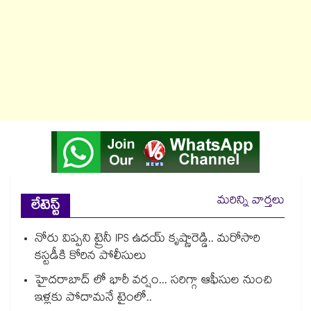
మరిన్ని వార్తలు
లేటెస్ట్
నోరు విప్పని ట్రైనీ IPS ఉదయ్ కృష్ణారెడ్డి.. మరోసారి
కస్టడీకి కోరిన పోలీసులు
హైదరాబాద్ లో భారీ వర్షం... సరిగ్గా ఆఫీసుల నుంచి
ఇళ్లకు పోదామనే టైంలో..