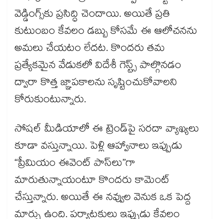
వెడ్డింగ్స్‌కు ప్రసిద్ధి చెందాయి. అయితే ప్రతి
కుటుంబం కేవలం డబ్బు కోసమే ఈ ఆలోచనను
అమలు చేయటం లేదట. కొందరు తమ
ప్రత్యేకమైన వేడుకలో విదేశీ గెస్ట్స్ పాల్గొనడం
ద్వారా కొత్త జ్ఞాపకాలను సృష్టించుకోవాలని
కోరుకుంటున్నారు.
సోషల్ మీడియాలో ఈ ట్రెండ్‌పై సరదా వ్యాఖ్యలు
కూడా వస్తున్నాయి. పెళ్లి ఆహ్వానాలు ఇప్పుడు
“ప్రీమియం ఈవెంట్ పాస్‌లు”గా
మారుతున్నాయంటూ కొందరు కామెంట్
చేస్తున్నారు. అయితే ఈ నవ్వుల వెనుక ఒక పెద్ద
మార్పు ఉంది. పర్యాటకులు ఇప్పుడు కేవలం