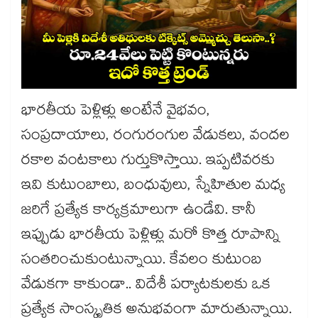
భారతీయ పెళ్లిళ్లు అంటేనే వైభవం,
సంప్రదాయాలు, రంగురంగుల వేడుకలు, వందల
రకాల వంటకాలు గుర్తుకొస్తాయి. ఇప్పటివరకు
ఇవి కుటుంబాలు, బంధువులు, స్నేహితుల మధ్య
జరిగే ప్రత్యేక కార్యక్రమాలుగా ఉండేవి. కానీ
ఇప్పుడు భారతీయ పెళ్లిళ్లు మరో కొత్త రూపాన్ని
సంతరించుకుంటున్నాయి. కేవలం కుటుంబ
వేడుకగా కాకుండా.. విదేశీ పర్యాటకులకు ఒక
ప్రత్యేక సాంస్కృతిక అనుభవంగా మారుతున్నాయి.