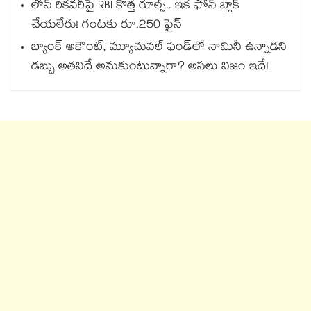
లోన్ రికవరీపై RBI కొత్త రూల్స్.. ఇక ఫోన్ బ్లాక్
చేయలేరు! గంటకు రూ.250 ఫైన్
బ్యాంక్ అకౌంట్, మ్యూచువల్ ఫండ్‌లో నామినీ ఉన్నాడని
డబ్బు అతనిదే అనుకుంటున్నారా? అసలు నిజం ఇదే!