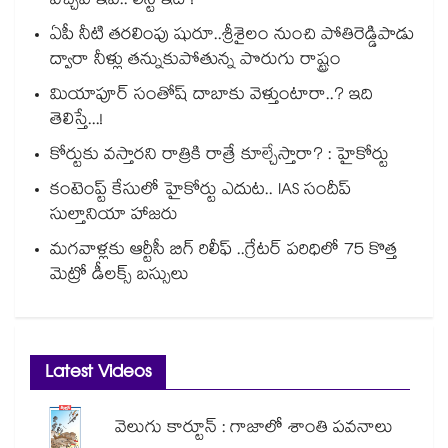
వచ్చేవి ఇవే.. లిస్ట్ ఇదే !
ఏపీ నీటి తరలింపు షురూ..శ్రీశైలం నుంచి పోతిరెడ్డిపాడు
ద్వారా నీళ్లు తన్నుకుపోతున్న పొరుగు రాష్ట్రం
మియాపూర్ సంతోష్ దాబాకు వెళ్తుంటారా..? ఇది
తెలిస్తే...!
కోర్టుకు వస్తారని రాత్రికి రాత్రే కూల్చేస్తారా? : హైకోర్టు
కంటెంప్ట్ కేసులో హైకోర్టు ఎదుట.. IAS సందీప్
సుల్తానియా హాజరు
మగవాళ్లకు ఆర్టీసీ బిగ్ రిలీఫ్ ..గ్రేటర్ పరిధిలో 75 కొత్త
మెట్రో డీలక్స్ బస్సులు
Latest Videos
వెలుగు కార్టూన్ : గాజాలో శాంతి పవనాలు