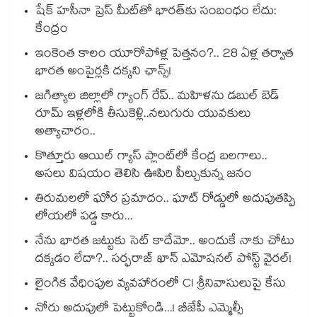
షేక్ హసీనా ప్రెస్ మీట్‎తో భారత్‎కు సంబంధం లేదు:
కేంద్రం
ఇంకెంత కాలం యూరోపోళ్ల పెత్తనం?.. 28 ఏళ్ల తర్వాత
భారత అంపైర్లకి దక్కని ఛాన్స్!
జగిత్యాల జిల్లాలో గ్యాంగ్ రేప్.. మహిళను డబుల్ బెడ్
రూమ్ ఇళ్లలోకి తీసుకెళ్లి..నలుగురు యువకులు
అత్యాచారం..
కొత్తూరు ఆయిల్ గ్యాస్⁪ ప్లాంట్⁫లో కేంద్ర బలగాలు..
అసలు విషయం తెలిసి ఊపిరి పీల్చుకున్న జనం
తిరుమలలో ఘోర ప్రమాదం.. ఘాట్ రోడ్డులో అదుపుతప్పి
లోయలో పడ్డ కారు...
నేను భారత జట్టుకు సెట్ కాదేమో.. అందుకే నాకు చోటు
దక్కడం లేదా?.. సర్ఫరాజ్ ఖాన్ ఎమోషనల్ పోస్ట్ వైరల్!
లైంగిక వేధింపుల వ్యవహారంలో CI శ్రీనివాసులుపై కేసు
నోరు అదుపులో పెట్టుకోండి...! బీజేపీ ఎమ్మెల్సీ