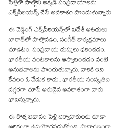
పెళ్లిలో పాల్గొని అక్కడి సంప్రదాయాలను
ఎక్స్‌పీరియన్స్‌ చేసే అవకాశం పొందుతున్నారు.
ఈ వెడ్డింగ్ ఎక్స్‌పీరియన్స్‌లో విదేశీ అతిథులు
బారాత్‌లో పాల్గొనడం, సంగీత్ కార్యక్రమాలు
చూడటం, సంప్రదాయ దుస్తులు ధరించడం,
భారతీయ వంటకాలను ఆస్వాదించడం వంటి
అనుభవాలను పొందుతున్నారు. వారికి ఇది
కేవలం ఓ వేడుక కాదు.. భారతీయ సంస్కృతిని
దగ్గరగా చూసే అరుదైన అవకాశంగా వారు
భావిస్తున్నారు.
ఈ కొత్త విధానం పెళ్లి నిర్వాహకులకు కూడా
ఆర్థికంగా ఉపయోగపడుతోంది. సాధారణంగా