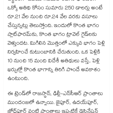
ఒక్కో అతిథి కోసం సుమారు 250 డాలర్లు అంటే
రూ.21 వేల నుంచి రూ.24 వేల వరకు వసూలు
చేస్తున్నట్లు తెలుస్తోంది. ఇందులో కొంత భాగం
ప్లాట్‌ఫారమ్‌కు, కొంత భాగం ట్రావెల్ గైడ్‌లకు
వెళ్తుందట. మిగిలిన మొత్తంలో ఎక్కువ భాగం పెళ్లి
నిర్వహించే కుటుంబానికి చేరుతుంది. ఒక పెళ్లికి
10 నుంచి 15 మంది విదేశీ అతిథులు వస్తే.. పెళ్లి
ఖర్చుల్లో కొంత భాగాన్ని తిరిగి పొందే అవకాశం
ఉంటుంది.
ఈ ట్రెండ్‌లో రాజస్థాన్, ఢిల్లీ-ఎన్‌సీఆర్ ప్రాంతాలు
ముందంజలో ఉన్నాయి. జైపూర్, ఉదయ్‌పూర్,
జోధ్‌పూర్ వంటి ప్రాంతాలు ఇప్పటికే డెస్టినేషన్