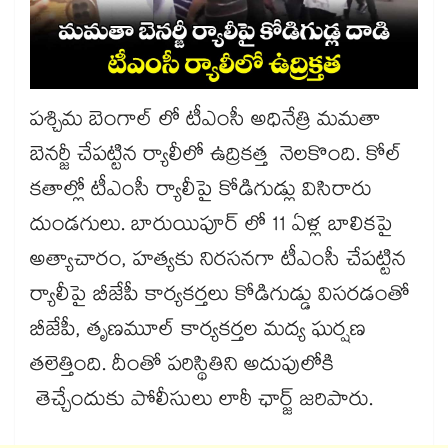
పశ్చిమ బెంగాల్ లో టీఎంసీ అధినేత్రి మమతా
బెనర్జీ చేపట్టిన ర్యాలీలో ఉద్రికత్త నెలకొంది. కోల్
కతాల్లో టీఎంసీ ర్యాలీపై కోడిగుడ్లు విసిరారు
దుండగులు. బారుయిపూర్ లో 11 ఏళ్ల బాలికపై
అత్యాచారం, హత్యకు నిరసనగా టీఎంసీ చేపట్టిన
ర్యాలీపై బీజేపీ కార్యకర్తలు కోడిగుడ్డు విసరడంతో
బీజేపీ, తృణమూల్ కార్యకర్తల మద్య ఘర్షణ
తలెత్తింది. దీంతో పరిస్థితిని అదుపులోకి
తెచ్చేందుకు పోలీసులు లాఠీ ఛార్జ్ జరిపారు.