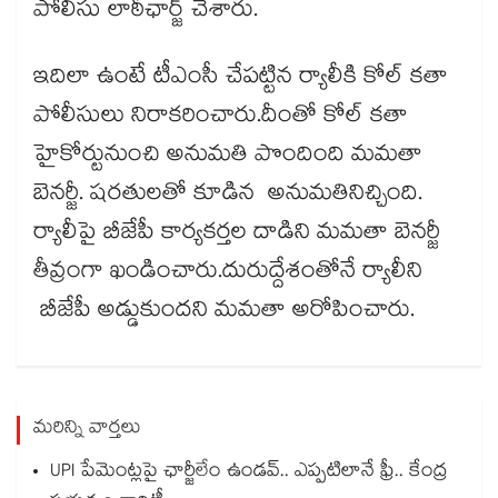
పోలీసు లాఠీఛార్జ్ చేశారు.
ఇదిలా ఉంటే టీఎంసీ చేపట్టిన ర్యాలీకి కోల్ కతా
పోలీసులు నిరాకరించారు.దీంతో కోల్ కతా
హైకోర్టునుంచి అనుమతి పొందింది మమతా
బెనర్జీ. షరతులతో కూడిన అనుమతినిచ్చింది.
ర్యాలీపై బీజేపీ కార్యకర్తల దాడిని మమతా బెనర్జీ
తీవ్రంగా ఖండించారు.దురుద్దేశంతోనే ర్యాలీని
బీజేపీ అడ్డుకుందని మమతా అరోపించారు.
మరిన్ని వార్తలు
UPI పేమెంట్లపై ఛార్జీలేం ఉండవ్.. ఎప్పటిలానే ఫ్రీ.. కేంద్ర