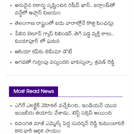
అరుదైన రికార్డు సృష్టించిన రషీద్ ఖాన్.. ఐర్లాండ్‌తో
వన్డేలో అఫ్గాన్ విజయం
తెలంగాణ రాష్ట్రంలో ఐదు వారాల్లోనే కొత్త పింఛన్లు!
పేలిన బెలూన్‌ గ్యాస్‌ సిలిండర్‌..తెగి పడ్డ వ్యక్తి కాలు..
మియాపూర్ లో ఘటన
ఆసియా కప్‌‌కు జెమీమా డౌటే
అగధతో గుర్తింపు వస్తుందని భావిస్తున్నా: శ్రవణ్ రెడ్డి
Most Read News
ఎగిరే ఎలక్ట్రిక్ వెహికల్ వచ్చేసింది.. ఇండియన్ యువ
ఇంజనీరు తయారు చేశాడు.. టెస్ట్ సక్సెస్ అయింది
దివంగత మాజీ ఎమ్మెల్యే పెద్ద సుదర్శన్ రెడ్డి కుటుంబానికి
BRS భారీ ఆర్థిక సాయం