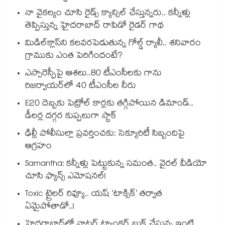
నా వైకల్యం చూసి రైడ్స్ క్యాన్సిల్ చేస్తున్నరు.. కన్నీళ్లు
తెప్పిస్తున్న హైదరాబాద్ రాపిడో రైడర్ గాథ
మిడిల్‌క్లాస్‌ని కలవరపెడుతున్న గోల్డ్ ర్యాలీ.. శనివారం
గ్రాముకు ఎంత పెరిగిందంటే?
ఎస్సారెస్పీపై ఆశలు..80 టీఎంసీలకు గాను
రిజర్వాయర్‌‌‌‌‌‌‌‌‌‌‌‌‌‌‌‌లో 40 టీఎంసీల నీరు
E20 దెబ్బకు పెట్రోల్ కార్లకు తగ్గిపోయిన డిమాండ్..
డీలర్ల దగ్గర కుప్పలుగా స్టాక్
ఢిల్లీ పోలీసుల్లా ప్రవర్తించకు: సెక్యూరిటీ సిబ్బందిపై
ఆగ్రహం
Samantha: కన్నీళ్లు పెట్టుకున్న సమంత.. వైరల్ వీడియో
చూసి ఫ్యాన్స్ ఎమోషనల్!
Toxic ట్రైలర్ రివ్యూ.. యష్ ‘టాక్సిక్’ తర్వాత
ఏమైపోతాడో..!
హైదరాబాద్⁪లో వాటర్ ట్యాంకర్ బుక్ చేస్తున్న ఇంటి