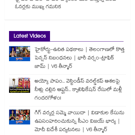
ఓనర్లకు ముఖ్య గమనిక
Latest Videos
హైకోర్టు-ఉచిత పథకాలు | తెలంగాణలో కొత్త
పెన్షన్ నిబంధనలు | భారీ వర్షం-ట్రాఫిక్
జామ్ | V6 తీన్మార్
అయ్యో పాపం.. వెస్టిండీస్ వరల్డ్‌కప్ ఆశలపై
నీళ్లు చల్లిన ఆఫ్ఘన్.. క్వాలిఫికేషన్ రేసులో మళ్లీ
గందరగోళం!
గిగ్ వర్కర్ల సమ్మె వాయిదా | విడాకుల కేసును
ఉపసంహరించుకున్న సీఎం విజయ్ భార్య |
మోదీ విదేశీ పర్యటనలు | V6 తీన్మార్