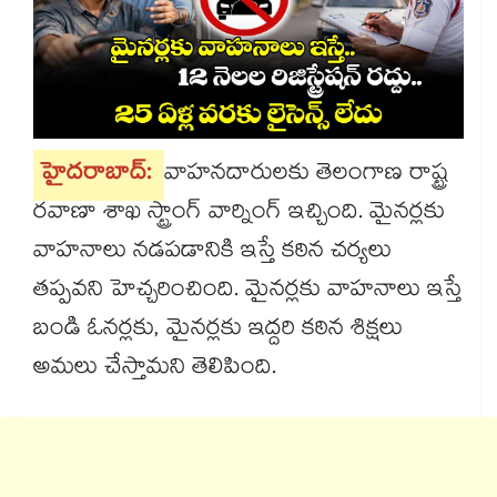
హైదరాబాద్:
వాహనదారులకు తెలంగాణ రాష్ట్ర
రవాణా శాఖ స్ట్రాంగ్ వార్నింగ్ ఇచ్చింది. మైనర్లకు
వాహనాలు నడపడానికి ఇస్తే కఠిన చర్యలు
తప్పవని హెచ్చరించింది. మైనర్లకు వాహనాలు ఇస్తే
బండి ఓనర్లకు, మైనర్లకు ఇద్దరి కఠిన శిక్షలు
అమలు చేస్తామని తెలిపింది.