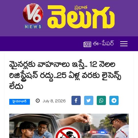
ఈ-పేపర్
మైనర్లకు వాహనాలు ఇస్తే.. 12 నెలల
రిజిస్ట్రేషన్ రద్దు..25 ఏళ్ల వరకు లైసెన్స్
లేదు
July 8, 2026
హైదరాబాద్