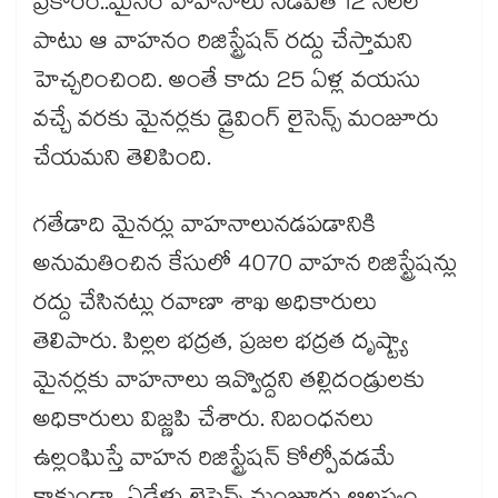
ప్రకారం..మైనర్ వాహనాలు నడిపితే 12 నెలల
పాటు ఆ వాహనం రిజిస్ట్రేషన్ రద్దు చేస్తామని
హెచ్చరించింది. అంతే కాదు 25 ఏళ్ల వయసు
వచ్చే వరకు మైనర్లకు డ్రైవింగ్ లైసెన్స్ మంజూరు
చేయమని తెలిపింది.
గతేడాది మైనర్లు వాహనాలునడపడానికి
అనుమతించిన కేసులో 4070 వాహన రిజిస్ట్రేషన్లు
రద్దు చేసినట్లు రవాణా శాఖ అధికారులు
తెలిపారు. పిల్లల భద్రత, ప్రజల భద్రత దృష్ట్యా
మైనర్లకు వాహనాలు ఇవ్వొద్దని తల్లిదండ్రులకు
అధికారులు విజ్ణపి చేశారు. నిబంధనలు
ఉల్లంఘిస్తే వాహన రిజిస్ట్రేషన్ కోల్పోవడమే