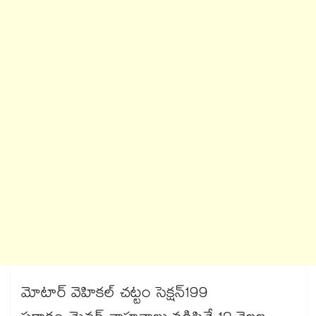
మోటార్ వెహికల్ చట్టం సెక్షన్199