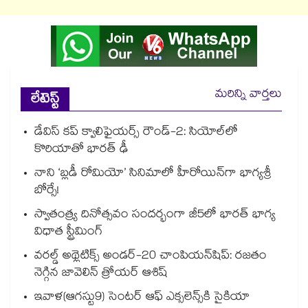
మరిన్ని వార్తలు
లేటెస్ట్
డేవిస్ కప్ క్వాలిఫైయర్స్ రౌండ్-2: సియోల్‌లో
కొరియాతో భారత్ ఢీ
నాని ‘బ్లడీ రోమియో’ సినిమాలో హీరోయిన్‌గా భాగ్యశ్రీ
బోర్సే!
స్వాతంత్ర్య దినోత్సవం సందర్భంగా జీ5లో భారత్ భాగ్య
విధాత స్ట్రీమింగ్
వరల్డ్ అథ్లెటిక్స్ అండర్-20 చాంపియన్‌షిప్: రజతం
నెగ్గిన జావెలిన్ త్రోయర్ ఆశిష్
ఇవాళ(ఆగస్టు9) సెంటర్‌‌ ఆఫ్‌‌ ఎక్సలెన్స్‌‌కి సైకియా