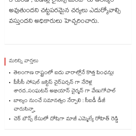
కాకుండా, ఏడేళ్లు లైసెన్స్ మంజూరు ఆలస్యం
అవుతుందని చట్టపరమైన చర్యలు ఎదుర్కోవాల్సి
వస్తుందని అధికారులు హెచ్చరించారు.
మరిన్ని వార్తలు
తెలంగాణ రాష్ట్రంలో ఐదు వారాల్లోనే కొత్త పింఛన్లు!
పీసీసీ సోషల్ జస్టిస్ చైర్‌‌‌‌పర్సన్‌‌‌‌ గా నేరెళ్ల
శారద..సంఘటన్ అభియాన్ చైర్మన్‌‌‌‌ గా వేణుగోపాల్‌‌‌‌
బాల్యం నుంచే సమానత్వం నేర్పాలి : సీఐడీ డీజీ
చారుసిన్హా
చెక్‌‌‌‌‌‌‌‌‌‌ బౌన్స్‌‌‌‌ కేసులో దోషిగా మాజీ ఎమ్మెల్యే రోహిత్‌‌‌‌ రెడ్డి