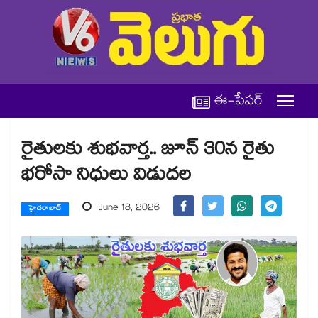
ఈ-పేపర్
రైతులకు శుభవార్త.. జూన్ 30న రైతు
భరోసా నిధులు విడుదల
June 18, 2026
హైదరాబాద్