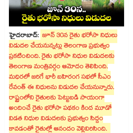
హైదరాబాద్:
జూన్ 30న రైతు భరోసా నిధులు
విడుదల చేయనున్నట్లు తెలంగాణ ప్రభుత్వం
ప్రకటించింది. రైతు భరోసా నిధుల విడుదలకు
తెలంగాణ మంత్రివర్గం ఆమోదం తెలిపింది.
మధిరలో జరిగే భారీ బహిరంగ సభలో సీఎం
రేవంత్ ఈ నిధులను విడుదల చేయనున్నారు.
రాష్ట్రంలోని రైతులకు పెట్టుబడి సాయంగా
అందించే రైతు భరోసా పథకం కింద మూడో
విడత నిధుల విడుదలకు ప్రభుత్వం సిద్ధం
కావడంతో రైతుల్లో ఆనందం వెల్లివిరిసింది.