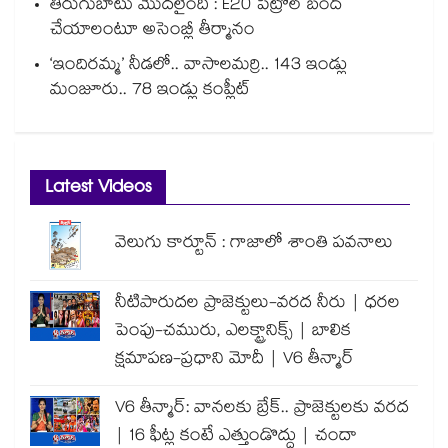
తిరుగుబాటు మొదలైంది : E20 పెట్రోల్ బంద్
చేయాలంటూ అసెంబ్లీ తీర్మానం
‘ఇందిరమ్మ’ నీడలో.. వాసాలమర్రి.. 143 ఇండ్లు
మంజూరు.. 78 ఇండ్లు కంప్లీట్
Latest Videos
వెలుగు కార్టూన్ : గాజాలో శాంతి పవనాలు
నీటిపారుదల ప్రాజెక్టులు-వరద నీరు | ధరల
పెంపు-చమురు, ఎలక్ట్రానిక్స్ | బాలిక
క్షమాపణ-ప్రధాని మోదీ | V6 తీన్మార్
V6 తీన్మార్: వానలకు బ్రేక్.. ప్రాజెక్టులకు వరద
| 16 ఫీట్ల కంటే ఎత్తుండొద్దు | చందా