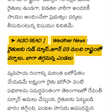
చేశారు. రాష్ట్రంలో మొత్తం 73 లక్షల మంది
రైతులు ఉండగా, విడతల వారీగా అందరికీ
సాయం అందించేలా ప్రభుత్వం చర్యలు
తీసుకుంటున్న విషయం విదితమే.
►ALSO READ |
Weather News :
రైతులకు గుడ్ న్యూస్..జూన్ 23 నుంచి రాష్ట్రంలో
వర్షాలు.. బాగా తగ్గనున్న ఎండలు
వ్యవసాయ రంగాన్ని మరింత బలోపేతం
చేయడమే లక్ష్యంగా రైతు భరోసా వంటి
పథకాలను సమర్థవంతంగా తెలంగాణలో రేవంత్
సర్కార్ అమలు చేస్తుంది. రైతులకు పెట్టుబడి
భారం తగ్గించి, పంటల సాగుకు అవసరమైన