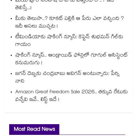
మియాపూర్ సంతోష్ దాబాకు వెళ్తుంటారా..? ఇది
తెలిస్తే...!
మీకు తెలుసా..? కూకట్ పల్లికి ఆ పేరు ఎలా వచ్చింది ?
ఇదీ అసలు ముచ్చట !
టీమిండియాకు షాకింగ్ న్యూస్: కెప్టెన్ శుభమన్ గిల్‎కు
గాయం
షాకింగ్ న్యూస్.. ఆండ్రాయిడ్ ఫోన్లలో గూగుల్ అసిస్టెంట్
కనుమరుగు !
జగన్ దెబ్బకు చంద్రబాబు అవిగన్ అంటున్నారు: పేర్ని
నాని
Amazon Great Freedom Sale 2026.. తక్కువ రేటుకు
వచ్చేవి ఇవే.. లిస్ట్ ఇదే !
Most Read News