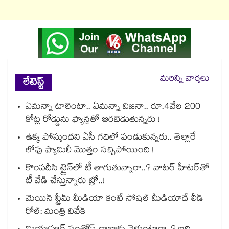
మరిన్ని వార్తలు
లేటెస్ట్
ఏమన్నా టాలెంటా.. ఏమన్నా విజనా.. రూ.4వేల 200
కోట్ల రోడ్డును ఫ్యాన్లతో ఆరబెడుతున్నరు !
ఉక్క పోస్తుందని ఏసీ గదిలో పండుకున్నరు.. తెల్లారే
లోపు ఫ్యామిలీ మొత్తం సచ్చిపోయింది !
కొంపదీసి ట్రైన్⁬లో టీ తాగుతున్నారా..? వాటర్ హీటర్⁭⁭తో
టీ వేడి చేస్తున్నారు బ్రో..!
మెయిన్ స్ట్రీమ్ మీడియా కంటే సోషల్ మీడియాదే లీడ్
రోల్: మంత్రి వివేక్