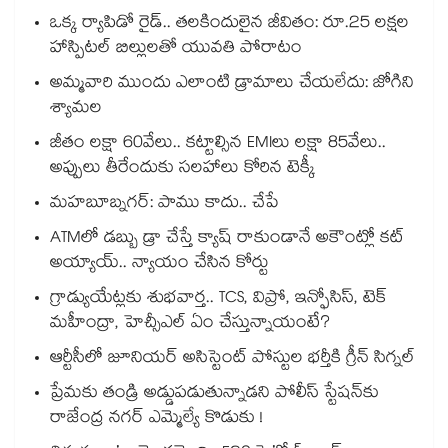
ఒక్క ర్యాపిడో రైడ్.. తలకిందులైన జీవితం: రూ.25 లక్షల
హాస్పిటల్ బిల్లులతో యువతి పోరాటం
అమ్మవారి ముందు ఎలాంటి డ్రామాలు చేయలేదు: జోగిని
శ్యామల
జీతం లక్షా 60వేలు.. కట్టాల్సిన EMIలు లక్షా 85వేలు..
అప్పులు తీరేందుకు సలహాలు కోరిన టెక్కీ
మహబూబ్నగర్: పాము కాదు.. చేపే
ATMలో డబ్బు డ్రా చేస్తే క్యాష్ రాకుండానే అకౌంట్లో కట్
అయ్యాయ్.. న్యాయం చేసిన కోర్టు
గ్రాడ్యుయేట్లకు శుభవార్త.. TCS, విప్రో, ఇన్ఫోసిస్, టెక్
మహీంద్రా, హెచ్సీఎల్ ఏం చేస్తున్నాయంటే?
ఆర్టీసీలో జూనియర్ అసిస్టెంట్‌‌ పోస్టుల భర్తీకి గ్రీన్‌‌ సిగ్నల్
ప్రేమకు తండ్రి అడ్డుపడుతున్నాడని పోలీస్ స్టేషన్⁪కు
రాజేంద్ర నగర్ ఎమ్మెల్యే కొడుకు !