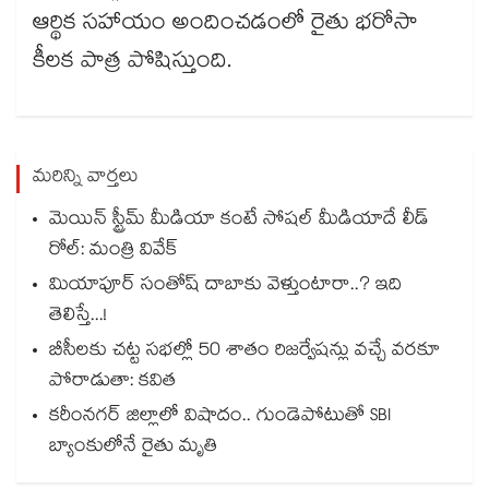
ఆర్థిక సహాయం అందించడంలో రైతు భరోసా
కీలక పాత్ర పోషిస్తుంది.
మరిన్ని వార్తలు
మెయిన్ స్ట్రీమ్ మీడియా కంటే సోషల్ మీడియాదే లీడ్
రోల్: మంత్రి వివేక్
మియాపూర్ సంతోష్ దాబాకు వెళ్తుంటారా..? ఇది
తెలిస్తే...!
బీసీలకు చట్ట సభల్లో 50 శాతం రిజర్వేషన్లు వచ్చే వరకూ
పోరాడుతా: కవిత
కరీంనగర్ జిల్లాలో విషాదం.. గుండెపోటుతో SBI
బ్యాంకులోనే రైతు మృతి