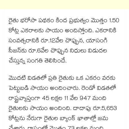
రైతు భరోసా పథకం కింద ప్రభుత్వం మొత్తం 1.50
కోట్ల ఎకరాలకు సాయం అందిస్తోంది. ఎకరానికి
సంవత్సరానికి రూ.12వేల చొప్పున, యాసంగి
సీజన్‌‌‌‌కు రూ.6వేల చొప్పున నిధులు విడుదల
చేస్తున్న సంగతి తెలిసిందే.
మొదటి విడతలో ప్రతి రైతుకు ఒక ఎకరం వరకు
పెట్టుబడి సాయం అందించారు. రెండో విడతలో
రాష్ట్రవ్యాప్తంగా 45 లక్షల 11 వేల 947 మంది
రైతులకు సాయం అందింది. దాదాపు రూ.5,653
కోట్లను నేరుగా రైతుల బ్యాంక్‌‌‌‌ ఖాతాల్లో జమ