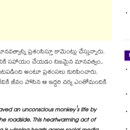
త్వాన్ని ప్రశంసిస్తూ కామెంట్లు చేస్తున్నారు.
నికి సహాయం చేయడం నిజమైన మానవత్వం..
బయటపడింది అంటూ ప్రశంసలు కురిపించారు.
కి జీవం పోసిన ఆ ఇద్దరి చర్య ఎంతోమందికి
ved an unconscious monkey's life by
he roadside. This heartwarming act of