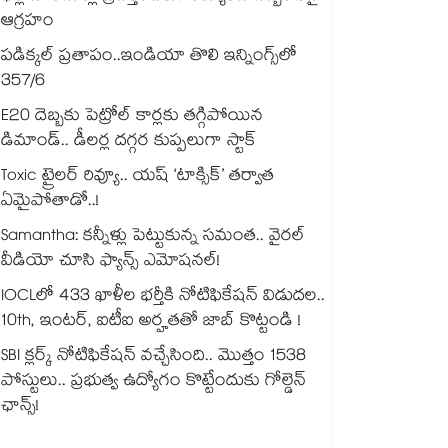
ఆగ్రహం
పడిక్కల్‌‌ ప్రతాపం..ఇండియా తొలి ఇన్నింగ్స్‌‌లో
357/6
E20 దెబ్బకు పెట్రోల్ కార్లకు తగ్గిపోయిన
డిమాండ్.. డీలర్ల దగ్గర కుప్పలుగా స్టాక్
Toxic ట్రైలర్ రివ్యూ.. యష్ ‘టాక్సిక్’ తర్వాత
ఏమైపోతాడో..!
Samantha: కన్నీళ్లు పెట్టుకున్న సమంత.. వైరల్
వీడియో చూసి ఫ్యాన్స్ ఎమోషనల్!
IOCLలో 433 ఖాళీల భర్తీకి నోటిఫికేషన్ విడుదల..
10th, ఇంటర్, ఐటీఐ అర్హతతో జాబ్ కొట్టండి !
SBI క్లర్క్ నోటిఫికేషన్ వచ్చేసింది.. మొత్తం 1538
పోస్టులు.. ప్రభుత్వ ఉద్యోగం కొట్టేందుకు గోల్డెన్
ఛాన్స్!