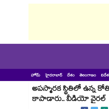
హోమ్
హైదరాబాద్
దేశం
తెలంగాణం
విదే
అపస్మారక స్థితిలో ఉన్న కోతి
కాపాడారు.. వీడియో వైరల్