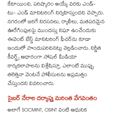
కేటాయించి, పరిష్కారం అయ్యే వరకు ఎండ్-
టు- ఎండ్ మానిటరింగ్ నిర్వహిస్తుందని చెప్పారు.
నగరంలో జరిగే నిరసనలు, ర్యాలీలు, మతపరమైన
ఊరేగింపులపై ముందస్తు నిఘా ఉంచేందుకు
ఈవెంట్ బేస్డ్ మానిటరింగ్ ఫీచర్​ను కూడా
ఇందులో పొందుపరిచినట్లు వెల్లడించారు. నిర్ణీత
కీవర్డ్స్ ఆధారంగా సోషల్ మీడియా
కార్యకలాపాలను విశ్లేషిస్తూ, ఎలాంటి ముప్పు
తలెత్తినా వెంటనే పోలీసులను అప్రమత్తం
చేస్తుందని వివరించారు.
సైబర్ నేరాల దర్యాప్తు మరింత వేగవంతం
అలాగే SOCMINT, OSINT వంటి ఆధునిక