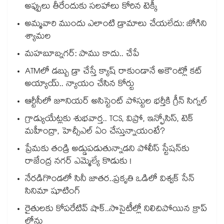
అప్పులు తీరేందుకు సలహాలు కోరిన టెక్కీ
అమ్మవారి ముందు ఎలాంటి డ్రామాలు చేయలేదు: జోగిని
శ్యామల
మహబూబ్నగర్: పాము కాదు.. చేపే
ATMలో డబ్బు డ్రా చేస్తే క్యాష్ రాకుండానే అకౌంట్లో కట్
అయ్యాయ్.. న్యాయం చేసిన కోర్టు
ఆర్టీసీలో జూనియర్ అసిస్టెంట్‌‌ పోస్టుల భర్తీకి గ్రీన్‌‌ సిగ్నల్
గ్రాడ్యుయేట్లకు శుభవార్త.. TCS, విప్రో, ఇన్ఫోసిస్, టెక్
మహీంద్రా, హెచ్సీఎల్ ఏం చేస్తున్నాయంటే?
ప్రేమకు తండ్రి అడ్డుపడుతున్నాడని పోలీస్ స్టేషన్⁪కు
రాజేంద్ర నగర్ ఎమ్మెల్యే కొడుకు !
నేరడిగొండలో సినీ జాతర..ప్రకృతి ఒడిలో విశ్వక్ సేన్
సినిమా షూటింగ్
రైతులకు కోపరేటివ్ షాక్..సొసైటీల్లో నిలిచిపోయిన క్రాప్
లోన్లు