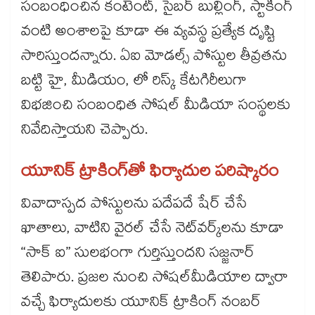
సంబంధించిన కంటెంట్, సైబర్ బుల్లింగ్, స్టాకింగ్
వంటి అంశాలపై కూడా ఈ వ్యవస్థ ప్రత్యేక దృష్టి
సారిస్తుందన్నారు. ఏఐ మోడల్స్ పోస్టుల తీవ్రతను
బట్టి హై, మీడియం, లో రిస్క్ కేటగిరీలుగా
విభజించి సంబంధిత సోషల్ మీడియా సంస్థలకు
నివేదిస్తాయని చెప్పారు.
యూనిక్ ట్రాకింగ్​తో ఫిర్యాదుల పరిష్కారం
వివాదాస్పద పోస్టులను పదేపదే షేర్ చేసే
ఖాతాలు, వాటిని వైరల్ చేసే నెట్​వర్క్​లను కూడా
“సాక్ ఐ” సులభంగా గుర్తిస్తుందని సజ్జనార్
తెలిపారు. ప్రజల నుంచి సోషల్​మీడియాల ద్వారా
వచ్చే ఫిర్యాదులకు యూనిక్ ట్రాకింగ్ నంబర్