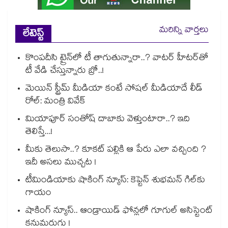
మరిన్ని వార్తలు
లేటెస్ట్
కొంపదీసి ట్రైన్⁬లో టీ తాగుతున్నారా..? వాటర్ హీటర్⁭⁭తో
టీ వేడి చేస్తున్నారు బ్రో..!
మెయిన్ స్ట్రీమ్ మీడియా కంటే సోషల్ మీడియాదే లీడ్
రోల్: మంత్రి వివేక్
మియాపూర్ సంతోష్ దాబాకు వెళ్తుంటారా..? ఇది
తెలిస్తే...!
మీకు తెలుసా..? కూకట్ పల్లికి ఆ పేరు ఎలా వచ్చింది ?
ఇదీ అసలు ముచ్చట !
టీమిండియాకు షాకింగ్ న్యూస్: కెప్టెన్ శుభమన్ గిల్‎కు
గాయం
షాకింగ్ న్యూస్.. ఆండ్రాయిడ్ ఫోన్లలో గూగుల్ అసిస్టెంట్
కనుమరుగు !