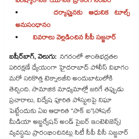
పరిష్కారానికి ‘యూనిక్ ట్రాకింగ్ నంబర్’
దర్యాప్తునకు ఆధునిక టూల్స్
అనుసంధానం
వివరాలు వెల్లడించిన సీపీ సజ్జనార్
బషీర్​బాగ్, వెలుగు:
నగరంలో శాంతిభద్రతల
పరిరక్షణే ధ్యేయంగా హైదరాబాద్ పోలీస్ విభాగం
మరో సరికొత్త టెక్నాలజీని అందుబాటులోకి
తెచ్చింది. సామాజిక మాధ్యమాల్లో జరిగే తప్పుడు
ప్రచారాలు, విద్వేష పూరిత పోస్టులపై నిఘా
పెట్టేందుకు ఏఐ ఆధారిత “సాక్ ఐ”(సోషల్
మీడియా అబ్జర్వేషన్ అండ్ సైబర్ ఇంటెలిజెన్స్)
వ్యవస్థను ప్రారంభించినట్లు సిటీ సీపీ వీసీ సజ్జనార్