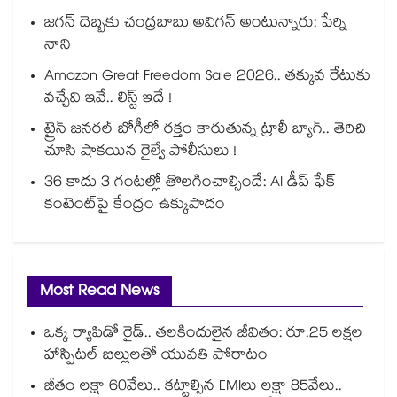
జగన్ దెబ్బకు చంద్రబాబు అవిగన్ అంటున్నారు: పేర్ని
నాని
Amazon Great Freedom Sale 2026.. తక్కువ రేటుకు
వచ్చేవి ఇవే.. లిస్ట్ ఇదే !
ట్రైన్ జనరల్ బోగీలో రక్తం కారుతున్న ట్రాలీ బ్యాగ్.. తెరిచి
చూసి షాకయిన రైల్వే పోలీసులు !
36 కాదు 3 గంటల్లో తొలగించాల్సిందే: AI డీప్ ఫేక్
కంటెంట్‎పై కేంద్రం ఉక్కుపాదం
Most Read News
ఒక్క ర్యాపిడో రైడ్.. తలకిందులైన జీవితం: రూ.25 లక్షల
హాస్పిటల్ బిల్లులతో యువతి పోరాటం
జీతం లక్షా 60వేలు.. కట్టాల్సిన EMIలు లక్షా 85వేలు..