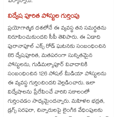
పేర్కొన్నారు.
విద్వేష పూరిత పోస్టుల గుర్తింపు
ప్రయోగాత్మక దశలోనే ఈ వ్యవస్థ తన సమర్థతను
నిరూపించుకుందని సీపీ తెలిపారు. ఈ ఏడాది
పురానాపూల్ ఎక్స్ రోడ్ ఘటనకు సంబంధించిన
85 ద్వేషపూరిత, మతపరంగా సున్నితమైన
పోస్టులను, గుడిమల్కాపూర్ వివాదానికి
సంబంధించిన 126 సోషల్ మీడియా పోస్టులను
ఈ వ్యవస్థ గుర్తించిందని వెల్లడించారు. ఇలా
విద్వేషాలను ప్రేరేపించే వారిని సకాలంలో
గుర్తించడం సాధ్యమైందన్నారు. మహిళల భద్రత,
డ్రగ్స్ సరఫరా, చిన్నారులపై లైంగిక వేధింపులకు