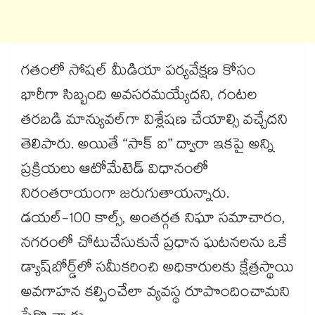
గతంలో సోషల్ మీడియా పర్యవేక్షణ కోసం
భారీగా సిబ్బంది అవసరమయ్యేదని, గంటల
తరబడి మాన్యువల్​గా విశ్లేషణ చేయాల్సి వచ్చేదని
తెలిపారు. అయితే “సాక్ ఐ” ద్వారా ఇకపై అన్ని
ప్రక్రియలు ఆటోమేటెడ్ విధానంలో
నిరంతరాయంగా జరుగుతాయన్నారు.
డయల్-100 కాల్స్, అంతర్గత నిఘా సమాచారం,
నగరంలో చోటుచేసుకునే ప్రధాన ఘటనలను ఒకే
డ్యాష్​బోర్డ్​లో సమీకరించి అధికారులకు క్షేత్రస్థాయి
అవగాహన కల్పించేలా వ్యవస్థ రూపొందించామని