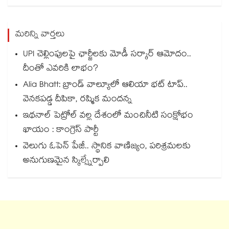
మరిన్ని వార్తలు
UPI చెల్లింపులపై ఛార్జీలకు మోడీ సర్కార్ ఆమోదం..
దీంతో ఎవరికి లాభం?
Alia Bhatt: బ్రాండ్ వాల్యూలో ఆలియా భట్ టాప్..
వెనకపడ్డ దీపికా, రష్మిక మందన్న
ఇథనాల్ పెట్రోల్ వల్ల దేశంలో మంచినీటి సంక్షోభం
ఖాయం : కాంగ్రెస్ పార్టీ
వెలుగు ఓపెన్ పేజీ.. స్థానిక వాణిజ్యం, పరిశ్రమలకు
అనుగుణమైన స్కిల్స్నేర్పాలి