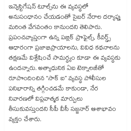
ఇన్వెస్టిగేషన్ టూల్స్​ను ఈ వ్యవస్థలో
అనుసంధానం చేయడంతో సైబర్ నేరాల దర్యాప్తు
మరింత వేగవంతం కానుందని తెలిపారు.
ప్రపంచవ్యాప్తంగా ఉన్న పబ్లిక్ ప్రొఫైల్స్, కీవర్డ్స్
ఆధారంగా ప్రజాభిప్రాయాలను, వివిధ కథనాలను
తక్షణమే విశ్లేషించే సామర్థ్యం కూడా ఈ వ్యవస్థకు
ఉందన్నారు. అత్యాధునిక ఏఐ టెక్నాలజీతో
రూపొందించిన “సాక్ ఐ” వ్యవస్థ పోలీసుల
పనిభారాన్ని తగ్గించడమే కాకుండా, నేర
నివారణలో విప్లవాత్మక మార్పులు
తీసుకువస్తుందని సీపీ వీసీ సజ్జనార్ ఆశాభావం
వ్యక్తం చేశారు.