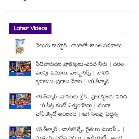
Latest Videos
వెలుగు కార్టూన్ : గాజాలో శాంతి పవనాలు
నీటిపారుదల ప్రాజెక్టులు-వరద నీరు | ధరల
పెంపు-చమురు, ఎలక్ట్రానిక్స్ | బాలిక
క్షమాపణ-ప్రధాని మోదీ | V6 తీన్మార్
V6 తీన్మార్: వానలకు బ్రేక్.. ప్రాజెక్టులకు వరద
| 16 ఫీట్ల కంటే ఎత్తుండొద్దు | చందా
చోరీ..స్కిట్ అదిరింది | ఇగ సెలవు పెద్దన్న
V6 తీన్మార్ : వానలొచ్చే...రైతులు మురిసే... |
ముసురు పట్టిన పట్నం | ఇడియట్స్...అంధ