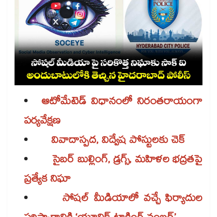
ఆటోమేటెడ్ విధానంలో నిరంతరాయంగా
పర్యవేక్షణ
వివాదాస్పద, విద్వేష పోస్టులకు చెక్
సైబర్ బుల్లింగ్, డ్రగ్స్, మహిళల భద్రతపై
ప్రత్యేక నిఘా
సోషల్ ​మీడియాలో వచ్చే ఫిర్యాదుల