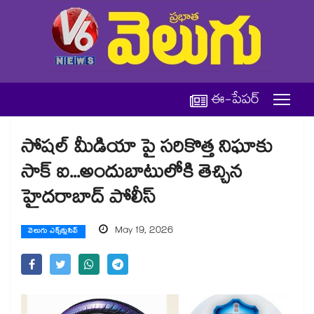
ఈ-పేపర్
సోషల్ మీడియా పై సరికొత్త నిఘాకు
సాక్ ఐ...అందుబాటులోకి తెచ్చిన
హైదరాబాద్ పోలీస్
May 19, 2026
వెలుగు ఎక్స్‌క్లుసివ్