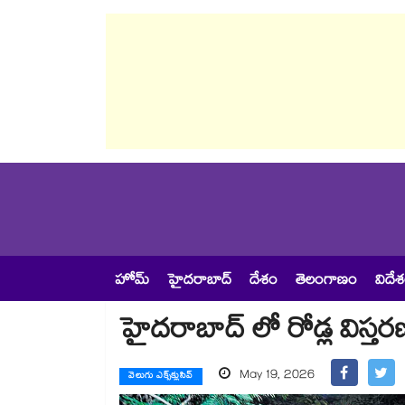
హోమ్
హైదరాబాద్
దేశం
తెలంగాణం
విదే
హైదరాబాద్ లో రోడ్ల విస్త
May 19, 2026
వెలుగు ఎక్స్‌క్లుసివ్