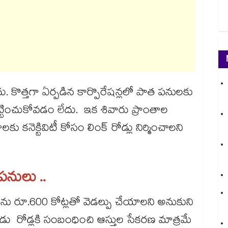
ు. కొత్తగా ఏర్పడిన కార్పొరేషన్లలో పాత పనులకు
్టించుకోవడం లేదు. ఇక శివారు ప్రాంతాల
 కనెక్టివిటీ కోసం లింక్ రోడ్లు నిర్మించాలని
పనులు ..
రోడ్లను రూ.600 కోట్లతో వెడల్పు చేయాలని అనుకుని
ు రోడ్లకి సంబంధించి ఆస్తుల సేకరణ మాత్రమే