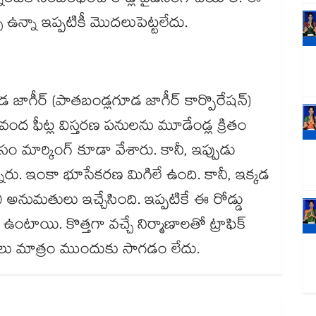
న్నింటికి సంబంధించి రోడ్ల వైడెనింగ్ చేయాలి. ఈ
ి ఉన్నా ఇప్పటికీ మొదలుపెట్టలేదు.
ూడ జాగీర్ (పాతబండ్లగూడ జాగీర్ కార్పొరేషన్)
ు వంద ఫీట్ల విస్తరణ పనులను మూడేండ్ల క్రితం
 మార్కింగ్ కూడా వేశారు. కానీ, ఇప్పుడు
రు. ఇంకా భూసేకరణ మిగిలే ఉంది. కానీ, ఇక్కడ
 అనుమతులు ఇచ్చేసింది. ఇప్పటికే ఈ రోడ్డు
టాయి. కొత్తగా వచ్చే నిర్మాణాలతో ట్రాఫిక్
నులు మాత్రం ముందుకు సాగడం లేదు.