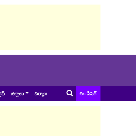
ైఫ్
జిల్లాలు
దర్వాజ
ఈ-పేపర్