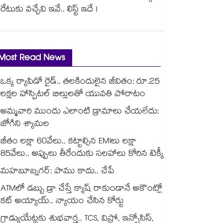
రేటుకు వచ్చేవి ఇవే.. లిస్ట్ ఇదే !
Most Read News
ఒక్క ర్యాపిడో రైడ్.. తలకిందులైన జీవితం: రూ.25
లక్షల హాస్పిటల్ బిల్లులతో యువతి పోరాటం
అమ్మవారి ముందు ఎలాంటి డ్రామాలు చేయలేదు:
జోగిని శ్యామల
జీతం లక్షా 60వేలు.. కట్టాల్సిన EMIలు లక్షా
85వేలు.. అప్పులు తీరేందుకు సలహాలు కోరిన టెక్కీ
మహబూబ్నగర్: పాము కాదు.. చేపే
ATMలో డబ్బు డ్రా చేస్తే క్యాష్ రాకుండానే అకౌంట్లో
కట్ అయ్యాయ్.. న్యాయం చేసిన కోర్టు
గ్రాడ్యుయేట్లకు శుభవార్త.. TCS, విప్రో, ఇన్ఫోసిస్,