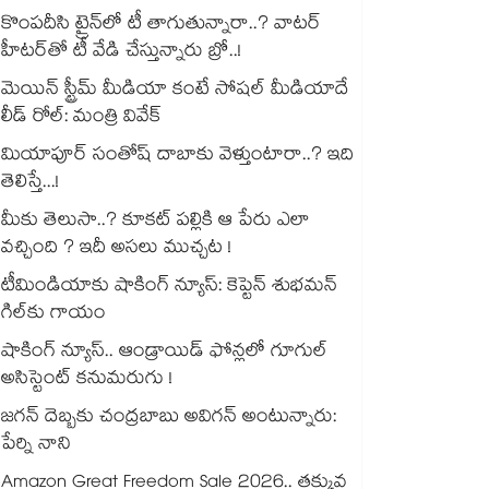
కొంపదీసి ట్రైన్⁬లో టీ తాగుతున్నారా..? వాటర్
హీటర్⁭⁭తో టీ వేడి చేస్తున్నారు బ్రో..!
మెయిన్ స్ట్రీమ్ మీడియా కంటే సోషల్ మీడియాదే
లీడ్ రోల్: మంత్రి వివేక్
మియాపూర్ సంతోష్ దాబాకు వెళ్తుంటారా..? ఇది
తెలిస్తే...!
మీకు తెలుసా..? కూకట్ పల్లికి ఆ పేరు ఎలా
వచ్చింది ? ఇదీ అసలు ముచ్చట !
టీమిండియాకు షాకింగ్ న్యూస్: కెప్టెన్ శుభమన్
గిల్‎కు గాయం
షాకింగ్ న్యూస్.. ఆండ్రాయిడ్ ఫోన్లలో గూగుల్
అసిస్టెంట్ కనుమరుగు !
జగన్ దెబ్బకు చంద్రబాబు అవిగన్ అంటున్నారు:
పేర్ని నాని
Amazon Great Freedom Sale 2026.. తక్కువ