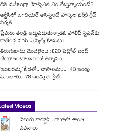
టెక్ మహీంద్రా, హెచ్సీఎల్ ఏం చేస్తున్నాయంటే?
ఆర్టీసీలో జూనియర్ అసిస్టెంట్‌‌ పోస్టుల భర్తీకి గ్రీన్‌‌
సిగ్నల్
ప్రేమకు తండ్రి అడ్డుపడుతున్నాడని పోలీస్ స్టేషన్⁪కు
రాజేంద్ర నగర్ ఎమ్మెల్యే కొడుకు !
తిరుగుబాటు మొదలైంది : E20 పెట్రోల్ బంద్
చేయాలంటూ అసెంబ్లీ తీర్మానం
‘ఇందిరమ్మ’ నీడలో.. వాసాలమర్రి.. 143 ఇండ్లు
మంజూరు.. 78 ఇండ్లు కంప్లీట్
Latest Videos
వెలుగు కార్టూన్ : గాజాలో శాంతి
పవనాలు