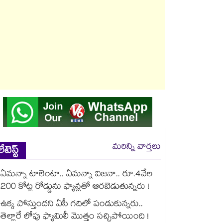
మరిన్ని వార్తలు
లేటెస్ట్
ఏమన్నా టాలెంటా.. ఏమన్నా విజనా.. రూ.4వేల
200 కోట్ల రోడ్డును ఫ్యాన్లతో ఆరబెడుతున్నరు !
ఉక్క పోస్తుందని ఏసీ గదిలో పండుకున్నరు..
తెల్లారే లోపు ఫ్యామిలీ మొత్తం సచ్చిపోయింది !