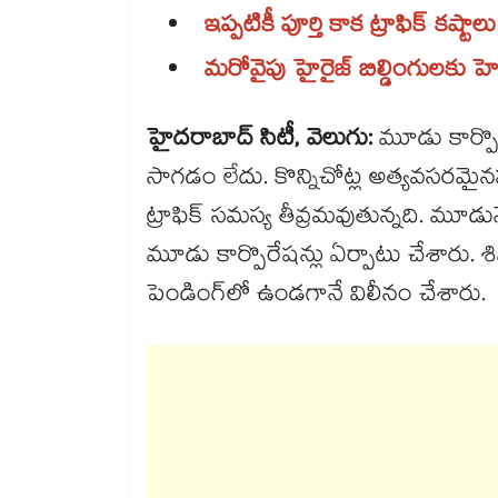
ఇప్పటికీ పూర్తి కాక ట్రాఫిక్​ కష్టాల
మరోవైపు హైరైజ్ బిల్డింగులకు హ
హైదరాబాద్ సిటీ, వెలుగు:
మూడు కార్పొర
సాగడం లేదు. కొన్నిచోట్ల అత్యవసరమైన
ట్రాఫిక్ సమస్య తీవ్రమవుతున్నది. మూడు
మూడు కార్పొరేషన్లు ఏర్పాటు చేశారు. శి
పెండింగ్​లో ఉండగానే విలీనం చేశారు.