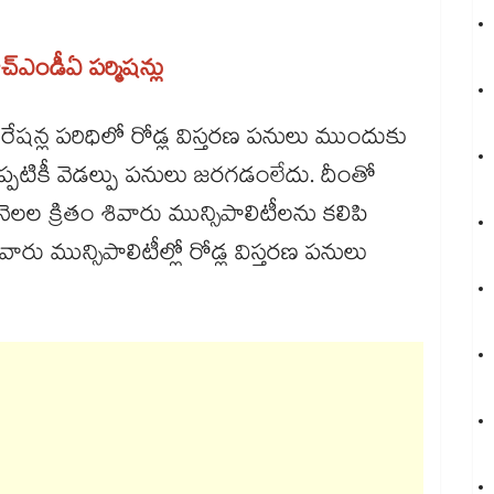
ు
ెచ్ఎండీఏ పర్మిషన్లు
ేషన్ల పరిధిలో రోడ్ల విస్తరణ పనులు ముందుకు
ప్పటికీ వెడల్పు పనులు జరగడంలేదు. దీంతో
నెలల క్రితం శివారు మున్సిపాలిటీలను కలిపి
వారు మున్సిపాలిటీల్లో రోడ్ల విస్తరణ పనులు