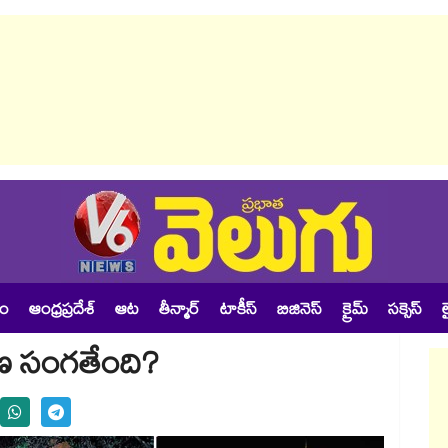
శం
ఆంధ్రప్రదేశ్
ఆట
తీన్మార్
టాకీస్
బిజినెస్
క్రైమ్
సక్సెస్
ల
రణ సంగతేంది?