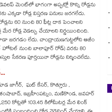
 డెవలప్ మెంట్​లో భాగంగా అప్పట్లో కొన్ని రోడ్లను
రకు ఎక్కడా రోడ్ల విస్తరణ పనులు జరగలేదు.
రోడ్లను 60 నుంచి 80 ఫీట్ల దాక పెంచాలని
 మేర రోడ్ల వెడల్పు చేయాలని నిర్ణయించింది.
ని కూడా జరగడం లేదు. చాంద్రాయణగుట్టలోని ఆజీం
బ్ హోటల్ నుంచి బాలాపూర్ రోడ్) వరకు 80
స్తుల సేకరణ పూర్తయినా రోడ్లను నిర్మించలేదు.
..
ూడ జాగీర్, ఘట్ కేసర్, కొత్తూరు ,
 శంషాబాద్, ఇబ్రహీంపట్నం, మణికొండ, జవహర్
 1,250 కోట్లతో 103.45 కిలోమీటర్ల మేర లింక్