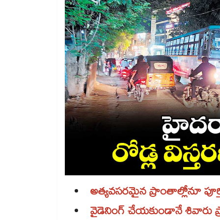
అత్యవసరమైన ప్రాంతాల్లోనూ పూర్త
వైడెనింగ్​ చేయకుండానే శివారు 