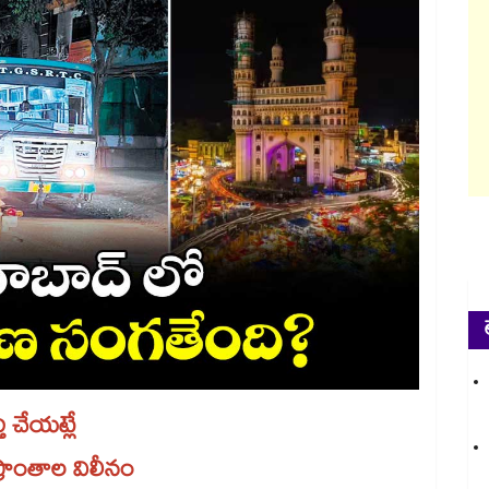
ి చేయట్లే
ప్రాంతాల విలీనం