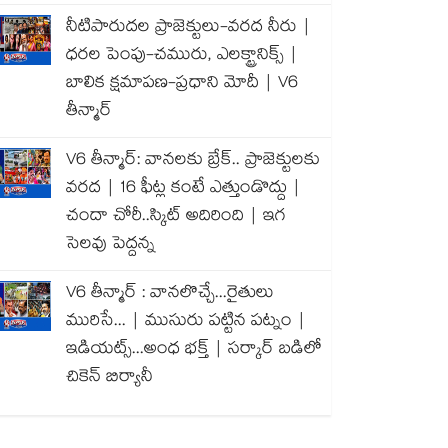
నీటిపారుదల ప్రాజెక్టులు-వరద నీరు |
ధరల పెంపు-చమురు, ఎలక్ట్రానిక్స్ |
బాలిక క్షమాపణ-ప్రధాని మోదీ | V6
తీన్మార్
V6 తీన్మార్: వానలకు బ్రేక్.. ప్రాజెక్టులకు
వరద | 16 ఫీట్ల కంటే ఎత్తుండొద్దు |
చందా చోరీ..స్కిట్ అదిరింది | ఇగ
సెలవు పెద్దన్న
V6 తీన్మార్ : వానలొచ్చే...రైతులు
మురిసే... | ముసురు పట్టిన పట్నం |
ఇడియట్స్...అంధ భక్త్ | సర్కార్ బడిలో
చికెన్ బిర్యానీ