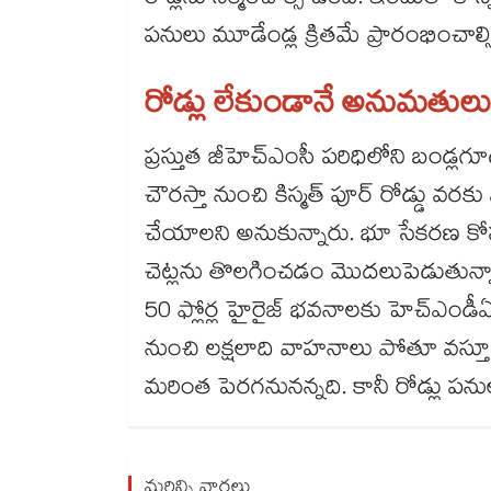
రోడ్లను నిర్మించాల్సి ఉంది. ఇందులో కొ
పనులు మూడేండ్ల క్రితమే ప్రారంభించాల్స
రోడ్లు లేకుండానే అనుమతులు
ప్రస్తుత జీహెచ్ఎంసీ పరిధిలోని బండ్లగ
చౌరస్తా నుంచి కిస్మత్ పూర్ రోడ్డు వరక
చేయాలని అనుకున్నారు. భూ సేకరణ కోసం
చెట్లను తొలగించడం మొదలుపెడుతున్నా
50 ఫ్లోర్ల హైరైజ్ భవనాలకు హెచ్ఎండీఏ
నుంచి లక్షలాది వాహనాలు పోతూ వస్తూ ఉం
మరింత పెరగనునన్నది. కానీ రోడ్లు ప
మరిన్ని వార్తలు