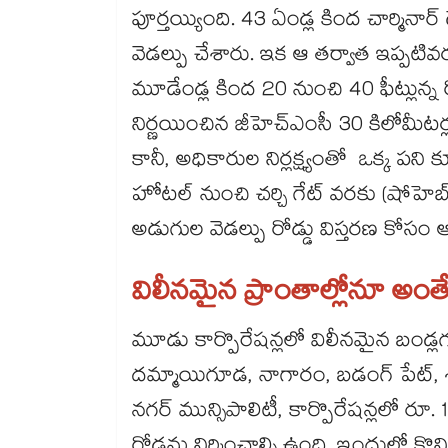
పూర్తయ్యింది. 43 ఏండ్ల కింద చార్మినార్
వెడల్పు చేశారు. ఇక ఆ తర్వాత ఇప్పటివ
మూడేండ్ల కింద 20 నుంచి 40 ఫీట్లున్న 
నిర్ణయించిన జీహెచ్ఎంసీ 30 కిలోమీటర్ల
కానీ, అధికారుల నిర్లక్ష్యంతో ఒక్క ప
హోటల్ నుంచి చర్చి గేట్ వరకు (షోహె
అడుగుల వెడల్పు రోడ్డు విస్తరణ కోసం ఆ
విలీనమైన ప్రాంతాల్లోనూ అంతే.
మూడు కార్పొరేషన్లలో విలీనమైన బండ్లగ
దమ్మాయిగూడ, నాగారం, బడంగ్ పేట్,
నగర్ మున్సిపాలిటీ, కార్పొరేషన్లలో రూ.