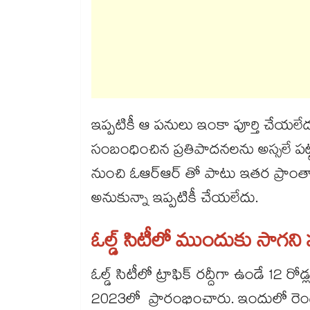
ఇప్పటికీ ఆ పనులు ఇంకా పూర్తి చేయలేద
సంబంధించిన ప్రతిపాదనలను అస్సలే పట
నుంచి ఓఆర్ఆర్ తో పాటు ఇతర ప్రాంతాలకు
అనుకున్నా ఇప్పటికీ చేయలేదు.
ఓల్డ్ సిటీలో ముందుకు సాగని 
ఓల్డ్ సిటీలో ట్రాఫిక్ రద్దీగా ఉండే 12 
2023లో ప్రారంభించారు. ఇందులో రెండ