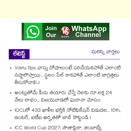
మరిన్ని వార్తలు
లేటెస్ట్
Vastu Tips: వాస్తు దోషాలుంటే సరిచేయకపోతే ఎలాంటి
నష్టాలొస్తాయి.. స్థలం సేల్ కాకపోతే ఎలాంటి జాగ్రత్తలు
తీసుకోవాలి..!
అంట్లుతోమే పీచు తయారు చేస్తే నెలకు రూ.లక్ష 24
వేలు లాభం.. విజయవాడలో ఘరానా మోసం
IOCLలో 433 ఖాళీల భర్తీకి నోటిఫికేషన్ విడుదల.. 10th,
ఇంటర్, ఐటీఐ అర్హతతో జాబ్ కొట్టండి !
ICC World Cup 2027: సౌతాఫ్రికా, జింబాబ్వే,