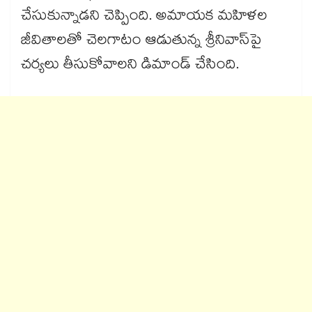
చేసుకున్నాడని చెప్పింది. అమాయక మహిళల
జీవితాలతో చెలగాటం ఆడుతున్న శ్రీనివాస్​పై
చర్యలు తీసుకోవాలని డిమాండ్ చేసింది.