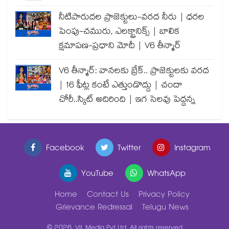
నీటిపారుదల ప్రాజెక్టులు-వరద నీరు | ధరల
పెంపు-చమురు, ఎలక్ట్రానిక్స్ | బాలిక
క్షమాపణ-ప్రధాని మోదీ | V6 తీన్మార్
V6 తీన్మార్: వానలకు బ్రేక్.. ప్రాజెక్టులకు వరద
| 16 ఫీట్ల కంటే ఎత్తుండొద్దు | చందా
చోరీ..స్కిట్ అదిరింది | ఇగ సెలవు పెద్దన్న
Facebook
Twitter
Instagram
YouTube
WhatsApp
Home
Contact Us
Privacy Policy
Grievance Redressal
Telugu News
© 2026, VIL Media Pvt Ltd. All rights reserved