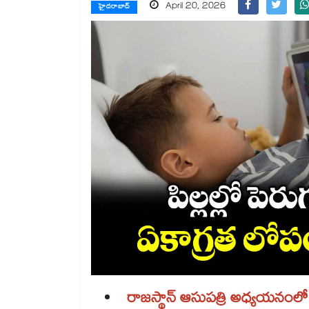
April 20, 2026
హైదరాబాద్
రాజస్థాన్ ఆసుపత్రి అధ్యయనంలో వ