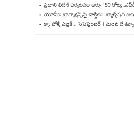
ప్రధాని విదేశీ పర్యటనల ఖర్చు 180 కోట్లు..ఎఫ్‌‌‌
యూపీఐ ట్రాన్సాక్షన్స్‌‌‌‌‌‌‌‌‌‌‌‌‌‌‌‌పై చార్జీలు!..ట్యాక్సేష
క్యా బోల్తీ పబ్లిక్ .. సెసెప్టెంబర్ 1 నుంచి దేశవ్యాప్తంగా స