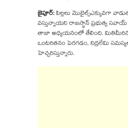
జైపూర్:
పిల్లలు మొబైల్స్​ఎక్కువగా వాడ
వస్తున్నాయని రాజస్థాన్ ప్రభుత్వ సవాయ్
తాజా అధ్యయనంలో తేలింది. మితిమీరిన స్క
ఒంటరితనం పెరగడం, నిద్రలేమి సమస్యల
హెచ్చరిస్తున్నారు.