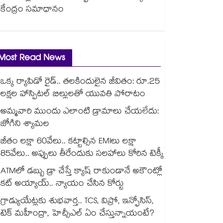
కేంద్రం సమాధానం
Most Read News
ఒక్క ర్యాపిడో రైడ్.. తలకిందులైన జీవితం: రూ.25
లక్షల హాస్పిటల్ బిల్లులతో యువతి పోరాటం
అమ్మవారి ముందు ఎలాంటి డ్రామాలు చేయలేదు:
జోగిని శ్యామల
జీతం లక్షా 60వేలు.. కట్టాల్సిన EMIలు లక్షా
85వేలు.. అప్పులు తీరేందుకు సలహాలు కోరిన టెక్కీ
ATMలో డబ్బు డ్రా చేస్తే క్యాష్ రాకుండానే అకౌంట్లో
కట్ అయ్యాయ్.. న్యాయం చేసిన కోర్టు
గ్రాడ్యుయేట్లకు శుభవార్త.. TCS, విప్రో, ఇన్ఫోసిస్,
టెక్ మహీంద్రా, హెచ్సీఎల్ ఏం చేస్తున్నాయంటే?