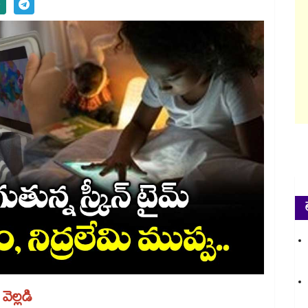
ెల్లడి