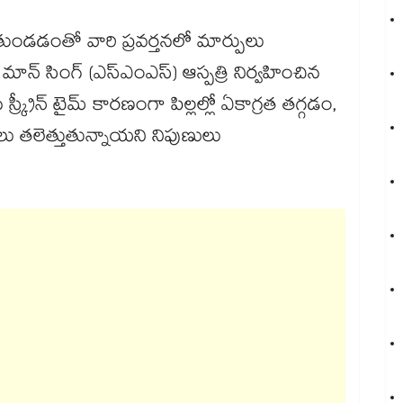
ుతుండడంతో వారి ప్రవర్తనలో మార్పులు
 మాన్ సింగ్ (ఎస్ఎంఎస్) ఆస్పత్రి నిర్వహించిన
్రీన్ టైమ్ కారణంగా పిల్లల్లో ఏకాగ్రత తగ్గడం,
ు తలెత్తుతున్నాయని నిపుణులు