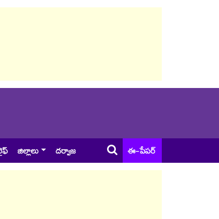
ైఫ్
జిల్లాలు
దర్వాజ
ఈ-పేపర్