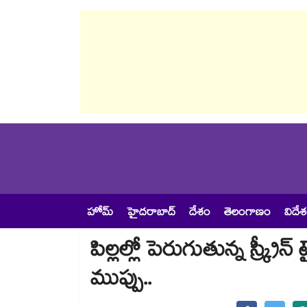
హోమ్
హైదరాబాద్
దేశం
తెలంగాణం
విదే
పిల్లల్లో పెరుగుతున్న స్క్రీన
ముప్పు..