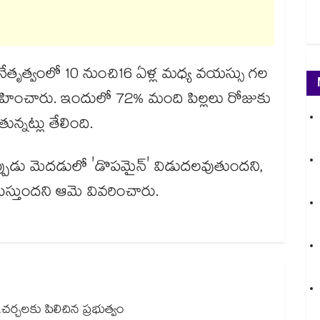
న్ నేతృత్వంలో 10 నుంచి16 ఏళ్ల మధ్య వయస్సు గల
వహించారు. ఇందులో 72% మంది పిల్లలు రోజుకు
్నట్లు తేలింది.
్పుడు మెదడులో 'డొపమైన్' విడుదలవుతుందని,
ేపిస్తుందని ఆమె వివరించారు.
.చర్చలకు పిలిచిన ప్రభుత్వం