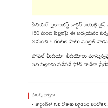
సీనియర్ సైకాలజిస్ట్ డాక్టర్ జయశ్రీ జై
150 మంది పిల్లలపై ఈ అధ్యయనం నిర్
3 నుంచి 6 గంటల పాటు మొబైల్ వాడుతున
సోషల్ మీడియా, వీడియోలు చూస్తున్నప
ఇది పిల్లలను పదేపదే ఫోన్ వాడేలా ప్రేర
మరిన్ని వార్తలు
జార్ఖండ్‌‌‌‌లో 13వ రోజుకు స్టూడెంట్ల ఆందోళన.