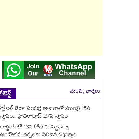
మరిన్ని వార్తలు
లేటెస్ట్
గ్లోబల్ డేటా సెంటర్ల జాబితాలో ముంబై 15వ
స్థానం.. హైదరాబాద్ 27వ స్థానం
జార్ఖండ్‌‌‌‌లో 13వ రోజుకు స్టూడెంట్ల
ఆందోళన..చర్చలకు పిలిచిన ప్రభుత్వం