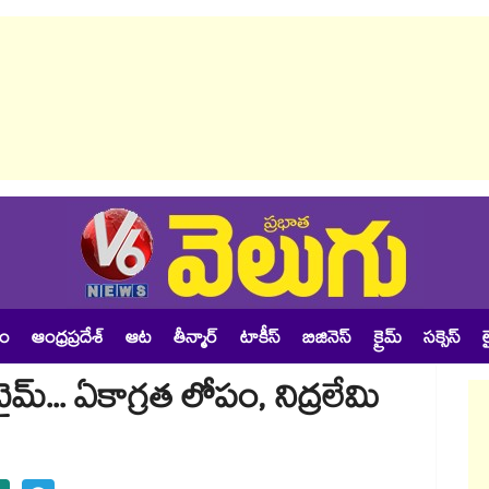
శం
ఆంధ్రప్రదేశ్
ఆట
తీన్మార్
టాకీస్
బిజినెస్
క్రైమ్
సక్సెస్
ల
్ టైమ్... ఏకాగ్రత లోపం, నిద్రలేమి