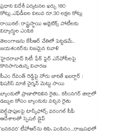
ప్రధాని విదేశీ పర్యటనల ఖర్చు 180
కోట్లు..ఎఫ్‌‌‌‌‌‌‌‌డీఐల విలువ రూ.30 లక్షల కోట్లు
రాయికల్: రాష్ట్రస్థాయి అథ్లెటిక్స్ పోటీలకు
విద్యార్థుల ఎంపిక
తెలంగాణను కేసీఆర్‌‌ చేతిలో పెట్టడమే..
జయశంకర్‌‌కు నిజమైన నివాళి
హైదరాబాద్ సిటీ: ఫేక్ ఫైర్ ఎన్‌వోసీలపై
కొనసాగుతున్న విచారణ
సీఎం రేవంత్ రెడ్డిపై నోరు జారితే ఖబర్దార్ :
ఫిషరీస్ మాజీ చైర్మన్ మెట్టు సాయి
బ్యాంకులో ప్రాణాలొదిలిన రైతు.. కరీంనగర్ జిల్లాలో
డబ్బుల కోసం బ్యాంకుకు వచ్చిన రైతు
బెల్ట్‌‌‌‌‌‌‌‌‌‌‌‌‌‌‌‌‌‌‌‌‌‌‌‌‌‌‌‌‌‌‌‌షాపులపై టాస్క్‌‌‌‌‌‌‌‌‌‌‌‌‌‌‌‌‌‌‌‌‌‌‌‌‌‌‌‌‌‌‌‌ఫోర్స్ వరంగల్‌‌‌‌‌‌‌‌‌‌‌‌‌‌‌‌‌‌‌‌‌‌‌‌‌‌‌‌‌‌‌‌ సీపీ
ఆదేశాలతో స్పెషల్ డ్రైవ్‌‌‌‌‌‌‌‌‌‌‌‌‌‌‌‌‌‌‌‌‌‌‌‌‌‌‌‌‌‌‌‌
‘బనకచర్ల’ టీవోఆర్‌‌‌‌‌‌‌‌ను తిప్పి పంపినం...రాజ్యసభలో