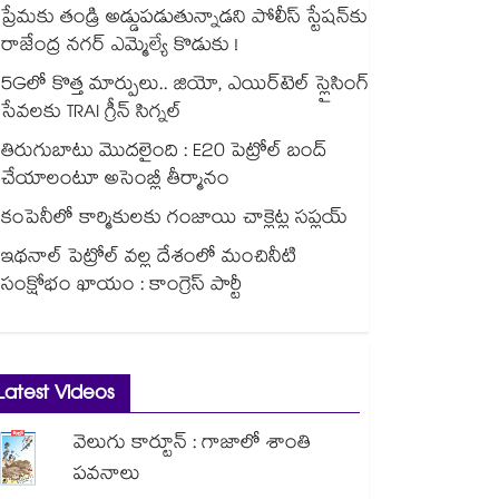
ప్రేమకు తండ్రి అడ్డుపడుతున్నాడని పోలీస్ స్టేషన్⁪కు
రాజేంద్ర నగర్ ఎమ్మెల్యే కొడుకు !
5Gలో కొత్త మార్పులు.. జియో, ఎయిర్‌టెల్ స్లైసింగ్
సేవలకు TRAI గ్రీన్ సిగ్నల్
తిరుగుబాటు మొదలైంది : E20 పెట్రోల్ బంద్
చేయాలంటూ అసెంబ్లీ తీర్మానం
కంపెనీలో కార్మికులకు గంజాయి చాక్లెట్ల సప్లయ్
ఇథనాల్ పెట్రోల్ వల్ల దేశంలో మంచినీటి
సంక్షోభం ఖాయం : కాంగ్రెస్ పార్టీ
Latest Videos
వెలుగు కార్టూన్ : గాజాలో శాంతి
పవనాలు