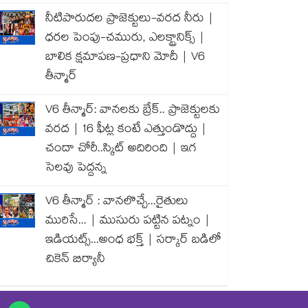
నీటిపారుదల ప్రాజెక్టులు-వరద నీరు |
ధరల పెంపు-చమురు, ఎలక్ట్రానిక్స్ |
బాలిక క్షమాపణ-ప్రధాని మోదీ | V6
తీన్మార్
V6 తీన్మార్: వానలకు బ్రేక్.. ప్రాజెక్టులకు
వరద | 16 ఫీట్ల కంటే ఎత్తుండొద్దు |
చందా చోరీ..స్కిట్ అదిరింది | ఇగ
సెలవు పెద్దన్న
V6 తీన్మార్ : వానలొచ్చే...రైతులు
మురిసే... | ముసురు పట్టిన పట్నం |
ఇడియట్స్...అంధ భక్త్ | సర్కార్ బడిలో
చికెన్ బిర్యానీ