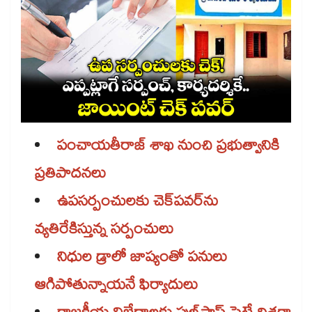
పంచాయతీరాజ్ శాఖ నుంచి ప్రభుత్వానికి
ప్రతిపాదనలు
ఉపసర్పంచులకు చెక్​పవర్​ను
వ్యతిరేకిస్తున్న సర్పంచులు
నిధుల డ్రాలో జాప్యంతో పనులు
ఆగిపోతున్నాయనే ఫిర్యాదులు