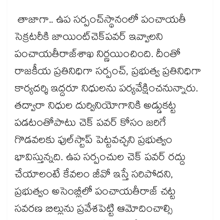
తాజాగా.. ఉప సర్పంచ్​స్థానంలో పంచాయతీ
సెక్రటరీకి జాయింట్​చెక్​పవర్ ఇవ్వాలని
పంచాయతీరాజ్​శాఖ నిర్ణయించింది. దీంతో
రాజకీయ ప్రతినిధిగా సర్పంచ్, ప్రభుత్వ ప్రతినిధిగా
కార్యదర్శి ఇద్దరూ నిధులను పర్యవేక్షించనున్నారు.
తద్వారా నిధుల దుర్వినియోగానికి అడ్డుకట్ట
పడటంతోపాటు చెక్ పవర్ కోసం జరిగే
గొడవలకు ఫుల్​స్టాప్ పెట్టవచ్చని ప్రభుత్వం
భావిస్తున్నది. ఉప సర్పంచుల చెక్ పవర్ రద్దు
చేయాలంటే కేవలం జీవో ఇస్తే సరిపోదని,
ప్రభుత్వం అసెంబ్లీలో పంచాయతీరాజ్ చట్ట
సవరణ బిల్లును ప్రవేశపెట్టి ఆమోదించాల్సి