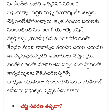
పూడికతీత, ఇతర అత్యవసర పనులకు
నిధులున్నా.. ఇద్దరి మధ్య సయోధ్య లేక బిల్లులు
చెల్లించలేకపోతున్నారు. ఆర్థిక సంఘం నిధులకు
సంబంధించి సకాలంలో యూటిలైజేషన్
సర్టిఫికెట్లు (యూసీ) సమర్పించకపోవడంతో
కేంద్రం నుంచి రావాల్సిన తదుపరి నిధుల విడుదల
ఆలస్యమవుతున్నదని అధికారులు చెప్తున్నారు.
దీంతో గతంలో మాదిరి ఉప సర్పంచుల స్థానంలో
కార్యదర్శులకు చెక్​పవర్​అప్పగిస్తే
బాధ్యతాయుతంగా ఉంటుందని పంచాయతీరాజ్​
ఆఫీసర్లు ప్రభుత్వం దృష్టికి తీసుకెళ్లారు.
చట్ట సవరణ తప్పదా?