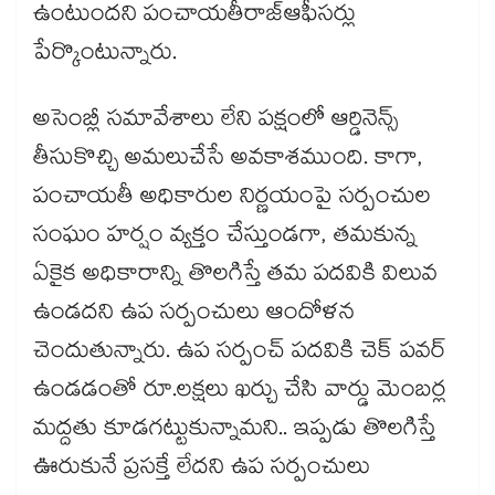
ఉంటుందని పంచాయతీరాజ్​ఆఫీసర్లు
పేర్కొంటున్నారు.
అసెంబ్లీ సమావేశాలు లేని పక్షంలో ఆర్డినెన్స్
తీసుకొచ్చి అమలుచేసే అవకాశముంది. కాగా,
పంచాయతీ అధికారుల నిర్ణయంపై సర్పంచుల
సంఘం హర్షం వ్యక్తం చేస్తుండగా, తమకున్న
ఏకైక అధికారాన్ని తొలగిస్తే తమ పదవికి విలువ
ఉండదని ఉప సర్పంచులు ఆందోళన
చెందుతున్నారు. ఉప సర్పంచ్​ పదవికి చెక్​ పవర్​
ఉండడంతో రూ.లక్షలు ఖర్చు చేసి వార్డు మెంబర్ల
మద్దతు కూడగట్టుకున్నామని.. ఇప్పడు తొలగిస్తే
ఊరుకునే ప్రసక్తే లేదని ఉప సర్పంచులు