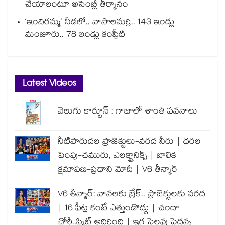
చేయాలంటూ అసెంబ్లీ తీర్మానం
‘ఇందిరమ్మ’ నీడలో.. వాసాలమర్రి.. 143 ఇండ్లు
మంజూరు.. 78 ఇండ్లు కంప్లీట్
Latest Videos
వెలుగు కార్టూన్ : గాజాలో శాంతి పవనాలు
నీటిపారుదల ప్రాజెక్టులు-వరద నీరు | ధరల
పెంపు-చమురు, ఎలక్ట్రానిక్స్ | బాలిక
క్షమాపణ-ప్రధాని మోదీ | V6 తీన్మార్
V6 తీన్మార్: వానలకు బ్రేక్.. ప్రాజెక్టులకు వరద
| 16 ఫీట్ల కంటే ఎత్తుండొద్దు | చందా
చోరీ..స్కిట్ అదిరింది | ఇగ సెలవు పెద్దన్న