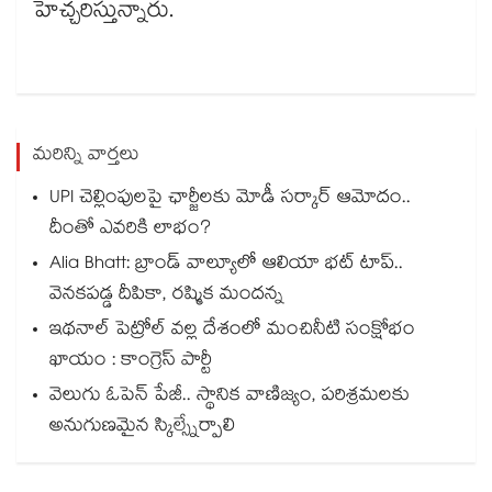
హెచ్చరిస్తున్నారు.
మరిన్ని వార్తలు
UPI చెల్లింపులపై ఛార్జీలకు మోడీ సర్కార్ ఆమోదం..
దీంతో ఎవరికి లాభం?
Alia Bhatt: బ్రాండ్ వాల్యూలో ఆలియా భట్ టాప్..
వెనకపడ్డ దీపికా, రష్మిక మందన్న
ఇథనాల్ పెట్రోల్ వల్ల దేశంలో మంచినీటి సంక్షోభం
ఖాయం : కాంగ్రెస్ పార్టీ
వెలుగు ఓపెన్ పేజీ.. స్థానిక వాణిజ్యం, పరిశ్రమలకు
అనుగుణమైన స్కిల్స్నేర్పాలి