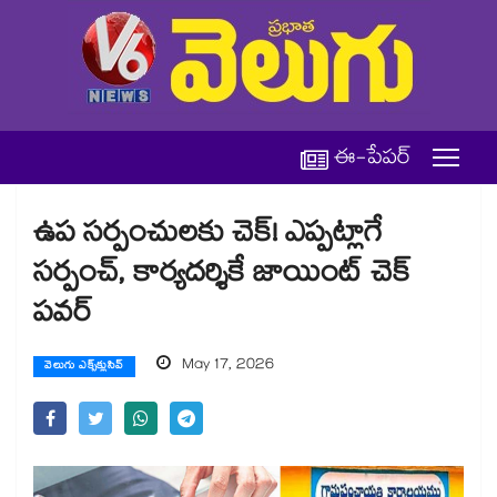
ఈ-పేపర్
ఉప సర్పంచులకు చెక్! ఎప్పట్లాగే
సర్పంచ్, కార్యదర్శికే జాయింట్ చెక్
పవర్
May 17, 2026
వెలుగు ఎక్స్‌క్లుసివ్