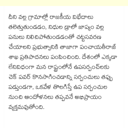
దీని వల్ల గ్రామాల్లో రాజకీయ విభేదాలు
తలెత్తుతుండడం, నిధుల డ్రాలో జాప్యం వల్ల
పనులు నిలిచిపోతుండడంతో చట్టసవరణ
చేయాలని ప్రభుత్వానికి తాజాగా పంచాయతీరాజ్​
శాఖ ప్రతిపాదనలు పంపించింది. దేశంలో ఎక్కడా
లేనివిధంగా మన రాష్ట్రంలోనే ఉపసర్పంచ్​లకు
చెక్​ పవర్ ​కొనసాగించడాన్ని సర్పంచులు తప్పు
పడ్తుండగా, ఒకవేళ తొలగిస్తే ఉప సర్పంచుల
నుంచి ఆందోళనలు తప్పవనే అభిప్రాయం
వ్యక్తమవుతోంది.