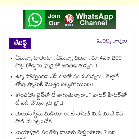
మరిన్ని వార్తలు
లేటెస్ట్
ఏమన్నా టాలెంటా.. ఏమన్నా విజనా.. రూ.4వేల 200
కోట్ల రోడ్డును ఫ్యాన్లతో ఆరబెడుతున్నరు !
ఉక్క పోస్తుందని ఏసీ గదిలో పండుకున్నరు.. తెల్లారే
లోపు ఫ్యామిలీ మొత్తం సచ్చిపోయింది !
కొంపదీసి ట్రైన్⁬లో టీ తాగుతున్నారా..? వాటర్ హీటర్⁭⁭తో
టీ వేడి చేస్తున్నారు బ్రో..!
మెయిన్ స్ట్రీమ్ మీడియా కంటే సోషల్ మీడియాదే లీడ్
రోల్: మంత్రి వివేక్
మియాపూర్ సంతోష్ దాబాకు వెళ్తుంటారా..? ఇది