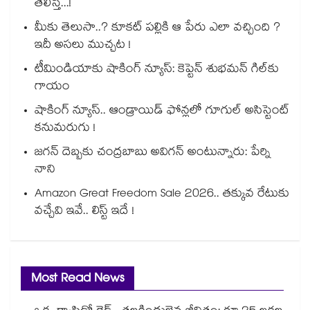
తెలిస్తే...!
మీకు తెలుసా..? కూకట్ పల్లికి ఆ పేరు ఎలా వచ్చింది ?
ఇదీ అసలు ముచ్చట !
టీమిండియాకు షాకింగ్ న్యూస్: కెప్టెన్ శుభమన్ గిల్‎కు
గాయం
షాకింగ్ న్యూస్.. ఆండ్రాయిడ్ ఫోన్లలో గూగుల్ అసిస్టెంట్
కనుమరుగు !
జగన్ దెబ్బకు చంద్రబాబు అవిగన్ అంటున్నారు: పేర్ని
నాని
Amazon Great Freedom Sale 2026.. తక్కువ రేటుకు
వచ్చేవి ఇవే.. లిస్ట్ ఇదే !
Most Read News