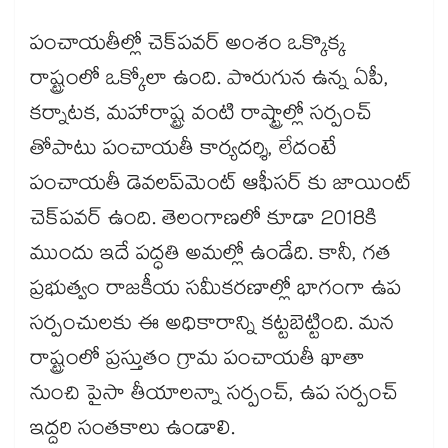
పంచాయతీల్లో చెక్​పవర్​ అంశం ఒక్కొక్క
రాష్ట్రంలో ఒక్కోలా ఉంది. పొరుగున ఉన్న ఏపీ,
కర్నాటక, మహారాష్ట్ర వంటి రాష్ట్రాల్లో సర్పంచ్
తోపాటు పంచాయతీ కార్యదర్శి, లేదంటే
పంచాయతీ డెవలప్‌‌‌‌మెంట్ ఆఫీసర్ కు జాయింట్​
చెక్​పవర్​ ఉంది. తెలంగాణలో కూడా 2018కి
ముందు ఇదే పద్ధతి అమల్లో ఉండేది. కానీ, గత
ప్రభుత్వం రాజకీయ సమీకరణాల్లో భాగంగా ఉప
సర్పంచులకు ఈ అధికారాన్ని కట్టబెట్టింది. మన
రాష్ట్రంలో ప్రస్తుతం గ్రామ పంచాయతీ ఖాతా
నుంచి పైసా తీయాలన్నా సర్పంచ్, ఉప సర్పంచ్
ఇద్దరి సంతకాలు ఉండాలి.