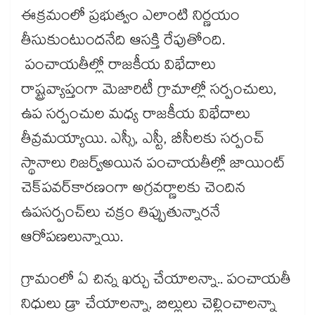
ఈక్రమంలో ప్రభుత్వం ఎలాంటి నిర్ణయం
తీసుకుంటుందనేది ఆసక్తి రేపుతోంది.
పంచాయతీల్లో రాజకీయ విభేదాలు
రాష్ట్రవ్యాప్తంగా మెజారిటీ గ్రామాల్లో సర్పంచులు,
ఉప సర్పంచుల మధ్య రాజకీయ విభేదాలు
తీవ్రమయ్యాయి. ఎస్సీ, ఎస్టీ, బీసీలకు సర్పంచ్​
స్థానాలు రిజర్వ్​అయిన పంచాయతీల్లో జాయింట్​
చెక్​పవర్​కారణంగా అగ్రవర్ణాలకు చెందిన
ఉపసర్పంచ్​లు చక్రం తిప్పుతున్నారనే
ఆరోపణలున్నాయి.
గ్రామంలో ఏ చిన్న ఖర్చు చేయాలన్నా.. పంచాయతీ
నిధులు డ్రా చేయాలన్నా, బిల్లులు చెల్లించాలన్నా