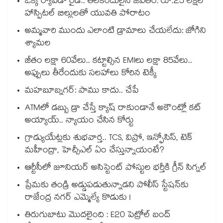
ఒక్క ర్యాపిడో రైడ్.. తలకిందులైన జీవితం: రూ.25 లక్షల
హాస్పిటల్ బిల్లులతో యువతి పోరాటం
అమ్మవారి ముందు ఎలాంటి డ్రామాలు చేయలేదు: జోగిని
శ్యామల
జీతం లక్షా 60వేలు.. కట్టాల్సిన EMIలు లక్షా 85వేలు..
అప్పులు తీరేందుకు సలహాలు కోరిన టెక్కీ
మహబూబ్నగర్: పాము కాదు.. చేపే
ATMలో డబ్బు డ్రా చేస్తే క్యాష్ రాకుండానే అకౌంట్లో కట్
అయ్యాయ్.. న్యాయం చేసిన కోర్టు
గ్రాడ్యుయేట్లకు శుభవార్త.. TCS, విప్రో, ఇన్ఫోసిస్, టెక్
మహీంద్రా, హెచ్సీఎల్ ఏం చేస్తున్నాయంటే?
ఆర్టీసీలో జూనియర్ అసిస్టెంట్‌‌ పోస్టుల భర్తీకి గ్రీన్‌‌ సిగ్నల్
ప్రేమకు తండ్రి అడ్డుపడుతున్నాడని పోలీస్ స్టేషన్⁪కు
రాజేంద్ర నగర్ ఎమ్మెల్యే కొడుకు !
తిరుగుబాటు మొదలైంది : E20 పెట్రోల్ బంద్