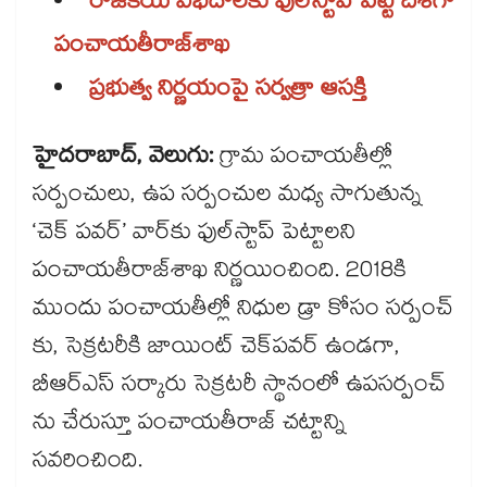
రాజకీయ విభేదాలకు ఫుల్​స్టాప్ పెట్టే దిశగా
పంచాయతీరాజ్​శాఖ
ప్రభుత్వ నిర్ణయంపై సర్వత్రా ఆసక్తి
హైదరాబాద్, వెలుగు:
గ్రామ పంచాయతీల్లో
సర్పంచులు, ఉప సర్పంచుల మధ్య సాగుతున్న
‘చెక్ పవర్’ వార్‌‌‌‌కు ఫుల్​స్టాప్​ పెట్టాలని
పంచాయతీరాజ్​శాఖ నిర్ణయించింది. 2018కి
ముందు పంచాయతీల్లో నిధుల డ్రా కోసం సర్పంచ్​
కు, సెక్రటరీకి జాయింట్ ​చెక్​పవర్ ​ఉండగా,
బీఆర్ఎస్​ సర్కారు సెక్రటరీ స్థానంలో ఉపసర్పంచ్​
ను చేరుస్తూ పంచాయతీరాజ్​ చట్టాన్ని
సవరించింది.