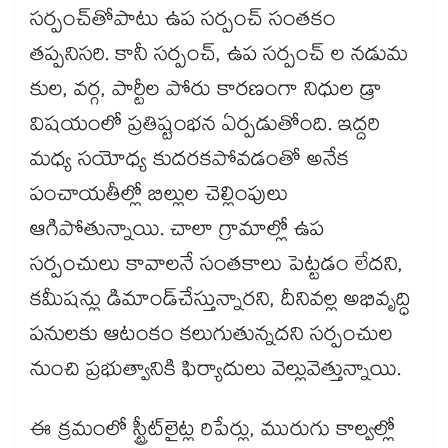
సర్పంచ్‌‌‌‌‌‌తోపాటు ఉప సర్పంచ్ సంతకం
తప్పనిసరి. కానీ సర్పంచ్, ఉప సర్పంచ్ ల నడుమ
కుల, వర్గ, పార్టీల పోరు కారణంగా నిధుల డ్రా
విషయంలో ప్రతిష్టంభన ఏర్పడుతోంది. ఇద్దరి
మధ్య సయోధ్య కుదరకపోవడంతో అనేక
పంచాయతీల్లో బిల్లుల చెల్లింపులు
ఆగిపోతున్నాయి. చాలా గ్రామాల్లో ఉప
సర్పంచులు కావాలనే సంతకాలు పెట్టడం లేదని,
కమీషన్లు డిమాండ్​చేస్తున్నారని, దీనివల్ల అభివృద్ధి
పనులకు ఆటంకం కలుగుతున్నదని సర్పంచుల
నుంచి ప్రభుత్వానికి ఫిర్యాదులు వెల్లువెత్తున్నాయి.
ఈ క్రమంలో స్ట్రీట్​లైట్ల రిపేర్లు, మురుగు కాల్వల్లో