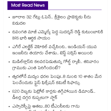
Most Read News
జూరాల 32 గేట్లు ఓపెన్.. శ్రీశైలం ప్రాజెక్టుకు నీరు
విడుదల
దివంగత మాజీ ఎమ్మెల్యే పెద్ద సుదర్శన్ రెడ్డి కుటుంబానికి
BRS భారీ ఆర్థిక సాయం
ఎగిరే ఎలక్ట్రిక్ వెహికల్ వచ్చేసింది.. ఇండియన్ యువ
ఇంజనీరు తయారు చేశాడు.. టెస్ట్ సక్సెస్ అయింది
మిడిల్‌క్లాస్‌ని కలవరపెడుతున్న గోల్డ్ ర్యాలీ.. శనివారం
గ్రాముకు ఎంత పెరిగిందంటే?
త్వరలోనే మద్యం ధ‌‌ర‌‌ల పెంపు!..8 నుంచి 10 శాతం మేర
పెంచేందుకు ప్రైస్ ఫిక్సేష‌‌న్ క‌‌మిటీ సిఫార్సు
E20 దెబ్బకు పెట్రోల్ కార్లకు తగ్గిపోయిన డిమాండ్..
డీలర్ల దగ్గర కుప్పలుగా స్టాక్
ఎస్సారెస్పీపై ఆశలు..80 టీఎంసీలకు గాను