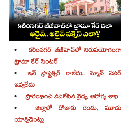
కరీంనగర్ జీజీహెచ్‌‌‌‌‌‌‌‌‌‌‌‌‌‌‌‌లో నిరుపయోగంగా
ట్రామా కేర్ సెంటర్
ఇన్ ఫ్రాస్ట్రక్చర్ రాలేదు.. మ్యాన్ పవర్
ఇవ్వలేదు
ప్రారంభించి వదిలేసిన వైద్య, ఆరోగ్య శాఖ
జిల్లాలో రోజుకు రెండు, మూడు
యాక్సిడెంట్లు