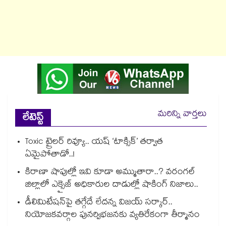
మరిన్ని వార్తలు
లేటెస్ట్
Toxic ట్రైలర్ రివ్యూ.. యష్ ‘టాక్సిక్’ తర్వాత
ఏమైపోతాడో..!
కిరాణా షాపుల్లో ఇవి కూడా అమ్ముతారా..? వరంగల్
జిల్లాలో ఎక్సైజ్ అధికారుల దాడుల్లో షాకింగ్ నిజాలు..
డీలిమిటేషన్‎పై తగ్గేదే లేదన్న విజయ్ సర్కార్..
నియోజకవర్గాల పునర్విభజనకు వ్యతిరేకంగా తీర్మానం