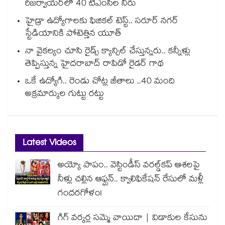
రిజర్వాయర్‌‌‌‌‌‌‌‌‌‌‌‌‌‌‌‌లో 40 టీఎంసీల నీరు
హైడ్రా ఉద్యోగాలకు ఫిజికల్ టెస్ట్.. సరూర్ నగర్
స్టేడియానికి పోటెత్తిన యూత్
నా వైకల్యం చూసి రైడ్స్ క్యాన్సిల్ చేస్తున్నరు.. కన్నీళ్లు
తెప్పిస్తున్న హైదరాబాద్ రాపిడో రైడర్ గాథ
ఒకే ఉద్యోగి.. రెండు చోట్ల జీతాలు ..40 మంది
అక్రమార్కుల గుట్టు రట్టు
Latest Videos
అయ్యో పాపం.. వెస్టిండీస్ వరల్డ్‌కప్ ఆశలపై
నీళ్లు చల్లిన ఆఫ్ఘన్.. క్వాలిఫికేషన్ రేసులో మళ్లీ
గందరగోళం!
గిగ్ వర్కర్ల సమ్మె వాయిదా | విడాకుల కేసును