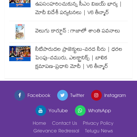
ఉపసంహరించుకున్న సీఎం విజయ్ భార్య |
మోదీ విదేశీ పర్యటనలు | V6 తీన్మార్
వెలుగు కార్టూన్ : గాజాలో శాంతి పవనాలు
నీటిపారుదల ప్రాజెక్టులు-వరద నీరు | ధరల
పెంపు-చమురు, ఎలక్ట్రానిక్స్ | బాలిక
క్షమాపణ-ప్రధాని మోదీ | V6 తీన్మార్
Facebook
Twitter
Instagram
YouTube
WhatsApp
Home
Contact Us
Privacy Policy
Grievance Redressal
Telugu News