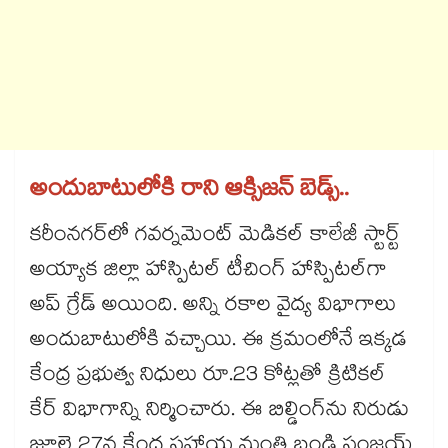
అందుబాటులోకి రాని ఆక్సిజన్ బెడ్స్..
కరీంనగర్‌‌‌‌‌‌‌‌‌‌‌‌‌‌‌‌‌‌‌‌‌‌‌‌‌‌‌‌‌‌‌‌లో గవర్నమెంట్‌‌‌‌‌‌‌‌‌‌‌‌‌‌‌‌ మెడికల్ కాలేజీ స్టార్ట్
అయ్యాక జిల్లా హాస్పిటల్ టీచింగ్ హాస్పిటల్​గా
అప్ గ్రేడ్ అయింది. అన్ని రకాల వైద్య విభాగాలు
అందుబాటులోకి వచ్చాయి. ఈ క్రమంలోనే ఇక్కడ
కేంద్ర ప్రభుత్వ నిధులు రూ.23 కోట్లతో క్రిటికల్
కేర్ విభాగాన్ని నిర్మించారు. ఈ బిల్డింగ్‌‌‌‌‌‌‌‌‌‌‌‌‌‌‌‌ను నిరుడు
జూలై 27న కేంద్ర సహాయ మంత్రి బండి సంజయ్