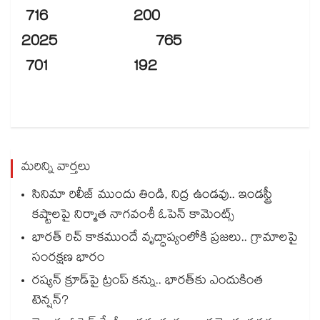
716 200
2025 765
701 192
మరిన్ని వార్తలు
సినిమా రిలీజ్ ముందు తిండి, నిద్ర ఉండవు.. ఇండస్ట్రీ
కష్టాలపై నిర్మాత నాగవంశీ ఓపెన్ కామెంట్స్
భారత్ రిచ్ కాకముందే వృద్ధాప్యంలోకి ప్రజలు.. గ్రామాలపై
సంరక్షణ భారం
రష్యన్ క్రూడ్‌పై ట్రంప్ కన్ను.. భారత్‌కు ఎందుకింత
టెన్షన్?