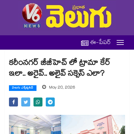
ఈ-పేపర్
కరీంనగర్ జీజీహెచ్‌‌‌‌‌‌‌‌‌‌‌‌‌‌‌‌ లో ట్రామా కేర్
ఇలా.. అరైవ్.. అలైవ్ సక్సెస్ ఎలా?
May 20, 2026
వెలుగు ఎక్స్‌క్లుసివ్