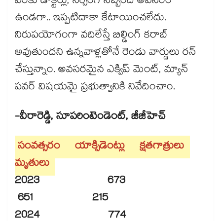
వరకు డాక్టర్లు, నర్సింగ్ సిబ్బంది అవసరం
ఉండగా.. ఇప్పటిదాకా కేటాయించలేదు.
నిరుపయోగంగా వదిలేస్తే బిల్డింగ్ కరాబ్
అవుతుందని ఉన్నవాళ్లతోనే రెండు వార్డులు రన్
చేస్తున్నాం. అవసరమైన ఎక్విప్ మెంట్, మ్యాన్
పవర్ విషయమై ప్రభుత్వానికి నివేదించాం.
-వీరారెడ్డి, సూపరింటెండెంట్, జీజీహెచ్
సంవత్సరం యాక్సిడెంట్లు క్షతగాత్రులు
మృతులు
2023 673
651 215
2024 774