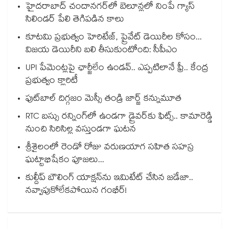
హైదరాబాద్⁪ చందానగర్⁫లో బెలూన్లలో నింపే గ్యాస్
సిలిండర్ పేలి తెగిపడిన కాలు
కూటమి ప్రభుత్వం హెరిటేజ్, ప్రైవేట్ డెయిరీల కోసం...
విజయ డెయిరీని బలి తీసుకుంటోంది: సీపీఎం
UPI పేమెంట్లపై ఛార్జీలేం ఉండవ్.. ఎప్పటిలానే ఫ్రీ.. కేంద్ర
ప్రభుత్వం క్లారిటీ
ఫుట్‎బాల్ దిగ్గజం మెస్సీ తండ్రి జార్జ్ కన్నుమూత
RTC బస్సు రన్నింగ్⁫లో ఉండగా డ్రైవర్‌కు ఫిట్స్.. కామారెడ్డి
నుంచి సిరిసిల్ల వస్తుండగా ఘటన
శ్రీశైలంలో రెండో రోజు వరుణయాగ సహిత సహస్ర
ఘట్టాభిషేకం పూజలు...
కుల్దీప్ బౌలింగ్ యాక్షన్‌ను ఇమిటేట్ చేసిన జడేజా..
నవ్వాపుకోలేకపోయిన గంభీర్!