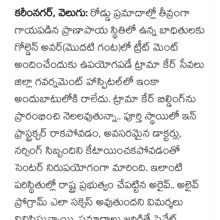
కరీంనగర్, వెలుగు:
రోడ్డు ప్రమాదాల్లో తీవ్రంగా
గాయపడిన ప్రాణాపాయ స్థితిలో ఉన్న బాధితులకు
గోల్డెన్ అవర్(మొదటి గంట)లో ట్రీట్ మెంట్
అందించేందుకు ఉపయోగపడే ట్రామా కేర్ సేవలు
జిల్లా గవర్నమెంట్ హాస్పిటల్‌‌‌‌‌‌‌‌‌‌‌‌‌‌‌‌లో ఇంకా
అందుబాటులోకి రాలేదు. ట్రామా కేర్ బిల్డింగ్‌‌‌‌‌‌‌‌‌‌‌‌‌‌‌‌ను
ప్రారంభించి నెలలవుతున్నా.. పూర్తి స్థాయిలో ఇన్
ఫ్రాస్ట్రక్చర్ రాకపోవడం, అవసరమైన డాక్టర్లు,
నర్సింగ్ సిబ్బందిని కేటాయించకపోవడంతో
సెంటర్ నిరుపయోగంగా మారింది. ఇలాంటి
పరిస్థితుల్లో రాష్ట్ర ప్రభుత్వం చేపట్టిన అరైవ్.. అలైవ్
ప్రోగ్రామ్ ఎలా సక్సెస్ అవుతుందని విమర్శలు