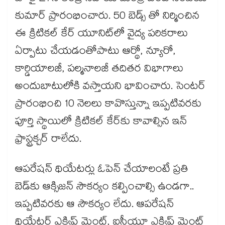
కుమార్ ప్రారంభించారు. 50 బెడ్స్ తో నిర్మించిన
ఈ క్రిటికల్ కేర్ యూనిట్‌‌‌‌‌‌‌‌‌‌‌‌‌‌‌‌లో వైద్య పరికరాలు
ఏర్పాటు చేయడంతోపాటు ఆర్థో, న్యూరో,
కార్డియాలజీ, పల్మనాలజీ తదితర విభాగాలు
అందుబాటులోకి వస్తాయని భావించారు. సెంటర్‌‌‌‌‌‌‌‌‌‌‌‌‌‌‌‌‌‌‌‌‌‌‌‌‌‌‌‌‌‌‌‌
ప్రారంభించి 10 నెలలు కావొస్తున్నా ఇప్పటివరకు
పూర్తి స్థాయిలో క్రిటికల్ కేర్‌‌‌‌‌‌‌‌‌‌‌‌‌‌‌‌‌‌‌‌‌‌‌‌‌‌‌‌‌‌‌‌కు కావాల్సిన ఇన్​
ఫ్రాస్ట్రక్చర్ రాలేదు.
ఆపరేషన్ థియేటర్లు ఓపెన్ చేయాలంటే ప్రతి
బెడ్‌‌‌‌‌‌‌‌‌‌‌‌‌‌‌‌కు ఆక్సిజన్ సౌకర్యం కల్పించాల్సి ఉండగా..
ఇప్పటివరకు ఆ సౌకర్యం లేదు. ఆపరేషన్
థియేటర్ ఎక్విప్ మెంట్, ఐసీయూ ఎక్విప్ మెంట్