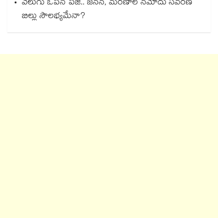
వెలుగు ఓపెన్ పేజీ.. జనన, మరణాల నమోదు సవరణ
బిల్లు సౌలభ్యమేనా?