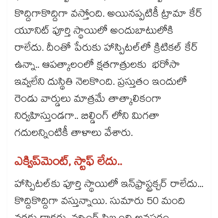
కొద్దిగాకొద్దిగా వస్తోంది. అయినప్పటికీ ట్రామా కేర్
యూనిట్ పూర్తి స్థాయిలో అందుబాటులోకి
రాలేదు. దీంతో పేరుకు హాస్పిటల్‌‌‌‌‌‌‌‌‌‌‌‌‌‌‌‌లో క్రిటికల్ కేర్
ఉన్నా.. ఆపత్కాలంలో క్షతగాత్రులకు భరోసా
ఇవ్వలేని దుస్థితి నెలకొంది. ప్రస్తుతం ఇందులో
రెండు వార్డులు మాత్రమే తాత్కాలికంగా
నిర్వహిస్తుండగా.. బిల్డింగ్ లోని మిగతా
గదులన్నింటికీ తాళాలు వేశారు.
ఎక్విప్​మెంట్, స్టాఫ్ లేదు..
హాస్పిటల్‌‌‌‌‌‌‌‌‌‌‌‌‌‌‌‌కు పూర్తి స్థాయిలో ఇన్​ఫ్రాస్ట్రక్చర్ రాలేదు...
కొద్దికొద్దిగా వస్తున్నాయి. సుమారు 50 మంది