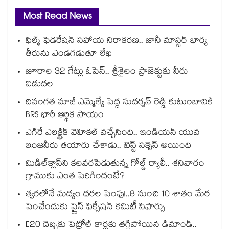
Most Read News
ఫిల్మ్ ఫెడరేషన్ సహాయ నిరాకరణ.. జానీ మాస్టర్ భార్య
తీరును ఎండగడుతూ లేఖ
జూరాల 32 గేట్లు ఓపెన్.. శ్రీశైలం ప్రాజెక్టుకు నీరు
విడుదల
దివంగత మాజీ ఎమ్మెల్యే పెద్ద సుదర్శన్ రెడ్డి కుటుంబానికి
BRS భారీ ఆర్థిక సాయం
ఎగిరే ఎలక్ట్రిక్ వెహికల్ వచ్చేసింది.. ఇండియన్ యువ
ఇంజనీరు తయారు చేశాడు.. టెస్ట్ సక్సెస్ అయింది
మిడిల్‌క్లాస్‌ని కలవరపెడుతున్న గోల్డ్ ర్యాలీ.. శనివారం
గ్రాముకు ఎంత పెరిగిందంటే?
త్వరలోనే మద్యం ధ‌‌ర‌‌ల పెంపు!..8 నుంచి 10 శాతం మేర
పెంచేందుకు ప్రైస్ ఫిక్సేష‌‌న్ క‌‌మిటీ సిఫార్సు
E20 దెబ్బకు పెట్రోల్ కార్లకు తగ్గిపోయిన డిమాండ్..