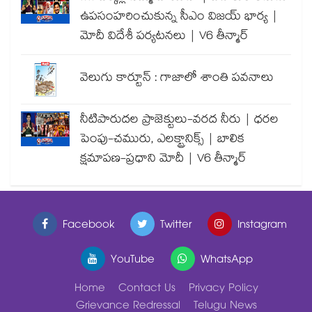
ఉపసంహరించుకున్న సీఎం విజయ్ భార్య |
మోదీ విదేశీ పర్యటనలు | V6 తీన్మార్
వెలుగు కార్టూన్ : గాజాలో శాంతి పవనాలు
నీటిపారుదల ప్రాజెక్టులు-వరద నీరు | ధరల
పెంపు-చమురు, ఎలక్ట్రానిక్స్ | బాలిక
క్షమాపణ-ప్రధాని మోదీ | V6 తీన్మార్
Facebook
Twitter
Instagram
YouTube
WhatsApp
Home
Contact Us
Privacy Policy
Grievance Redressal
Telugu News