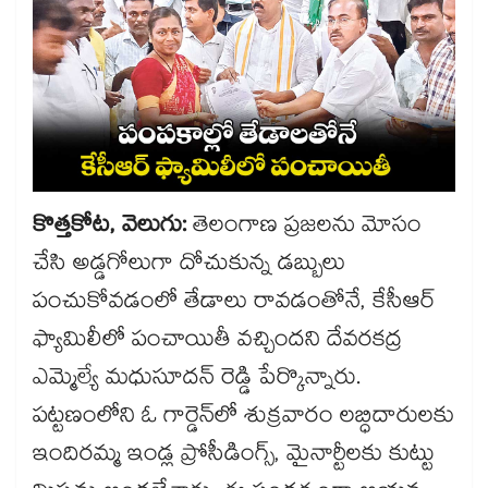
కొత్తకోట, వెలుగు:
తెలంగాణ ప్రజలను మోసం
చేసి అడ్డగోలుగా దోచుకున్న డబ్బులు
పంచుకోవడంలో తేడాలు రావడంతోనే, కేసీఆర్​
ఫ్యామిలీలో పంచాయితీ వచ్చిందని దేవరకద్ర
ఎమ్మెల్యే మధుసూదన్​ రెడ్డి పేర్కొన్నారు.
పట్టణంలోని ఓ గార్డెన్​లో శుక్రవారం లబ్ధిదారులకు
ఇందిరమ్మ ఇండ్ల ప్రోసీడింగ్స్​, మైనార్టీలకు కుట్టు