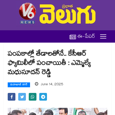
ఈ-పేపర్
పంపకాల్లో తేడాలతోనే.. కేసీఆర్
ఫ్యామిలీలో పంచాయితీ : ఎమ్మెల్యే
మధుసూదన్ రెడ్డి
June 14, 2025
మహబూబ్ నగర్