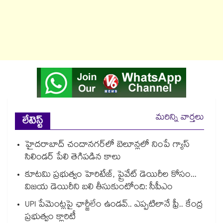
మరిన్ని వార్తలు
లేటెస్ట్
హైదరాబాద్⁪ చందానగర్⁫లో బెలూన్లలో నింపే గ్యాస్
సిలిండర్ పేలి తెగిపడిన కాలు
కూటమి ప్రభుత్వం హెరిటేజ్, ప్రైవేట్ డెయిరీల కోసం...
విజయ డెయిరీని బలి తీసుకుంటోంది: సీపీఎం
UPI పేమెంట్లపై ఛార్జీలేం ఉండవ్.. ఎప్పటిలానే ఫ్రీ.. కేంద్ర
ప్రభుత్వం క్లారిటీ