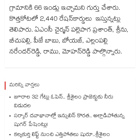
గ్రామానికి 66 ఇండ్లు ఇచ్చామని గుర్తు చేశారు.
కొత్తకోటలో 2,440 రేషన్​కార్డులు ఇస్తున్నట్లు
తెలిపారు. ఏఎంసీ చైర్మన్​ పల్లెపాగ ప్రశాంత్, శ్రీను,
బీచుపల్లి, పీజే బాబు, బోయజ్, ఎల్లంపల్లి
నరేందర్​రెడ్డి, రాము, మోహన్​రెడ్డి పాల్గొన్నారు.
మరిన్ని వార్తలు
జూరాల 32 గేట్లు ఓపెన్.. శ్రీశైలం ప్రాజెక్టుకు నీరు
విడుదల
సర్కార్ దవాఖానాల్లో ఇన్సులిన్ కొరత.. అల్లాడిపోతున్న
షుగర్ పేషెంట్లు!
కల్వకుర్తి లిఫ్ట్ నుంచి ఎత్తిపోతలు షురూ..శ్రీశైలం