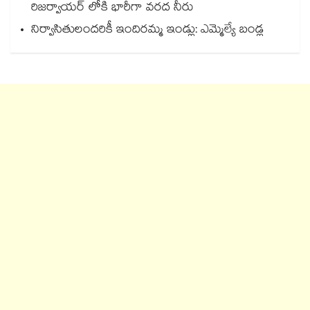
రిజర్వాయర్ లోకి భారీగా వరద నీరు
నిర్వాసితులందరికీ ఇందిరమ్మ ఇండ్లు: ఎమ్మెల్యే బండ్ల