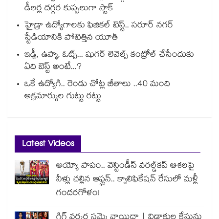
డీలర్ల దగ్గర కుప్పలుగా స్టాక్
హైడ్రా ఉద్యోగాలకు ఫిజికల్ టెస్ట్.. సరూర్ నగర్
స్టేడియానికి పోటెత్తిన యూత్
ఇడ్లీ, ఉప్మా, ఓట్స్... షుగర్ లెవెల్స్ కంట్రోల్ చేసేందుకు
ఏది బెస్ట్ అంటే...?
ఒకే ఉద్యోగి.. రెండు చోట్ల జీతాలు ..40 మంది
అక్రమార్కుల గుట్టు రట్టు
Latest Videos
అయ్యో పాపం.. వెస్టిండీస్ వరల్డ్‌కప్ ఆశలపై
నీళ్లు చల్లిన ఆఫ్ఘన్.. క్వాలిఫికేషన్ రేసులో మళ్లీ
గందరగోళం!
గిగ్ వర్కర్ల సమ్మె వాయిదా | విడాకుల కేసును