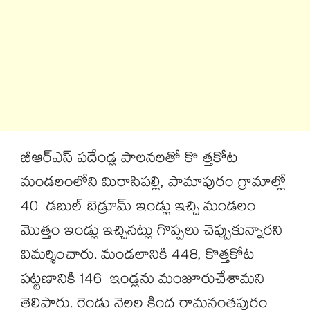
బీఆర్ఎస్​ పదేండ్ల పాలనలతో కొ త్తకోట
మండలంలోని మిరాసిపల్లి, పామాపురం గ్రామాల్లో
40 డబుల్​ బెడ్రూమ్​ ఇండ్లు ఇచ్చి మండలం
మొత్తం ఇండ్లు ఇచ్చినట్లు గొప్పలు చెప్పుకున్నారని
విమర్శించారు. మండలానికి 448, కొత్తకోట
పట్టణానికి 146 ఇండ్లను మంజూరుచేశామని
తెలిపారు. రెండు నెలల కింద రామనంతపురం