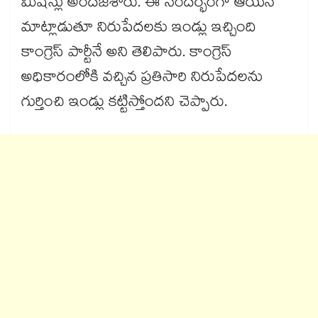
మిషన్లు అందజేశారు. ఈ సందర్భంగా ఆయన
మాట్లాడుతూ నిరుపేదలకు ఇండ్లు ఇచ్చింది
కాంగ్రెస్​ పార్టీనే అని తెలిపారు. కాంగ్రెస్​
అధికారంలోకి వచ్చిన ప్రతిసారి నిరుపేదలను
గుర్తించి ఇండ్లు కట్టిస్తోందని చెప్పారు.