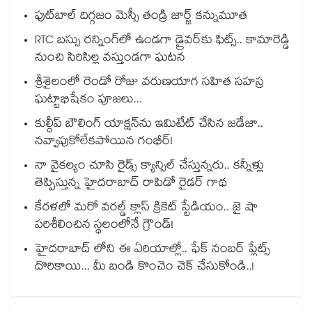
ఫుట్‎బాల్ దిగ్గజం మెస్సీ తండ్రి జార్జ్ కన్నుమూత
RTC బస్సు రన్నింగ్⁫లో ఉండగా డ్రైవర్‌కు ఫిట్స్.. కామారెడ్డి
నుంచి సిరిసిల్ల వస్తుండగా ఘటన
శ్రీశైలంలో రెండో రోజు వరుణయాగ సహిత సహస్ర
ఘట్టాభిషేకం పూజలు...
కుల్దీప్ బౌలింగ్ యాక్షన్‌ను ఇమిటేట్ చేసిన జడేజా..
నవ్వాపుకోలేకపోయిన గంభీర్!
నా వైకల్యం చూసి రైడ్స్ క్యాన్సిల్ చేస్తున్నరు.. కన్నీళ్లు
తెప్పిస్తున్న హైదరాబాద్ రాపిడో రైడర్ గాథ
కేరళలో మరో వరల్డ్ క్లాస్ క్రికెట్ స్టేడియం.. జై షా
పరిశీలించిన స్థలంలోనే గ్రౌండ్!
హైదరాబాద్ లోని ఈ ఏరియాల్లో.. ఫేక్ నంబర్ ప్లేట్స్
దొరికాయి... మీ బండి కొంచెం చెక్ చేసుకోండి..!