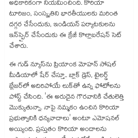
అధికారికంగా నియమించింది. కొరియా
టూరిజం, సంస్కృతిని భారతీయులకు మరింత
దగ్గర చేసేందుకు, ఇండియన్ పర్యాటకులను
ఇన్‌స్పైర్ చేసేందుకు ఈ క్రేజీ కొల్లాబరేషన్ సెట్
చేశారు.
ఈ గుడ్ న్యూస్‌ను ప్రియాంక మోహన్ సోషల్
మీడియాలో షేర్ చేస్తూ.. బ్లాక్ డ్రెస్, టైలర్డ్
బ్లేజర్‌లో అదిరిపోయే లుక్‌తో ఉన్న ఫోటోలను
పోస్ట్ చేసింది. 'ఈ అరుదైన గౌరవానికి చేతులెత్తి
మొక్కుతున్నా. నాపై నమ్మకం ఉంచిన కొరియా
ప్రభుత్వానికి ధన్యవాదాలు' అంటూ ఎమోషనల్
అయ్యింది. ప్రస్తుతం కొరియా అందాలను