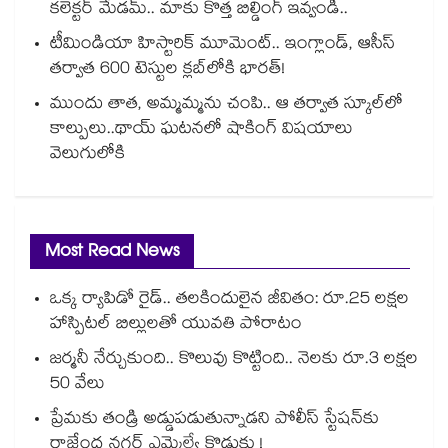
కలెక్టర్ మేడమ్.. మాకు కొత్త బిల్డింగ్ ఇవ్వండి..
టీమిండియా హిస్టారిక్ మూమెంట్.. ఇంగ్లాండ్, ఆసీస్
తర్వాత 600 టెస్టుల క్లబ్‌లోకి భారత్!
ముందు తాత, అమ్మమ్మను చంపి.. ఆ తర్వాత స్కూల్‌లో
కాల్పులు..థాయ్ ఘటనలో షాకింగ్ విషయాలు
వెలుగులోకి
Most Read News
ఒక్క ర్యాపిడో రైడ్.. తలకిందులైన జీవితం: రూ.25 లక్షల
హాస్పిటల్ బిల్లులతో యువతి పోరాటం
జర్మనీ నేర్చుకుంది.. కొలువు కొట్టింది.. నెలకు రూ.3 లక్షల
50 వేలు
ప్రేమకు తండ్రి అడ్డుపడుతున్నాడని పోలీస్ స్టేషన్⁪కు
రాజేంద్ర నగర్ ఎమ్మెల్యే కొడుకు !