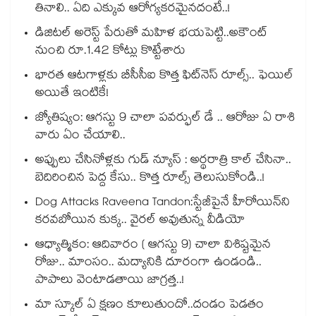
తినాలి.. ఏది ఎక్కువ ఆరోగ్యకరమైనదంటే..!
డిజిటల్ అరెస్ట్ పేరుతో మహిళ భయపెట్టి..అకౌంట్
నుంచి రూ.1.42 కోట్లు కొట్టేశారు
భారత ఆటగాళ్లకు బీసీసీఐ కొత్త ఫిట్‌నెస్ రూల్స్.. ఫెయిల్
అయితే ఇంటికే!
జ్యోతిష్యం: ఆగస్టు 9 చాలా పవర్ఫుల్ డే .. ఆరోజు ఏ రాశి
వారు ఏం చేయాలి..
అప్పులు చేసినోళ్లకు గుడ్ న్యూస్ : అర్థరాత్రి కాల్ చేసినా..
బెదిరించిన పెద్ద కేసు.. కొత్త రూల్స్ తెలుసుకోండి..!
Dog Attacks Raveena Tandon:స్టేజీపైనే హీరోయిన్⁬ని
కరవబోయిన కుక్క.. వైరల్ అవుతున్న వీడియో
ఆధ్యాత్మికం: ఆదివారం ( ఆగస్టు 9) చాలా విశిష్టమైన
రోజు.. మాంసం.. మద్యానికి దూరంగా ఉండండి..
పాపాలు వెంటాడతాయి జాగ్రత్త..!
మా స్కూల్ ఏ క్షణం కూలుతుందో..దండం పెడతం