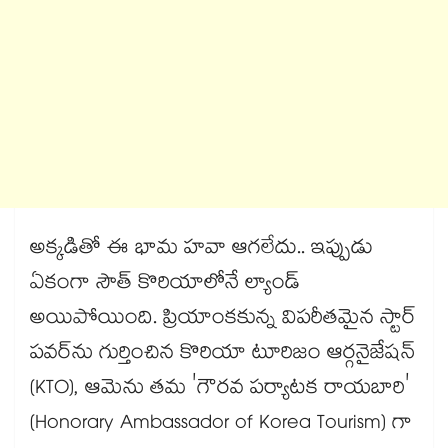
అక్కడితో ఈ భామ హవా ఆగలేదు.. ఇప్పుడు
ఏకంగా సౌత్ కొరియాలోనే ల్యాండ్
అయిపోయింది. ప్రియాంకకున్న విపరీతమైన స్టార్
పవర్‌ను గుర్తించిన కొరియా టూరిజం ఆర్గనైజేషన్
(KTO), ఆమెను తమ 'గౌరవ పర్యాటక రాయబారి'
(Honorary Ambassador of Korea Tourism) గా