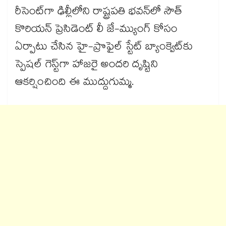
రీసెంట్‌గా ఢిల్లీలోని రాష్ట్రపతి భవన్‌లో సౌత్
కొరియన్ ప్రెసిడెంట్ లీ జే-మ్యుంగ్ కోసం
ఏర్పాటు చేసిన హై-ప్రొఫైల్ స్టేట్ బ్యాంక్వెట్‌కు
స్పెషల్ గెస్ట్‌గా హాజరై అందరి దృష్టిని
ఆకర్షించింది ఈ ముద్దుగుమ్మ.