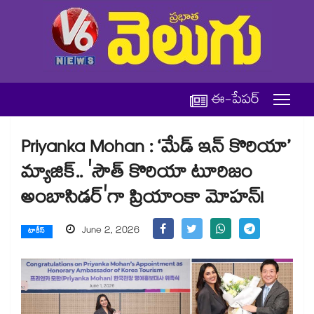
ఈ-పేపర్
Priyanka Mohan : ‘మేడ్ ఇన్ కొరియా’
మ్యాజిక్.. 'సౌత్ కొరియా టూరిజం
అంబాసిడర్‌'గా ప్రియాంకా మోహన్!
June 2, 2026
టాకీస్