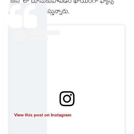
'క్వీన్' లా దూసుకుపోవడం ఖాయంగా ఫ్యాన్స్
ప్రశంసలు కురిపిస్తున్నారు.
View this post on Instagram