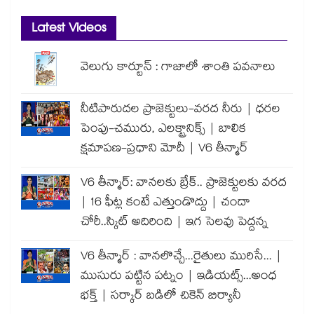
Latest Videos
వెలుగు కార్టూన్ : గాజాలో శాంతి పవనాలు
నీటిపారుదల ప్రాజెక్టులు-వరద నీరు | ధరల
పెంపు-చమురు, ఎలక్ట్రానిక్స్ | బాలిక
క్షమాపణ-ప్రధాని మోదీ | V6 తీన్మార్
V6 తీన్మార్: వానలకు బ్రేక్.. ప్రాజెక్టులకు వరద
| 16 ఫీట్ల కంటే ఎత్తుండొద్దు | చందా
చోరీ..స్కిట్ అదిరింది | ఇగ సెలవు పెద్దన్న
V6 తీన్మార్ : వానలొచ్చే...రైతులు మురిసే... |
ముసురు పట్టిన పట్నం | ఇడియట్స్...అంధ
భక్త్ | సర్కార్ బడిలో చికెన్ బిర్యానీ