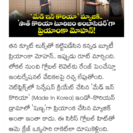
తన క్యూట్ లుక్స్‌తో కట్టిపడేసిన కన్నడ బ్యూటీ
ప్రియాంకా మోహన్.. ఇప్పుడు రూట్ మార్చింది.
లోకల్ నుంచి గ్లోబల్ లెవెల్‌కు రేంజ్ పెంచేస్తూ
ఇంటర్నేషనల్ వేదికలపై రచ్చ లేపుతోంది.
నెట్‌ఫ్లిక్స్‌లో సెన్సేషన్ క్రియేట్ చేసిన 'మేడ్ ఇన్
కొరియా' (Made In Korea) ఇండో-కొరియన్
డ్రామాలో 'షెణ్బ'గా ప్రియాంక చేసిన మ్యాజిక్
అంతా ఇంతా కాదు. ఈ సిరీస్ గ్లోబల్ హిట్‌తో
ఆమె క్రేజ్ ఒక్కసారి రాకెట్‌లా దూసుకెళ్లింది.