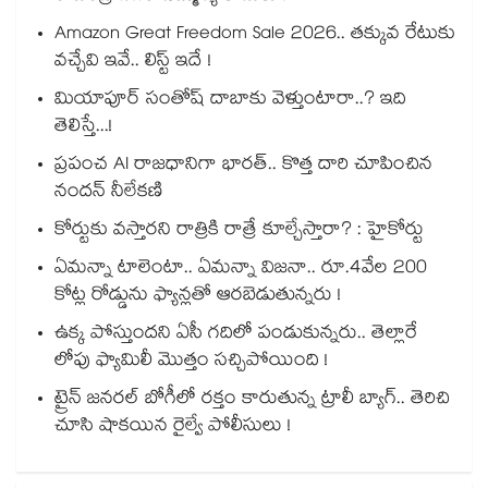
Amazon Great Freedom Sale 2026.. తక్కువ రేటుకు
వచ్చేవి ఇవే.. లిస్ట్ ఇదే !
మియాపూర్ సంతోష్ దాబాకు వెళ్తుంటారా..? ఇది
తెలిస్తే...!
ప్రపంచ AI రాజధానిగా భారత్.. కొత్త దారి చూపించిన
నందన్ నీలేకణి
కోర్టుకు వస్తారని రాత్రికి రాత్రే కూల్చేస్తారా? : హైకోర్టు
ఏమన్నా టాలెంటా.. ఏమన్నా విజనా.. రూ.4వేల 200
కోట్ల రోడ్డును ఫ్యాన్లతో ఆరబెడుతున్నరు !
ఉక్క పోస్తుందని ఏసీ గదిలో పండుకున్నరు.. తెల్లారే
లోపు ఫ్యామిలీ మొత్తం సచ్చిపోయింది !
ట్రైన్ జనరల్ బోగీలో రక్తం కారుతున్న ట్రాలీ బ్యాగ్.. తెరిచి
చూసి షాకయిన రైల్వే పోలీసులు !