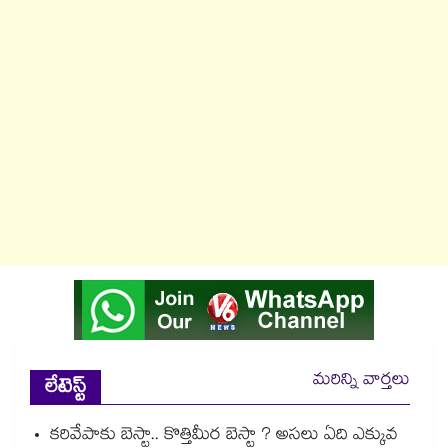
మరిన్ని వార్తలు
లేటెస్ట్
కరివేపాకు బెస్టా.. కొత్తిమీర బెస్టా ? అసలు ఏది ఎక్కువ