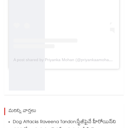
A post shared by Priyanka Mohan (@priyankaamohanofficial)
మరిన్ని వార్తలు
Dog Attacks Raveena Tandon:స్టేజీపైనే హీరోయిన్⁬ని