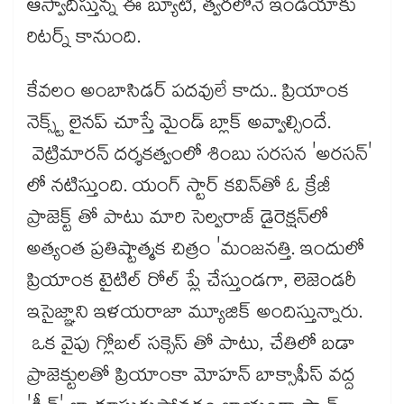
ఆస్వాదిస్తున్న ఈ బ్యూటీ, త్వరలోనే ఇండియాకు
రిటర్న్ కానుంది.
కేవలం అంబాసిడర్ పదవులే కాదు.. ప్రియాంక
నెక్స్ట్ లైనప్ చూస్తే మైండ్ బ్లాక్ అవ్వాల్సిందే.
వెట్రిమారన్ దర్శకత్వంలో శింబు సరసన 'అరసన్'
లో నటిస్తుంది. యంగ్ స్టార్ కవిన్‌తో ఓ క్రేజీ
ప్రాజెక్ట్ తో పాటు మారి సెల్వరాజ్ డైరెక్షన్‌లో
అత్యంత ప్రతిష్టాత్మక చిత్రం 'మంజనత్తి. ఇందులో
ప్రియాంక టైటిల్ రోల్ ప్లే చేస్తుండగా, లెజెండరీ
ఇసైజ్ఞాని ఇళయరాజా మ్యూజిక్ అందిస్తున్నారు.
ఒక వైపు గ్లోబల్ సక్సెస్ తో పాటు, చేతిలో బడా
ప్రాజెక్టులతో ప్రియాంకా మోహన్ బాక్సాఫీస్ వద్ద