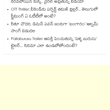
కరవబోయిన కుక్క.. వైరల్ అవుతున్న వీడియో
OTT Thriller: వీకెండ్‌కు పర్ఫెక్ట్ తమిళ్ థ్రిల్లర్.. తెలుగులో
స్ట్రీమింగ్ ఏ ఓటీటీలో అంటే?
రీతూ చౌదరి, డెమన్ పవన్ జంటగా ‘బంగారం’ ఆల్బమ్
సాంగ్ విడుదల
Pallaburusu Trailer: ఆసక్తి పెంచుతున్న ‘పళ్ళ బురుసు’
ట్రైలర్... సినిమా ఎలా ఉండబోతోందంటే?