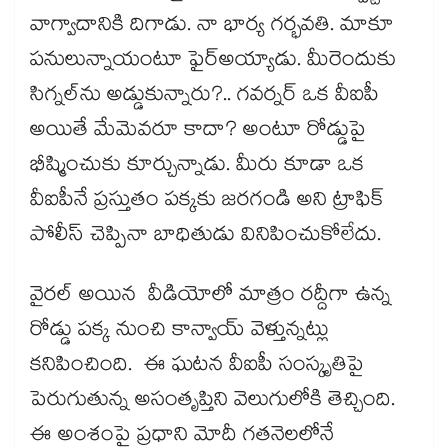
వాగ్వాదానికి దిగాడు. నా భార్య గర్భవతి. మాకూ
పనులున్నాయంటూ ఫైర్​అయ్యాడు. మీరెందుకు
సిగ్నల్‌‌‌‌‌‌‌‌ను అడ్డుకున్నారు?.. గవర్నర్ ఒక వీఐపీ
అయితే మేమెవరూ కాదా? అంటూ రోడ్డుపై
భీష్మించుకు కూర్చున్నాడు. మీరు కూడా ఒక
వీఐపీనే ప్రస్తుతం పక్కకు జరగండి అని ట్రాఫిక్​
పోలీస్ చెప్పినా బాధితుడు వినిపించుకోలేదు.
వైరల్ అయిన వీడియోలో మాత్రం రద్దీగా ఉన్న
రోడ్డు పక్క నుంచి కాన్వాయ్ వెళ్తున్నట్లు
కనిపించింది. ఈ ఘటన వీఐపీ సంస్కృతిపై
పెరుగుతున్న అసంతృప్తిని వెలుగులోకి తెచ్చింది.
ఈ అంశంపై ప్రధాని మోదీ గతనెలలోనే