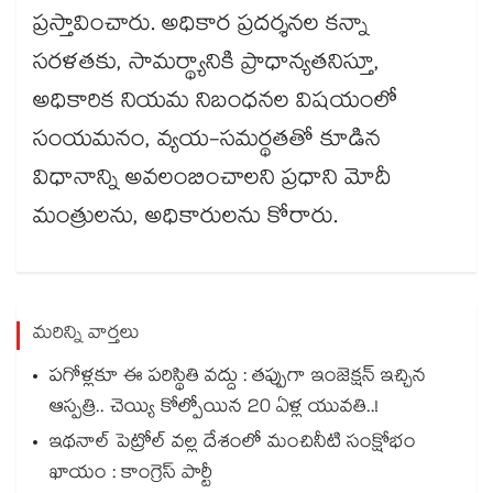
ప్రస్తావించారు. అధికార ప్రదర్శనల కన్నా
సరళతకు, సామర్థ్యానికి ప్రాధాన్యతనిస్తూ,
అధికారిక నియమ నిబంధనల విషయంలో
సంయమనం, వ్యయ-సమర్థతతో కూడిన
విధానాన్ని అవలంబించాలని ప్రధాని మోదీ
మంత్రులను, అధికారులను కోరారు.
మరిన్ని వార్తలు
పగోళ్లకూ ఈ పరిస్థితి వద్దు : తప్పుగా ఇంజెక్షన్ ఇచ్చిన
ఆస్పత్రి.. చెయ్యి కోల్పోయిన 20 ఏళ్ల యువతి..!
ఇథనాల్ పెట్రోల్ వల్ల దేశంలో మంచినీటి సంక్షోభం
ఖాయం : కాంగ్రెస్ పార్టీ