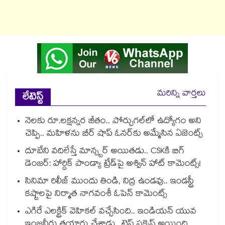
మరిన్ని వార్తలు
లేటెస్ట్
నెలకు రూ.లక్షన్నర జీతం.. పోర్చుగల్⁭లో ఉద్యోగం అని
చెప్పి.. మహిళను బీర్ షాప్ ఓనర్⁭కు అమ్మేసిన ఏజెంట్స్
దూబేని వదిలేస్తే మాన్స్టర్ అయితడు.. CSKకి బిగ్
డెంజర్: హార్దిక్ పాండ్యా ట్రేడ్‌పై అశ్విన్ హాట్ కామెంట్స్!
సినిమా రిలీజ్ ముందు తిండి, నిద్ర ఉండవు.. ఇండస్ట్రీ
కష్టాలపై నిర్మాత నాగవంశీ ఓపెన్ కామెంట్స్
ఎగిరే ఎలక్ట్రిక్ వెహికల్ వచ్చేసింది.. ఇండియన్ యువ
ఇంజనీరు తయారు చేశాడు.. టెస్ట్ సక్సెస్ అయింది