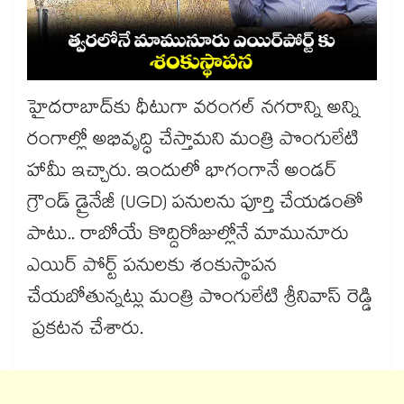
హైదరాబాద్‌కు ధీటుగా వరంగల్ నగరాన్ని అన్ని
రంగాల్లో అభివృద్ధి చేస్తామని మంత్రి పొంగులేటి
హామీ ఇచ్చారు. ఇందులో భాగంగానే అండర్
గ్రౌండ్ డ్రైనేజీ (UGD) పనులను పూర్తి చేయడంతో
పాటు.. రాబోయే కొద్దిరోజుల్లోనే మామునూరు
ఎయిర్ పోర్ట్ పనులకు శంకుస్థాపన
చేయబోతున్నట్లు మంత్రి పొంగులేటి శ్రీనివాస్ రెడ్డి
ప్రకటన చేశారు.