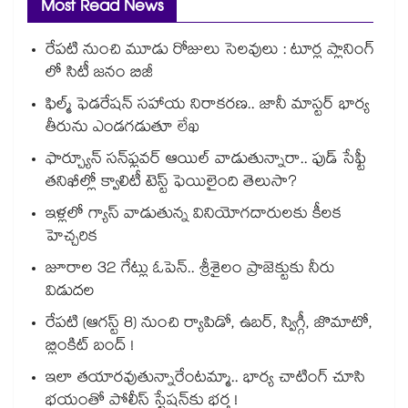
Most Read News
రేపటి నుంచి మూడు రోజులు సెలవులు : టూర్ల ప్లానింగ్
లో సిటీ జనం బిజీ
ఫిల్మ్ ఫెడరేషన్ సహాయ నిరాకరణ.. జానీ మాస్టర్ భార్య
తీరును ఎండగడుతూ లేఖ
ఫార్చ్యూన్ సన్‌ఫ్లవర్ ఆయిల్ వాడుతున్నారా.. ఫుడ్ సేఫ్టీ
తనిఖీల్లో క్వాలిటీ టెస్ట్ ఫెయిలైంది తెలుసా?
ఇళ్లలో గ్యాస్ వాడుతున్న వినియోగదారులకు కీలక
హెచ్చరిక
జూరాల 32 గేట్లు ఓపెన్.. శ్రీశైలం ప్రాజెక్టుకు నీరు
విడుదల
రేపటి (ఆగస్ట్ 8) నుంచి ర్యాపిడో, ఉబర్, స్విగ్గీ, జొమాటో,
బ్లింకిట్ బంద్ !
ఇలా తయారవుతున్నారేంటమ్మా.. భార్య చాటింగ్ చూసి
భయంతో పోలీస్ స్టేషన్⁫కు భర్త !