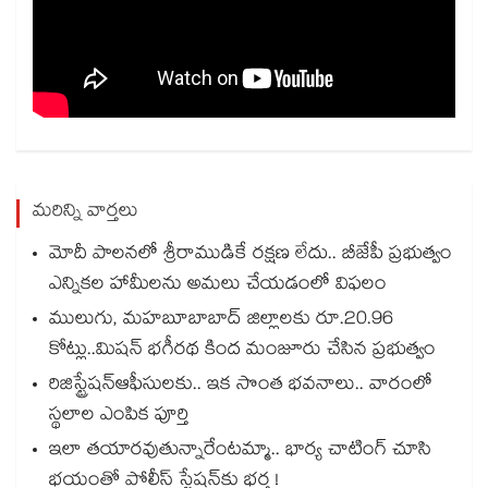
మరిన్ని వార్తలు
మోదీ పాలనలో శ్రీరాముడికే రక్షణ లేదు.. బీజేపీ ప్రభుత్వం
ఎన్నికల హామీలను అమలు చేయడంలో విఫలం
ములుగు, మహబూబాబాద్ జిల్లాలకు రూ.20.96
కోట్లు..మిషన్ భగీరథ కింద మంజూరు చేసిన ప్రభుత్వం
రిజిస్ట్రేషన్ఆఫీసులకు.. ఇక సొంత భవనాలు.. వారంలో
స్థలాల ఎంపిక పూర్తి
ఇలా తయారవుతున్నారేంటమ్మా.. భార్య చాటింగ్ చూసి
భయంతో పోలీస్ స్టేషన్⁫కు భర్త !