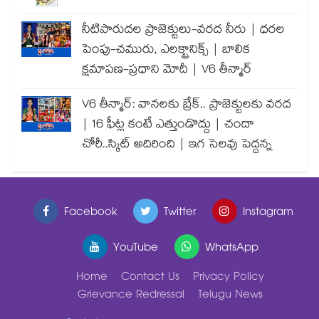
నీటిపారుదల ప్రాజెక్టులు-వరద నీరు | ధరల
పెంపు-చమురు, ఎలక్ట్రానిక్స్ | బాలిక
క్షమాపణ-ప్రధాని మోదీ | V6 తీన్మార్
V6 తీన్మార్: వానలకు బ్రేక్.. ప్రాజెక్టులకు వరద
| 16 ఫీట్ల కంటే ఎత్తుండొద్దు | చందా
చోరీ..స్కిట్ అదిరింది | ఇగ సెలవు పెద్దన్న
Facebook
Twitter
Instagram
YouTube
WhatsApp
Home
Contact Us
Privacy Policy
Grievance Redressal
Telugu News