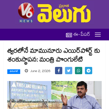
ఈ-పేపర్
త్వరలోనే మామునూరు ఎయిర్‌పోర్ట్‌ కు
శంకుస్థాపన: మంత్రి పొంగులేటి
June 2, 2026
వరంగల్