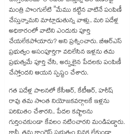
చేస్తోందంటూ కొందరు చేస్తున్న ఆరోపణలపై
మంత్రి పొంగులేటి "మేము కట్టిన వాటినే పంపిణీ
చేస్తున్నామని మాట్లాడుతున్న వాళ్లు.. మరి పదేళ్ల
అధికారంలో వాటిని ఎందుకు పూర్తి
చేయలేకపోయారు? అని ప్రశ్నించారు. బీఆర్ఎస్
ప్రభుత్వం అసంపూర్తిగా వదిలేసిన ఇళ్లను తమ
ప్రభుత్వమే పూర్తి చేసి, అర్హులైన పేదలకు పంపిణీ
చేస్తోందని ఆయన స్పష్టం చేశారు.
గత పదేళ్ల పాలనలో కేసీఆర్, కేటీఆర్, హరీష్
రావు తమ సొంత నియోజకవర్గాలకే ఇళ్లను
పరిమితం చేశారని.. పేదల కష్టాలను
గుర్తించకుండా కేవలం నటించారని మండిపడ్డారు.
కానీ, తమ కాంగ్రెస్ ప్రభుత్వం వివక్ష లేకుండా