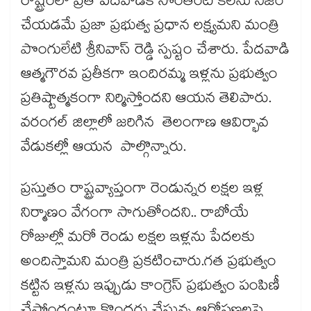
రాష్ట్రంలో ప్రతి పేదవాడికి సొంతింటి కలను నిజం
చేయడమే ప్రజా ప్రభుత్వ ప్రధాన లక్ష్యమని మంత్రి
పొంగులేటి శ్రీనివాస్ రెడ్డి స్పష్టం చేశారు. పేదవాడి
ఆత్మగౌరవ ప్రతీకగా ఇందిరమ్మ ఇళ్లను ప్రభుత్వం
ప్రతిష్టాత్మకంగా నిర్మిస్తోందని ఆయన తెలిపారు.
వరంగల్ జిల్లాలో జరిగిన తెలంగాణ ఆవిర్భావ
వేడుకల్లో ఆయన పాల్గొన్నారు.
ప్రస్తుతం రాష్ట్రవ్యాప్తంగా రెండున్నర లక్షల ఇళ్ల
నిర్మాణం వేగంగా సాగుతోందని.. రాబోయే
రోజుల్లో మరో రెండు లక్షల ఇళ్లను పేదలకు
అందిస్తామని మంత్రి ప్రకటించారు.గత ప్రభుత్వం
కట్టిన ఇళ్లను ఇప్పుడు కాంగ్రెస్ ప్రభుత్వం పంపిణీ