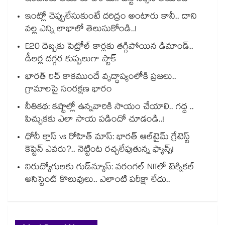
ఇంట్లో చెప్పులేసుకుంటే దరిద్రం అంటారు కానీ.. దాని
వల్ల ఎన్ని లాభాలో తెలుసుకోండి..!
E20 దెబ్బకు పెట్రోల్ కార్లకు తగ్గిపోయిన డిమాండ్..
డీలర్ల దగ్గర కుప్పలుగా స్టాక్
భారత్ రిచ్ కాకముందే వృద్ధాప్యంలోకి ప్రజలు..
గ్రామాలపై సంరక్షణ భారం
నీతికథ: కష్టాల్లో ఉన్నవారికి సాయం చేయాలి.. గద్ద ..
పిచ్చుకకు ఎలా సాయ పడిందో చూడండి..!
ధోనీ క్లాస్ vs రోహిత్ మాస్: భారత్ ఆల్‌టైమ్ గ్రేటెస్ట్
కెప్టెన్ ఎవరు?.. నెట్టింట రచ్చలేపుతున్న ఫ్యాన్స్!
నిరుద్యోగులకు గుడ్‌న్యూస్: వరంగల్ NITలో టెక్నికల్
అసిస్టెంట్ కొలువులు.. ఎలాంటి పరీక్షా లేదు..