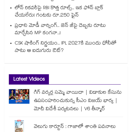
లోన్ రికవరీపై RBI కొత్త రూల్స్.. ఇక ఫోన్ బ్లాక్
చేయలేరు! గంటకు రూ.250 ఫైన్
ప్రధాని మోడీ వార్నింగ్.. జెన్ జీపై దెబ్బకు రూటు
మార్చేసిన MP కంగనా..!
CSK షాకింగ్ నిర్ణయం.. IPL 2027కి ముందు ధోనీతో
పాటు ఆ ఐదుగురు ఔట్?
Latest Videos
గిగ్ వర్కర్ల సమ్మె వాయిదా | విడాకుల కేసును
ఉపసంహరించుకున్న సీఎం విజయ్ భార్య |
మోదీ విదేశీ పర్యటనలు | V6 తీన్మార్
వెలుగు కార్టూన్ : గాజాలో శాంతి పవనాలు