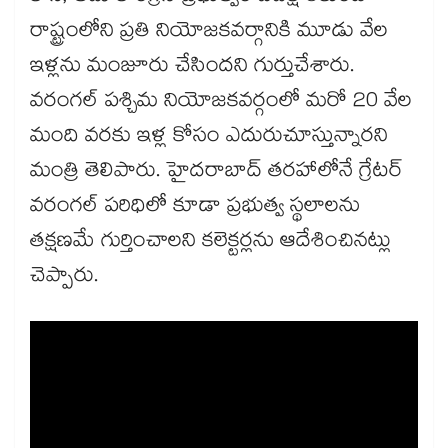
రాష్ట్రంలోని ప్రతి నియోజకవర్గానికి మూడు వేల
ఇళ్లను మంజూరు చేసిందని గుర్తుచేశారు.
వరంగల్ పశ్చిమ నియోజకవర్గంలో మరో 20 వేల
మంది వరకు ఇళ్ల కోసం ఎదురుచూస్తున్నారని
మంత్రి తెలిపారు. హైదరాబాద్ తరహాలోనే గ్రేటర్
వరంగల్ పరిధిలో కూడా ప్రభుత్వ స్థలాలను
తక్షణమే గుర్తించాలని కలెక్టర్లను ఆదేశించినట్లు
చెప్పారు.