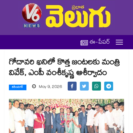
ఈ-పేపర్
గోదావరి ఖనిలో కొత్త జంటలకు మంత్రి
వివేక్, ఎంపీ వంశీకృష్ణ ఆశీర్వాదం
May 9, 2026
కరీంనగర్