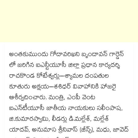
అంతకుముందు గోదావరిఖని బృందావన్​ గార్డెన్​
లో జరిగిన ఐఎన్టీయూసీ జిల్లా ప్రధాన కార్యదర్శి
రాచకొండ కోటేశ్వర్లు–శ్యామల దంపతుల
కూతురు అక్షయ–శశిధర్​ వివాహానికి హాజరై
ఆశీర్వదించారు. మంత్రి, ఎంపీ వెంట
ఐఎన్‌‌‌‌టీయూసీ జాతీయ నాయకులు సలీంపాష,
జి.కుమారస్వామి, లీడర్లు డి.మల్లేశ్‌‌‌‌, మల్లేశ్‌‌‌‌
యాదవ్‌‌‌‌, అనుమాస శ్రీనివాస్​ (జీన్స్), మధు, జావెద్​