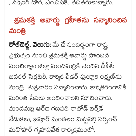
, నర్సింగ్​ దొర, ఎం.దీపక్, తదితరులున్నారు.
శ్రమశక్తి అవార్డు గ్రహీతను సన్మానించిన
మంత్రి
కోల్​బెల్ట్, వెలుగు:
మే డే సందర్భంగా రాష్ట్ర
ప్రభుత్వం నుంచి శ్రమశక్తి అవార్డు పొందిన
మంచిర్యాల జిల్లా మందమర్రికి చెందిన డీసీసీ
జనరల్​ సెక్రటరీ, కార్మిక లీడర్ పుల్లూరి లక్ష్మణ్​ను
మంత్రి శుక్రవారం సన్మానించారు. కార్మికరంగానికి
మరింత సేవలు అందించాలని సూచించారు.
మందమర్రి ఆర్​ఐ గణపతి రాథోడ్ ​బర్త్​డే
వేడుకలు, జైపూర్ మండలం మిట్టపల్లి సర్పంచ్
మనోహర్ గృహప్రవేశ కార్యక్రమంలో,