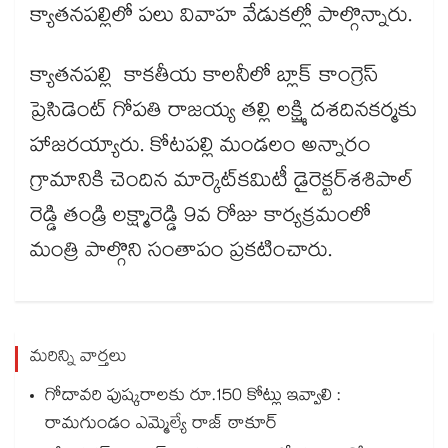
క్యాతనపల్లిలో పలు వివాహ వేడుకల్లో పాల్గొన్నారు.
క్యాతనపల్లి కాకతీయ కాలనీలో బ్లాక్​ కాంగ్రెస్ ​
ప్రెసిడెంట్ గోపతి రాజయ్య తల్లి లక్ష్మి దశదినకర్మకు
హాజరయ్యారు. కోటపల్లి మండలం అన్నారం
గ్రామానికి చెందిన మార్కెట్​కమిటీ డైరెక్టర్​శశిపాల్​
రెడ్డి తండ్రి లక్ష్మారెడ్డి 9వ రోజు కార్యక్రమంలో
మంత్రి పాల్గొని సంతాపం ప్రకటించారు.
మరిన్ని వార్తలు
గోదావరి పుష్కరాలకు రూ.150 కోట్లు ఇవ్వాలి :
రామగుండం ఎమ్మెల్యే రాజ్ ఠాకూర్