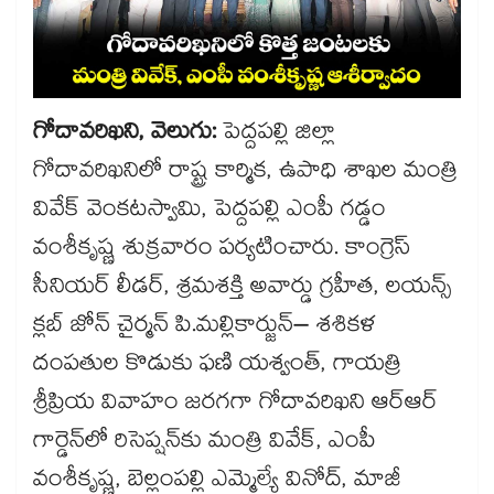
గోదావరిఖని, వెలుగు:
పెద్దపల్లి జిల్లా
గోదావరిఖనిలో రాష్ట్ర కార్మిక, ఉపాధి శాఖల మంత్రి
వివేక్​ వెంకటస్వామి, పెద్దపల్లి ఎంపీ గడ్డం
వంశీకృష్ణ శుక్రవారం పర్యటించారు. కాంగ్రెస్​
సీనియర్​ లీడర్, శ్రమశక్తి అవార్డు గ్రహీత, లయన్స్​
క్లబ్​ జోన్​ చైర్మన్​ పి.మల్లికార్జున్– శశికళ
దంపతుల కొడుకు ఫణి యశ్వంత్, గాయత్రి
శ్రీప్రియ వివాహం జరగగా గోదావరిఖని ఆర్​ఆర్​
గార్డెన్​లో రిసెప్షన్​కు మంత్రి వివేక్​, ఎంపీ
వంశీకృష్ణ, బెల్లంపల్లి ఎమ్మెల్యే వినోద్, మాజీ