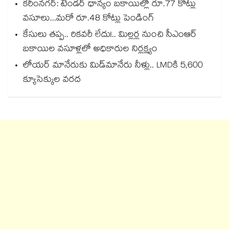
కరీంనగర్: టెండర్ ధాన్యం బకాయిల్లో రూ.77 కోట్లు
వసూలు...మరో రూ.48 కోట్లు పెండింగ్
కేసులు తప్ప.. రికవరీ లేదు!.. మిల్లర్ల నుంచి సీఎంఆర్
బకాయిల వసూళ్లలో అధికారుల నిర్లక్ష్యం
లోయర్‌‌‌‌ మానేరుకు మిడ్‌‌మానేరు నీళ్లు.. LMDకి 5,600
క్యూసెక్కుల వరద