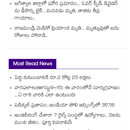
జగిత్యాల జిల్లాలో ఘోర ప్రమాదం... ఓవర్ స్పీడ్ డివైడర్
ను ఢీకొన్న బైక్.. మనవడు మృతి, తాతకు తీవ్ర
గాయాలు..
రాజమండ్రి మెడికో ప్రియాంక మృతి... మృత్యువుతో ఐదు
రోజులు పోరాడి..
Most Read News
పెద్ది కుటుంబానికి రూ.2 కోట్ల 25 లక్షలు
వారఫలాలు(ఆగస్టు9–15): ఈ వారంలోనే సూర్యగ్రహణం
.. ఏ రాశి వారికి ఎలా ఉంటుంది!
పడిక్కల్‌‌ ప్రతాపం..ఇండియా తొలి ఇన్నింగ్స్‌‌లో 357/6
ఇంజినీరింగ్ చేశారా ? రైల్వే సంస్థలో ఉద్యోగాలు.. నెలకు
మంచి జీతం.. పూర్తి వివరాలివే!