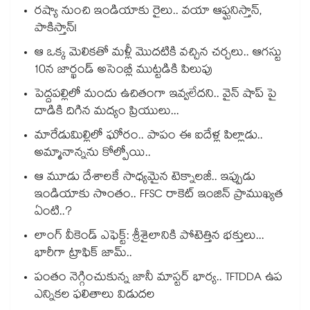
రష్యా నుంచి ఇండియాకు రైలు.. వయా ఆఫ్ఘనిస్తాన్,
పాకిస్తాన్!
ఆ ఒక్క మెలికతో మళ్లీ మొదటికి వచ్చిన చర్చలు.. ఆగస్టు
10న జార్ఖండ్ అసెంబ్లీ ముట్టడికి పిలుపు
పెద్దపల్లిలో మందు ఉచితంగా ఇవ్వలేదని.. వైన్ షాప్ పై
దాడికి దిగిన మద్యం ప్రియులు...
మారేడుమిల్లిలో ఘోరం.. పాపం ఈ ఐదేళ్ల పిల్లాడు..
అమ్మానాన్నను కోల్పోయి..
ఆ మూడు దేశాలకే సాధ్యమైన టెక్నాలజీ.. ఇప్పుడు
ఇండియాకు సొంతం.. FFSC రాకెట్ ఇంజిన్ ప్రాముఖ్యత
ఏంటి..?
లాంగ్ వీకెండ్ ఎఫెక్ట్: శ్రీశైలానికి పోటెత్తిన భక్తులు...
భారీగా ట్రాఫిక్ జామ్..
పంతం నెగ్గించుకున్న జానీ మాస్టర్ భార్య.. TFTDDA ఉప
ఎన్నికల ఫలితాలు విడుదల