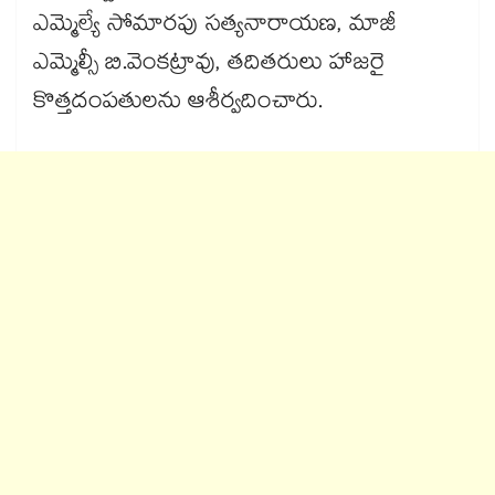
ఎమ్మెల్యే సోమారపు సత్యనారాయణ, మాజీ
ఎమ్మెల్సీ బి.వెంకట్రావు, తదితరులు హాజరై
కొత్తదంపతులను ఆశీర్వదించారు.