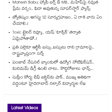
Mahesh Babu: హ్యాపీ బర్త్ డే MB.. మహేష్‌పై నమ్రత
ప్రేమ వర్షం.. ఫిదా అవుతున్న సూపర్‌స్టార్ ఫ్యాన్స్
జ్యోతిష్యం: ఆగస్టు 12 సూర్యగ్రహణం.. ఏ రాశి వారు ఏం
చేయాలి..!
Toxic ట్రైలర్ రివ్యూ.. యష్ ‘టాక్సిక్’ తర్వాత
ఏమైపోతాడో..!
ప్రతి పల్లెకూ ఆర్టీసీ బస్సు..బస్సులు రాని గ్రామాలపై..
రాష్ట్రవ్యాప్తంగా సర్వే
పంజాబ్ నేషనల్ బ్యాంకులో ఉద్యోగ నోటిఫికేషన్..
మినిమమ్ డిగ్రీ ఉంటె చాలు.. కొద్దిరోజులు ఛాన్స్...
సుప్రీం కోర్టు చీఫ్ జస్టిస్⁭కు షాక్.. ముఖ్య అతిథిగా
వద్దంటూ హైదరాబాద్ నల్సార్ విద్యార్థుల లేఖ
Latest Videos