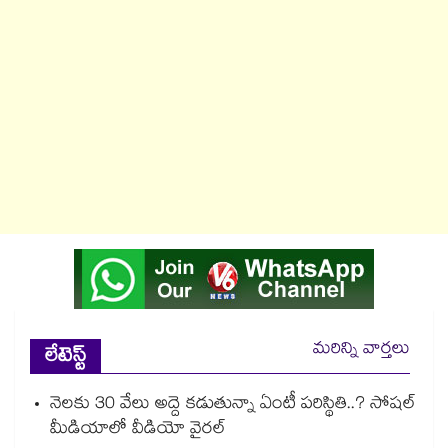
మరిన్ని వార్తలు
లేటెస్ట్
నెలకు 30 వేలు అద్దె కడుతున్నా ఏంటీ పరిస్థితి..? సోషల్
మీడియాలో వీడియో వైరల్