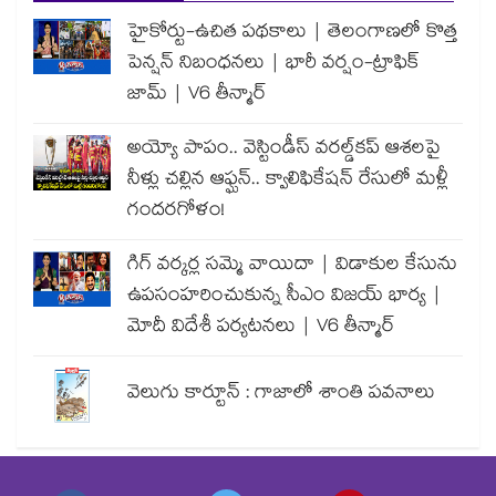
హైకోర్టు-ఉచిత పథకాలు | తెలంగాణలో కొత్త
పెన్షన్ నిబంధనలు | భారీ వర్షం-ట్రాఫిక్
జామ్ | V6 తీన్మార్
అయ్యో పాపం.. వెస్టిండీస్ వరల్డ్‌కప్ ఆశలపై
నీళ్లు చల్లిన ఆఫ్ఘన్.. క్వాలిఫికేషన్ రేసులో మళ్లీ
గందరగోళం!
గిగ్ వర్కర్ల సమ్మె వాయిదా | విడాకుల కేసును
ఉపసంహరించుకున్న సీఎం విజయ్ భార్య |
మోదీ విదేశీ పర్యటనలు | V6 తీన్మార్
వెలుగు కార్టూన్ : గాజాలో శాంతి పవనాలు