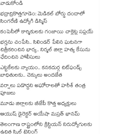
వాడుకోండి
భద్రాద్రికొత్తగూడెం: మెడికల్ బోర్డు దందాలో
సింగరేణి ఉద్యోగి డిస్మిస్
కంపెనీలో కార్మికులకు గంజాయి చాక్లెట్ల సప్లయ్
భర్తను చంపేసి.. సిలిండర్ పేలిన ఘటనగా
చిత్రీకరించిన భార్య.. నిర్మల్ జిల్లా హత్య కేసును
ఛేదించిన పోలీసులు
ఎట్టకేలకు న్యాయం.. కనకదుర్గ చిట్‌‌‌‌‌‌‌‌ఫండ్స్
బాధితులకు.. చెక్కులు అందజేత
వర్షాలు పడొద్దని అఘోరాలతో హరీశ్ తంత్ర
పూజలు
మూడు జిల్లాలకు బీజేపీ కొత్త అధ్యక్షులు
ఆయుష్‌‌ డైరెక్టర్ అయేషా మస్రత్ ఖానమ్‌‌
తెలంగాణ రాష్ట్రంలోని క్రిస్టియన్ నిరుద్యోగులకు
ఉచిత స్కిల్ ట్రైనింగ్