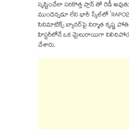
సృష్టించేలా సరికొత్త ప్లాన్ తో రెడీ అవుత
ముందెన్నడూ లేని భారీ స్కేల్‌లో 'RAPO
సినిమాటిక్స్ బ్యానర్‌పై నిర్మాత కృష్ణ ప
హిస్టరీలోనే ఒక మైలురాయిగా నిలిచిపోయే
చేశారు.