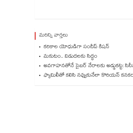
మరిన్ని వార్తలు
కరికాల యోధుడిగా సందీప్ కిషన్
మకుటం.. విడుదలకు సిద్ధం
అవగాహనతోనే సైబర్ నేరాలకు అడ్డుకట్ట: సిన
ఫ్యామిలీతో కలిసి నవ్వుకునేలా కొరియన్ కనక