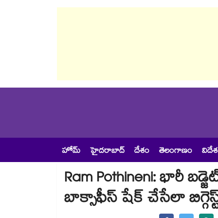
హోమ్
హైదరాబాద్
దేశం
తెలంగాణం
విదే
Ram Pothineni: భారీ బడ్జె
బాక్సాఫీస్ షేక్ చేసేలా బిగ్గెస్