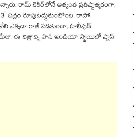
ున్నారు. రామ్ కెరీర్‌లోనే అత్యంత ప్రతిష్టాత్మకంగా,
23' చిత్రం రూపుదిద్దుకుంటోంది. రాపో
ోతినేని ఎక్కడా రాజీ పడకుండా, టాలీవుడ్
లా ఈ చిత్రాన్ని పాన్ ఇండియా స్థాయిలో ప్లాన్