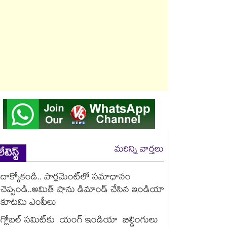
మరిన్ని వార్తలు
లేటెస్ట్
దాక్కోకండి.. పార్లమెంట్‌‌‌‌లో సమాధానం
చెప్పండి..అమిత్ షాను డిమాండ్ చేసిన ఇండియా
కూటమి ఎంపీలు
గ్లోబల్ సమిట్‌‌కు యంగ్ ఇండియా బిల్డింగులు