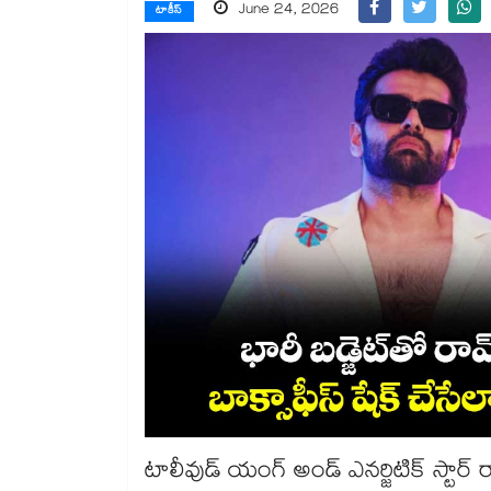
June 24, 2026
టాకీస్
టాలీవుడ్ యంగ్ అండ్ ఎనర్జిటిక్ స్టార్ రా