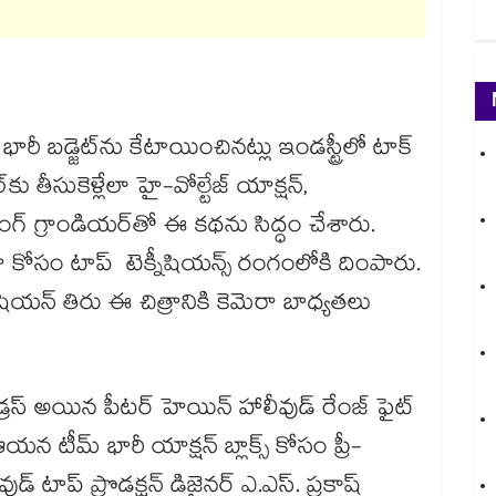
భారీ బడ్జెట్‌ను కేటాయించినట్లు ఇండస్ట్రీలో టాక్
్‌కు తీసుకెళ్లేలా హై-వోల్టేజ్ యాక్షన్,
యింగ్ గ్రాండియర్‌తో ఈ కథను సిద్ధం చేశారు.
ా కోసం టాప్ టెక్నీషియన్స్ రంగంలోకి దింపారు.
ిషియన్ తిరు ఈ చిత్రానికి కెమెరా బాధ్యతలు
 అడ్రస్ అయిన పీటర్ హెయిన్ హాలీవుడ్ రేంజ్ ఫైట్
కే ఆయన టీమ్ భారీ యాక్షన్ బ్లాక్స్ కోసం ప్రీ-
ుడ్ టాప్ ప్రొడక్షన్ డిజైనర్ ఎ.ఎస్. ప్రకాష్