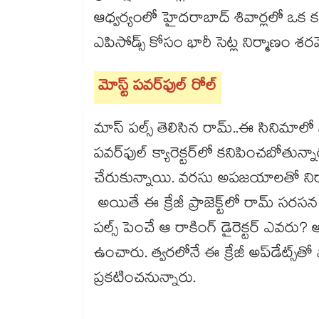
ఆధ్వర్యంలో హైదరాబాద్ శివార్లలో ఒక కంప
ఎపిసోడ్స్ కోసం భారీ సెట్ల నిర్మాణం 
మోస్ట్ పవర్‌ఫుల్ రోల్
మాస్ పల్స్ తెలిసిన రామ్..ఈ సినిమాలో
పవర్‌ఫుల్ క్యారెక్టర్‌లో కనిపించబోతున్న
చేరుకున్నాయి. వరసు అపజయాలతో నిరాశత
అయితే ఈ క్రేజీ ప్రాజెక్ట్‌లో రామ్ సర
పల్స్ పెంచే ఆ రాకింగ్ డైరెక్టర్ ఎవరు? 
ఉంచారు. త్వరలోనే ఈ క్రేజీ అప్‌డేట్స్‌త
ప్రకటించనున్నారు.