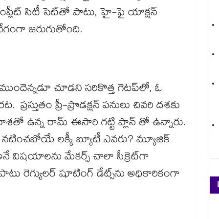
్లీట్ సిటీ సెట్‌తో పాటు, హై-ఫై యాక్షన్
శరవేగంగా జరుగుతోంది.
 ముందెన్నడూ చూడని సరికొత్త గెటప్‌లో, ఓ
ారట. ప్రస్తుతం ప్రీ-ప్రొడక్షన్ పనులు చివరి దశకు
ో ఉన్న రామ్ ఈసారి గట్టి ప్లాన్ తో ఉన్నారు.
సన నటించబోయే లక్కీ బ్యూటీ ఎవరు? మ్యూజిక్
అనే విషయాలను మేకర్స్ చాలా సీక్రెట్‌గా
ో పాటు రెగ్యులర్ షూటింగ్ డేట్స్‌ను అధికారికంగా