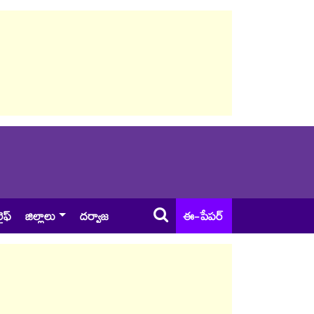
ైఫ్
జిల్లాలు
దర్వాజ
ఈ-పేపర్