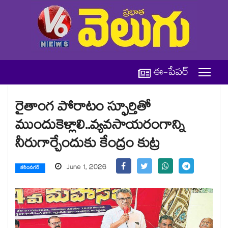
ఈ-పేపర్
రైతాంగ పోరాటం స్ఫూర్తితో
ముందుకెళ్లాలి..వ్యవసాయరంగాన్ని
నీరుగార్చేందుకు కేంద్రం కుట్ర
June 1, 2026
కరీంనగర్