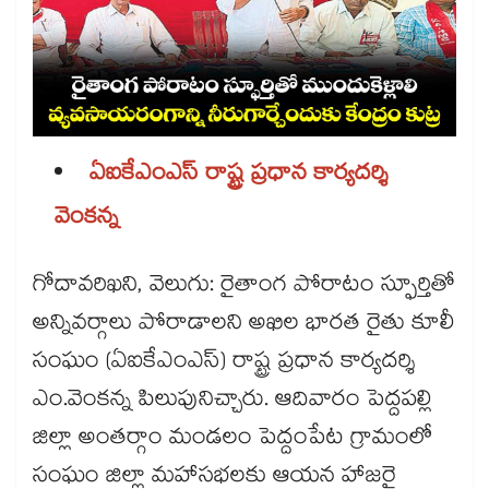
ఏఐకేఎంఎస్​ రాష్ట్ర ప్రధాన కార్యదర్శి
వెంకన్న
గోదావరిఖని, వెలుగు: రైతాంగ పోరాటం స్ఫూర్తితో
అన్నివర్గాలు పోరాడాలని అఖిల భారత రైతు కూలీ
సంఘం (ఏఐకేఎంఎస్) రాష్ట్ర ప్రధాన కార్యదర్శి
ఎం.వెంకన్న పిలుపునిచ్చారు. ఆదివారం పెద్దపల్లి
జిల్లా అంతర్గాం మండలం పెద్దంపేట గ్రామంలో
సంఘం జిల్లా మహాసభలకు ఆయన హాజరై