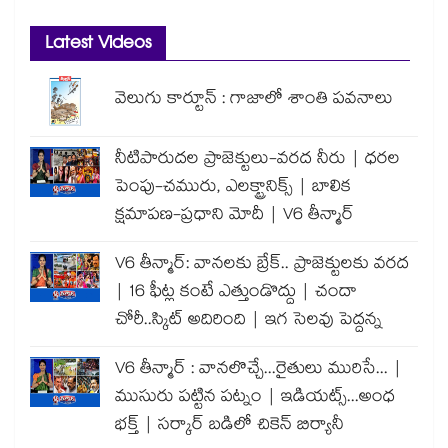
Latest Videos
వెలుగు కార్టూన్ : గాజాలో శాంతి పవనాలు
నీటిపారుదల ప్రాజెక్టులు-వరద నీరు | ధరల
పెంపు-చమురు, ఎలక్ట్రానిక్స్ | బాలిక
క్షమాపణ-ప్రధాని మోదీ | V6 తీన్మార్
V6 తీన్మార్: వానలకు బ్రేక్.. ప్రాజెక్టులకు వరద
| 16 ఫీట్ల కంటే ఎత్తుండొద్దు | చందా
చోరీ..స్కిట్ అదిరింది | ఇగ సెలవు పెద్దన్న
V6 తీన్మార్ : వానలొచ్చే...రైతులు మురిసే... |
ముసురు పట్టిన పట్నం | ఇడియట్స్...అంధ
భక్త్ | సర్కార్ బడిలో చికెన్ బిర్యానీ