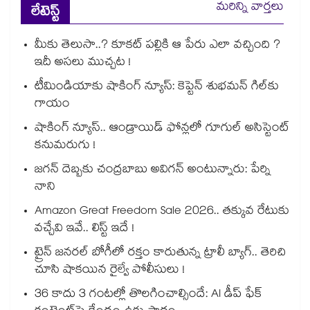
మరిన్ని వార్తలు
లేటెస్ట్
మీకు తెలుసా..? కూకట్ పల్లికి ఆ పేరు ఎలా వచ్చింది ?
ఇదీ అసలు ముచ్చట !
టీమిండియాకు షాకింగ్ న్యూస్: కెప్టెన్ శుభమన్ గిల్‎కు
గాయం
షాకింగ్ న్యూస్.. ఆండ్రాయిడ్ ఫోన్లలో గూగుల్ అసిస్టెంట్
కనుమరుగు !
జగన్ దెబ్బకు చంద్రబాబు అవిగన్ అంటున్నారు: పేర్ని
నాని
Amazon Great Freedom Sale 2026.. తక్కువ రేటుకు
వచ్చేవి ఇవే.. లిస్ట్ ఇదే !
ట్రైన్ జనరల్ బోగీలో రక్తం కారుతున్న ట్రాలీ బ్యాగ్.. తెరిచి
చూసి షాకయిన రైల్వే పోలీసులు !
36 కాదు 3 గంటల్లో తొలగించాల్సిందే: AI డీప్ ఫేక్