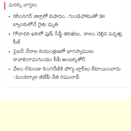
మరిన్ని వార్తలు
కరీంనగర్ జిల్లాలో విషాదం.. గుండెపోటుతో SBI
బ్యాంకులోనే రైతు మృతి
గోదావరి ఖనిలో ఫుడ్ సేఫ్టీ తనిఖీలు.. కాలం చెల్లిన పచ్చళ్లు
సీజ్
సైబర్ నేరాల నియంత్రణలో భాగస్వాములు
కావాలి:రామగుండం సీపీ అంబర్కిశోర్‌‌‌‌‌‌‌‌‌‌‌‌‌‌‌‌
వేలం లేకుండా సింగరేణికి బొగ్గు బ్లాక్‌‌‌‌‌‌‌‌లు కేటాయించారు
: మంచిర్యాల బీజేపీ నేత రఘునాథ్