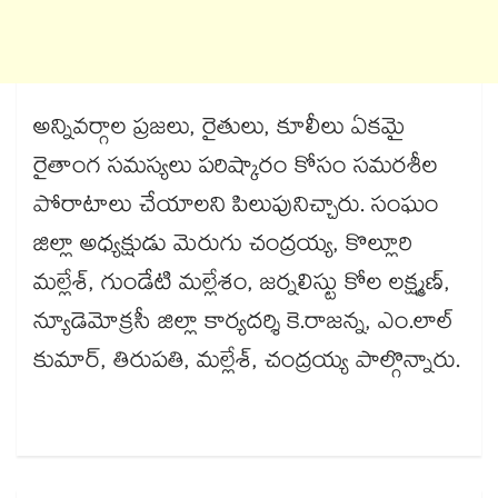
అన్నివర్గాల ప్రజలు, రైతులు, కూలీలు ఏకమై
రైతాంగ సమస్యలు పరిష్కారం కోసం సమరశీల
పోరాటాలు చేయాలని పిలుపునిచ్చారు. సంఘం
జిల్లా అధ్యక్షుడు మెరుగు చంద్రయ్య, కొల్లూరి
మల్లేశ్, గుండేటి మల్లేశం, జర్నలిస్టు కోల లక్ష్మణ్,
న్యూడెమోక్రసీ జిల్లా కార్యదర్శి కె.రాజన్న, ఎం.లాల్
కుమార్, తిరుపతి, మల్లేశ్, చంద్రయ్య పాల్గొన్నారు.