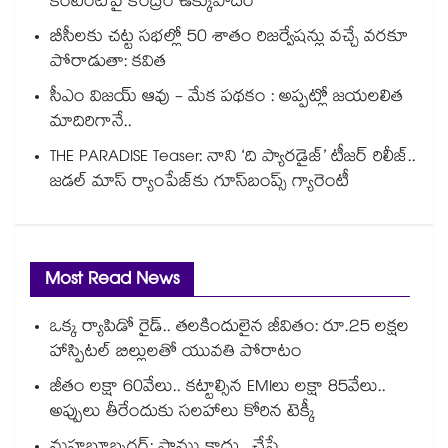
కంటెంట్‎పై కేంద్రం ఉక్కుపాదం
బీసీలకు చట్ట సభల్లో 50 శాతం రిజర్వేషన్లు వచ్చే వరకూ
పోరాడుతా: కవిత
సీఎం విజయ్ ఆవు - మేక పథకం : అప్పట్లో జయలలిత
మాదిరిగానే..
THE PARADISE Teaser: నాని ‘ది ప్యారడైజ్‌‌’ టీజర్ రిలీజ్..
జడల్ మాస్ ర్యాంపేజ్‌కు గూస్‌బంప్స్ గ్యారెంటీ
Most Read News
ఒక్క ర్యాపిడో రైడ్.. తలకిందులైన జీవితం: రూ.25 లక్షల
హాస్పిటల్ బిల్లులతో యువతి పోరాటం
జీతం లక్షా 60వేలు.. కట్టాల్సిన EMIలు లక్షా 85వేలు..
అప్పులు తీరేందుకు సలహాలు కోరిన టెక్కీ