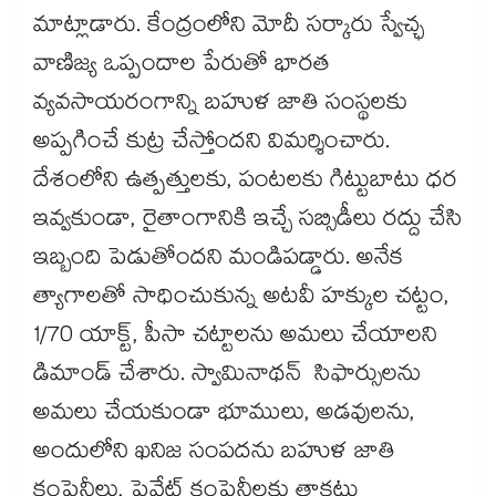
మాట్లాడారు. కేంద్రంలోని మోదీ సర్కారు స్వేచ్ఛ
వాణిజ్య ఒప్పందాల పేరుతో భారత
వ్యవసాయరంగాన్ని బహుళ జాతి సంస్థలకు
అప్పగించే కుట్ర చేస్తోందని విమర్శించారు.
దేశంలోని ఉత్పత్తులకు, పంటలకు గిట్టుబాటు ధర
ఇవ్వకుండా, రైతాంగానికి ఇచ్చే సబ్సిడీలు రద్దు చేసి
ఇబ్బంది పెడుతోందని మండిపడ్డారు. అనేక
త్యాగాలతో సాధించుకున్న అటవీ హక్కుల చట్టం,
1/70 యాక్ట్, పీసా చట్టాలను అమలు చేయాలని
డిమాండ్​ చేశారు. స్వామినాథన్ సిఫార్సులను
అమలు చేయకుండా భూములు, అడవులను,
అందులోని ఖనిజ సంపదను బహుళ జాతి
కంపెనీలు, ప్రైవేట్​ కంపెనీలకు తాకట్టు