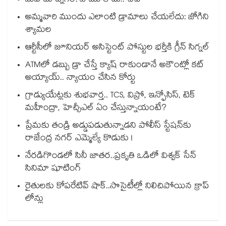
మహబూబ్నగర్: పాము కాదు.. చేపే
అమ్మవారి ముందు ఎలాంటి డ్రామాలు చేయలేదు: జోగిని
శ్యామల
ఆర్టీసీలో జూనియర్ అసిస్టెంట్‌‌ పోస్టుల భర్తీకి గ్రీన్‌‌ సిగ్నల్
ATMలో డబ్బు డ్రా చేస్తే క్యాష్ రాకుండానే అకౌంట్లో కట్
అయ్యాయ్.. న్యాయం చేసిన కోర్టు
గ్రాడ్యుయేట్లకు శుభవార్త.. TCS, విప్రో, ఇన్ఫోసిస్, టెక్
మహీంద్రా, హెచ్సీఎల్ ఏం చేస్తున్నాయంటే?
ప్రేమకు తండ్రి అడ్డుపడుతున్నాడని పోలీస్ స్టేషన్⁪కు
రాజేంద్ర నగర్ ఎమ్మెల్యే కొడుకు !
నేరడిగొండలో సినీ జాతర..ప్రకృతి ఒడిలో విశ్వక్ సేన్
సినిమా షూటింగ్
రైతులకు కోపరేటివ్ షాక్..సొసైటీల్లో నిలిచిపోయిన క్రాప్
లోన్లు