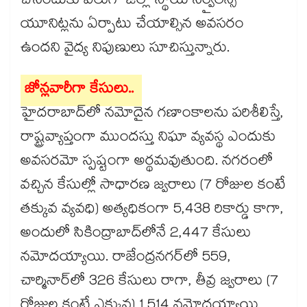
చేసేందుకు వీలుగా జిల్లా స్థాయి సర్వైలెన్స్
యూనిట్లను ఏర్పాటు చేయాల్సిన అవసరం
ఉందని వైద్య నిపుణులు సూచిస్తున్నారు.
జోన్లవారీగా కేసులు..
హైదరాబాద్‌‌‌‌‌‌‌‌లో నమోదైన గణాంకాలను పరిశీలిస్తే,
రాష్ట్రవ్యాప్తంగా ముందస్తు నిఘా వ్యవస్థ ఎందుకు
అవసరమో స్పష్టంగా అర్థమవుతుంది. నగరంలో
వచ్చిన కేసుల్లో సాధారణ జ్వరాలు (7 రోజుల కంటే
తక్కువ వ్యవధి) అత్యధికంగా 5,438 రికార్డు కాగా,
అందులో సికింద్రాబాద్‌‌‌‌‌‌‌‌లోనే 2,447 కేసులు
నమోదయ్యాయి. రాజేంద్రనగర్‌‌‌‌‌‌‌‌లో 559,
చార్మినార్‌‌‌‌‌‌‌‌లో 326 కేసులు రాగా, తీవ్ర జ్వరాలు (7
రోజుల కంటే ఎక్కువ) 1,514 నమోదయ్యాయి.