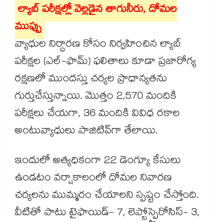
ల్యాబ్ పరీక్షల్లో వెల్లడైన తాగునీరు, దోమల
ముప్పు
వ్యాధుల నిర్ధారణ కోసం నిర్వహించిన ల్యాబ్
పరీక్షల (ఎల్-ఫామ్) ఫలితాలు కూడా ప్రజారోగ్య
రక్షణలో ముందస్తు చర్యల ప్రాధాన్యతను
గుర్తుచేస్తున్నాయి. మొత్తం 2,570 మందికి
పరీక్షలు చేయగా, 36 మందికి వివిధ రకాల
అంటువ్యాధులు పాజిటివ్‌‌‌‌‌‌‌‌గా తేలాయి.
ఇందులో అత్యధికంగా 22 డెంగ్యూ కేసులు
ఉండటం వర్షాకాలంలో దోమల నివారణ
చర్యలను ముమ్మరం చేయాలని స్పష్టం చేస్తోంది.
వీటితో పాటు టైఫాయిడ్- 7, లెప్టోస్పైరోసిస్- 3,