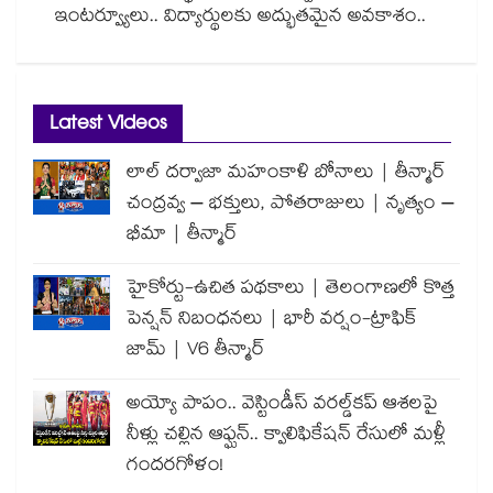
ఇంటర్వ్యూలు.. విద్యార్థులకు అద్భుతమైన అవకాశం..
Latest Videos
లాల్ దర్వాజా మహంకాళి బోనాలు | తీన్మార్
చంద్రవ్వ – భక్తులు, పోతరాజులు | నృత్యం –
భీమా | తీన్మార్
హైకోర్టు-ఉచిత పథకాలు | తెలంగాణలో కొత్త
పెన్షన్ నిబంధనలు | భారీ వర్షం-ట్రాఫిక్
జామ్ | V6 తీన్మార్
అయ్యో పాపం.. వెస్టిండీస్ వరల్డ్‌కప్ ఆశలపై
నీళ్లు చల్లిన ఆఫ్ఘన్.. క్వాలిఫికేషన్ రేసులో మళ్లీ
గందరగోళం!