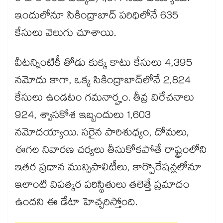
ఇందులోనూ సికింద్రాబాద్ పరిధిలోనే 635
కేసులు వెలుగు చూశాయి.
వీటన్నింటికీ తోడు కుక్క కాటు కేసులు 4,395
నమోదు కాగా, ఒక్క సికింద్రాబాద్‌‌‌‌‌‌‌‌లోనే 2,824
కేసులు ఉండటం గమనార్హం. తీవ్ర విరేచనాలు
924, శ్వాసకోశ ఇబ్బందులు 1,603
నమోదయ్యాయి. సరైన పారిశుధ్యం, దోమలు,
ఈగల నివారణ చర్యలు తీసుకోకపోతే రాష్ట్రంలోని
ఇతర ప్రధాన మున్సిపాలిటీలు, కార్పొరేషన్లలోనూ
ఇలాంటి విపత్కర పరిస్థితులు తలెత్తే ప్రమాదం
ఉందని ఈ డేటా హెచ్చరిస్తోంది.