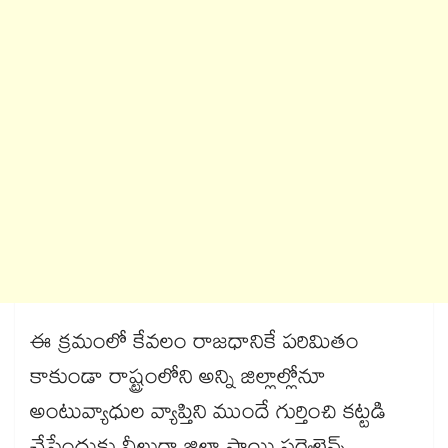
ఈ క్రమంలో కేవలం రాజధానికే పరిమితం
కాకుండా రాష్ట్రంలోని అన్ని జిల్లాల్లోనూ
అంటువ్యాధుల వ్యాప్తిని ముందే గుర్తించి కట్టడి