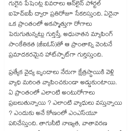
గురైన పేషెంట్ల వివరాలు ఆన్‌‌‌‌‌‌‌‌లైన్ పోర్టల్
ఐహెచ్ఐపీ ద్వారా ప్రతిరోజూ సేకరిస్తుంది. ఏదైనా
ఒక ప్రాంతంలో అకస్మాత్తుగా రోగాలు
పెరుగుతున్నట్లు గుర్తిస్తే, అధునాతన మ్యాపింగ్
సాంకేతికత (జీఐఓస్​)తో ఆ ప్రాంతాన్ని వెంటనే
ప్రమాదకరమైన హాట్‌‌‌‌‌‌‌‌స్పాట్‌‌‌‌‌‌‌‌గా గుర్తిస్తుంది.
ప్రత్యేక వైద్య బృందాలు నేరుగా క్షేత్రస్థాయికి వెళ్లి
వ్యాధి మరింత వ్యాపించకుండా అడ్డుకుంటాయి.
ఏ ప్రాంతంలో ఎలాంటి అంటురోగాలు
ప్రబలుతున్నాయి ? ఎలాంటి వ్యాధులు వస్తున్నాయి
? ఎందుకు అనే కోణంలో ఎంఎస్​యూ
పనిచేస్తుంది. తాగునీటి నాణ్యత, వాతావరణ