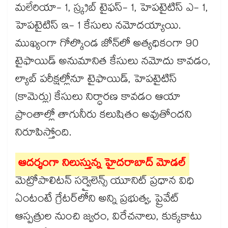
మలేరియా- 1, స్క్రబ్ టైఫస్- 1, హెపటైటిస్ ఎ- 1,
హెపటైటిస్ ఇ- 1 కేసులు నమోదయ్యాయి.
ముఖ్యంగా గోల్కొండ జోన్‌‌‌‌‌‌‌‌లో అత్యధికంగా 90
టైఫాయిడ్ అనుమానిత కేసులు నమోదు కావడం,
ల్యాబ్ పరీక్షల్లోనూ టైఫాయిడ్, హెపటైటిస్
(కామెర్లు) కేసులు నిర్ధారణ కావడం ఆయా
ప్రాంతాల్లో తాగునీరు కలుషితం అవుతోందని
నిరూపిస్తోంది.
ఆదర్శంగా నిలుస్తున్న హైదరాబాద్ మోడల్
మెట్రోపాలిటన్ సర్వైలెన్స్ యూనిట్ ప్రధాన విధి
ఏంటంటే గ్రేటర్​లోని అన్ని ప్రభుత్వ, ప్రైవేట్
ఆస్పత్రుల నుంచి జ్వరం, విరేచనాలు, కుక్కకాటు