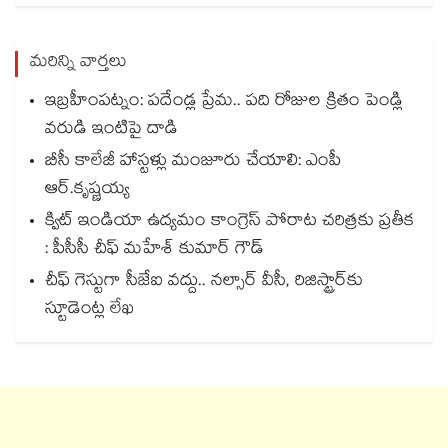
మరిన్ని వార్తలు
ఇబ్రహీంపట్నం: పదేండ్ల ప్రేమ.. పది రోజుల క్రితం పెండ్లి
వరుడి ఇంటిపై దాడి
బీసీ కాలేజీ హాస్టళ్లు మంజూరు చేయాలి: ఎంపీ
ఆర్.కృష్ణయ్య
క్విట్ ఇండియా ఉద్యమం కాంగ్రెస్ పోరాట చరిత్రకు ప్రతీక
: పీసీసీ చీఫ్‌‌‌‌ మహేశ్ కుమార్ గౌడ్
చీఫ్ గెస్టుగా సీజేఐ వద్దు.. నల్సార్ వీసీ, రిజిస్ట్రార్‌‌కు
స్టూడెంట్ల లేఖ