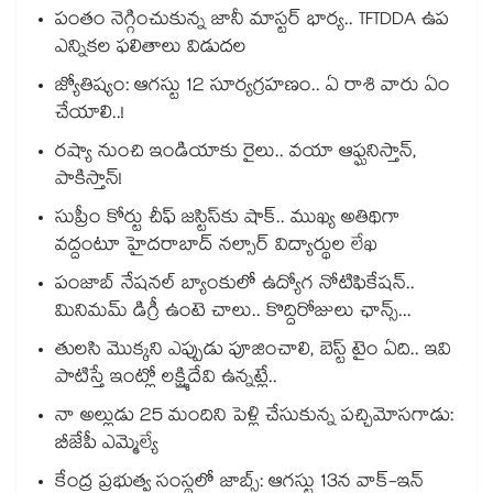
పంతం నెగ్గించుకున్న జానీ మాస్టర్ భార్య.. TFTDDA ఉప
ఎన్నికల ఫలితాలు విడుదల
జ్యోతిష్యం: ఆగస్టు 12 సూర్యగ్రహణం.. ఏ రాశి వారు ఏం
చేయాలి..!
రష్యా నుంచి ఇండియాకు రైలు.. వయా ఆఫ్ఘనిస్తాన్,
పాకిస్తాన్!
సుప్రీం కోర్టు చీఫ్ జస్టిస్⁭కు షాక్.. ముఖ్య అతిథిగా
వద్దంటూ హైదరాబాద్ నల్సార్ విద్యార్థుల లేఖ
పంజాబ్ నేషనల్ బ్యాంకులో ఉద్యోగ నోటిఫికేషన్..
మినిమమ్ డిగ్రీ ఉంటె చాలు.. కొద్దిరోజులు ఛాన్స్...
తులసి మొక్కని ఎప్పుడు పూజించాలి, బెస్ట్ టైం ఏది.. ఇవి
పాటిస్తే ఇంట్లో లక్ష్మిదేవి ఉన్నట్లే..
నా అల్లుడు 25 మందిని పెళ్లి చేసుకున్న పచ్చిమోసగాడు:
బీజేపీ ఎమ్మెల్యే
కేంద్ర ప్రభుత్వ సంస్థలో జాబ్స్: ఆగస్టు 13న వాక్-ఇన్