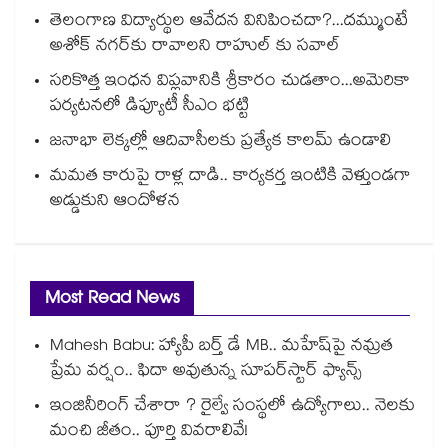
తెలంగాణ విద్యార్థుల ఆవేదన వినిపించదా?...దమ్ముంటే
అశోక్ నగర్‌‌‌‌కు రావాలని రాహుల్ కు సవాల్
సరికొత్త ఇంధన విప్లవానికి శ్రీకారం చుడతాం...అమెరికా
పర్యటనలో డిప్యూటీ సీఎం భట్టి
జనాభా లెక్కల్లో ఆదివాసీలకు ప్రత్యేక కాలమ్‌‌‌‌ ఉండాలి
మమత కారుపై రాళ్ల దాడి.. కార్యకర్త ఇంటికి వెళ్తుండగా
అడ్డుకుని ఆందోళన
Most Read News
Mahesh Babu: హ్యాపీ బర్త్ డే MB.. మహేష్‌పై నమ్రత
ప్రేమ వర్షం.. ఫిదా అవుతున్న సూపర్‌స్టార్ ఫ్యాన్స్
ఇంజినీరింగ్ చేశారా ? రైల్వే సంస్థలో ఉద్యోగాలు.. నెలకు
మంచి జీతం.. పూర్తి వివరాలివే!