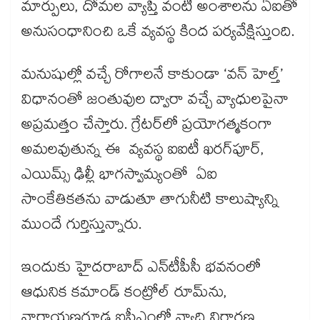
మార్పులు, దోమల వ్యాప్తి వంటి అంశాలను ఏఐతో
అనుసంధానించి ఒకే వ్యవస్థ కింద పర్యవేక్షిస్తుంది.
మనుషుల్లో వచ్చే రోగాలనే కాకుండా ‘వన్ హెల్త్’
విధానంతో జంతువుల ద్వారా వచ్చే వ్యాధులపైనా
అప్రమత్తం చేస్తారు. గ్రేటర్​లో ప్రయోగత్మకంగా
అమలవుతున్న ఈ వ్యవస్థ ఐఐటీ ఖరగ్‌‌‌‌‌‌‌‌పూర్,
ఎయిమ్స్ ఢిల్లీ భాగస్వామ్యంతో ఏఐ
సాంకేతికతను వాడుతూ తాగునీటి కాలుష్యాన్ని
ముందే గుర్తిస్తున్నారు.
ఇందుకు హైదరాబాద్ ఎన్‌‌‌‌‌‌‌‌టీపీసీ భవనంలో
ఆధునిక కమాండ్ కంట్రోల్ రూమ్‌‌‌‌‌‌‌‌ను,
నారాయణగూడ ఐపీఎంలో వ్యాధి నిర్ధారణ