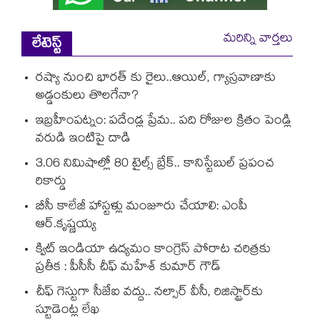
మరిన్ని వార్తలు
లేటెస్ట్
రష్యా నుంచి భారత్ కు రైలు..ఆయిల్, గ్యాస్రవాణాకు
అడ్డంకులు తొలగేనా?
ఇబ్రహీంపట్నం: పదేండ్ల ప్రేమ.. పది రోజుల క్రితం పెండ్లి
వరుడి ఇంటిపై దాడి
3.06 నిమిషాల్లో 80 టైల్స్‌‌‌‌‌‌‌‌ బ్రేక్.. కానిస్టేబుల్ ప్రపంచ
రికార్డు
బీసీ కాలేజీ హాస్టళ్లు మంజూరు చేయాలి: ఎంపీ
ఆర్.కృష్ణయ్య
క్విట్ ఇండియా ఉద్యమం కాంగ్రెస్ పోరాట చరిత్రకు
ప్రతీక : పీసీసీ చీఫ్‌‌‌‌ మహేశ్ కుమార్ గౌడ్
చీఫ్ గెస్టుగా సీజేఐ వద్దు.. నల్సార్ వీసీ, రిజిస్ట్రార్‌‌కు
స్టూడెంట్ల లేఖ