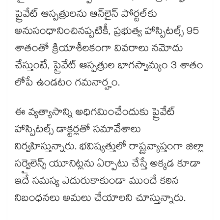
ప్రైవేట్ ఆస్పత్రులను ఆన్‌‌‌‌‌‌‌‌లైన్ పోర్టల్‌‌‌‌‌‌‌‌కు
అనుసంధానించినప్పటికీ, ప్రభుత్వ హాస్పిటల్స్‌‌‌‌‌‌‌‌ 95
శాతంతో క్రియాశీలకంగా వివరాలు నమోదు
చేస్తుంటే, ప్రైవేట్ ఆస్పత్రుల భాగస్వామ్యం 3 శాతం
లోపే ఉండటం గమనార్హం.
ఈ వ్యత్యాసాన్ని అధిగమించేందుకు ప్రైవేట్
హాస్పిటల్స్‌‌‌‌‌‌‌‌ డాక్టర్లతో సమావేశాలు
నిర్వహిస్తున్నారు. భవిష్యత్తులో రాష్ట్రవ్యాప్తంగా జిల్లా
సర్వైలెన్స్ యూనిట్లను ఏర్పాటు చేస్తే అక్కడ కూడా
ఇదే సమస్య ఎదురుకాకుండా ముందే కఠిన
నిబంధనలు అమలు చేయాలని చూస్తున్నారు.