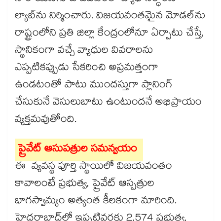
ల్యాబ్‌‌‌‌‌‌‌‌ను నిర్మించారు. విజయవంతమైన మోడల్‌‌‌‌‌‌‌‌ను
రాష్ట్రంలోని ప్రతి జిల్లా కేంద్రంలోనూ ఏర్పాటు చేస్తే,
స్థానికంగా వచ్చే వ్యాధుల వివరాలను
ఎప్పటికప్పుడు సేకరించి అప్రమత్తంగా
ఉండటంతో పాటు ముందస్తుగా ప్లానింగ్​
చేసుకునే వెసులుబాటు ఉంటుందనే అభిప్రాయం
వ్యక్తమవుతోంది.
ప్రైవేట్ ఆసుపత్రుల సమన్వయం
ఈ వ్యవస్థ పూర్తి స్థాయిలో విజయవంతం
కావాలంటే ప్రభుత్వ, ప్రైవేట్ ఆస్పత్రుల
భాగస్వామ్యం అత్యంత కీలకంగా మారింది.
హైదరాబాద్‌‌‌‌‌‌‌‌లో ఇప్పటివరకు 2,574 ప్రభుత్వ,