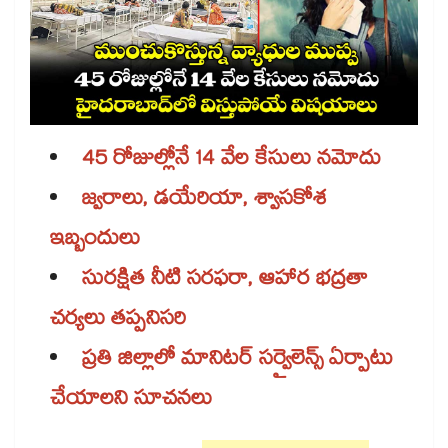
45 రోజుల్లోనే 14 వేల కేసులు నమోదు
జ్వరాలు, డయేరియా, శ్వాసకోశ
ఇబ్బందులు
సురక్షిత నీటి సరఫరా, ఆహార భద్రతా
చర్యలు తప్పనిసరి
ప్రతి జిల్లాలో మానిటర్ సర్వైలెన్స్‌‌‌‌‌‌‌‌ ఏర్పాటు
చేయాలని సూచనలు