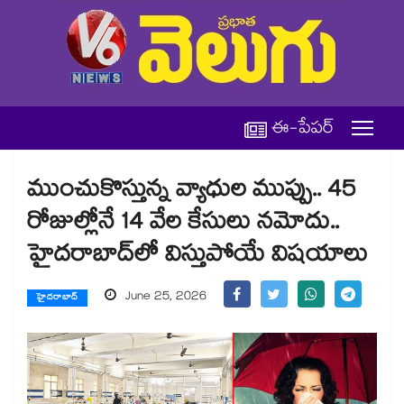
ఈ-పేపర్
ముంచుకొస్తున్న వ్యాధుల ముప్పు.. 45
రోజుల్లోనే 14 వేల కేసులు నమోదు..
హైదరాబాద్‌‌‌‌‌‌‌‌లో విస్తుపోయే విషయాలు
June 25, 2026
హైదరాబాద్