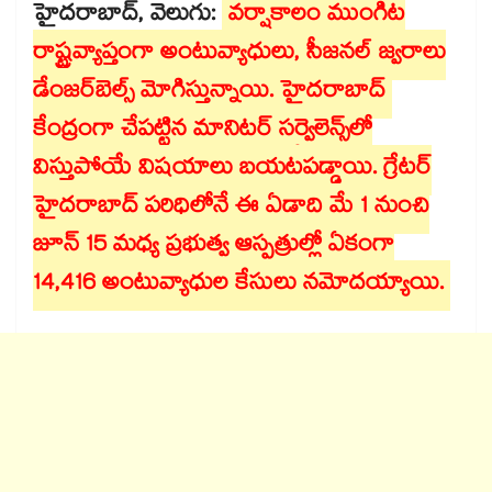
హైదరాబాద్, వెలుగు:
వర్షాకాలం ముంగిట
రాష్ట్రవ్యాప్తంగా అంటువ్యాధులు, సీజనల్ జ్వరాలు
డేంజర్​బెల్స్ మోగిస్తున్నాయి. హైదరాబాద్ ​
కేంద్రంగా చేపట్టిన మానిటర్ సర్వైలెన్స్‌‌‌‌‌‌‌‌లో
విస్తుపోయే విషయాలు బయటపడ్డాయి. గ్రేటర్
హైదరాబాద్‌‌‌‌‌‌‌‌ పరిధిలోనే ఈ ఏడాది మే 1 నుంచి
జూన్ 15 మధ్య ప్రభుత్వ ఆస్పత్రుల్లో ఏకంగా
14,416 అంటువ్యాధుల కేసులు నమోదయ్యాయి.