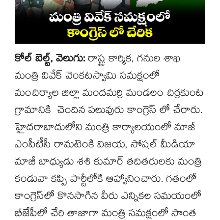
కోల్ బెల్ట్, వెలుగు:
రాష్ట్ర కార్మిక, గనుల శాఖ
మంత్రి వివేక్ వెంకటస్వామి సమక్షంలో
మంచిర్యాల జిల్లా మందమర్రి మండలం చిర్రకుంట
గ్రామానికి చెందిన పలువురు కాంగ్రెస్ లో చేరారు.
హైదరాబాదులోని మంత్రి కార్యాలయంలో మాజీ
ఎంపీటీసీ రామటెంకి విజయ, సోషల్ మీడియా
మాజీ బాధ్యుడు శశి కుమార్ తదితరులకు మంత్రి
కండువా కప్పి పార్టీలోకి ఆహ్వానించారు. గతంలో
కాంగ్రెస్​లో కొనసాగిన వీరు ఎన్నికల సమయంలో
బీజేపీలో చేరి తాజాగా మంత్రి సమక్షంలో సొంత