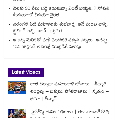
నెలకు 30 వేలు అద్దె కడుతున్నా ఏంటీ పరిస్థితి..? సోషల్
మీడియాలో వీడియో వైరల్
వరంగల్ సిటీ మహిళలకు శుభవార్త.. ఇదే మంచి ఛాన్స్..
ట్రైనింగ్ ఇచ్చి.. జాబ్ ఇస్తారు !
ఆ ఒక్క మెలికతో మళ్లీ మొదటికి వచ్చిన చర్చలు.. ఆగస్టు
10న జార్ఖండ్ అసెంబ్లీ ముట్టడికి పిలుపు
Latest Videos
లాల్ దర్వాజా మహంకాళి బోనాలు | తీన్మార్
చంద్రవ్వ – భక్తులు, పోతరాజులు | నృత్యం –
భీమా | తీన్మార్
హైకోర్టు-ఉచిత పథకాలు | తెలంగాణలో కొత్త