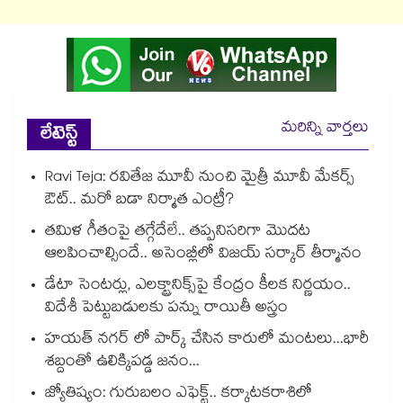
మరిన్ని వార్తలు
లేటెస్ట్
Ravi Teja: రవితేజ మూవీ నుంచి మైత్రీ మూవీ మేకర్స్
ఔట్.. మరో బడా నిర్మాత ఎంట్రీ?
తమిళ గీతంపై తగ్గేదేలే.. తప్పనిసరిగా మొదట
ఆలపించాల్సిందే.. అసెంబ్లీలో విజయ్ సర్కార్ తీర్మానం
డేటా సెంటర్లు, ఎలక్ట్రానిక్స్‌పై కేంద్రం కీలక నిర్ణయం..
విదేశీ పెట్టుబడులకు పన్ను రాయితీ అస్త్రం
హయత్ నగర్ లో పార్క్ చేసిన కారులో మంటలు...భారీ
శబ్దంతో ఉలిక్కిపడ్డ జనం...
జ్యోతిష్యం: గురుబలం ఎఫెక్ట్.. కర్కాటకరాశిలో