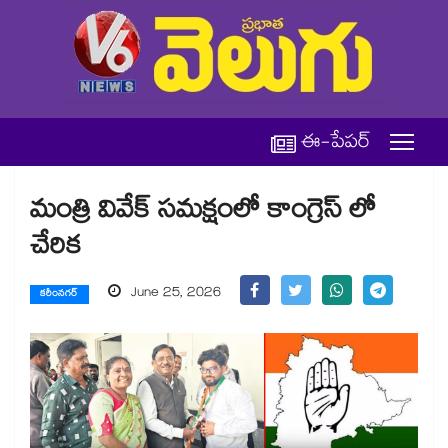
ఈ-పేపర్
మంత్రి వివేక్ సమక్షంలో కాంగ్రెస్ లో
చేరిక
June 25, 2026
కరీంనగర్