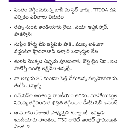
పంతం నెగ్గించుకున్న జానీ మాస్టర్ భార్య.. TFTDDA ఉప
ఎన్నికల ఫలితాలు విడుదల
రష్యా నుంచి ఇండియాకు రైలు.. వయా ఆఫ్ఘనిస్తాన్,
పాకిస్తాన్!
సుప్రీం కోర్టు చీఫ్ జస్టిస్⁭కు షాక్.. ముఖ్య అతిథిగా
వద్దంటూ హైదరాబాద్ నల్సార్ విద్యార్థుల లేఖ
తులసి మొక్కని ఎప్పుడు పూజించాలి, బెస్ట్ టైం ఏది.. ఇవి
పాటిస్తే ఇంట్లో లక్ష్మిదేవి ఉన్నట్లే..
నా అల్లుడు 25 మందిని పెళ్లి చేసుకున్న పచ్చిమోసగాడు:
బీజేపీ ఎమ్మెల్యే
గన్⁭మెన్⁭ల అంశంపై రాజకీయం తగదు.. మావోయిస్టుల
సమస్య తగ్గినందుకే భద్రత తగ్గించాం:డీజీపీ సీవీ ఆనంద్
ఆ మూడు దేశాలకే సాధ్యమైన టెక్నాలజీ.. ఇప్పుడు
ఇండియాకు సొంతం.. FFSC రాకెట్ ఇంజిన్ ప్రాముఖ్యత
ఏంటి..?