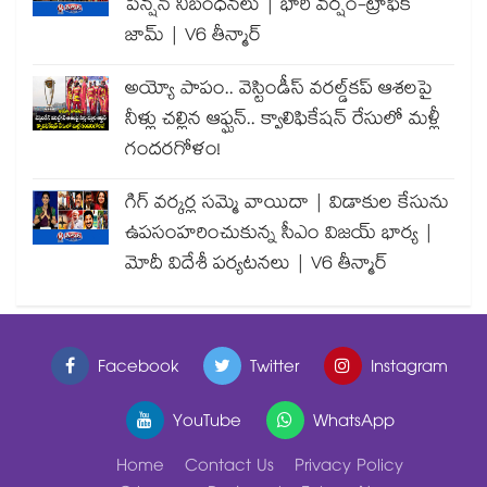
పెన్షన్ నిబంధనలు | భారీ వర్షం-ట్రాఫిక్
జామ్ | V6 తీన్మార్
అయ్యో పాపం.. వెస్టిండీస్ వరల్డ్‌కప్ ఆశలపై
నీళ్లు చల్లిన ఆఫ్ఘన్.. క్వాలిఫికేషన్ రేసులో మళ్లీ
గందరగోళం!
గిగ్ వర్కర్ల సమ్మె వాయిదా | విడాకుల కేసును
ఉపసంహరించుకున్న సీఎం విజయ్ భార్య |
మోదీ విదేశీ పర్యటనలు | V6 తీన్మార్
Facebook
Twitter
Instagram
YouTube
WhatsApp
Home
Contact Us
Privacy Policy