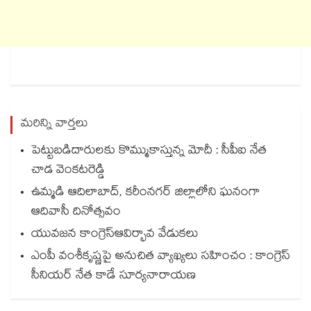
మరిన్ని వార్తలు
పెట్టుబడిదారులకు కొమ్ముకాస్తున్న మోదీ : సీపీఐ నేత
చాడ వెంకటరెడ్డి
ఉమ్మడి ఆదిలాబాద్, కరీంనగర్ జిల్లాలోని ఘనంగా
ఆదివాసీ దినోత్సవం
యువజన కాంగ్రెస్ఆవిర్భావ వేడుకలు
ఎంపీ వంశీకృష్ణపై అనుచిత వ్యాఖ్యలు సహించం : కాంగ్రెస్
సీనియర్ నేత కాడే సూర్యనారాయణ