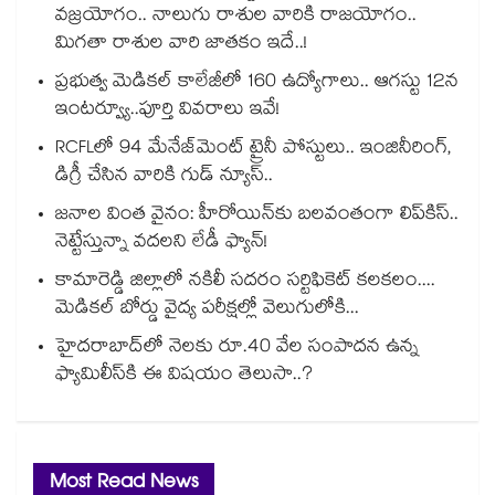
వజ్రయోగం.. నాలుగు రాశుల వారికి రాజయోగం..
మిగతా రాశుల వారి జాతకం ఇదే..!
ప్రభుత్వ మెడికల్ కాలేజీలో 160 ఉద్యోగాలు.. ఆగస్టు 12న
ఇంటర్వ్యూ..పూర్తి వివరాలు ఇవే!
RCFLలో 94 మేనేజ్‌మెంట్ ట్రైనీ పోస్టులు.. ఇంజినీరింగ్,
డిగ్రీ చేసిన వారికి గుడ్ న్యూస్..
జనాల వింత వైనం: హీరోయిన్‌కు బలవంతంగా లిప్‌కిస్‌..
నెట్టేస్తున్నా వదలని లేడీ ఫ్యాన్!
కామారెడ్డి జిల్లాలో నకిలీ సదరం సర్టిఫికెట్ కలకలం....
మెడికల్ బోర్డు వైద్య పరీక్షల్లో వెలుగులోకి...
హైదరాబాద్⁪లో నెలకు రూ.40 వేల సంపాదన ఉన్న
ఫ్యామిలీస్⁪కి ఈ విషయం తెలుసా..?
Most Read News