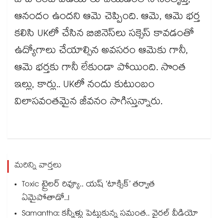
జాబ్‌‌ కంటే వీడియోలు చేయడంలోనే సంతృప్తి,
ఆనందం ఉందని ఆమె చెప్పింది. ఆమె, ఆమె భర్త
కలిసి UKలో చేసిన బిజినెస్⁭లు సక్సెస్ కావడంతో
ఉద్యోగాలు చేయాల్సిన అవసరం ఆమెకు గానీ,
ఆమె భర్తకు గానీ లేకుండా పోయింది. సొంత
ఇల్లు, కార్లు.. UKలో నందు కుటుంబం
విలాసవంతమైన జీవనం సాగిస్తున్నారు.
మరిన్ని వార్తలు
Toxic ట్రైలర్ రివ్యూ.. యష్ ‘టాక్సిక్’ తర్వాత
ఏమైపోతాడో..!
Samantha: కన్నీళ్లు పెట్టుకున్న సమంత.. వైరల్ వీడియో