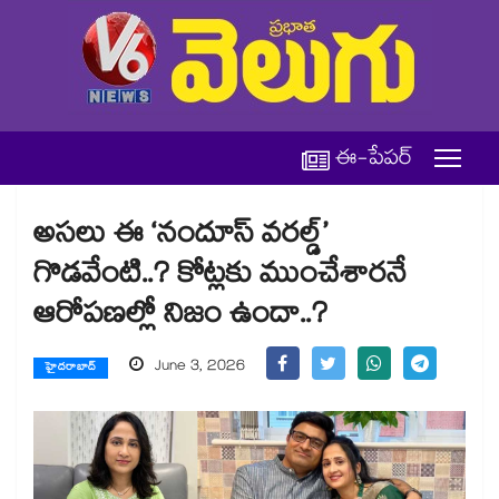
ఈ-పేపర్
అసలు ఈ ‘నందూస్ వరల్డ్’
గొడవేంటి..? కోట్లకు ముంచేశారనే
ఆరోపణల్లో నిజం ఉందా..?
June 3, 2026
హైదరాబాద్