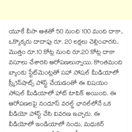
యూకే వీసా ఆశతో 50 నుంచి 100 మంది దాకా..
ఒక్కొక్కరు దాదాపు రూ. 20 లక్షలు చెల్లించారని..
మొత్తం రూ.10 కోట్ల నుంచి రూ.20 కోట్ల దాకా
వసూలు చేశారని ఆరోపణలున్నాయి. కొంతమంది
బ్యాంకు స్టేట్⁪మెంట్లతో సహా సోషల్ మీడియాలో
స్క్రీన్⁬షాట్స్ పోస్ట్ చేయడంతో ఈ విషయం
సోషల్ మీడియాలో హాట్ టాపిక్ అయింది. ఈ
ఆరోపణలపై నందూస్ వరల్డ్ ఛానల్⁪లోనే ఒక
వీడియో పోస్ట్ చేసి వివరణ ఇచ్చారు. ఈ
వీడియోలో ఇండియాలో నందు, మధుకర్