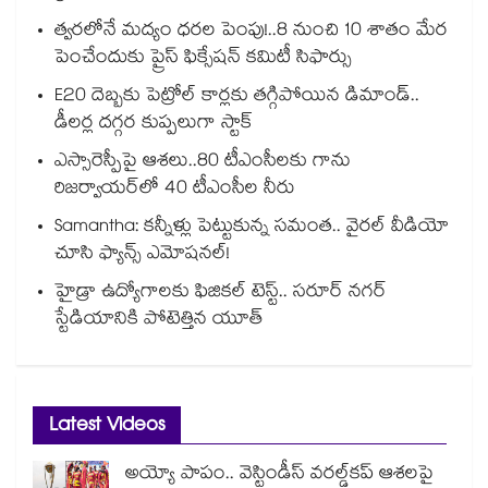
త్వరలోనే మద్యం ధ‌‌ర‌‌ల పెంపు!..8 నుంచి 10 శాతం మేర
పెంచేందుకు ప్రైస్ ఫిక్సేష‌‌న్ క‌‌మిటీ సిఫార్సు
E20 దెబ్బకు పెట్రోల్ కార్లకు తగ్గిపోయిన డిమాండ్..
డీలర్ల దగ్గర కుప్పలుగా స్టాక్
ఎస్సారెస్పీపై ఆశలు..80 టీఎంసీలకు గాను
రిజర్వాయర్‌‌‌‌‌‌‌‌‌‌‌‌‌‌‌‌లో 40 టీఎంసీల నీరు
Samantha: కన్నీళ్లు పెట్టుకున్న సమంత.. వైరల్ వీడియో
చూసి ఫ్యాన్స్ ఎమోషనల్!
హైడ్రా ఉద్యోగాలకు ఫిజికల్ టెస్ట్.. సరూర్ నగర్
స్టేడియానికి పోటెత్తిన యూత్
Latest Videos
అయ్యో పాపం.. వెస్టిండీస్ వరల్డ్‌కప్ ఆశలపై