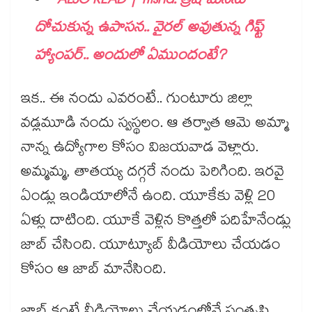
ALSO READ | Trisha: త్రిష మనసు
దోచుకున్న ఉపాసన.. వైరల్ అవుతున్న గిఫ్ట్
హ్యాంపర్.. అందులో ఏముందంటే?
ఇక.. ఈ నందు ఎవరంటే.. గుంటూరు జిల్లా
వడ్లమూడి నందు స్వస్థలం. ఆ తర్వాత ఆమె అమ్మా
నాన్న ఉద్యోగాల కోసం విజయవాడ వెళ్లారు.
అమ్మమ్మ, తాతయ్య దగ్గరే నందు పెరిగింది. ఇరవై
ఏండ్లు ఇండియాలోనే ఉంది. యూకేకు వెళ్లి 20
ఏళ్లు దాటింది. యూకే వెళ్లిన కొత్తలో పదిహేనేండ్లు
జాబ్‌‌ చేసింది. యూట్యూబ్‌‌ వీడియోలు చేయడం
కోసం ఆ జాబ్‌‌ మానేసింది.