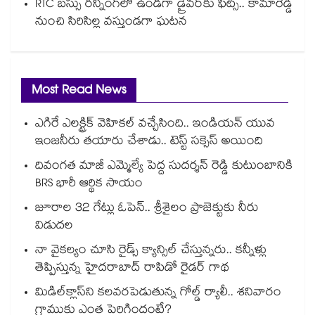
RTC బస్సు రన్నింగ్⁫లో ఉండగా డ్రైవర్‌కు ఫిట్స్.. కామారెడ్డి
నుంచి సిరిసిల్ల వస్తుండగా ఘటన
Most Read News
ఎగిరే ఎలక్ట్రిక్ వెహికల్ వచ్చేసింది.. ఇండియన్ యువ
ఇంజనీరు తయారు చేశాడు.. టెస్ట్ సక్సెస్ అయింది
దివంగత మాజీ ఎమ్మెల్యే పెద్ద సుదర్శన్ రెడ్డి కుటుంబానికి
BRS భారీ ఆర్థిక సాయం
జూరాల 32 గేట్లు ఓపెన్.. శ్రీశైలం ప్రాజెక్టుకు నీరు
విడుదల
నా వైకల్యం చూసి రైడ్స్ క్యాన్సిల్ చేస్తున్నరు.. కన్నీళ్లు
తెప్పిస్తున్న హైదరాబాద్ రాపిడో రైడర్ గాథ
మిడిల్‌క్లాస్‌ని కలవరపెడుతున్న గోల్డ్ ర్యాలీ.. శనివారం
గ్రాముకు ఎంత పెరిగిందంటే?