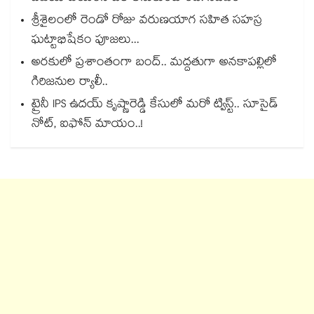
శ్రీశైలంలో రెండో రోజు వరుణయాగ సహిత సహస్ర
ఘట్టాభిషేకం పూజలు...
అరకులో ప్రశాంతంగా బంద్.. మద్దతుగా అనకాపల్లిలో
గిరిజనుల ర్యాలీ..
ట్రైనీ IPS ఉదయ్‌ కృష్ణారెడ్డి కేసులో మరో ట్విస్ట్.. సూసైడ్‌
నోట్‌, ఐఫోన్‌ మాయం..!