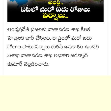
ఆంధ్రప్రదేశ్ ప్రజలకు వాతావరణ శాఖ కీలక
హెచ్చరిక జారీ చేసింది. రాష్ట్రంలో మరో ఐదు
రోజుల పాటు వర్షాలు కురిసే అవకాశం ఉందని
విశాఖ వాతావరణ శాఖ అధికారి జగన్నాథ్
కుమార్ వెల్లడించారు.