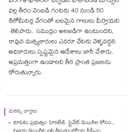
బంగాళాఖాతంలో ఏర్పడిన వాతావరణ మార్పుల
వల్ల తీరం వెంబడి గంటకు 40 నుండి 50
కిలోమీటర్ల వేగంతో బలమైన గాలులు వీస్తాయని
తెలిపారు. సముద్రం అలజడిగా ఉంటుందని,
కావున మత్స్యకారులు ఎవరూ వేటకు వెళ్ళవద్దని
అధికారులు స్పష్టమైన ఆదేశాలు జారీ చేశారు.
అప్రమత్తంగా ఉండాలని తీర ప్రాంత ప్రజలను
కోరుతున్నారు.
మరిన్ని వార్తలు
కూటమి ప్రభుత్వం హెరిటేజ్, ప్రైవేట్ డెయిరీల కోసం...
విజయ డెయిరీని బలి తీసుకుంటోంది: సీపీఎం