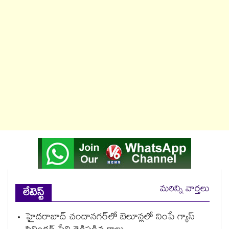
మరిన్ని వార్తలు
లేటెస్ట్
హైదరాబాద్⁪ చందానగర్⁫లో బెలూన్లలో నింపే గ్యాస్