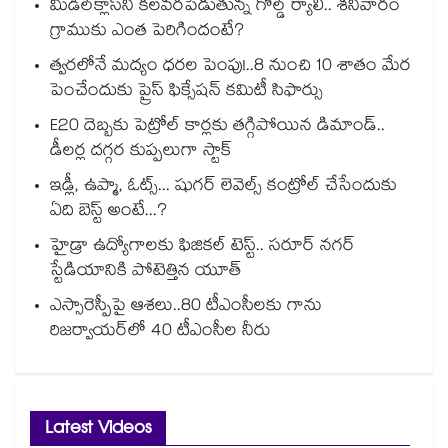
మిడిల్‌క్లాస్‌ని కలవరపెడుతున్న గోల్డ్ ర్యాలీ.. శనివారం
గ్రాముకు ఎంత పెరిగిందంటే?
త్వరలోనే మద్యం ధ‌‌ర‌‌ల పెంపు!..8 నుంచి 10 శాతం మేర
పెంచేందుకు ప్రైస్ ఫిక్సేష‌‌న్ క‌‌మిటీ సిఫార్సు
E20 దెబ్బకు పెట్రోల్ కార్లకు తగ్గిపోయిన డిమాండ్..
డీలర్ల దగ్గర కుప్పలుగా స్టాక్
ఇడ్లీ, ఉప్మా, ఓట్స్... షుగర్ లెవెల్స్ కంట్రోల్ చేసేందుకు
ఏది బెస్ట్ అంటే...?
హైడ్రా ఉద్యోగాలకు ఫిజికల్ టెస్ట్.. సరూర్ నగర్
స్టేడియానికి పోటెత్తిన యూత్
ఎస్సారెస్పీపై ఆశలు..80 టీఎంసీలకు గాను
రిజర్వాయర్‌‌‌‌‌‌‌‌‌‌‌‌‌‌‌‌లో 40 టీఎంసీల నీరు
Latest Videos