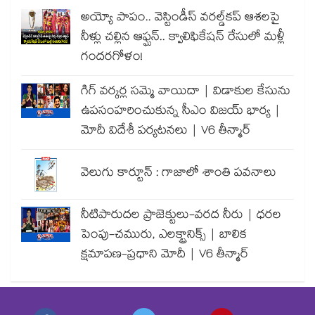
అయ్యో పాపం.. వెస్టిండీస్ వరల్డ్‌కప్ ఆశలపై
నీళ్లు చల్లిన ఆఫ్ఘన్.. క్వాలిఫికేషన్ రేసులో మళ్లీ
గందరగోళం!
గిగ్ వర్కర్ల సమ్మె వాయిదా | విడాకుల కేసును
ఉపసంహరించుకున్న సీఎం విజయ్ భార్య |
మోదీ విదేశీ పర్యటనలు | V6 తీన్మార్
వెలుగు కార్టూన్ : గాజాలో శాంతి పవనాలు
నీటిపారుదల ప్రాజెక్టులు-వరద నీరు | ధరల
పెంపు-చమురు, ఎలక్ట్రానిక్స్ | బాలిక
క్షమాపణ-ప్రధాని మోదీ | V6 తీన్మార్