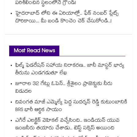
పరిశీలించిన స్థలంలోనే గ్రౌండ్!
హైదరాబాద్ లోని ఈ ఏరియాల్లో.. ఫేక్ నంబర్ ప్లేట్స్
దొరికాయి... మీ బండి కొంచెం చెక్ చేసుకోండి..!
Most Read News
ఫిల్మ్ ఫెడరేషన్ సహాయ నిరాకరణ.. జానీ మాస్టర్ భార్య
తీరును ఎండగడుతూ లేఖ
జూరాల 32 గేట్లు ఓపెన్.. శ్రీశైలం ప్రాజెక్టుకు నీరు
విడుదల
దివంగత మాజీ ఎమ్మెల్యే పెద్ద సుదర్శన్ రెడ్డి కుటుంబానికి
BRS భారీ ఆర్థిక సాయం
ఎగిరే ఎలక్ట్రిక్ వెహికల్ వచ్చేసింది.. ఇండియన్ యువ
ఇంజనీరు తయారు చేశాడు.. టెస్ట్ సక్సెస్ అయింది