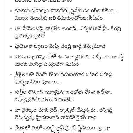
సిలిండర్ పేలి తెగిపడిన కాలు
కూటమి ప్రభుత్వం హెరిటేజ్, ప్రైవేట్ డెయిరీల కోసం...
విజయ డెయిరీని బలి తీసుకుంటోంది: సీపీఎం
UPI పేమెంట్లపై ఛార్జీలేం ఉండవ్.. ఎప్పటిలానే ఫ్రీ.. కేంద్ర
ప్రభుత్వం క్లారిటీ
ఫుట్‎బాల్ దిగ్గజం మెస్సీ తండ్రి జార్జ్ కన్నుమూత
RTC బస్సు రన్నింగ్⁫లో ఉండగా డ్రైవర్‌కు ఫిట్స్.. కామారెడ్డి
నుంచి సిరిసిల్ల వస్తుండగా ఘటన
శ్రీశైలంలో రెండో రోజు వరుణయాగ సహిత సహస్ర
ఘట్టాభిషేకం పూజలు...
కుల్దీప్ బౌలింగ్ యాక్షన్‌ను ఇమిటేట్ చేసిన జడేజా..
నవ్వాపుకోలేకపోయిన గంభీర్!
నా వైకల్యం చూసి రైడ్స్ క్యాన్సిల్ చేస్తున్నరు.. కన్నీళ్లు
తెప్పిస్తున్న హైదరాబాద్ రాపిడో రైడర్ గాథ
కేరళలో మరో వరల్డ్ క్లాస్ క్రికెట్ స్టేడియం.. జై షా