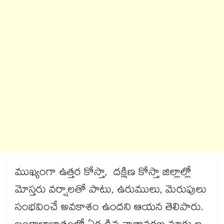
ముఖ్యంగా ఉత్తర కోస్తా, దక్షిణ కోస్తా జిల్లాల్లో
మోస్తరు వర్షాలతో పాటు, ఉరుములు, మెరుపులు
సంభవించే అవకాశం ఉందని ఆయన తెలిపారు.