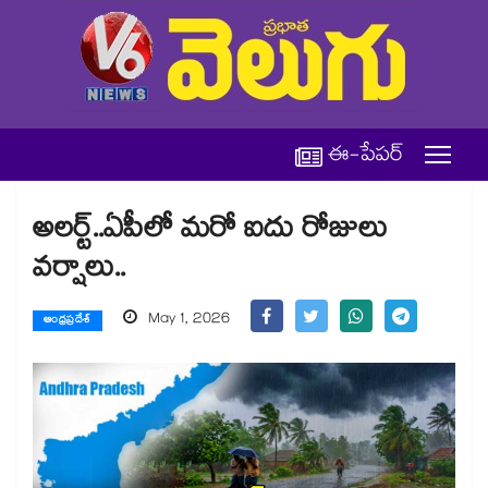
ఈ-పేపర్
అలర్ట్..ఏపీలో మరో ఐదు రోజులు
వర్షాలు..
May 1, 2026
ఆంధ్రప్రదేశ్