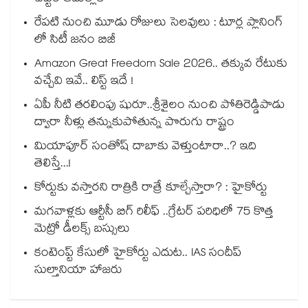
రేపటి నుంచి మూడు రోజులు సెలవులు : టూర్ల ప్లానింగ్
లో సిటీ జనం బిజీ
Amazon Great Freedom Sale 2026.. తక్కువ రేటుకు
వచ్చేవి ఇవే.. లిస్ట్ ఇదే !
ఏపీ నీటి తరలింపు షురూ..శ్రీశైలం నుంచి పోతిరెడ్డిపాడు
ద్వారా నీళ్లు తన్నుకుపోతున్న పొరుగు రాష్ట్రం
మియాపూర్ సంతోష్ దాబాకు వెళ్తుంటారా..? ఇది
తెలిస్తే...!
కోర్టుకు వస్తారని రాత్రికి రాత్రే కూల్చేస్తారా? : హైకోర్టు
మగవాళ్లకు ఆర్టీసీ బిగ్ రిలీఫ్ ..గ్రేటర్ పరిధిలో 75 కొత్త
మెట్రో డీలక్స్ బస్సులు
కంటెంప్ట్ కేసులో హైకోర్టు ఎదుట.. IAS సందీప్
సుల్తానియా హాజరు