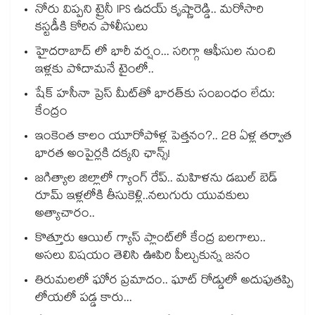
నోరు విప్పని ట్రైనీ IPS ఉదయ్ కృష్ణారెడ్డి.. మరోసారి
కస్టడీకి కోరిన పోలీసులు
హైదరాబాద్ లో భారీ వర్షం... సరిగ్గా ఆఫీసుల నుంచి
ఇళ్లకు పోదామనే టైంలో..
షేక్ హసీనా ప్రెస్ మీట్‎తో భారత్‎కు సంబంధం లేదు:
కేంద్రం
ఇంకెంత కాలం యూరోపోళ్ల పెత్తనం?.. 28 ఏళ్ల తర్వాత
భారత అంపైర్లకి దక్కని ఛాన్స్!
జగిత్యాల జిల్లాలో గ్యాంగ్ రేప్.. మహిళను డబుల్ బెడ్
రూమ్ ఇళ్లలోకి తీసుకెళ్లి..నలుగురు యువకులు
అత్యాచారం..
కొత్తూరు ఆయిల్ గ్యాస్⁪ ప్లాంట్⁫లో కేంద్ర బలగాలు..
అసలు విషయం తెలిసి ఊపిరి పీల్చుకున్న జనం
తిరుమలలో ఘోర ప్రమాదం.. ఘాట్ రోడ్డులో అదుపుతప్పి
లోయలో పడ్డ కారు...