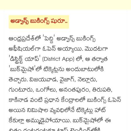
అడ్వాన్స్ బుకింగ్స్ షురూ..
ఆంధ్రప్రదేశ్‌లో 'పెద్ది' అడ్వాన్స్ బుకింగ్స్
అఫీషియల్‌గా ఓపెన్ అయ్యాయి. మొదటగా
'డిస్ట్రిక్ట్ యాప్' (District App) లో, ఆ తర్వాత
'బుక్‌మైషో'లో టిక్కెట్లను అందుబాటులోకి
తెచ్చారు. విజయవాడ, వైజాగ్, నెల్లూరు,
గుంటూరు, ఒంగోలు, అనంతపురం, తిరుపతి,
కాకినాడ వంటి ప్రధాన కేంద్రాలలో బుకింగ్స్ ఓపెన్
అయిన నిమిషాల వ్యవధిలోనే టిక్కెట్లు హాట్
కేకుల్లా అమ్ముడైపోయాయి. బుక్‌మైషోలో ఈ