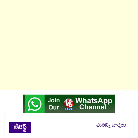
మరిన్ని వార్తలు
లేటెస్ట్