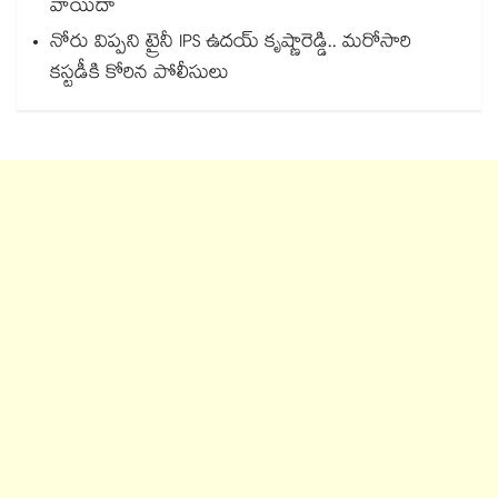
వాయిదా
నోరు విప్పని ట్రైనీ IPS ఉదయ్ కృష్ణారెడ్డి.. మరోసారి
కస్టడీకి కోరిన పోలీసులు