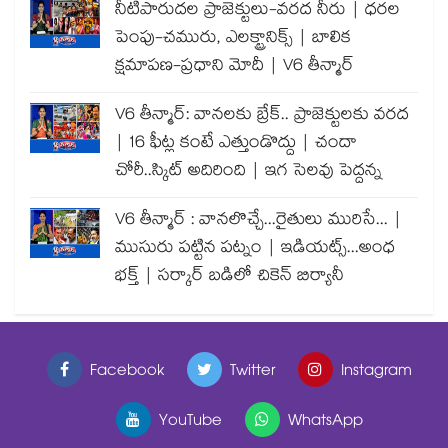
నీటిపారుదల ప్రాజెక్టులు-వరద నీరు | ధరల
పెంపు-చమురు, ఎలక్ట్రానిక్స్ | బాలిక
క్షమాపణ-ప్రధాని మోదీ | V6 తీన్మార్
V6 తీన్మార్: వానలకు బ్రేక్.. ప్రాజెక్టులకు వరద
| 16 ఫీట్ల కంటే ఎత్తుండొద్దు | చందా
చోరీ..స్కిట్ అదిరింది | ఇగ సెలవు పెద్దన్న
V6 తీన్మార్ : వానలొచ్చే...రైతులు మురిసే... |
ముసురు పట్టిన పట్నం | ఇడియట్స్...అంధ
భక్త్ | సర్కార్ బడిలో చికెన్ బిర్యానీ
Facebook
Twitter
Instagram
YouTube
WhatsApp