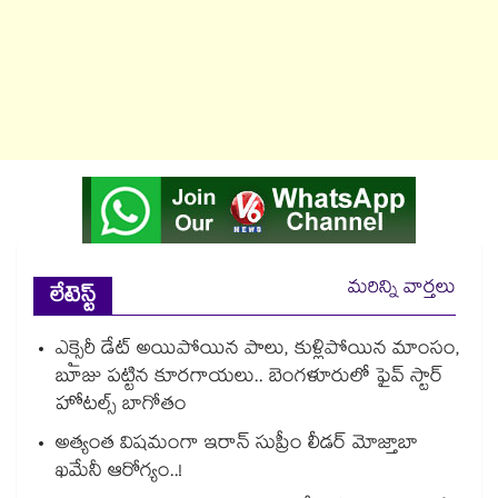
మరిన్ని వార్తలు
లేటెస్ట్
ఎక్సైరీ డేట్ అయిపోయిన పాలు, కుళ్లిపోయిన మాంసం,
బూజు పట్టిన కూరగాయలు.. బెంగళూరులో ఫైవ్ స్టార్
హోటల్స్ బాగోతం
అత్యంత విషమంగా ఇరాన్ సుప్రీం లీడర్ మోజ్తాబా
ఖమేనీ ఆరోగ్యం..!