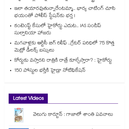
ఇలా తయారవుతున్నారేంటమ్మా.. భార్య చాటింగ్ చూసి
భయంతో పోలీస్ స్టేషన్⁫కు భర్త !
కంటెంప్ట్ కేసులో హైకోర్టు ఎదుట.. IAS సందీప్
సుల్తానియా హాజరు
మగవాళ్లకు ఆర్టీసీ బిగ్ రిలీఫ్ ..గ్రేటర్ పరిధిలో 75 కొత్త
మెట్రో డీలక్స్ బస్సులు
కోర్టుకు వస్తారని రాత్రికి రాత్రే కూల్చేస్తారా? : హైకోర్టు
150 పోస్టుల భర్తీకి హైడ్రా నోటిఫికేషన్
Latest Videos
వెలుగు కార్టూన్ : గాజాలో శాంతి పవనాలు