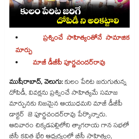
ప్రశ్నించే సాహిత్యంతోనే సామాజిక
మార్పు
మాజీ డీజీపీ పూర్ణచందర్​రావు
ముషీరాబాద్, వెలుగు:
కులం పేరిట జరుగుతున్న
దోపిడీ, వివక్షను ప్రశ్నించే సాహిత్యమే సమాజ
మార్పునకు నిజమైన ఆయుధమని మాజీ డీజీపీ
డాక్టర్ జె పూర్ణచందర్​రావు పేర్కొన్నారు.
ఆదివారం చిక్కడపల్లిలోని త్యాగరాయ గాన సభలో
బీసీ కవిత భేరి ఆధ్వర్యంలో బీసీ సాహిత్యం,