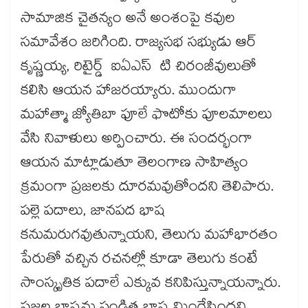
సామాజిక చైతన్యం అనే అంశంపై కవుల
సమావేశం జరిగింది. రాజ్యసభ సభ్యుడు ఆర్
కృష్ణయ్య, రిటైర్డ్ ఐఏఎస్ టి చిరంజీవులుతో
కలిసి ఆయన హాజరయ్యారు. ముందుగా
మహాత్మా జ్యోతిబా ఫూలే ఫొటోకు పూలమాలలు
వేసి నివాళులు అర్పించారు. ఈ సందర్భంగా
ఆయన మాట్లాడుతూ తెలంగాణ సాహిత్యం
క్రమంగా ప్రజలకు దూరమవుతోందని తెలిపారు.
పల్లె పదాలు, జానపద భాష
కనుమరుగవుతున్నాయని, తెలుగు మహాభారతం
పేరుతో వచ్చిన రచనల్లో కూడా తెలుగు కంటే
సాంస్కృతిక పదాలే ఎక్కువ కనిపిస్తున్నాయన్నారు.