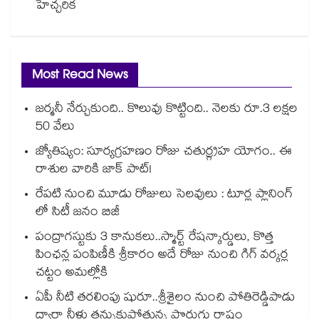
హెచ్చరిక
Most Read News
జర్మనీ నేర్చుకుంది.. కొలువు కొట్టింది.. నెలకు రూ.3 లక్షల
50 వేలు
జ్యోతిష్యం: సూర్యగ్రహణం రోజు చతుర్గ్రహ యోగం.. ఈ
రాశుల వారికి జాక్ పాట్!
రేపటి నుంచి మూడు రోజులు సెలవులు : టూర్ల ప్లానింగ్
లో సిటీ జనం బిజీ
పంద్రాగస్టుకు 3 కానుకలు..స్మార్ట్ రేషన్కార్డులు, కొత్త
పింఛన్ల పంపిణీకి శ్రీకారం అదే రోజు నుంచి గిగ్ వర్కర్ల
చట్టం అమల్లోకి
ఏపీ నీటి తరలింపు షురూ..శ్రీశైలం నుంచి పోతిరెడ్డిపాడు
ద్వారా నీళ్లు తన్నుకుపోతున్న పొరుగు రాష్ట్రం