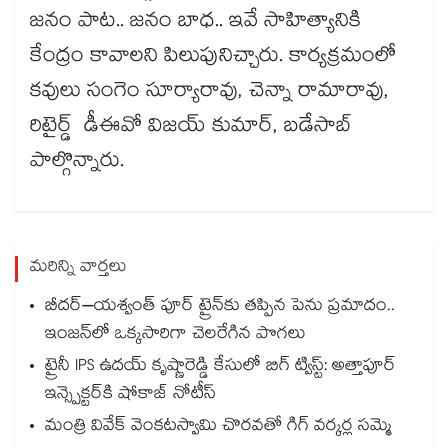
జనం పాట.. జనం బాధ.. ఇవే సాహిత్యానికి
కేంద్రం కావాలని పిలుపునిచ్చారు. కార్యక్రమంలో
కవులు సంగెం సూర్యారావు, చెన్నా రామారావు,
రిటైర్డ్ డీఈవో విజయ్ కుమార్, బడేసాబ్
పాల్గొన్నారు.
మరిన్ని వార్తలు
బీదర్–యశ్వంత్ పూర్ ట్రైన్‎కు తప్పిన పెను ప్రమాదం..
ఇంజన్‎లో ఒక్కసారిగా చెలరేగిన పొగలు
ట్రైనీ IPS ఉదయ్ కృష్ణారెడ్డి కేసులో బిగ్ ట్విస్ట్: అత్తాపూర్
ఇన్స్పెక్టర్‎కి షోకాజ్ నోటీస్
మంత్రి వివేక్ వెంకటస్వామి చొరవతో గిగ్ వర్కర్ల సమ్మె