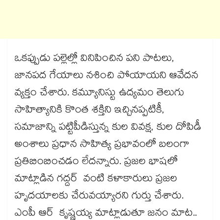
ఒకప్పుడు పల్లెల్లో వినిపించిన పని పాటలు,
జానపద గేయాలు నశించి పోయాయని ఆవేదన
వ్యక్తం చేశారు. కమ్యూనిస్టు ఉద్యమం తెలుగు
సాహిత్యానికి కొంత శక్తిని ఇచ్చినప్పటికీ,
సమాజాన్ని పట్టిపీడిస్తున్న కుల వివక్ష, కుల దోపిడీ
అంశాలు ప్రధాన సాహిత్య ప్రభావంలో బలంగా
ప్రతిబింబించడం లేదన్నారు. ప్రజల భాషలో
మాట్లాడిన గద్దర్ వంటి కళాకారులు ప్రజల
హృదయాలకు చేరువయ్యారని గుర్తు చేశారు.
ఎంపీ ఆర్ కృష్ణయ్య మాట్లాడుతూ జనం మాట..