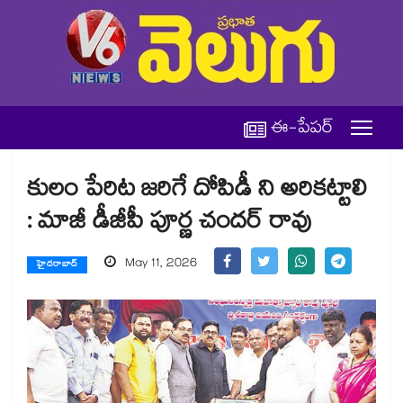
ఈ-పేపర్
కులం పేరిట జరిగే దోపిడీ ని అరికట్టాలి
: మాజీ డీజీపీ పూర్ణ చందర్ రావు
May 11, 2026
హైదరాబాద్