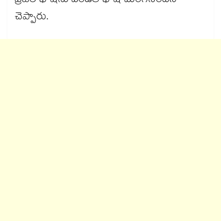
ప్రజల భాషను పండిత భాష మింగేసిందని
చెప్పారు.