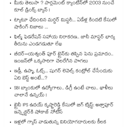
మీకు తెలుసా ? పార్లమెంట్ క్యాంటీన్⁪లో 2003 నుంచే
కూల్ డ్రింక్స్ బ్యాన్ !
ట్యాటూ ఛేదించిన మర్డర్ మిస్టరీ... ఏడేళ్ల కిందటి కేసులో
షాకింగ్ నిజాలు ...
ఫిల్మ్ ఫెడరేషన్ సహాయ నిరాకరణ.. జానీ మాస్టర్ భార్య
తీరును ఎండగడుతూ లేఖ
బీదర్–యశ్వంత్ పూర్ ట్రైన్‎కు తప్పిన పెను ప్రమాదం..
ఇంజన్‎లో ఒక్కసారిగా చెలరేగిన పొగలు
ఇడ్లీ, ఉప్మా, ఓట్స్... షుగర్ లెవెల్స్ కంట్రోల్ చేసేందుకు
ఏది బెస్ట్ అంటే...?
SBI బ్యాంకులో ఉద్యోగాలు.. డిగ్రీ ఉంటే చాలు.. ఖాళీలు
చాలానే ఉన్నయ్ !
ట్రైనీ IPS ఉదయ్ కృష్ణారెడ్డి కేసులో బిగ్ ట్విస్ట్: అత్తాపూర్
ఇన్స్పెక్టర్‎కి షోకాజ్ నోటీస్
ఇళ్లలో గ్యాస్ వాడుతున్న వినియోగదారులకు కీలక